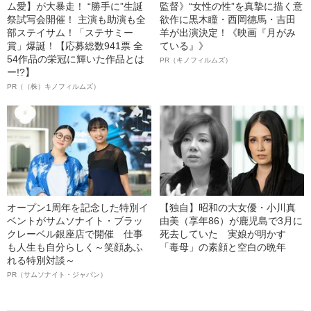
ム愛】が大暴走！ “勝手に”生誕
監督》“女性の性”を真摯に描く意
祭試写会開催！ 主演も助演も全
欲作に黒木瞳・西岡德馬・吉田
部ステイサム！「ステサミー
羊が出演決定！《映画『月がみ
賞」爆誕！【応募総数941票 全
ている』》
54作品の栄冠に輝いた作品とは
PR（キノフィルムズ）
ー!?】
PR（（株）キノフィルムズ）
オープン1周年を記念した特別イ
【独自】昭和の大女優・小川真
ベントがサムソナイト・ブラッ
由美（享年86）が鹿児島で3月に
クレーベル銀座店で開催 仕事
死去していた 実娘が明かす
も人生も自分らしく～笑顔あふ
「毒母」の素顔と空白の晩年
れる特別対談～
PR（サムソナイト・ジャパン）