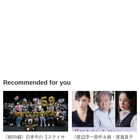
Recommended for you
《祝59歳》日本中の【ステイサ
《渡辺淳一原作＆娘・渡邉直子