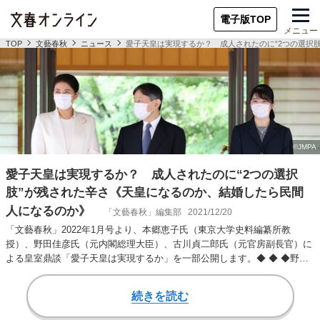
電子版TOP
メニュー
TOP
文藝春秋
ニュース
愛子天皇は実現するか？ 成人されたのに“2つの選択
愛子天皇は実現するか？ 成人されたのに“2つの選択
肢”が残された辛さ《天皇になるのか、結婚したら民間
人になるのか》
「文藝春秋」編集部
2021/12/20
「文藝春秋」2022年1月号より、本郷恵子氏（東京大学史料編纂所教
授）、野田佳彦氏（元内閣総理大臣）、古川貞二郎氏（元官房副長官）に
よる皇室鼎談「愛子天皇は実現するか」を一部公開します。◆ ◆ ◆野田
最近は国民の間…
続きを読む