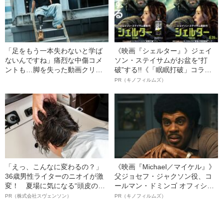
「足をもう一本失わないと学ば
《映画『シェルター』》ジェイ
ないんですね」痛烈な中傷コメ
ソン・ステイサムがお盆を“打
ントも…脚を失った動画クリエ
破”する!!《「眠眠打破」コラ
イター（28）が「義足を見せ
ボ》
PR（キノフィルムズ）
る」と決めるまで
「えっ、こんなに変わるの？」
《映画『Michael／マイケル』》
36歳男性ライターのニオイが激
父ジョセフ・ジャクソン役、コ
変！ 夏場に気になる“頭皮のニ
ールマン・ドミンゴ オフィシャ
オイ”や“ベタつき”を解消す
ルインタビュー“観客を魅了した
PR（株式会社スヴェンソン）
PR（キノフィルムズ）
る、“ウィッグのスペシャリス
名優、複雑な父親像への想いを
ト”が生み出した徹底ケアとは
語る”《日本興収70億円突破》