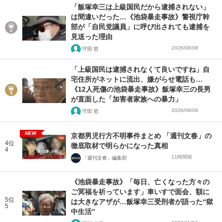
「飯塚幸三は上級国民だから逮捕されない」
は間違いだった…《池袋暴走事故》警視庁幹
部が「自民党議員」に呼び出されても逮捕を
見送った理由
2026/08/08
守田 哲
「上級国民は逮捕されなくて良いですね」自
宅住所がネットに流出、嫌がらせ電話も…
《12人死傷の池袋暴走事故》飯塚幸三の長男
が直面した「加害者家族への暴力」
2026/08/08
守田 哲
NEW
京都男児行方不明事件まとめ 「週刊文春」の
4位
徹底取材で明らかになった真相
4
11時間前
「週刊文春」編集部
《池袋暴走事故》「毎日、亡くなった方々の
ご冥福を祈っています」車いすで面会、額に
5位
は大きなアザが…飯塚幸三受刑者が語った“獄
5
中生活”