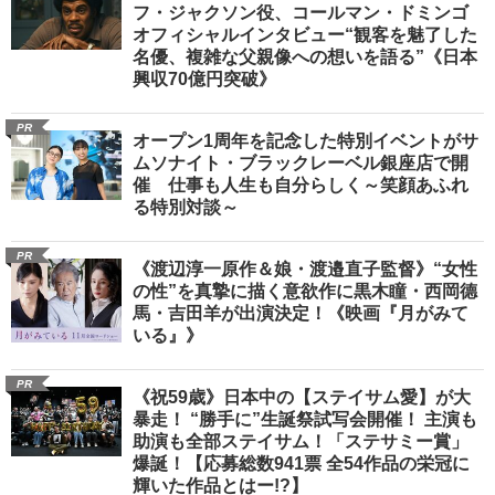
フ・ジャクソン役、コールマン・ドミンゴ
オフィシャルインタビュー“観客を魅了した
名優、複雑な父親像への想いを語る”《日本
興収70億円突破》
PR
オープン1周年を記念した特別イベントがサ
ムソナイト・ブラックレーベル銀座店で開
催 仕事も人生も自分らしく～笑顔あふれ
る特別対談～
PR
《渡辺淳一原作＆娘・渡邉直子監督》“女性
の性”を真摯に描く意欲作に黒木瞳・西岡德
馬・吉田羊が出演決定！《映画『月がみて
いる』》
PR
《祝59歳》日本中の【ステイサム愛】が大
暴走！ “勝手に”生誕祭試写会開催！ 主演も
助演も全部ステイサム！「ステサミー賞」
爆誕！【応募総数941票 全54作品の栄冠に
輝いた作品とはー!?】