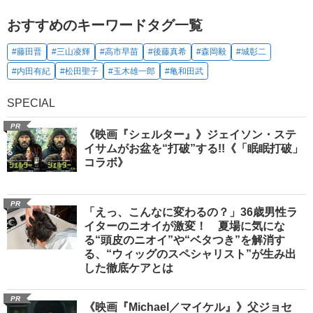
おすすめのキーワードタグ一覧
#藤田晋
#三山凌輝
#高市早苗
#後藤真希
#森岡毅
#城彰二
#内田有紀
#松田聖子
#玉木雄一郎
#亀和田武
SPECIAL
PR
《映画『シェルター』》ジェイソン・ステ
イサムがお盆を“打破”する!!《「眠眠打破」
コラボ》
PR
「えっ、こんなに変わるの？」36歳男性ラ
イターのニオイが激変！ 夏場に気にな
る“頭皮のニオイ”や“ベタつき”を解消す
る、“ウィッグのスペシャリスト”が生み出
した徹底ケアとは
PR
《映画『Michael／マイケル』》父ジョセ