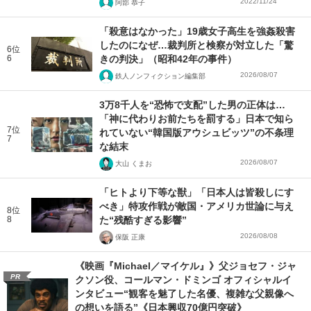
2022/11/24
阿部 恭子
「殺意はなかった」19歳女子高生を強姦殺害
したのになぜ…裁判所と検察が対立した「驚
6位
6
きの判決」（昭和42年の事件）
2026/08/07
鉄人ノンフィクション編集部
3万8千人を“恐怖で支配”した男の正体は…
「神に代わりお前たちを罰する」日本で知ら
7位
れていない“韓国版アウシュビッツ”の不条理
7
な結末
2026/08/07
大山 くまお
「ヒトより下等な獣」「日本人は皆殺しにす
べき」特攻作戦が敵国・アメリカ世論に与え
8位
8
た“残酷すぎる影響”
2026/08/08
保阪 正康
《映画『Michael／マイケル』》父ジョセフ・ジャ
PR
クソン役、コールマン・ドミンゴ オフィシャルイ
ンタビュー“観客を魅了した名優、複雑な父親像へ
の想いを語る”《日本興収70億円突破》