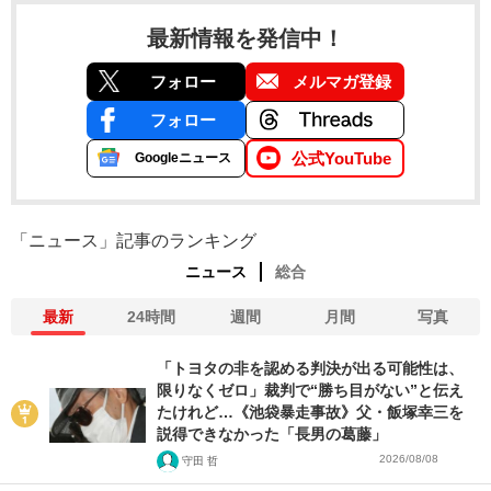
最新情報を発信中！
フォロー
メルマガ登録
フォロー
公式YouTube
Googleニュース
「ニュース」記事のランキング
ニュース
総合
最新
24時間
週間
月間
写真
「トヨタの非を認める判決が出る可能性は、
限りなくゼロ」裁判で“勝ち目がない”と伝え
たけれど…《池袋暴走事故》父・飯塚幸三を
説得できなかった「長男の葛藤」
2026/08/08
守田 哲