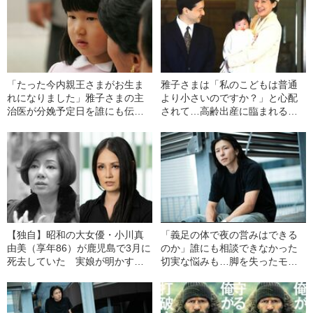
「たった今内親王さまがお生ま
雅子さまは「私のこどもは普通
れになりました」雅子さまの主
より小さいのですか？」と心配
治医が分娩予定日を誰にも伝え
されて…高齢出産に臨まれるま
なかった深い理由
での“鋭いご質問の数々”
【独自】昭和の大女優・小川真
「義足の体で夜の営みはできる
由美（享年86）が鹿児島で3月に
のか」誰にも相談できなかった
死去していた 実娘が明かす
切実な悩みも…脚を失ったモデ
「毒母」の素顔と空白の晩年
ル・かわけい（28）が「ずっと
運がいい」と言えるワケ