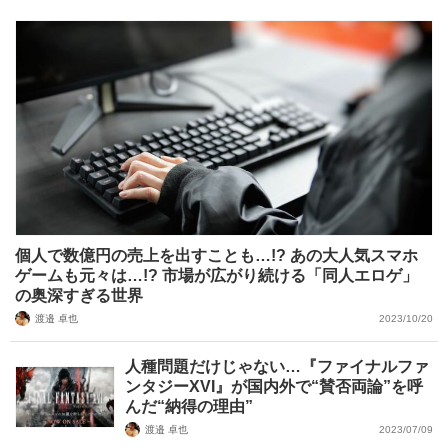
個人で数億円の売上を出すことも…!? あの大人気スマホ
ゲームも元々は…!? 市場が広がり続ける「同人エロゲ」
の奥深すぎる世界
渡邉 卓也
2023/10/20
人種問題だけじゃない…『ファイナルファ
ンタジーXVI』が国内外で“賛否両論”を呼
んだ“納得の理由”
渡邉 卓也
2023/07/09