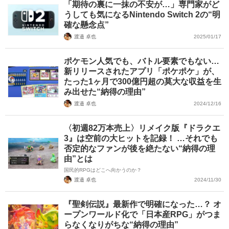
「期待の裏に一抹の不安が…」専門家がど
うしても気になるNintendo Switch 2の“明
確な懸念点”
渡邉 卓也
2025/01/17
ポケモン人気でも、バトル要素でもない…
新リリースされたアプリ「ポケポケ」が、
たった1ヶ月で300億円超の莫大な収益を生
み出せた“納得の理由”
渡邉 卓也
2024/12/16
〈初週82万本売上〉リメイク版『ドラクエ
3』は空前の大ヒットを記録！ …それでも
否定的なファンが後を絶たない“納得の理
由”とは
国民的RPGはどこへ向かうのか？
渡邉 卓也
2024/11/30
『聖剣伝説』最新作で明確になった…？ オ
ープンワールド化で「日本産RPG」がつま
らなくなりがちな“納得の理由”