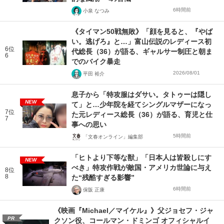
6時間前
小泉 なつみ
《タイマン50戦無敗》「顔を見ると、『やば
い。逃げろ』と…」富山伝説のレディース初
6位
代総長（36）が語る、ギャルサー制圧と朝ま
6
でのバイク暴走
2026/08/01
平田 裕介
息子から「特攻服はダサい。タトゥーは隠し
NEW
て」と…少年院を経てシングルマザーになっ
7位
た元レディース総長（36）が語る、育児と仕
7
事への思い
5時間前
「文春オンライン」編集部
「ヒトより下等な獣」「日本人は皆殺しにす
NEW
べき」特攻作戦が敵国・アメリカ世論に与え
8位
8
た“残酷すぎる影響”
6時間前
保阪 正康
《映画『Michael／マイケル』》父ジョセフ・ジャ
PR
クソン役、コールマン・ドミンゴ オフィシャルイ