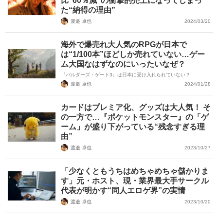
比“60％減”の衝撃的売上になってしまっ
た“納得の理由”
渡邉 卓也
2024/03/20
海外で爆売れ大人気のRPGが日本で
は“1/100本”ほどしか売れていない…ゲー
ム大国なはずなのにいったいなぜ？
『バルダーズ・ゲート3』は日本に受け入れられていない？
渡邉 卓也
2024/01/28
カードはプレミア化、グッズは大人気！ そ
の一方で…『ポケットモンスター』の「ゲ
ーム」が盛り下がっている“残念すぎる理
由”
渡邉 卓也
2023/10/27
「少なくともうちはめちゃめちゃ儲かりま
す」元・ホスト、現・業界最大手サークル
代表が明かす“同人エロゲ界”の実情
渡邉 卓也
2023/10/20