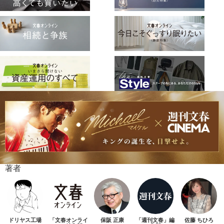
著者
ドリヤス工場
「文春オンライ
保阪 正康
「週刊文春」編
佐藤 ちひろ