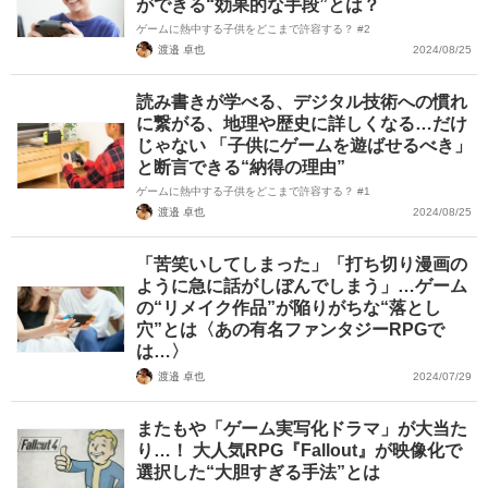
ができる“効果的な手段”とは？
ゲームに熱中する子供をどこまで許容する？ #2
渡邉 卓也
2024/08/25
読み書きが学べる、デジタル技術への慣れ
に繋がる、地理や歴史に詳しくなる…だけ
じゃない 「子供にゲームを遊ばせるべき」
と断言できる“納得の理由”
ゲームに熱中する子供をどこまで許容する？ #1
渡邉 卓也
2024/08/25
「苦笑いしてしまった」「打ち切り漫画の
ように急に話がしぼんでしまう」…ゲーム
の“リメイク作品”が陥りがちな“落とし
穴”とは〈あの有名ファンタジーRPGで
は…〉
渡邉 卓也
2024/07/29
またもや「ゲーム実写化ドラマ」が大当た
り…！ 大人気RPG『Fallout』が映像化で
選択した“大胆すぎる手法”とは