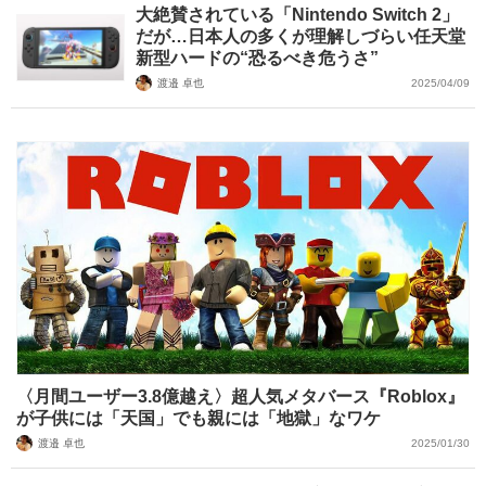
大絶賛されている「Nintendo Switch 2」
だが…日本人の多くが理解しづらい任天堂
新型ハードの“恐るべき危うさ”
渡邉 卓也
2025/04/09
〈月間ユーザー3.8億越え〉超人気メタバース『Roblox』
が子供には「天国」でも親には「地獄」なワケ
渡邉 卓也
2025/01/30