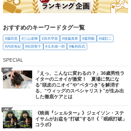
おすすめのキーワードタグ一覧
#藤田晋
#三山凌輝
#高市早苗
#後藤真希
#森岡毅
#城彰二
#内田有紀
#松田聖子
#玉木雄一郎
#亀和田武
SPECIAL
PR
「えっ、こんなに変わるの？」36歳男性ラ
イターのニオイが激変！ 夏場に気にな
る“頭皮のニオイ”や“ベタつき”を解消す
る、“ウィッグのスペシャリスト”が生み出
した徹底ケアとは
PR
《映画『シェルター』》ジェイソン・ステ
イサムがお盆を“打破”する!!《「眠眠打破」
コラボ》