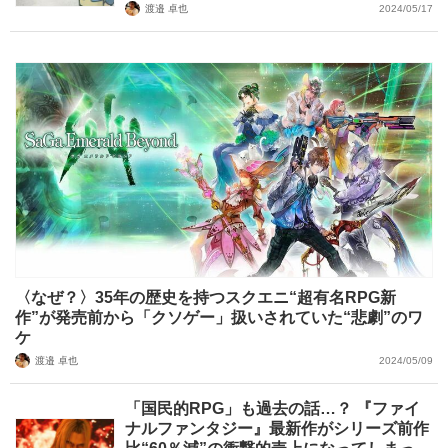
渡邉 卓也
2024/05/17
〈なぜ？〉35年の歴史を持つスクエニ“超有名RPG新
作”が発売前から「クソゲー」扱いされていた“悲劇”のワ
ケ
渡邉 卓也
2024/05/09
「国民的RPG」も過去の話…？ 『ファイ
ナルファンタジー』最新作がシリーズ前作