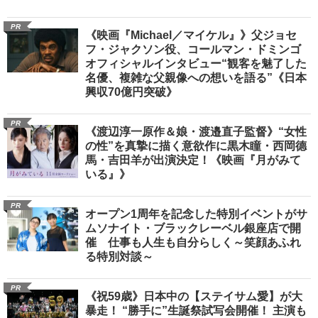
PR
《映画『Michael／マイケル』》父ジョセ
フ・ジャクソン役、コールマン・ドミンゴ
オフィシャルインタビュー“観客を魅了した
名優、複雑な父親像への想いを語る”《日本
興収70億円突破》
PR
《渡辺淳一原作＆娘・渡邉直子監督》“女性
の性”を真摯に描く意欲作に黒木瞳・西岡德
馬・吉田羊が出演決定！《映画『月がみて
いる』》
PR
オープン1周年を記念した特別イベントがサ
ムソナイト・ブラックレーベル銀座店で開
催 仕事も人生も自分らしく～笑顔あふれ
る特別対談～
PR
《祝59歳》日本中の【ステイサム愛】が大
暴走！ “勝手に”生誕祭試写会開催！ 主演も