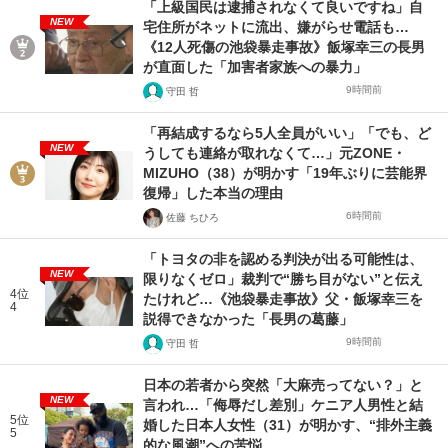
「上級国民は逮捕されなくて良いですね」自
NEW
宅住所がネットに流出、嫌がらせ電話も…
《12人死傷の池袋暴走事故》飯塚幸三の長男
が直面した「加害者家族への暴力」
9時間前
守田 哲
「再結成するなら5人全員がいい」「でも、ど
NEW
うしても連絡が取れなくて…」元ZONE・
MIZUHO（38）が明かす「19年ぶりに芸能界
復帰」した本当の理由
6時間前
佐藤 ちひろ
「トヨタの非を認める判決が出る可能性は、
NEW
限りなくゼロ」裁判で“勝ち目がない”と伝え
4位
たけれど…《池袋暴走事故》父・飯塚幸三を
4
説得できなかった「長男の葛藤」
9時間前
守田 哲
日本の若者から突然「大麻売ってない？」と
NEW
言われ…「侮辱だし差別」ケニア人男性と結
5位
婚した日本人女性（31）が明かす、“排外主義
5
的な風潮”への苦悩