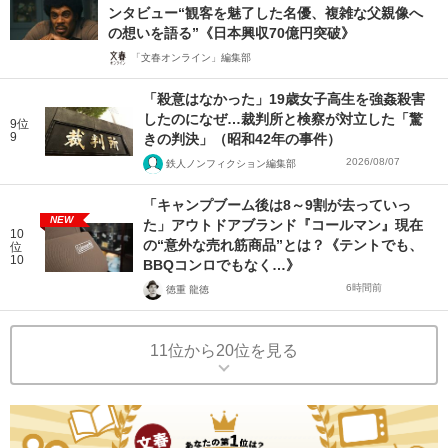
ンタビュー“観客を魅了した名優、複雑な父親像へ
の想いを語る”《日本興収70億円突破》
「文春オンライン」編集部
「殺意はなかった」19歳女子高生を強姦殺害
したのになぜ…裁判所と検察が対立した「驚
9位
9
きの判決」（昭和42年の事件）
2026/08/07
鉄人ノンフィクション編集部
「キャンプブーム後は8～9割が去っていっ
NEW
た」アウトドアブランド『コールマン』現在
10
の“意外な売れ筋商品”とは？《テントでも、
位
10
BBQコンロでもなく…》
6時間前
徳重 龍徳
11位から20位を見る