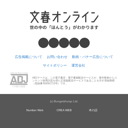
広告掲載について
お問い合わせ
動画・バナー広告について
サイトポリシー
運営会社
ABJマークは、この電子書店・電子書籍配信サービスが、著作権者からコ
ンテンツ使用許諾を得た正規版配信サービスであることを示す登録商標
（登録番号6091713号）です。
(c) Bungeishunju Ltd.
Number Web
CREA WEB
本の話