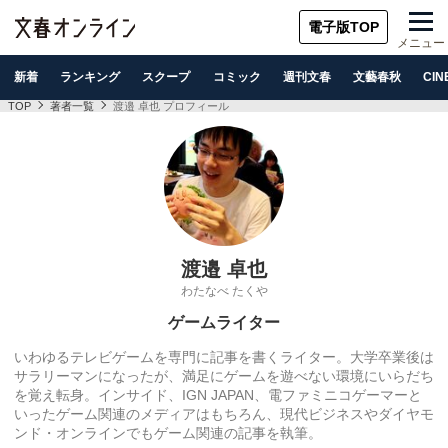
電子版TOP
メニュー
新着
ランキング
スクープ
コミック
週刊文春
文藝春秋
CIN
TOP
著者一覧
渡邉 卓也 プロフィール
渡邉 卓也
わたなべ たくや
ゲームライター
いわゆるテレビゲームを専門に記事を書くライター。
大学卒業後は
サラリーマンになったが、
満足にゲームを遊べない環境にいらだち
を覚え転身。インサイド、
IGN JAPAN、
電ファミニコゲーマーと
いったゲーム関連のメディアはもちろん、
現代ビジネスやダイヤモ
ンド・
オンラインでもゲーム関連の記事を執筆。