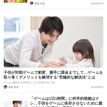
渡邉 卓也
2024/09/19
子供が対戦ゲームで豹変、勝手に課金までして…ゲームを
取り巻くデメリットを解消する“究極的な解決法”とは
ゲームに熱中する子供をどこまで許容する？ #3
渡邉 卓也
2024/08/25
「ゲームは1日1時間」に科学的根拠はナ
シ…子供をゲームに依存させないために親