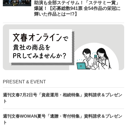
助演も全部ステイサム！「ステサミー賞」
爆誕！【応募総数941票 全54作品の栄冠に
輝いた作品とはー!?】
PRESENT & EVENT
週刊文春7月2日号「資産運用・相続特集」資料請求＆プレゼン
ト
週刊文春WOMAN夏号「遺贈・寄付特集」資料請求＆プレゼン
ト