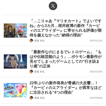
X（旧Twitter）
「…こりゃあ『マリオカート』でよいです
ね」から3カ月…桜井政博の新作『カービ
ィのエアライダー』に寄せられる評価が期
待を越えなかった“納得の理由”
渡邉 卓也
2025/12/16
「最新作なのにまるでレトロゲーム」「も
はや伝統芸能のよう」…ポケモン最新作が
見せてしまったゲームとしての“行き詰ま
り感”の正体
渡邉 卓也
2025/10/30
22年ぶりの新作発表が脅威の大反響…！
『カービィのエアライダー』が異常なほど
に注目される“4つの理由”
渡邉 卓也
2025/08/30