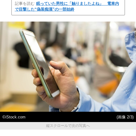
記事を読む
眠っていた男性に「触りましたよね」 電車内
で目撃した“偽装痴漢”の一部始終
©iStock.com
(画像 2/3)
縦スクロールで次の写真へ