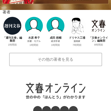
著者
「週刊文春」編
水原 希子
成田 悠輔
ドリヤス工場
「文春オンライ
集部
ン」編集部
俳優・モデル
経済学者
漫画家
1時間前
8時間前
1時間前
1時間前
7時間前
その他の著者を見る