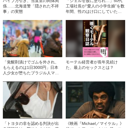
バイブ万引き、当直室の肉体関
「ジェルを股に塗られ…」50代
係……北海道警「隠された不祥
工場社長が“愛人の小学生娘”を数
事」の実態
年間、性のはけ口にしていた卑
劣犯行の真相《大阪・少女強制
性交》
「覚醒剤漬けでゴムを外され、
モーテル経営者が長年見続け
もらえるのは1日3000円」日本
た、最上のセックスとは？
人少女が堕ちたブラジル人マフ
ィアの“違法売春”の実態《ミキが
選んだ地獄とは》
「トヨタの非を認める判決が出
《映画『Michael／マイケル』》