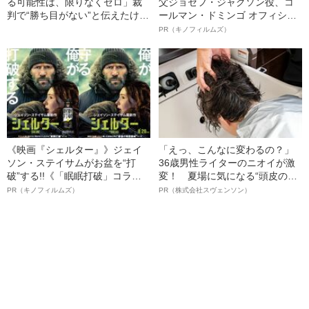
る可能性は、限りなくゼロ」裁
父ジョセフ・ジャクソン役、コ
判で“勝ち目がない”と伝えたけれ
ールマン・ドミンゴ オフィシャ
ど…《池袋暴走事故》父・飯塚
ルインタビュー“観客を魅了した
PR（キノフィルムズ）
幸三を説得できなかった「長男
名優、複雑な父親像への想いを
の葛藤」
語る”《日本興収70億円突破》
《映画『シェルター』》ジェイ
「えっ、こんなに変わるの？」
ソン・ステイサムがお盆を“打
36歳男性ライターのニオイが激
破”する!!《「眠眠打破」コラ
変！ 夏場に気になる“頭皮のニ
ボ》
オイ”や“ベタつき”を解消す
PR（キノフィルムズ）
PR（株式会社スヴェンソン）
る、“ウィッグのスペシャリス
ト”が生み出した徹底ケアとは