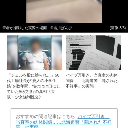
筆者が撮影した実際の場面 ©吉川ばんび
(画像 3/3)
「ジェルを股に塗られ…」50
バイブ万引き、当直室の肉体
代工場社長が“愛人の小学生
関係……北海道警「隠された
娘”を数年間、性のはけ口にし
不祥事」の実態
ていた卑劣犯行の真相《大
阪・少女強制性交》
おすすめの関連記事はこちら
バイブ万引き、
当直室の肉体関係……北海道警「隠された不祥
事」の実態