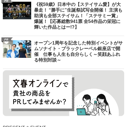
PR
《祝59歳》日本中の【ステイサム愛】が大
暴走！ “勝手に”生誕祭試写会開催！ 主演も
助演も全部ステイサム！「ステサミー賞」
爆誕！【応募総数941票 全54作品の栄冠に
輝いた作品とはー!?】
PR
オープン1周年を記念した特別イベントがサ
ムソナイト・ブラックレーベル銀座店で開
催 仕事も人生も自分らしく～笑顔あふれ
る特別対談～