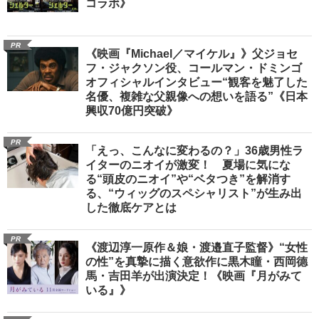
コラボ》
PR
《映画『Michael／マイケル』》父ジョセ
フ・ジャクソン役、コールマン・ドミンゴ
オフィシャルインタビュー“観客を魅了した
名優、複雑な父親像への想いを語る”《日本
興収70億円突破》
PR
「えっ、こんなに変わるの？」36歳男性ラ
イターのニオイが激変！ 夏場に気にな
る“頭皮のニオイ”や“ベタつき”を解消す
る、“ウィッグのスペシャリスト”が生み出
した徹底ケアとは
PR
《渡辺淳一原作＆娘・渡邉直子監督》“女性
の性”を真摯に描く意欲作に黒木瞳・西岡德
馬・吉田羊が出演決定！《映画『月がみて
いる』》