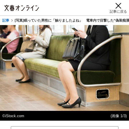
記事に戻る
記事
[写真]眠っていた男性に「触りましたよね」 電車内で目撃した“偽装痴漢
©iStock.com
(画像 1/3)