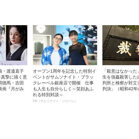
徹底ケアとは
語る”《日本興収7
娘・渡邉直子
オープン1周年を記念した特別イ
「殺意はなかった
を真摯に描く意
ベントがサムソナイト・ブラッ
生を強姦殺害した
岡德馬・吉田
クレーベル銀座店で開催 仕事
判所と検察が対立
映画『月がみ
も人生も自分らしく～笑顔あふ
判決」（昭和42年
れる特別対談～
PR（サムソナイト・ジャパン）