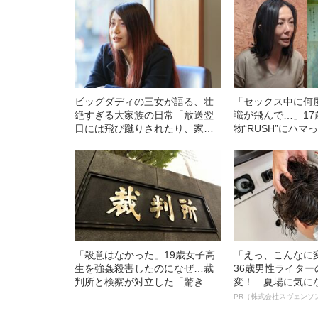
ビッグダディの三女が語る、壮
「セックス中に何
絶すぎる大家族の日常「放送翌
識が飛んで…」17
日には飛び蹴りされたり、家に
物“RUSH”にハ
ナイフが刺さった肉が届くこと
期の「虐待とネグ
も」
女子受刑者の告白
「殺意はなかった」19歳女子高
「えっ、こんなに
生を強姦殺害したのになぜ…裁
36歳男性ライタ
判所と検察が対立した「驚きの
変！ 夏場に気に
判決」（昭和42年の事件）
オイ”や“ベタつき
PR（株式会社スヴェンソ
る、“ウィッグの