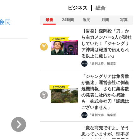
ビジネス
総合
最新
24時間
週間
月間
写真
会長
ない資産運用のすべて
【告発】森岡毅「刀」か
ら主力メンバー5人が退社
SCOOP!
していた！「ジャングリ
ア沖縄は報道で伝えられ
が悲しい」『北の国から』倉本聰氏（91...
る以上に厳しい」
「週刊文春」編集部
「ジャングリアは集客数
が低迷」運営会社に倒産
SCOOP!
危機情報、さらに集客数
の発表に社内から異論
も 株式会社刀「認識は
ございません」
「週刊文春」編集部
次
「変な商売ですよ。そう
思っていますが、理不尽