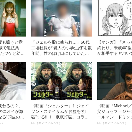
度も吸うと意
「ジェルを股に塗られ…」50代
【マンガ】「さっ
歳で違法薬
工場社長が“愛人の小学生娘”を数
終わり」未成年”援
マったワケと幼少
年間、性のはけ口にしていた卑
が相手するヤバい
レクト」《元
劣犯行の真相《大阪・少女強制
》
性交》
変わるの？」
《映画『シェルター』》ジェイ
《映画『Michae
ーのニオイが激
ソン・ステイサムがお盆を“打
父ジョセフ・ジャ
なる“頭皮のニ
破”する!!《「眠眠打破」コラ
ールマン・ドミン
”を解消す
ボ》
ルインタビュー“
ン）
PR（キノフィルムズ）
PR（キノフィルムズ）
スペシャリス
名優、複雑な父親