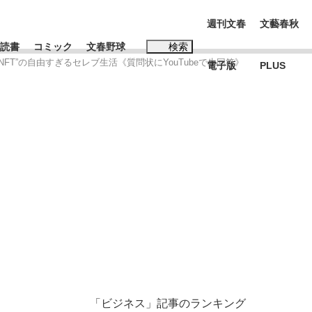
週刊文春
文藝春秋
読書
コミック
文春野球
検索
FT”の自由すぎるセレブ生活《質問状にYouTubeで生回答》
電子版
PLUS
インタビュー
読書
#松田聖子
む将棋
BC日本代表“敗戦”の真実 選手が明かす...
「ビジネス」記事のランキング