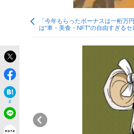
「今年もらったボーナスは一桁万円
は“車・美食・NFT”の自由すぎるセ
「敗因分析は一切聞かれなかった」侍ジャパン選
キングの誕生を、目撃せよ。
the Style
2
前
「目標達成できなかったからと言って…」サッ