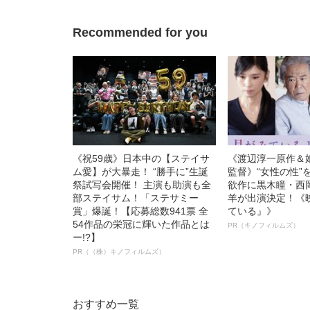
ト”が生み出した
Recommended for you
《祝59歳》日本中の【ステイサ
《渡辺淳一原作＆
ム愛】が大暴走！ “勝手に”生誕
監督》“女性の性”
祭試写会開催！ 主演も助演も全
欲作に黒木瞳・西
部ステイサム！「ステサミー
羊が出演決定！《
賞」爆誕！【応募総数941票 全
ている』》
54作品の栄冠に輝いた作品とは
PR（キノフィルムズ）
ー!?】
PR（（株）キノフィルムズ）
おすすめ一覧