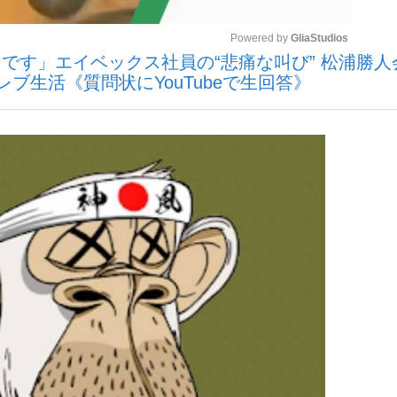
Powered by 
GliaStudios
です」エイベックス社員の“悲痛な叫び” 松浦勝人
いまさら聞け
レブ生活《質問状にYouTubeで生回答》
Mute
手が証言した“NPB聞...
「クマが悪者扱いされているの
もっと見る
カー日本代表・森保一監督...