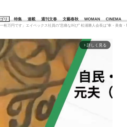
ゴリ
特集
連載
週刊文春
文藝春秋
WOMAN
CINEMA
一桁万円です」エイベックス社員の“悲痛な叫び” 松浦勝人会長は“車・美食・N
キーワード入力
ス
エンタメ
ライフ
ビジネス
詳しく見る
arrow_forward_ios
ーワードタグ一覧
山凌輝
#高市早苗
#後藤真希
#森岡毅
#城彰二
#内田有紀
観る将棋、読
#亀和田武
て明かした日本代表監督に...
「最悪の空気のまま解散」W