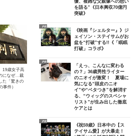
優、複雑な父親像への想い
0億円突破》
を語る”《日本興収70億円
突破》
PR
《映画『シェルター』》ジ
ェイソン・ステイサムがお
盆を“打破”する!!《「眠眠
打破」コラボ》
PR
「えっ、こんなに変わる
」19歳女子高
の？」36歳男性ライター
のになぜ…裁
のニオイが激変！ 夏場に
した「驚きの
気になる“頭皮のニオ
の事件）
イ”や“ベタつき”を解消す
る、“ウィッグのスペシャ
リスト”が生み出した徹底
ケアとは
PR
《祝59歳》日本中の【ス
テイサム愛】が大暴走！