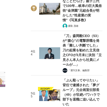
なことだらけ」親子三代
で100年…岐阜の巨大風俗
街“金津園”元組合長が明
かした“性産業の実
情”《写真多数》
鹿取 茂雄
6/19
「刀」森岡毅CEO（53）
が“腹心”の電撃辞職を発
表「難しい判断でした」
刀の起業を勧めた立見信
4位
4
之CFOが3月末に決別「立
見さん本人から社員にメ
ールが…」
「週刊文春」編集部
「ぶん殴ってやりたい」
背任で逮捕された「夢グ
SCOOP!
ループ」元企画宣伝部長
5位
（49）が壮絶パワハラで
5
部下を退職に追い込んで
いた