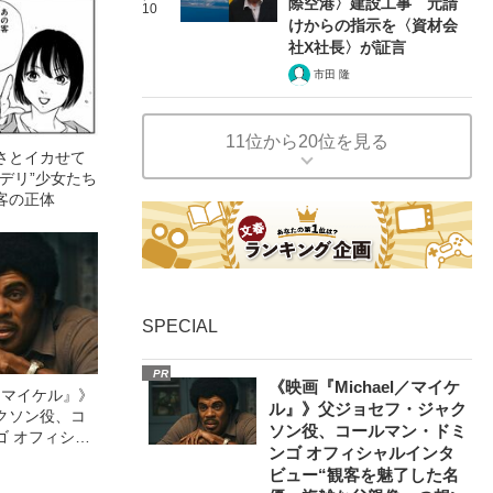
際空港〉建設工事 元請
10
けからの指示を〈資材会
社X社長〉が証言
市田 隆
11位から20位を見る
さとイカせて
デリ”少女たち
客の正体
SPECIAL
PR
《映画『Michael／マイケ
l／マイケル』》
ル』》父ジョセフ・ジャク
クソン役、コ
ソン役、コールマン・ドミ
ゴ オフィシャ
ンゴ オフィシャルインタ
観客を魅了した
ビュー“観客を魅了した名
像への想いを