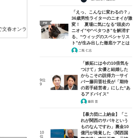
「えっ、こんなに変わるの？」
36歳男性ライターのニオイが激
PR
変！ 夏場に気になる“頭皮の
で文春オンラ
ニオイ”や“ベタつき”を解消す
る、“ウィッグのスペシャリス
ト”が生み出した徹底ケアとは
二瓶 仁志
「嫉妬には今の10倍気を
つけて」女優と結婚した
からこその説得力⋯サイ
9位
バー藤田晋社長が「期待
9
の若手経営者」にした“あ
るアドバイス”
藤田 晋
【暴力団に上納金】「こ
れが関西のサバキという
ものなんですわ」裏金10
10
億円が発覚した〈関西国
位