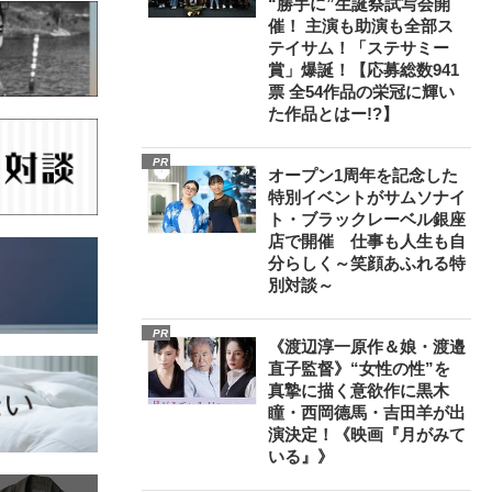
“勝手に”生誕祭試写会開
催！ 主演も助演も全部ス
テイサム！「ステサミー
賞」爆誕！【応募総数941
票 全54作品の栄冠に輝い
た作品とはー!?】
PR
オープン1周年を記念した
特別イベントがサムソナイ
ト・ブラックレーベル銀座
店で開催 仕事も人生も自
分らしく～笑顔あふれる特
別対談～
PR
《渡辺淳一原作＆娘・渡邉
直子監督》“女性の性”を
真摯に描く意欲作に黒木
瞳・西岡德馬・吉田羊が出
演決定！《映画『月がみて
いる』》