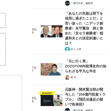
「週刊文春」編集部
「あなたの失敗は部下を
信用し過ぎたことだ」と
言い放った〈ニデック創
業者〉永守重信 師と崇
6位
6
めた〈京セラ創業者〉稲
盛和夫との決定的違いと
は？
井上 久男
イ
「月に行く男」
ZOZOTOWN前澤友作の知
7位
7
られざる平凡な半生
森 功
元阪神・関本賢太郎が関
SCOOP!
与した「250億円投資トラ
8位
ブル」《預託法違反の疑
8
いで告発状》
「週刊文春」編集部