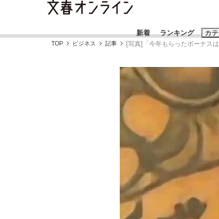
新着
ランキング
カテ
TOP
ビジネス
記事
[写真]「今年もらったボーナスは
スクープ
ニュー
おすすめのキ
#藤田晋
#三
#玉木雄一郎
「90%は失敗する。でも…」本田圭佑が初め
終戦から81年