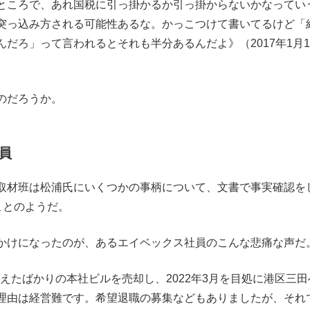
ところで、あれ国税に引っ掛かるか引っ掛からないかなってい
突っ込み方される可能性あるな。かっこつけて書いてるけど「
だろ」って言われるとそれも半分あるんだよ》（2017年1月1
のだろうか。
員
取材班は松浦氏にいくつかの事柄について、文書で事実確認を
ことのようだ。
かけになったのが、あるエイベックス社員のこんな悲痛な声だ
替えたばかりの本社ビルを売却し、2022年3月を目処に港区三田
理由は経営難です。希望退職の募集などもありましたが、それ