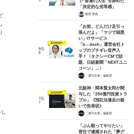
5
で“普通の人生”を諦めた
「決定的な劣等感」
飯尾 篤史
ど
し
「お前、どんだけ足引っ
り
張んだよ」「マジで頭悪
い」ITサービス
SCOOP!
「b→dash」運営会社ト
6位
ップのブチギレ音声入
6
手！〈タクシーCMで話
題、日経新聞「NEXTユニ
コーン」…〉
「週刊文春」編集部
元阪神・関本賢太郎が関
SCOOP!
与した「250億円投資トラ
7位
ブル」《預託法違反の疑
7
」
いで告発状》
をし
「週刊文春」編集部
「ぶん殴ってやりたい」
背任で逮捕された「夢グ