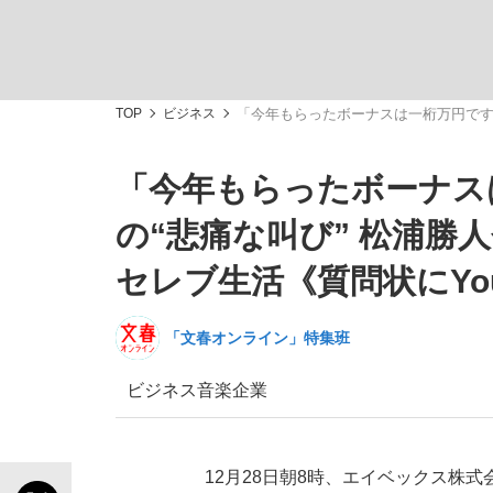
TOP
ビジネス
「今年もらったボーナスは一桁万円です」
「今年もらったボーナス
「敗因分析は一切聞かれなかった」侍ジャパン選
キングの誕生を、目撃せよ。
の“悲痛な叫び” 松浦勝
セレブ生活《質問状にYou
「文春オンライン」特集班
the Style
ビジネス
音楽
企業
「目標達成できなかったからと言って…」サッ
12月28日朝8時、エイベックス株式会