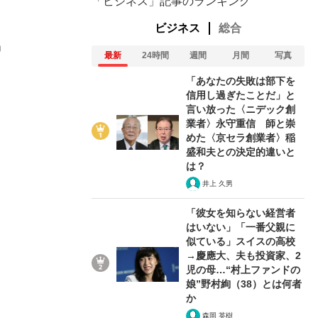
「ビジネス」記事のランキング
ビジネス
総合
」
最新
24時間
週間
月間
写真
「あなたの失敗は部下を
信用し過ぎたことだ」と
言い放った〈ニデック創
業者〉永守重信 師と崇
めた〈京セラ創業者〉稲
盛和夫との決定的違いと
は？
井上 久男
「彼女を知らない経営者
はいない」「一番父親に
似ている」スイスの高校
→慶應大、夫も投資家、2
児の母…“村上ファンドの
娘”野村絢（38）とは何者
か
森岡 英樹