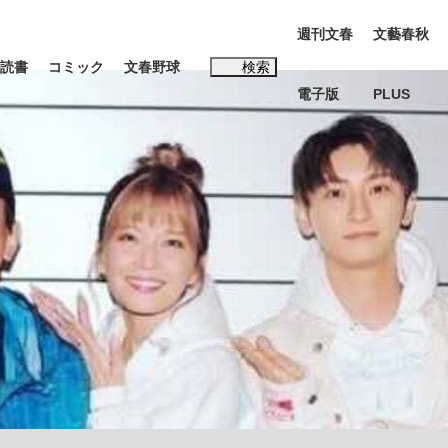
週刊文春
文藝春秋
読書
コミック
文春野球
検索
電子版
PLUS
インタビュー
読書
#松田聖子
む将棋
BC日本代表“敗戦”の真実 選手が明かす...