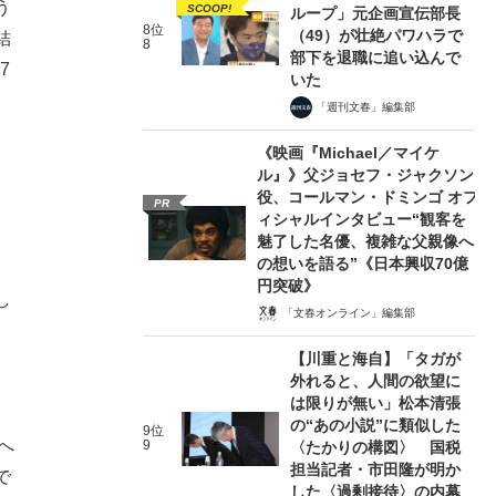
う
SCOOP!
ループ」元企画宣伝部長
8位
（49）が壮絶パワハラで
結
8
部下を退職に追い込んで
7
いた
「週刊文春」編集部
《映画『Michael／マイケ
ル』》父ジョセフ・ジャクソン
役、コールマン・ドミンゴ オフ
PR
ィシャルインタビュー“観客を
魅了した名優、複雑な父親像へ
の想いを語る”《日本興収70億
円突破》
し
「文春オンライン」編集部
【川重と海自】「タガが
外れると、人間の欲望に
。
は限りが無い」松本清張
の“あの小説”に類似した
9位
へ
9
〈たかりの構図〉 国税
担当記者・市田隆が明か
で
した〈過剰接待〉の内幕