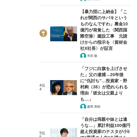
【暴力団に上納金】「こ
れが関西のサバキという
ものなんですわ」裏金10
億円が発覚した〈関西国
際空港〉建設工事 元請
けからの指示を〈資材会
社X社長〉が証言
市田 隆
「フジに白旗を上げさせ
た」父の逮捕→20年後
に“仇討ち”…投資家・野
4位
村絢（38）が恐れられる
4
理由「彼女は父親より
も…」
森岡 英樹
「自分は両親や妹とは違
うな…」累計利益100億円
超え投資家のテスタが小5
5位