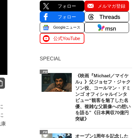
フォロー
メルマガ登録
フォロー
Googleニュース
公式YouTube
SPECIAL
PR
《映画『Michael／マイケ
ル』》父ジョセフ・ジャク
ソン役、コールマン・ドミ
ンゴ オフィシャルインタ
ビュー“観客を魅了した名
に
優、複雑な父親像への想い
を語る”《日本興収70億円
に
突破》
元康
PR
オープン1周年を記念した