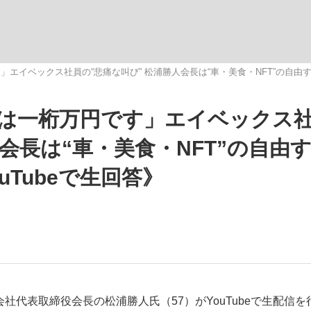
いまさら聞け
エイベックス社員の“悲痛な叫び” 松浦勝人会長は“車・美食・NFT”の自由す
は一桁万円です」エイベックス
手が証言した“NPB聞...
「クマが悪者扱いされているの
人会長は“車・美食・NFT”の自由
Tubeで生回答》
もっと見る
カー日本代表・森保一監督...
社代表取締役会長の松浦勝人氏（57）がYouTubeで生配信を