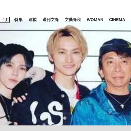
ゴリ
特集
連載
週刊文春
文藝春秋
WOMAN
CINEMA
キーワード入力
ス
エンタメ
ライフ
ビジネス
ーワードタグ一覧
山凌輝
#高市早苗
#後藤真希
#森岡毅
#城彰二
#内田有紀
観る将棋、読
#亀和田武
て明かした日本代表監督に...
「最悪の空気のまま解散」W