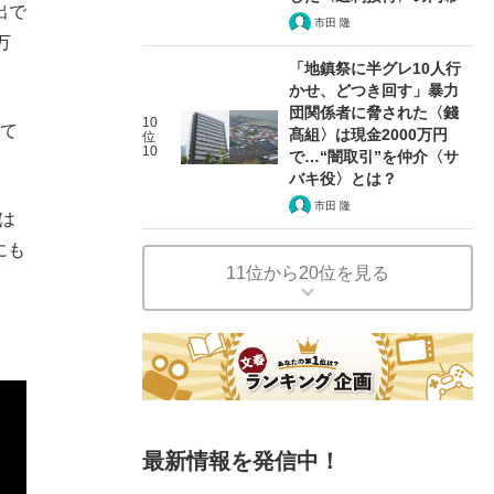
出で
市田 隆
万
「地鎮祭に半グレ10人行
かせ、どつき回す」暴力
団関係者に脅された〈錢
10
して
髙組〉は現金2000万円
位
10
で…“闇取引”を仲介〈サ
バキ役〉とは？
市田 隆
は
にも
11位から20位を見る
最新情報を発信中！