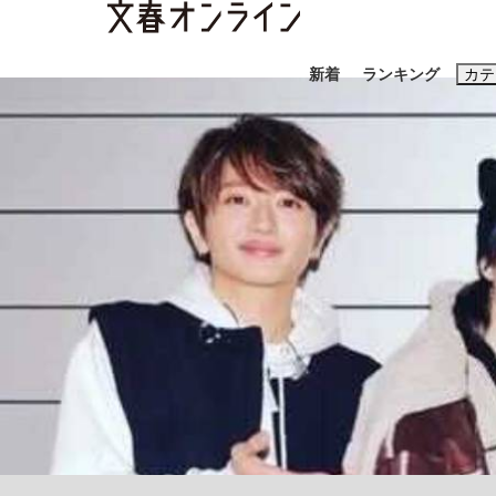
新着
ランキング
カテ
スクープ
ニュー
おすすめのキ
#藤田晋
#三
#玉木雄一郎
「90%は失敗する。でも…」本田圭佑が初め
終戦から81年