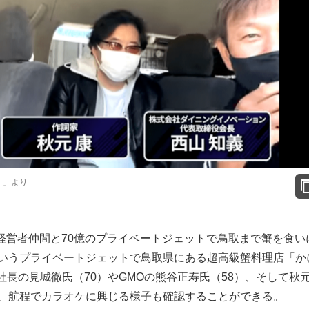
a】」より
《経営者仲間と70億のプライベートジェットで鳥取まで蟹を食い
というプライベートジェットで鳥取県にある超高級蟹料理店「か
長の見城徹氏（70）やGMOの熊谷正寿氏（58）、そして秋
り、航程でカラオケに興じる様子も確認することができる。