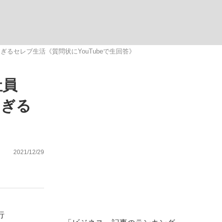
ない資産運用のすべて
ぎるセレブ生活《質問状にYouTubeで生回答》
社員
が悲しい」『北の国から』倉本聰氏（91...
すぎる
2021/12/29
行