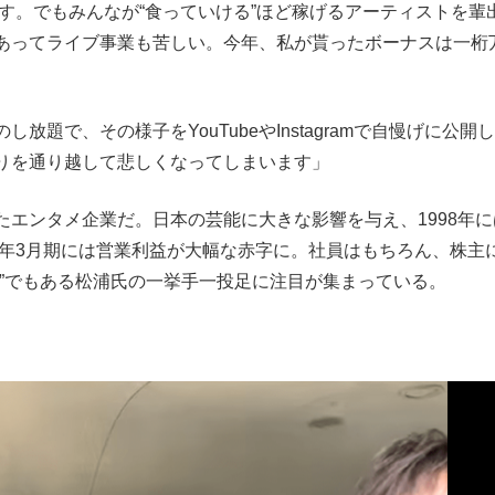
ます。でもみんなが“食っていける”ほど稼げるアーティストを輩
あってライブ事業も苦しい。今年、私が貰ったボーナスは一桁
題で、その様子をYouTubeやInstagramで自慢げに公開
りを通り越して悲しくなってしまいます」
エンタメ企業だ。日本の芸能に大きな影響を与え、1998年に
1年3月期には営業利益が大幅な赤字に。社員はもちろん、株主
顔”でもある松浦氏の一挙手一投足に注目が集まっている。