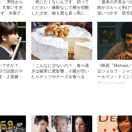
円」「男性から
「死にたくないんです。切って
「遺体の手首をつ
」大食いすぎ
ください」麻酔なしで腕を切断
肉がズルッと剥げ
きず…水着グラ
した少女、瞼も唇も真っ黒に腫
追いつかず、防空
すぎる”大食い
れあがり「この仇、討って下さ
を“集団土葬”…こ
る、驚愕の食生
い」と息絶えた少年…原爆投下
た少年兵が明かし
直後に“広島の離島で起きていた
任務”とは
知られざる被害の実情
いですか？」
「こんなに少ないの？」食べ過
《映画『Michae
Sで話題のマ
ぎは確実に悪影響…小腹が空い
父ジョセフ・ジャ
者・上原麻衣
たらナッツやチーズを食べる人
ールマン・ドミン
「食べていけ
が知らない「本当の適正量」
ルインタビュー“
PR（キノフィルムズ）
アル
名優、複雑な父親
語る”《日本興収7