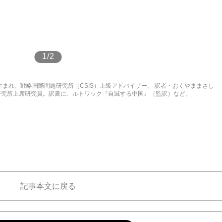
もっと見る
1/2
ルーマニア生まれ。戦略国際問題研究所（CSIS）上級アドバイザー。 訳者・おくやままさし
学研究所上席研究員。訳書に、ルトワック『自滅する中国』（監訳）など。
記事本文に戻る