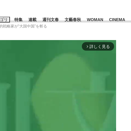
ゴリ
特集
連載
週刊文春
文藝春秋
WOMAN
CINEMA
界的戦略家が“大国中国”を斬る
キーワード入力
ス
エンタメ
ライフ
ビジネス
詳しく見る
arrow_forward_ios
ーワードタグ一覧
山凌輝
#高市早苗
#後藤真希
#森岡毅
#城彰二
#内田有紀
観る将棋、読
#亀和田武
て明かした日本代表監督に...
「最悪の空気のまま解散」W