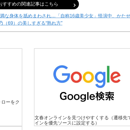
おすすめの関連記事はこちら
満な身体を舐めまわされ…「自称16歳美少女」怪演中、かた
乃（69）の美しすぎる“熟れ方”
ォローをク
文春オンラインを見つけやすくする
（遷移先
インを優先ソースに設定する）