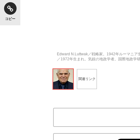
コピー
Edward N.Luttwak／戦略家。1942年
／1972年生まれ。気鋭の地政学者。国際地政
関連リンク