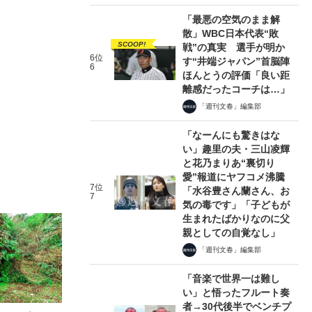
「最悪の空気のまま解
散」WBC日本代表“敗
SCOOP!
戦”の真実 選手が明か
6位
す“井端ジャパン”首脳陣
6
ほんとうの評価「良い距
離感だったコーチは…」
「週刊文春」編集部
「なーんにも驚きはな
い」趣里の夫・三山凌輝
と花乃まりあ“裏切り
愛”報道にヤフコメ沸騰
7位
「水谷豊さん蘭さん、お
7
気の毒です」「子どもが
生まれたばかりなのに父
親としての自覚なし」
「週刊文春」編集部
「音楽で世界一は難し
い」と悟ったフルート奏
者→30代後半でベンチプ