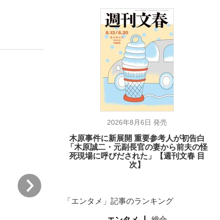
ない資産運用のすべて
が悲しい」『北の国から』倉本聰氏（91...
2026年8月6日 発売
木原事件に新展開 重要参考人が初告白
「木原誠二・元副長官の妻から前夫の怪
死現場に呼びだされた」【週刊文春 目
次】
次
世界的戦略家が“大国中国”を斬る
『中国（チャイナ）4.0 暴発する中華帝国』 （エドワー
「エンタメ」記事のランキング
エンタメ
総合