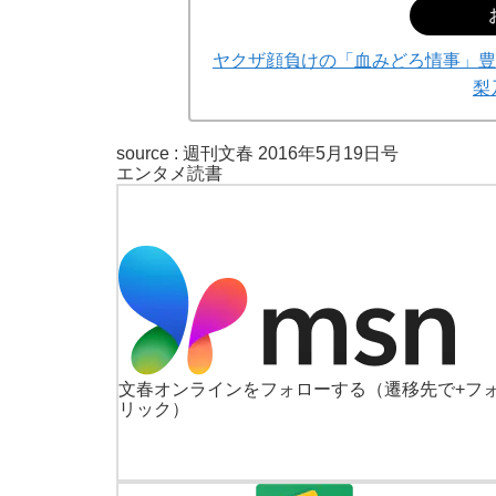
ヤクザ顔負けの「血みどろ情事」豊
梨
source :
週刊文春 2016年5月19日号
エンタメ
読書
文春オンラインをフォローする
（遷移先で+フ
リック）