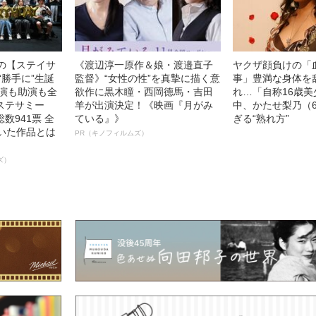
中の【ステイサ
《渡辺淳一原作＆娘・渡邉直子
ヤクザ顔負けの「
“勝手に”生誕
監督》“女性の性”を真摯に描く意
事」豊満な身体を
主演も助演も全
欲作に黒木瞳・西岡德馬・吉田
れ…「自称16歳
ステサミー
羊が出演決定！《映画『月がみ
中、かたせ梨乃（
数941票 全
ている』》
ぎる“熟れ方”
輝いた作品とは
PR（キノフィルムズ）
ズ）