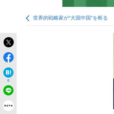
世界的戦略家が“大国中国”を斬る
「敗因分析は一切聞かれなかった」侍ジャパン選
キングの誕生を、目撃せよ。
0
the Style
「目標達成できなかったからと言って…」サッ