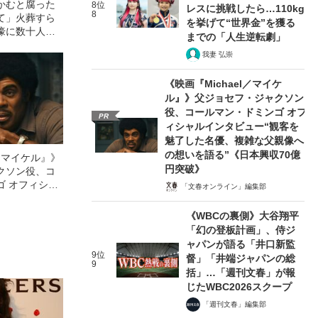
かむと腐った
8位
レスに挑戦したら…110kg
8
て」火葬すら
を挙げて“世界金”を獲る
壕に数十人
までの「人生逆転劇」
の世の地獄を見
我妻 弘崇
た“過酷すぎる
《映画『Michael／マイケ
ル』》父ジョセフ・ジャクソン
役、コールマン・ドミンゴ オフ
PR
ィシャルインタビュー“観客を
魅了した名優、複雑な父親像へ
の想いを語る”《日本興収70億
l／マイケル』》
円突破》
クソン役、コ
ゴ オフィシャ
「文春オンライン」編集部
観客を魅了した
像への想いを
《WBCの裏側》大谷翔平
0億円突破》
「幻の登板計画」、侍ジ
ャパンが語る「井口新監
9位
督」「井端ジャパンの総
9
括」…「週刊文春」が報
じたWBC2026スクープ
「週刊文春」編集部