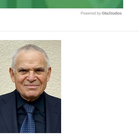
Powered by 
GliaStudios
いまさら聞け
Mute
手が証言した“NPB聞...
「クマが悪者扱いされているの
もっと見る
カー日本代表・森保一監督...