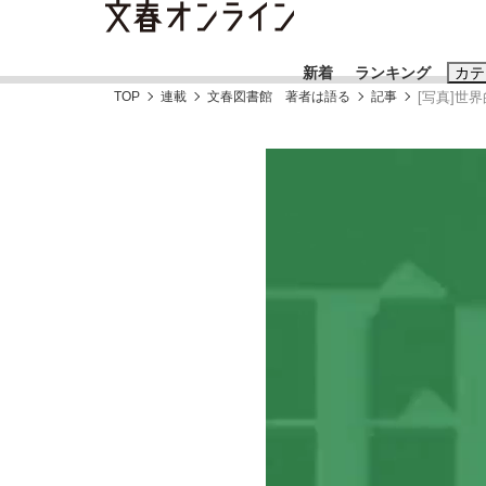
新着
ランキング
カテ
TOP
連載
文春図書館 著者は語る
記事
[写真]世
スクープ
ニュー
おすすめのキ
#藤田晋
#三
#玉木雄一郎
「90%は失敗する。でも…」本田圭佑が初め
終戦から81年