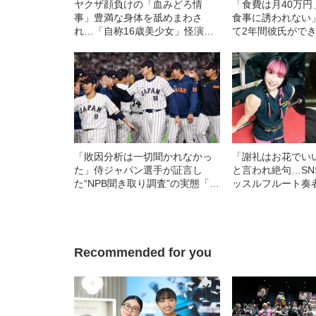
ヤクザ顔負けの「血みどろ情
「食費は月40万
事」豊満な身体を舐めまわさ
食事に誘われない
れ…「自称16歳美少女」怪演
て2年間彼氏がで
中、かたせ梨乃（69）の美しす
ビアも話題の“可愛
ぎる“熟れ方”
女子（24）が語
活
「敗因分析は一切聞かれなかっ
「謝礼はお花でい
た」侍ジャパン選手が証言し
と言われ絶句…SN
た“NPB聞き取り調査”の実態「選
ッスルフルート奏
手から次期監督の要求は…」
が語る、プロでも
ない」音楽界のリ
Recommended for you