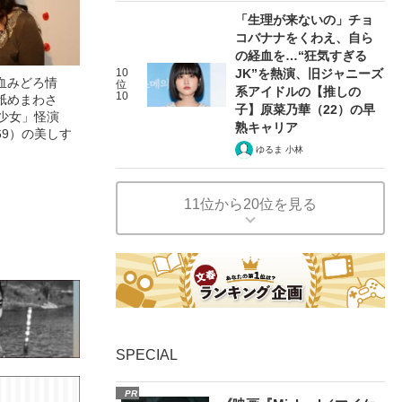
「生理が来ないの」チョ
コバナナをくわえ、自ら
の経血を…“狂気すぎる
10
JK”を熱演、旧ジャニーズ
血みどろ情
位
系アイドルの【推しの
10
舐めまわさ
子】原菜乃華（22）の早
美少女」怪演
熟キャリア
69）の美しす
ゆるま 小林
11位から20位を見る
SPECIAL
PR