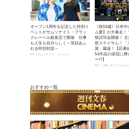
オープン1周年を記念した特別イ
《祝59歳》日本
ベントがサムソナイト・ブラッ
ム愛】が大暴走！ 
クレーベル銀座店で開催 仕事
祭試写会開催！ 
も人生も自分らしく～笑顔あふ
部ステイサム！「
れる特別対談～
賞」爆誕！【応募総
54作品の栄冠に
PR（サムソナイト・ジャパン）
ー!?】
PR（（株）キノフィルム
おすすめ一覧