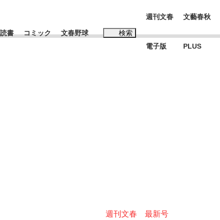
週刊文春
文藝春秋
読書
コミック
文春野球
検索
電子版
PLUS
インタビュー
読書
#松田聖子
む将棋
BC日本代表“敗戦”の真実 選手が明かす...
週刊文春 最新号