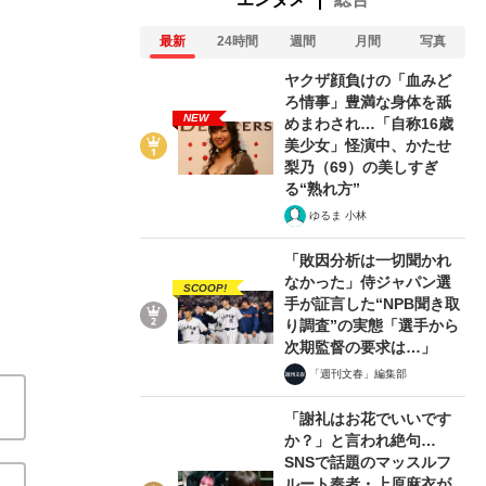
関連記事
最新
24時間
週間
月間
写真
ヤクザ顔負けの「血みどろ情事」豊満な身体を舐めまわ
ヤクザ顔負けの「血みど
梨乃（69）の美しすぎる“熟れ方”
「食費は月40万円」
ろ情事」豊満な身体を舐
2年間彼氏ができず…水着グラビアも話題の“可愛すぎる
NEW
めまわされ…「自称16歳
「死にたくないんです。切ってください」麻酔なしで腕
美少女」怪演中、かたせ
梨乃（69）の美しすぎ
がり「この仇、討って下さい」と息絶えた少年…原爆投
る“熟れ方”
る被害の実情
ゆるま 小林
「敗因分析は一切聞かれ
なかった」侍ジャパン選
SCOOP!
手が証言した“NPB聞き取
り調査”の実態「選手から
次期監督の要求は…」
「週刊文春」編集部
「謝礼はお花でいいです
か？」と言われ絶句…
SNSで話題のマッスルフ
ルート奏者・上原麻衣が