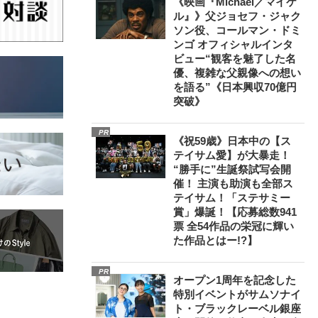
《映画『Michael／マイケ
ル』》父ジョセフ・ジャク
ソン役、コールマン・ドミ
ンゴ オフィシャルインタ
ビュー“観客を魅了した名
優、複雑な父親像への想い
を語る”《日本興収70億円
突破》
PR
《祝59歳》日本中の【ス
テイサム愛】が大暴走！
“勝手に”生誕祭試写会開
催！ 主演も助演も全部ス
テイサム！「ステサミー
賞」爆誕！【応募総数941
票 全54作品の栄冠に輝い
た作品とはー!?】
PR
オープン1周年を記念した
特別イベントがサムソナイ
ト・ブラックレーベル銀座