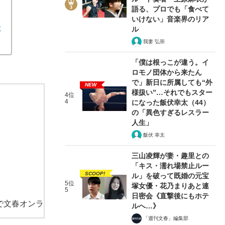
語る、プロでも「食べて
いけない」音楽界のリア
せ
ル
我妻 弘崇
「僕は根っこが違う。イ
ロモノ団体から来たん
で」新日に所属しても“外
NEW
様扱い”…それでもスター
4位
4
になった飯伏幸太（44）
の「異色すぎるレスラー
人生」
飯伏 幸太
三山凌輝が妻・趣里との
「キス・濡れ場禁止ルー
SCOOP!
ル」を破って既婚の元宝
5位
塚女優・花乃まりあと連
5
日密会《直撃後にもホテ
で文春オンラ
ルへ…》
「週刊文春」編集部