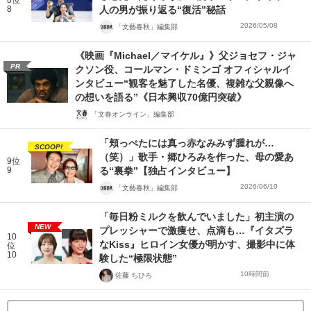
8
人の男が振り返る“復活”秘話
2026/05/08
「文藝春秋」編集部
《映画『Michael／マイケル』》父ジョセフ・ジャ
PR
クソン役、コールマン・ドミンゴ オフィシャルイ
ンタビュー“観客を魅了した名優、複雑な父親像へ
の想いを語る”《日本興収70億円突破》
「文春オンライン」編集部
「頬っぺたには真っ赤なみみず腫れが…
SCOOP!
（笑）」歌手・郷ひろみを作った、母の愛あ
9位
9
る“裏拳”【独占インタビュー】
2026/06/10
「文藝春秋」編集部
「毎日粉ミルクを飲んでいました」初主演の
NEW
プレッシャーで激痩せ、点滴も…『イタズラ
10
なKiss』ヒロイン女優が明かす、撮影中に体
位
10
験した“極限状態”
10時間前
佐藤 ちひろ