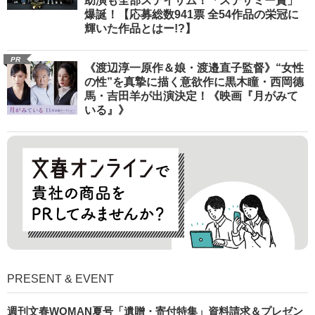
助演も全部ステイサム！「ステサミー賞」
爆誕！【応募総数941票 全54作品の栄冠に
輝いた作品とはー!?】
PR
《渡辺淳一原作＆娘・渡邉直子監督》“女性
の性”を真摯に描く意欲作に黒木瞳・西岡德
馬・吉田羊が出演決定！《映画『月がみて
いる』》
PRESENT & EVENT
週刊文春WOMAN夏号「遺贈・寄付特集」資料請求＆プレゼン