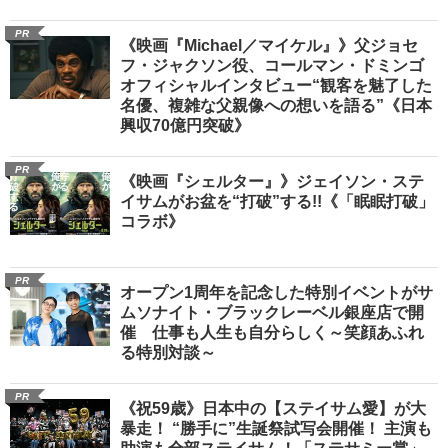
PR
《映画『Michael／マイケル』》父ジョセ
フ・ジャクソン役、コールマン・ドミンゴ
オフィシャルインタビュー“観客を魅了した
名優、複雑な父親像への想いを語る”《日本
興収70億円突破》
PR
《映画『シェルター』》ジェイソン・ステ
イサムがお盆を“打破”する!!《「眠眠打破」
コラボ》
PR
オープン1周年を記念した特別イベントがサ
ムソナイト・ブラックレーベル銀座店で開
催 仕事も人生も自分らしく～笑顔あふれ
る特別対談～
PR
《祝59歳》日本中の【ステイサム愛】が大
暴走！ “勝手に”生誕祭試写会開催！ 主演も