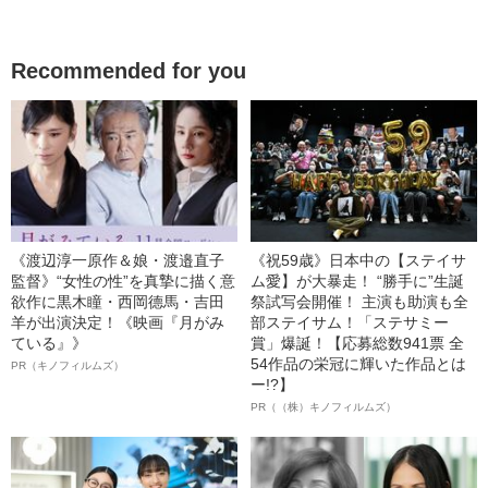
Recommended for you
《渡辺淳一原作＆娘・渡邉直子
《祝59歳》日本中の【ステイサ
監督》“女性の性”を真摯に描く意
ム愛】が大暴走！ “勝手に”生誕
欲作に黒木瞳・西岡德馬・吉田
祭試写会開催！ 主演も助演も全
羊が出演決定！《映画『月がみ
部ステイサム！「ステサミー
ている』》
賞」爆誕！【応募総数941票 全
54作品の栄冠に輝いた作品とは
PR（キノフィルムズ）
ー!?】
PR（（株）キノフィルムズ）