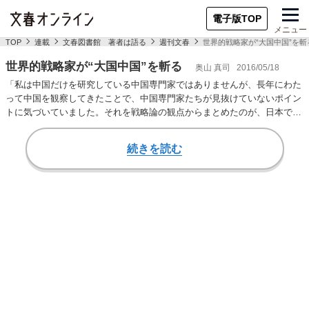
電子版TOP
メニュー
TOP
連載
文春図書館 著者は語る
週刊文春
世界的戦略家が“大国中国”を斬
世界的戦略家が“大国中国”を斬る
奥山 真司
2016/05/18
「私は中国だけを研究している中国専門家ではありませんが、長年にわた
って中国を観察してきたことで、中国専門家たちが見抜けていないポイン
トに気づいていました。それを戦略論の観点からまとめたのが、日本でも
2013年に翻訳さ…
続きを読む