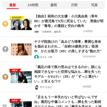
最新
24時間
週間
月間
写真
【独自】昭和の大女優・小川真由美（享年
SCOOP!
86）が鹿児島で3月に死去していた 実娘が明
かす「毒母」の素顔と空白の晩年
11時間前
「文藝春秋」編集部
ヤクザ顔負けの「血みどろ情事」豊満な身体
を舐めまわされ…「自称16歳美少女」怪演
中、かたせ梨乃（69）の美しすぎる“熟れ方”
2026/08/06
ゆるま 小林
「義足の体で夜の営みはできるのか」誰にも
NEW
相談できなかった切実な悩みも…脚を失った
モデル・かわけい（28）が「ずっと運がい
い」と言えるワケ
9時間前
市川 はるひ
「足をもう一本失わないと学ばないんです
NEW
ね」痛烈な中傷コメントも…脚を失った動画
4位
クリエイター（28）が「義足を見せる」と決