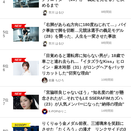
4
めるまで
9時間前
市川 はるひ
「右脚があらぬ方向に180度ねじれて…」バイ
NEW
ク事故で脚を切断…元競泳選手の義足モデル
5位
5
（28）を襲った、人生を一変させた事故
9時間前
市川 はるひ
「目覚めると運転席に知らない男が」18歳で
NEW
車ごと連れ去られ…『イタズラなKiss』ヒロ
6位
イン・麻木玲那（31）がロングヘアをバッサ
6
リカットした“切実な理由”
10時間前
佐藤 ちひろ
「宮脇咲良じゃないほう」“知名度の差”が懸
NEW
念されたが…それでもLE SSERAFIMカズハ
7位
7
（23）が人気メンバーになった“納得の理由”
14時間前
K-POPゆりこ
りくりゅう金メダル前夜、三浦璃来を笑顔に
SCOOP!
させた「たくろう」の漫才 リンクサイドの3
8位