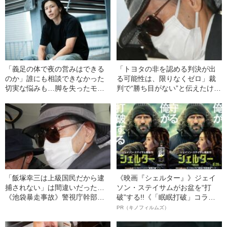
「義足の体で夜の営みはできる
「トヨタの非を認める判決が出
のか」誰にも相談できなかった
る可能性は、限りなくゼロ」裁
切実な悩みも…脚を失ったモデ
判で“勝ち目がない”と伝えたけれ
ル・かわけい（28）が「ずっと
ど…《池袋暴走事故》父・飯塚
運がいい」と言えるワケ
幸三を説得できなかった「長男
の葛藤」
「飯塚幸三は上級国民だから逮
《映画『シェルター』》ジェイ
捕されない」は間違いだった…
ソン・ステイサムがお盆を“打
《池袋暴走事故》警視庁幹部が
破”する!!《「眠眠打破」コラ
「自民党議員」に呼び出されて
ボ》
PR（キノフィルムズ）
も逮捕を見送った理由