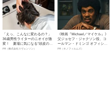
「えっ、こんなに変わるの？」
《映画『Michael／マイケル』》
36歳男性ライターのニオイが激
父ジョセフ・ジャクソン役、コ
変！ 夏場に気になる“頭皮のニ
ールマン・ドミンゴ オフィシャ
オイ”や“ベタつき”を解消す
ルインタビュー“観客を魅了した
PR（株式会社スヴェンソン）
PR（キノフィルムズ）
る、“ウィッグのスペシャリス
名優、複雑な父親像への想いを
ト”が生み出した徹底ケアとは
語る”《日本興収70億円突破》