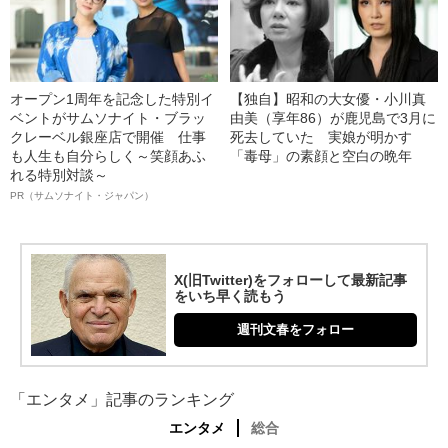
オープン1周年を記念した特別イ
【独自】昭和の大女優・小川真
ベントがサムソナイト・ブラッ
由美（享年86）が鹿児島で3月に
クレーベル銀座店で開催 仕事
死去していた 実娘が明かす
も人生も自分らしく～笑顔あふ
「毒母」の素顔と空白の晩年
れる特別対談～
PR（サムソナイト・ジャパン）
X(旧Twitter)をフォローして最新記事
をいち早く読もう
週刊文春をフォロー
「エンタメ」記事のランキング
エンタメ
総合