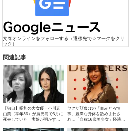
文春オンラインをフォローする
（遷移先で☆マークをクリ
ック）
関連記事
【独自】昭和の大女優・小川真
ヤクザ顔負けの「血みどろ情
由美（享年86）が鹿児島で3月に
事」豊満な身体を舐めまわさ
死去していた 実娘が明かす
れ…「自称16歳美少女」怪演
「毒母」の素顔と空白の晩年
中、かたせ梨乃（69）の美しす
ぎる“熟れ方”