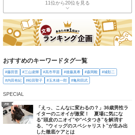
11位から20位を見る
おすすめのキーワードタグ一覧
#藤田晋
#三山凌輝
#高市早苗
#後藤真希
#森岡毅
#城彰二
#内田有紀
#松田聖子
#玉木雄一郎
#亀和田武
SPECIAL
PR
「えっ、こんなに変わるの？」36歳男性ラ
イターのニオイが激変！ 夏場に気にな
る“頭皮のニオイ”や“ベタつき”を解消す
る、“ウィッグのスペシャリスト”が生み出
した徹底ケアとは