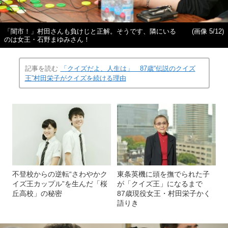
「闇市！」村田さんも負けじと正解。そうです、隣にいる
(画像 5/12)
のは女王・石野まゆみさん！
記事を読む
「クイズだよ、人生は」 87歳“伝説のクイズ
王”村田栄子がクイズを続ける理由
不登校からの逆転“さわやかク
東条英機に頭を撫でられた子
イズ王カップル”を生んだ「桜
が「クイズ王」になるまで
丘高校」の秘密
87歳現役女王・村田栄子かく
語りき