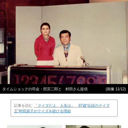
タイムショックの司会・田宮二郎と 村田さん提供
(画像 11/12)
記事を読む
「クイズだよ、人生は」 87歳“伝説のクイズ
王”村田栄子がクイズを続ける理由