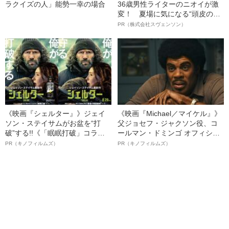
ラクイズの人」能勢一幸の場合
36歳男性ライターのニオイが激
変！ 夏場に気になる“頭皮のニ
オイ”や“ベタつき”を解消す
PR（株式会社スヴェンソン）
る、“ウィッグのスペシャリス
ト”が生み出した徹底ケアとは
《映画『シェルター』》ジェイ
《映画『Michael／マイケル』》
ソン・ステイサムがお盆を“打
父ジョセフ・ジャクソン役、コ
破”する!!《「眠眠打破」コラ
ールマン・ドミンゴ オフィシャ
ボ》
ルインタビュー“観客を魅了した
PR（キノフィルムズ）
PR（キノフィルムズ）
名優、複雑な父親像への想いを
語る”《日本興収70億円突破》