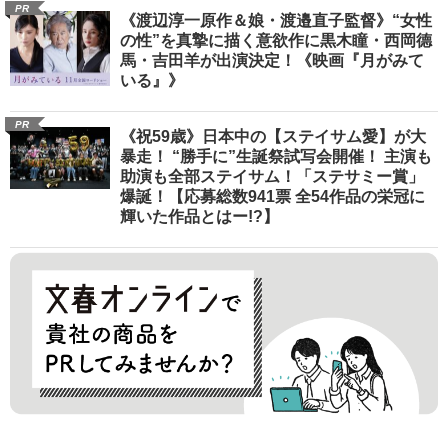
PR
《渡辺淳一原作＆娘・渡邉直子監督》“女性
の性”を真摯に描く意欲作に黒木瞳・西岡德
馬・吉田羊が出演決定！《映画『月がみて
いる』》
PR
《祝59歳》日本中の【ステイサム愛】が大
暴走！ “勝手に”生誕祭試写会開催！ 主演も
助演も全部ステイサム！「ステサミー賞」
爆誕！【応募総数941票 全54作品の栄冠に
輝いた作品とはー!?】