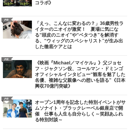
コラボ》
PR
「えっ、こんなに変わるの？」36歳男性ラ
イターのニオイが激変！ 夏場に気にな
る“頭皮のニオイ”や“ベタつき”を解消す
る、“ウィッグのスペシャリスト”が生み出
した徹底ケアとは
PR
《映画『Michael／マイケル』》父ジョセ
フ・ジャクソン役、コールマン・ドミンゴ
オフィシャルインタビュー“観客を魅了した
名優、複雑な父親像への想いを語る”《日本
興収70億円突破》
PR
オープン1周年を記念した特別イベントがサ
ムソナイト・ブラックレーベル銀座店で開
催 仕事も人生も自分らしく～笑顔あふれ
る特別対談～