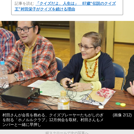
記事を読む
「クイズだよ、人生は」 87歳“伝説のクイズ
王”村田栄子がクイズを続ける理由
村田さんが会長を務める、クイズプレーヤーたちがしのぎ
(画像 2/12)
を削る「ホノルルクラブ」12月例会を取材。村田さんもメ
ンバーと一緒に早押し
縦スクロールで次の写真へ