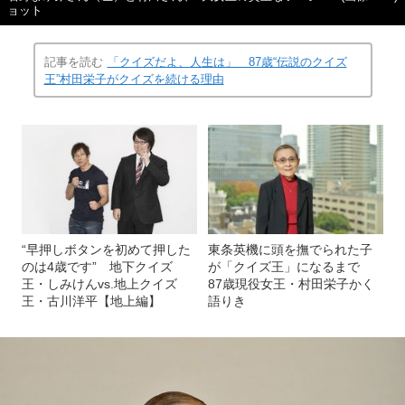
ョット
記事を読む
「クイズだよ、人生は」 87歳“伝説のクイズ
王”村田栄子がクイズを続ける理由
“早押しボタンを初めて押した
東条英機に頭を撫でられた子
のは4歳です” 地下クイズ
が「クイズ王」になるまで
王・しみけんvs.地上クイズ
87歳現役女王・村田栄子かく
王・古川洋平【地上編】
語りき