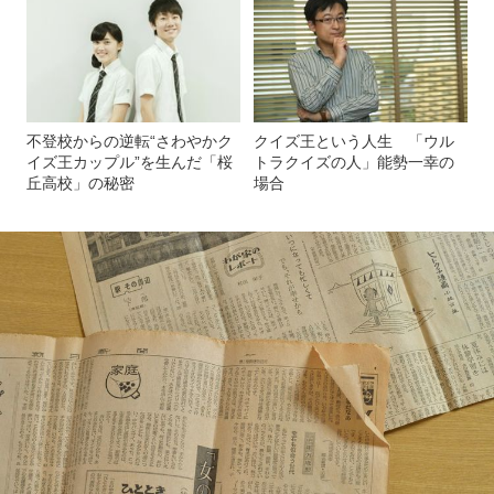
不登校からの逆転“さわやかク
クイズ王という人生 「ウル
イズ王カップル”を生んだ「桜
トラクイズの人」能勢一幸の
丘高校」の秘密
場合