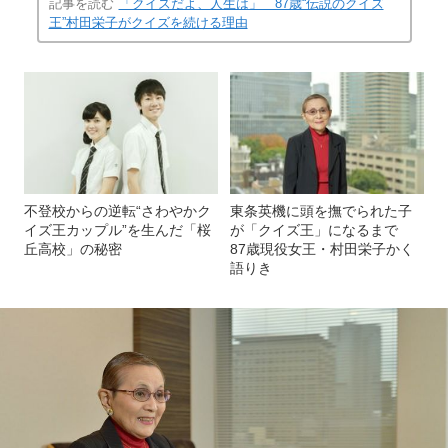
記事を読む
「クイズだよ、人生は」 87歳“伝説のクイズ
王”村田栄子がクイズを続ける理由
不登校からの逆転“さわやかク
東条英機に頭を撫でられた子
イズ王カップル”を生んだ「桜
が「クイズ王」になるまで
丘高校」の秘密
87歳現役女王・村田栄子かく
語りき