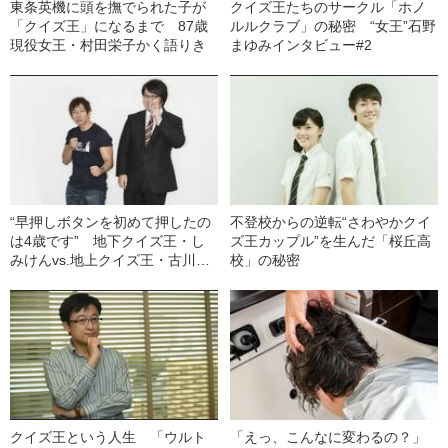
東条英機に頭を撫でられた子が
クイズ王たちのサークル「ホノ
「クイズ王」になるまで 87歳
ルルクラブ」の秘密 “女王”石野
現役女王・村田栄子かく語りき
まゆみインタビュー#2
“早押しボタンを初めて押したの
不登校からの逆転“さわやかクイ
は4歳です” 地下クイズ王・し
ズ王カップル”を生んだ「桜丘高
みけんvs.地上クイズ王・古川洋
校」の秘密
平【地上編】
クイズ王という人生 「ウルト
「えっ、こんなに変わるの？」