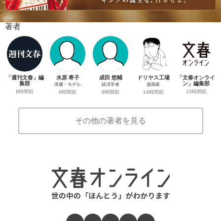
著者
「週刊文春」編
水原 希子
成田 悠輔
ドリヤス工場
「文春オンライ
集部
ン」編集部
俳優・モデル
経済学者
漫画家
8時間前
15時間前
8時間前
8時間前
14時間前
その他の著者を見る