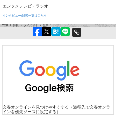
エンタメ
テレビ・ラジオ
インタビュー/対談一覧はこちら
TOP
特集
クイズです
記事
[写真]「クイズだよ、人生は」 87歳“伝説のク
文春オンラインを見つけやすくする
（遷移先で文春オンラ
インを優先ソースに設定する）