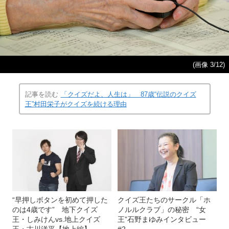
(画像 3/12)
記事を読む
「クイズだよ、人生は」 87歳“伝説のクイズ
王”村田栄子がクイズを続ける理由
“早押しボタンを初めて押した
クイズ王たちのサークル「ホ
のは4歳です” 地下クイズ
ノルルクラブ」の秘密 “女
王・しみけんvs.地上クイズ
王”石野まゆみインタビュー