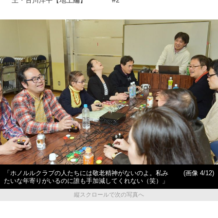
王・古川洋平【地上編】
#2
「ホノルルクラブの人たちには敬老精神がないのよ。私み
(画像 4/12)
たいな年寄りがいるのに誰も手加減してくれない（笑）」
縦スクロールで次の写真へ