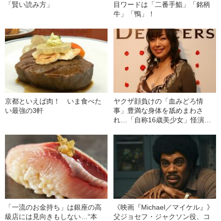
「賢い読み方」
目ワードは「二番手鮨」「銘柄
牛」「鴨」！
京都といえば肉！ いま食べた
ヤクザ顔負けの「血みどろ情
い最強の3軒
事」豊満な身体を舐めまわさ
れ…「自称16歳美少女」怪演
中、かたせ梨乃（69）の美しす
ぎる“熟れ方”
「一流のお金持ち」は銀座の高
《映画『Michael／マイケル』》
級店には見向きもしない…“本
父ジョセフ・ジャクソン役、コ