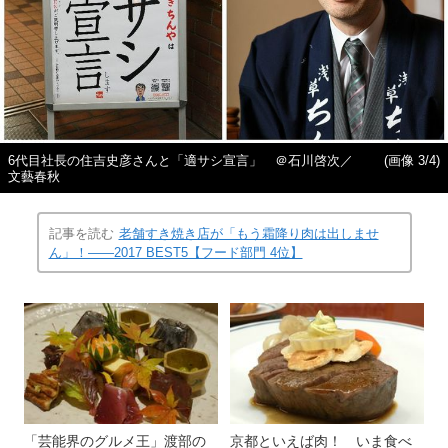
6代目社長の住吉史彦さんと「適サシ宣言」 ＠石川啓次／
(画像 3/4)
文藝春秋
記事を読む
老舗すき焼き店が「もう霜降り肉は出しませ
ん」！――2017 BEST5【フード部門 4位】
「芸能界のグルメ王」渡部の
京都といえば肉！ いま食べ