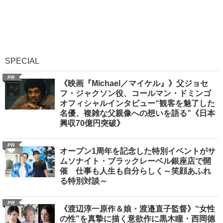
SPECIAL
PR
《映画『Michael／マイケル』》父ジョセ
フ・ジャクソン役、コールマン・ドミンゴ
オフィシャルインタビュー“観客を魅了した
名優、複雑な父親像への想いを語る”《日本
興収70億円突破》
PR
オープン1周年を記念した特別イベントがサ
ムソナイト・ブラックレーベル銀座店で開
催 仕事も人生も自分らしく～笑顔あふれ
る特別対談～
PR
《渡辺淳一原作＆娘・渡邉直子監督》“女性
の性”を真摯に描く意欲作に黒木瞳・西岡德