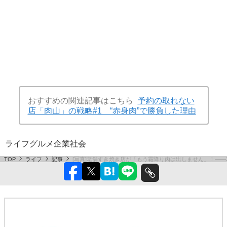
おすすめの関連記事はこちら
予約の取れない
店「肉山」の戦略#1 “赤身肉”で勝負した理由
ライフ
グルメ
企業
社会
TOP
ライフ
記事
[写真]老舗すき焼き店が「もう霜降り肉は出しません」！――201