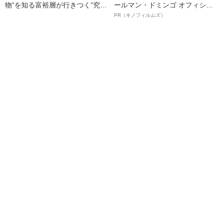
物”を知る富裕層が行きつく“究極
ールマン・ドミンゴ オフィシャ
のスシ”の正体
ルインタビュー“観客を魅了した
PR（キノフィルムズ）
名優、複雑な父親像への想いを
語る”《日本興収70億円突破》