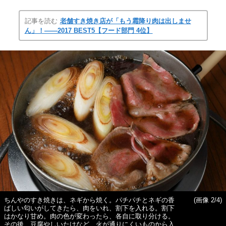
記事を読む
老舗すき焼き店が「もう霜降り肉は出しませ
ん」！――2017 BEST5【フード部門 4位】
ちんやのすき焼きは、ネギから焼く。パチパチとネギの香
(画像 2/4)
ばしい匂いがしてきたら、肉をいれ、割下を入れる。割下
はかなり甘め。肉の色が変わったら、各自に取り分ける。
その後、豆腐やしいたけなど、火が通りにくいものから入