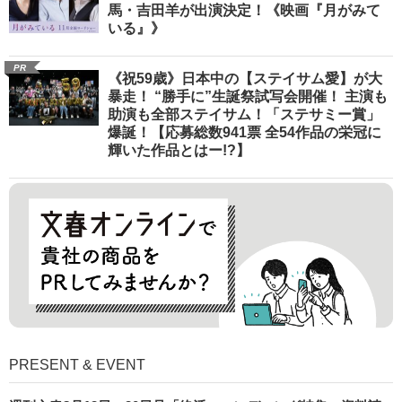
馬・吉田羊が出演決定！《映画『月がみて
いる』》
PR
《祝59歳》日本中の【ステイサム愛】が大
暴走！ “勝手に”生誕祭試写会開催！ 主演も
助演も全部ステイサム！「ステサミー賞」
爆誕！【応募総数941票 全54作品の栄冠に
輝いた作品とはー!?】
PRESENT & EVENT