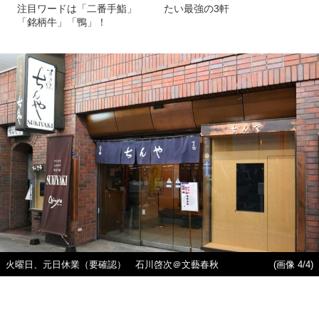
注目ワードは「二番手鮨」
たい最強の3軒
「銘柄牛」「鴨」！
火曜日、元日休業（要確認） 石川啓次＠文藝春秋
(画像 4/4)