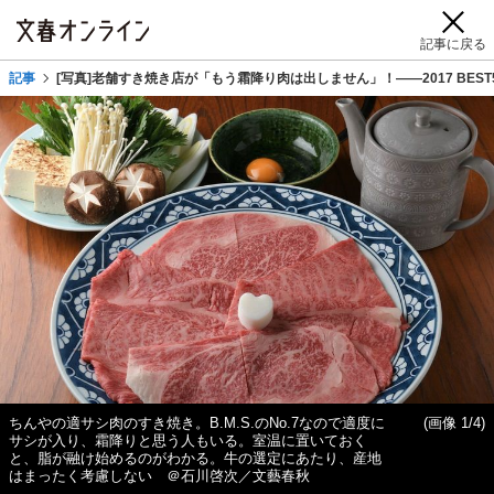
記事に戻る
記事
[写真]老舗すき焼き店が「もう霜降り肉は出しません」！――2017 BEST
ちんやの適サシ肉のすき焼き。B.M.S.のNo.7なので適度に
(画像 1/4)
サシが入り、霜降りと思う人もいる。室温に置いておく
と、脂が融け始めるのがわかる。牛の選定にあたり、産地
はまったく考慮しない ＠石川啓次／文藝春秋