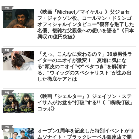
PR
《映画『Michael／マイケル』》父ジョセ
フ・ジャクソン役、コールマン・ドミンゴ
オフィシャルインタビュー“観客を魅了した
名優、複雑な父親像への想いを語る”《日本
興収70億円突破》
PR
「えっ、こんなに変わるの？」36歳男性ラ
イターのニオイが激変！ 夏場に気にな
る“頭皮のニオイ”や“ベタつき”を解消す
る、“ウィッグのスペシャリスト”が生み出
した徹底ケアとは
PR
《映画『シェルター』》ジェイソン・ステ
イサムがお盆を“打破”する!!《「眠眠打破」
コラボ》
PR
オープン1周年を記念した特別イベントがサ
ムソナイト・ブラックレーベル銀座店で開