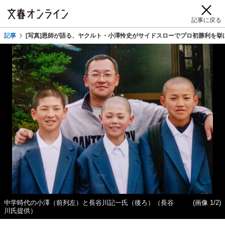
記事に戻る
記事
[写真]恩師が語る、ヤクルト・小澤怜史がサイドスローでプロ初勝利を挙
中学時代の小澤（前列左）と長谷川記一氏（後ろ）（長谷
(画像 1/2)
川氏提供）