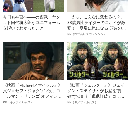
今日も神宮へ――元西武・ヤク
「えっ、こんなに変わるの？」
ルト田代将太郎がユニフォーム
36歳男性ライターのニオイが激
を脱いでわかったこと
変！ 夏場に気になる“頭皮のニ
オイ”や“ベタつき”を解消す
PR（株式会社スヴェンソン）
る、“ウィッグのスペシャリス
ト”が生み出した徹底ケアとは
《映画『Michael／マイケル』》
《映画『シェルター』》ジェイ
父ジョセフ・ジャクソン役、コ
ソン・ステイサムがお盆を“打
ールマン・ドミンゴ オフィシャ
破”する!!《「眠眠打破」コラ
ルインタビュー“観客を魅了した
ボ》
PR（キノフィルムズ）
PR（キノフィルムズ）
名優、複雑な父親像への想いを
語る”《日本興収70億円突破》