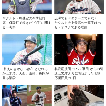
ヤクルト・嶋基宏の今季初打
広澤でもペタジーニでもなく…
席、併殺打で起きた“拍手”に関す
ヤクルト史上最高の一塁手はホ
る一考察
セ・オスナである理由
“替えのきかない存在”となれる
私設応援団“ツバメ軍団”からの引
か…木澤、大西、山崎、長岡が
退…31年ぶりに“観戦”した名物
登る階段
応援団員の1日