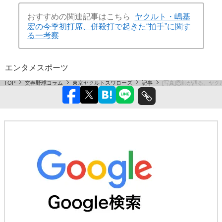
おすすめの関連記事はこちら
ヤクルト・嶋基
宏の今季初打席、併殺打で起きた“拍手”に関す
る一考察
エンタメ
スポーツ
TOP
文春野球コラム
東京ヤクルトスワローズ
記事
[写真]恩師が語る、ヤ