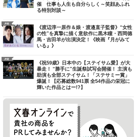
催 仕事も人生も自分らしく～笑顔あふれ
る特別対談～
PR
《渡辺淳一原作＆娘・渡邉直子監督》“女性
の性”を真摯に描く意欲作に黒木瞳・西岡德
馬・吉田羊が出演決定！《映画『月がみて
いる』》
PR
《祝59歳》日本中の【ステイサム愛】が大
暴走！ “勝手に”生誕祭試写会開催！ 主演も
助演も全部ステイサム！「ステサミー賞」
爆誕！【応募総数941票 全54作品の栄冠に
輝いた作品とはー!?】