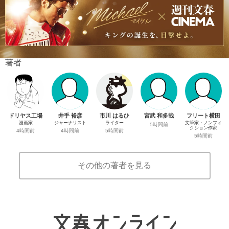
著者
ドリヤス工場
井手 裕彦
市川 はるひ
宮武 和多哉
フリート横田
漫画家
ジャーナリスト
ライター
文筆家・ノンフィ
5時間前
クション作家
4時間前
4時間前
5時間前
5時間前
その他の著者を見る