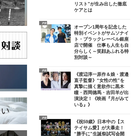
リスト”が生み出した徹底
ケアとは
PR
オープン1周年を記念した
特別イベントがサムソナイ
ト・ブラックレーベル銀座
店で開催 仕事も人生も自
分らしく～笑顔あふれる特
別対談～
PR
《渡辺淳一原作＆娘・渡邉
直子監督》“女性の性”を
真摯に描く意欲作に黒木
瞳・西岡德馬・吉田羊が出
演決定！《映画『月がみて
いる』》
PR
《祝59歳》日本中の【ス
テイサム愛】が大暴走！
“勝手に”生誕祭試写会開