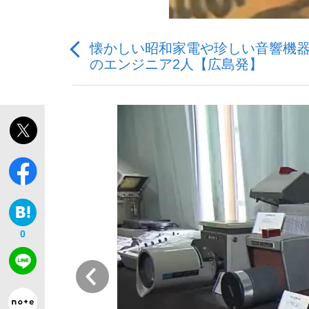
懐かしい昭和家電や珍しい音響機
のエンジニア2人【広島発】
「敗因分析は一切聞かれなかった」侍ジャパン選
キングの誕生を、目撃せよ。
the Style
0
前
「目標達成できなかったからと言って…」サッ