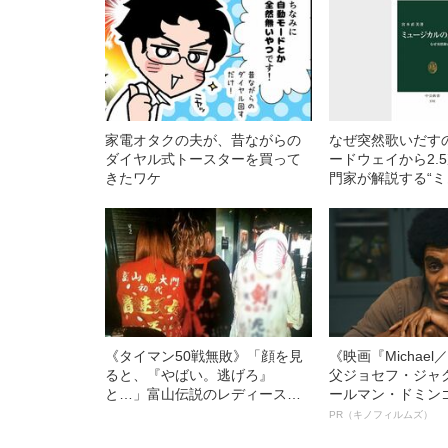
家電オタクの夫が、昔ながらの
なぜ突然歌いだす
ダイヤル式トースターを買って
ードウェイから2.
きたワケ
門家が解説する“
味わい方”
《タイマン50戦無敗》「顔を見
《映画『Michae
ると、『やばい。逃げろ』
父ジョセフ・ジャ
と…」富山伝説のレディース初
ールマン・ドミン
代総長（36）が語る、ギャルサ
ルインタビュー“
PR（キノフィルムズ）
ー制圧と朝までのバイク暴走
名優、複雑な父親