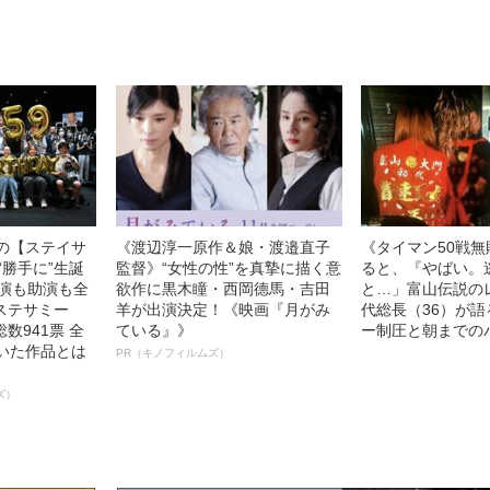
0億円突破》
ト”が生み出した徹底ケアとは
中の【ステイサ
《渡辺淳一原作＆娘・渡邉直子
《タイマン50戦
“勝手に”生誕
監督》“女性の性”を真摯に描く意
ると、『やばい。
主演も助演も全
欲作に黒木瞳・西岡德馬・吉田
と…」富山伝説の
ステサミー
羊が出演決定！《映画『月がみ
代総長（36）が
数941票 全
ている』》
ー制圧と朝までの
輝いた作品とは
PR（キノフィルムズ）
ズ）