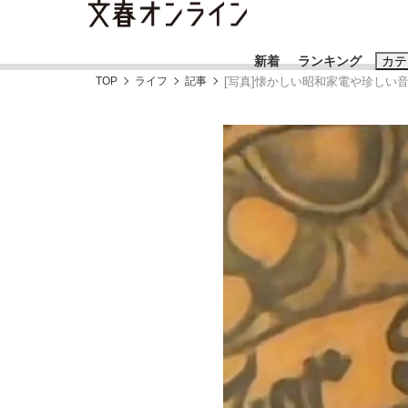
新着
ランキング
カテ
TOP
ライフ
記事
[写真]懐かしい昭和家電や珍しい
スクープ
ニュー
おすすめのキ
#藤田晋
#三
#玉木雄一郎
「90%は失敗する。でも…」本田圭佑が初め
終戦から81年