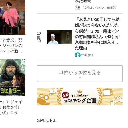
れた過去
「文春オンライン」編集部
「お見合い50回しても結
婚が決まらないんだった
ら僕が…」元・商社マン
10
の村田知晴さん（43）が
位
トと音楽」配
10
京都の名料亭に婿入りし
・ジャパンの
た理由
メントの新た
中岡 愛子
11位から20位を見る
ー』》ジェイ
がお盆を“打
眠打破」コラ
SPECIAL