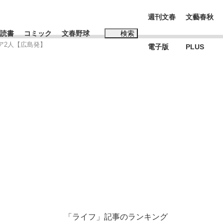
週刊文春
文藝春秋
読書
コミック
文春野球
検索
ア2人【広島発】
電子版
PLUS
インタビュー
読書
#松田聖子
む将棋
BC日本代表“敗戦”の真実 選手が明かす...
「ライフ」記事のランキング