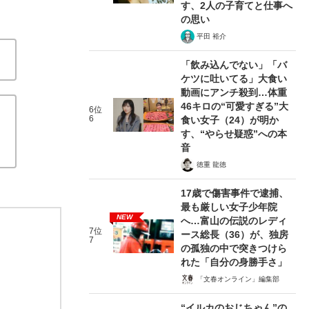
す、2人の子育てと仕事へ
の思い
平田 裕介
「飲み込んでない」「バ
ケツに吐いてる」大食い
動画にアンチ殺到…体重
46キロの“可愛すぎる”大
6位
6
食い女子（24）が明か
す、“やらせ疑惑”への本
音
徳重 龍徳
17歳で傷害事件で逮捕、
最も厳しい女子少年院
NEW
へ…富山の伝説のレディ
7位
ース総長（36）が、独房
7
の孤独の中で突きつけら
れた「自分の身勝手さ」
「文春オンライン」編集部
“イルカのおじちゃん”の