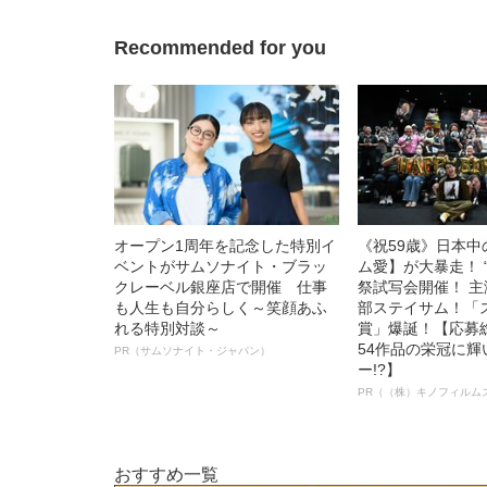
語る”《日本興収7
Recommended for you
オープン1周年を記念した特別イ
《祝59歳》日本
ベントがサムソナイト・ブラッ
ム愛】が大暴走！ 
クレーベル銀座店で開催 仕事
祭試写会開催！ 
も人生も自分らしく～笑顔あふ
部ステイサム！「
れる特別対談～
賞」爆誕！【応募総
54作品の栄冠に
PR（サムソナイト・ジャパン）
ー!?】
PR（（株）キノフィルム
おすすめ一覧