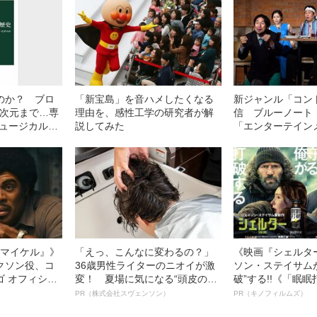
のか？ ブロ
「新宝島」を音ハメしたくなる
新ジャンル「コン
5次元まで…専
理由を、感性工学の研究者が解
信 ブルーノート
ミュージカルの
説してみた
「エンターテイン
な在り方」とは
l／マイケル』》
「えっ、こんなに変わるの？」
《映画『シェルタ
クソン役、コ
36歳男性ライターのニオイが激
ソン・ステイサム
ゴ オフィシャ
変！ 夏場に気になる“頭皮のニ
破”する!!《「眠
観客を魅了した
オイ”や“ベタつき”を解消す
ボ》
PR（株式会社スヴェンソン）
PR（キノフィルムズ）
像への想いを
る、“ウィッグのスペシャリス