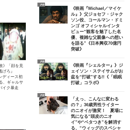
PR
《映画『Michael／マイケ
ル』》父ジョセフ・ジャク
ソン役、コールマン・ドミ
ンゴ オフィシャルインタ
ビュー“観客を魅了した名
優、複雑な父親像への想い
を語る”《日本興収70億円
突破》
PR
《映画『シェルター』》ジ
無敗》「顔を見
ェイソン・ステイサムがお
逃げろ』
レディース初
盆を“打破”する!!《「眠眠
語る、ギャルサ
打破」コラボ》
バイク暴走
PR
「えっ、こんなに変わる
の？」36歳男性ライター
のニオイが激変！ 夏場に
気になる“頭皮のニオ
イ”や“ベタつき”を解消す
る、“ウィッグのスペシャ