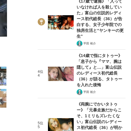
《17歳で逮捕》「入って
いなければ人を殺してい
た」富山の伝説的レディ
ース初代総長（36）が告
白する、女子少年院での
独房生活と“ヤンキーの更
生”
4/21
平田 裕介
《14歳で指にタトゥー》
「息子から『ママ、腕は
隠して』と…」富山伝説
4位
のレディース初代総長
4
（36）が語る、タトゥー
を入れた後悔
平田 裕介
《両腕にでかいタトゥ
ー》「元暴走族だからこ
そ、1ミリもズレたくな
い」富山伝説のレディー
5位
5
ス初代総長（36）が明か