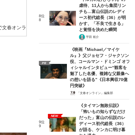
虐待、11人から集団リン
チも…富山伝説のレディ
8位
ース初代総長（36）が明
8
かす、「不良で生きる」
で文春オンラ
と覚悟を決めた瞬間
平田 裕介
《映画『Michael／マイケ
ル』》父ジョセフ・ジャクソン
役、コールマン・ドミンゴ オフ
PR
ィシャルインタビュー“観客を
魅了した名優、複雑な父親像へ
の想いを語る”《日本興収70億
円突破》
「文春オンライン」編集部
《タイマン無敗伝説》
「怖いもの知らずなだけ
NEW
だった」富山の伝説のレ
9位
ディース初代総長（36）
9
が語る、ケンカに明け暮