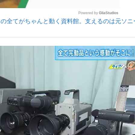
Powered by 
GliaStudios
器の全てがちゃんと動く資料館。支えるのは元ソニ
いまさら聞け
Mute
手が証言した“NPB聞...
「クマが悪者扱いされているの
もっと見る
カー日本代表・森保一監督...