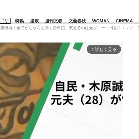
ゴリ
特集
連載
週刊文春
文藝春秋
WOMAN
CINEMA
音響機器の全てがちゃんと動く資料館。支えるのは元ソニー・日立のエンジニ
キーワード入力
ス
エンタメ
ライフ
ビジネス
詳しく見る
arrow_forward_ios
ーワードタグ一覧
山凌輝
#高市早苗
#後藤真希
#森岡毅
#城彰二
#内田有紀
観る将棋、読
#亀和田武
て明かした日本代表監督に...
「最悪の空気のまま解散」W