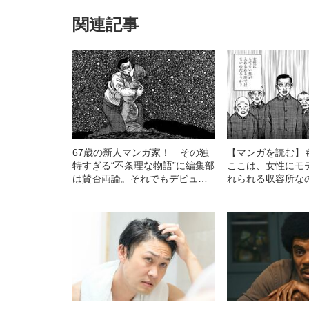
関連記事
67歳の新人マンガ家！ その独
【マンガを読む】
特すぎる“不条理な物語”に編集部
ここは、女性にモ
は賛否両論。それでもデビュー
れられる収容所な
が決まった理由とは