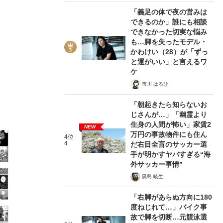
「義足の体で夜の営みは
できるのか」誰にも相談
できなかった切実な悩み
も…脚を失ったモデル・
かわけい（28）が「ずっ
24/36
と運がいい」と言えるワ
ケ
市川 はるひ
「朝起きたら知らないお
じさんが…」「幽霊より
生身の人間が怖い」家賃2
NEW
万円の事故物件にも住ん
4位
4
だ右目全盲のサッカー選
手が明かすヤバすぎる“海
外サッカー事情”
黒島 暁生
「右脚があらぬ方向に180
度ねじれて…」バイク事
故で脚を切断…元競泳選