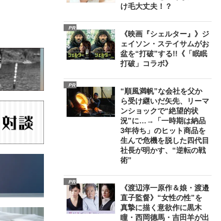
け毛大丈夫！？
PR
《映画『シェルター』》ジ
ェイソン・ステイサムがお
盆を“打破”する!!《「眠眠
打破」コラボ》
PR
“順風満帆”な会社を父か
ら受け継いだ矢先、リーマ
ンショックで“絶望的状
況”に…→「一時期は納品
3年待ち」のヒット商品を
生んで危機を脱した四代目
社長が明かす、“逆転の戦
術”
PR
《渡辺淳一原作＆娘・渡邉
直子監督》“女性の性”を
真摯に描く意欲作に黒木
瞳・西岡德馬・吉田羊が出