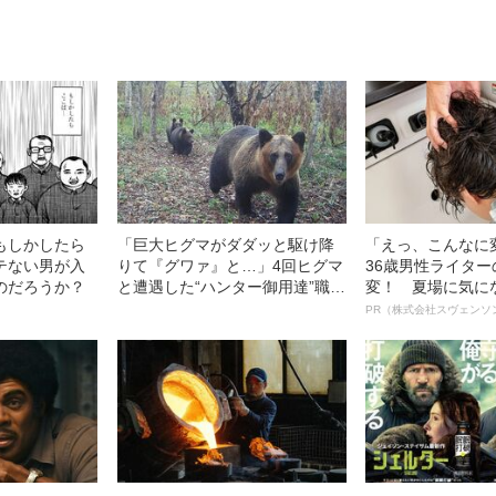
もしかしたら
「巨大ヒグマがダダッと駆け降
「えっ、こんなに
テない男が入
りて『グワァ』と…」4回ヒグマ
36歳男性ライタ
のだろうか？
と遭遇した“ハンター御用達”職人
変！ 夏場に気に
が最も危険を感じた瞬間
オイ”や“ベタつき
PR（株式会社スヴェンソ
る、“ウィッグの
ト”が生み出した