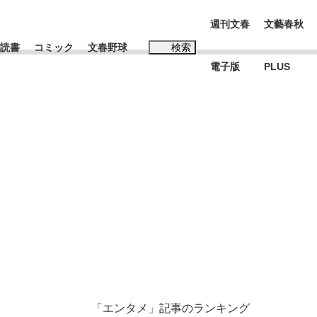
週刊文春
文藝春秋
読書
コミック
文春野球
検索
電子版
PLUS
インタビュー
読書
#松田聖子
…五摂家筆頭・近衛家の血を引く元首相・...
K-POPアイドルたち
「エンタメ」記事のランキング