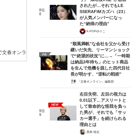
されたが…それでもLE
8位
SSERAFIMカズハ（23）
8
が人気メンバーになっ
た“納得の理由”
K-POPゆりこ
“順風満帆”な会社を父から受け
継いだ矢先、リーマンショック
で文春オンラ
PR
で“絶望的状況”に…→「一時期
は納品3年待ち」のヒット商品
を生んで危機を脱した四代目社
長が明かす、“逆転の戦術”
「文春オンライン」編集部
右目失明、左目の視力は
0.01以下…アスリートと
NEW
して致命的な怪我を負っ
9位
た男が、それでも「サッ
9
カー選手」を続けられる
理由とは
黒島 暁生