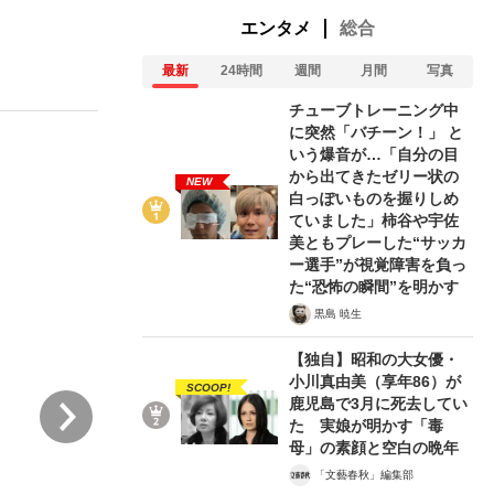
エンタメ
総合
最新
24時間
週間
月間
写真
む将棋
チューブトレーニング中
に突然「バチーン！」 と
いう爆音が…「自分の目
から出てきたゼリー状の
NEW
多くてもいい」時価総額が一時トヨタ超え...
白っぽいものを握りしめ
ていました」柿谷や宇佐
美ともプレーした“サッカ
ー選手”が視覚障害を負っ
た“恐怖の瞬間”を明かす
黒島 暁生
【独自】昭和の大女優・
小川真由美（享年86）が
SCOOP!
次
鹿児島で3月に死去してい
た 実娘が明かす「毒
母」の素顔と空白の晩年
「文藝春秋」編集部