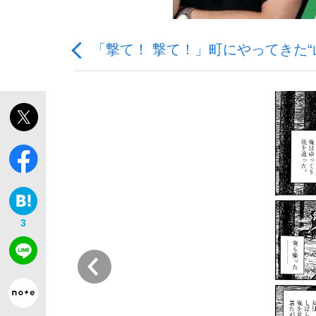
「撃て！ 撃て！」町にやってきた
「善か悪かはどちらでもいい」リアル『九条の
私のあのとき、私のいま
3
前
キングの誕生を、目撃せよ。