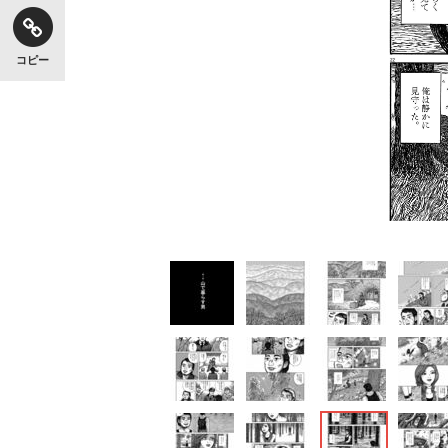
コピー
【独自】昭和の大女優・小川真由美（享年86）