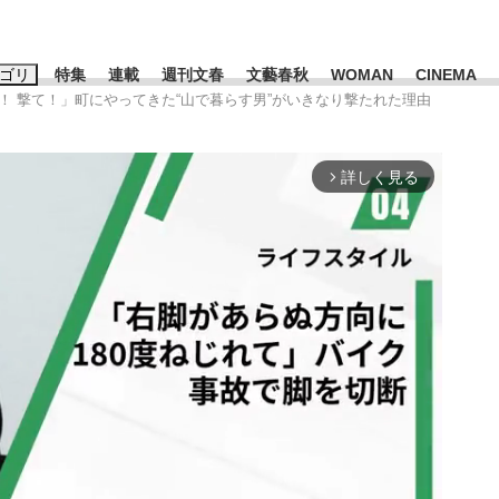
ゴリ
特集
連載
週刊文春
文藝春秋
WOMAN
CINEMA
て！ 撃て！」町にやってきた“山で暮らす男”がいきなり撃たれた理由
キーワード入力
ス
エンタメ
ライフ
ビジネス
詳しく見る
arrow_forward_ios
ーワードタグ一覧
藤田晋
#三山凌輝
#後藤真希
#森岡毅
#城彰二
#内田有紀
#亀和田武
」は消費税不正還付の道...
皇室典範改正は「だまし討ち」
日本生まれの