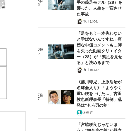
5位
手の義足モデル（28）を
5
襲った、人生を一変させ
た事故
市川 はるひ
「足をもう一本失わない
と学ばないんですね」痛
烈な中傷コメントも…脚
6位
を失った動画クリエイタ
6
ー（28）が「義足を見せ
る」と決めるまで
市川 はるひ
《藤川球児、上原浩治が
名球会入り》「ようやく
重い腰を上げた…」古田
7位
7
敦也新理事長「特例」乱
発は“もろ刃の剣”
木嶋 昇
「宮脇咲良じゃないほ
う」“知名度の差”が懸念