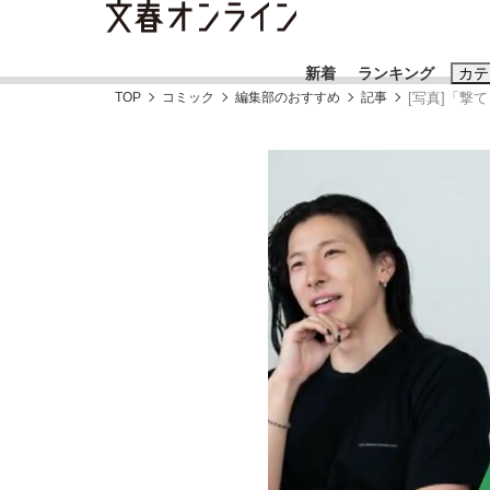
新着
ランキング
カテ
TOP
コミック
編集部のおすすめ
記事
[写真]「撃
スクープ
ニュー
おすすめのキ
#高市早苗
#
#玉木雄一郎
大阪税関が見つけた中国向け「ニセiPhone
終戦から81年