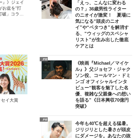
ー』》ジェイ
「えっ、こんなに変わる
がお盆を“打
の？」36歳男性ライター
眠打破」コラ
のニオイが激変！ 夏場に
気になる“頭皮のニオ
イ”や“ベタつき”を解消す
る、“ウィッグのスペシャ
リスト”が生み出した徹底
ケアとは
PR
《映画『Michael／マイケ
ル』》父ジョセフ・ジャク
ソン役、コールマン・ドミ
ンゴ オフィシャルインタ
ビュー“観客を魅了した名
優、複雑な父親像への想い
を語る”《日本興収70億円
ッセイ大賞
突破》
PR
今年も40℃を超える猛暑。
ジリジリとした暑さが頭皮
にダメージを。あなたの抜