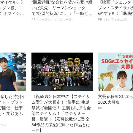
l／マイケル』》
“順風満帆”な会社を父から受け継
《映画『シェルタ
クソン役、コ
いだ矢先、リーマンショック
ソン・ステイサム
ゴ オフィシャ
で“絶望的状況”に…→「一時期は
破”する!!《「眠
観客を魅了した
納品3年待ち」のヒット商品を生
ボ》
PR（オープンハウスグループ）
PR（キノフィルムズ）
像への想いを
んで危機を脱した四代目社長が
0億円突破》
明かす、“逆転の戦術”
記念した特別イ
《祝59歳》日本中の【ステイサ
文藝春秋SDGsエ
イト・ブラッ
ム愛】が大暴走！ “勝手に”生誕
2026大募集
で開催 仕事
祭試写会開催！ 主演も助演も全
PR
く～笑顔あふ
部ステイサム！「ステサミー
賞」爆誕！【応募総数941票 全
54作品の栄冠に輝いた作品とは
パン）
ー!?】