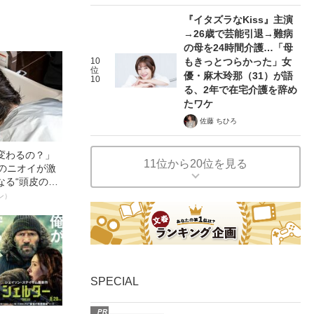
『イタズラなKiss』主演
→26歳で芸能引退→難病
の母を24時間介護…「母
10
もきっとつらかった」女
位
優・麻木玲那（31）が語
10
る、2年で在宅介護を辞め
たワケ
佐藤 ちひろ
変わるの？」
11位から20位を見る
ーのニオイが激
なる“頭皮のニ
”を解消す
ン）
スペシャリス
徹底ケアとは
SPECIAL
PR