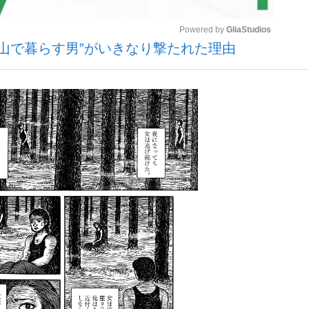
Powered by 
GliaStudios
“山で暮らす男”がいきなり撃たれた理由
観る将棋、読
Mute
大罪』弁護士が明かすトク...
「キオクシアの投資の桁は一つ