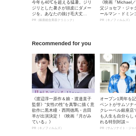
今年も40℃を超える猛暑。ジリ
《映画『Michae
ジリとした暑さが頭皮にダメー
父ジョセフ・ジャ
ジを。あなたの抜け毛大丈
ールマン・ドミン
夫！？
ルインタビュー“
PR（銀座総合美容クリニック）
PR（キノフィルムズ）
名優、複雑な父親
語る”《日本興収7
Recommended for you
《渡辺淳一原作＆娘・渡邉直子
オープン1周年を
監督》“女性の性”を真摯に描く意
ベントがサムソナ
欲作に黒木瞳・西岡德馬・吉田
クレーベル銀座店
羊が出演決定！《映画『月がみ
も人生も自分らし
ている』》
れる特別対談～
PR（キノフィルムズ）
PR（サムソナイト・ジャ