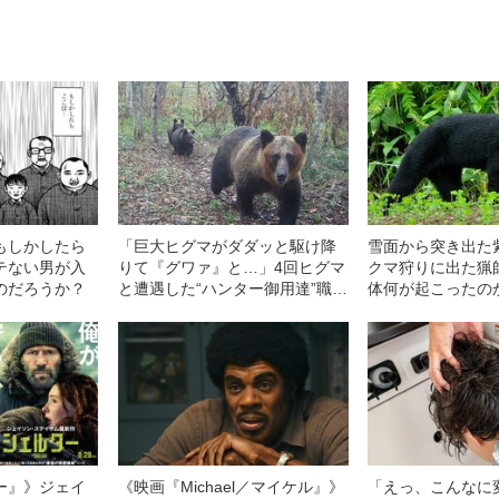
もしかしたら
「巨大ヒグマがダダッと駆け降
雪面から突き出た
テない男が入
りて『グワァ』と…」4回ヒグマ
クマ狩りに出た猟
のだろうか？
と遭遇した“ハンター御用達”職人
体何が起こったの
が最も危険を感じた瞬間
ー』》ジェイ
《映画『Michael／マイケル』》
「えっ、こんなに