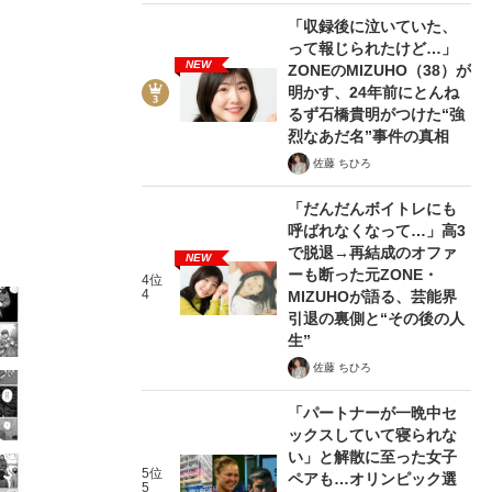
「収録後に泣いていた、
って報じられたけど…」
NEW
ZONEのMIZUHO（38）が
明かす、24年前にとんね
るず石橋貴明がつけた“強
7/36
烈なあだ名”事件の真相
佐藤 ちひろ
「だんだんボイトレにも
呼ばれなくなって…」高3
で脱退→再結成のオファ
NEW
ーも断った元ZONE・
4位
4
MIZUHOが語る、芸能界
引退の裏側と“その後の人
生”
佐藤 ちひろ
「パートナーが一晩中セ
ックスしていて寝られな
い」と解散に至った女子
5位
ペアも…オリンピック選
5