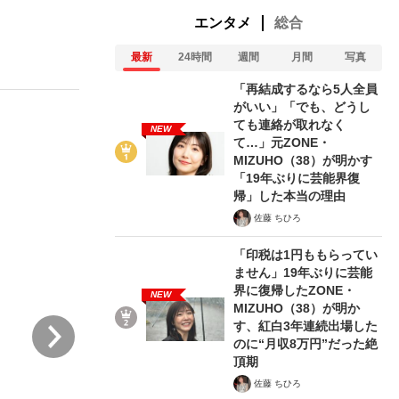
エンタメ
総合
最新
24時間
週間
月間
写真
「再結成するなら5人全員
がいい」「でも、どうし
ても連絡が取れなく
NEW
て…」元ZONE・
が悲しい」『北の国から』倉本聰氏（91...
を、目撃せよ。
MIZUHO（38）が明かす
「19年ぶりに芸能界復
帰」した本当の理由
佐藤 ちひろ
「印税は1円ももらってい
ません」19年ぶりに芸能
界に復帰したZONE・
NEW
MIZUHO（38）が明か
次
す、紅白3年連続出場した
のに“月収8万円”だった絶
頂期
佐藤 ちひろ