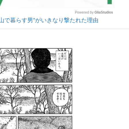
Powered by 
GliaStudios
“山で暮らす男”がいきなり撃たれた理由
Mute
手が証言した“NPB聞...
「クマが悪者扱いされているの
キングの誕生
もっと見る
カー日本代表・森保一監督...