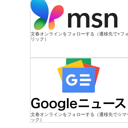
文春オンラインをフォローする
（遷移先で+フ
リック）
文春オンラインをフォローする
（遷移先で☆マ
ック）