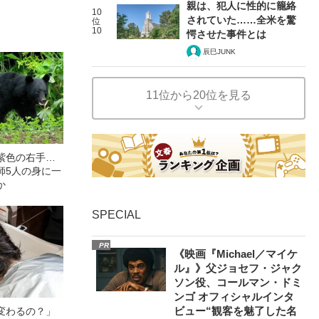
親は、犯人に性的に籠絡
10
されていた……全米を驚
位
10
愕させた事件とは
辰巳JUNK
11位から20位を見る
紫色の右手…
師5人の身に一
か
SPECIAL
PR
《映画『Michael／マイケ
ル』》父ジョセフ・ジャク
ソン役、コールマン・ドミ
ンゴ オフィシャルインタ
ビュー“観客を魅了した名
変わるの？」