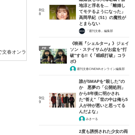
地涼と浮名を…「離婚し
8位
てモテるようになった」
8
高岡早紀（51）の魔性が
とまらない
「週刊文春」編集部
《映画『シェルター』》ジェイ
PR
ソン・ステイサムがお盆を“打
で文春オンラ
破”する!!《「眠眠打破」コラ
ボ》
週刊文春CINEMAオンライン編集部
誰がSMAPを“殺した”の
か 悪夢の「公開処刑」
から8年後に明かされ
9位
た“答え”「世の中は俺ら5
9
人が仲が悪いと思ってる
んだよな」
みきーる
2度も誘拐された少女の両