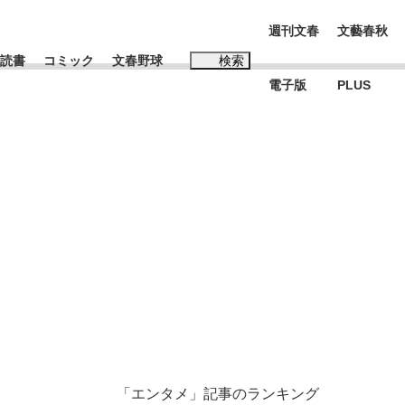
週刊文春
文藝春秋
読書
コミック
文春野球
検索
電子版
PLUS
インタビュー
読書
#松田聖子
BC日本代表“敗戦”の真実 選手が明かす...
、私のいま
「エンタメ」記事のランキング