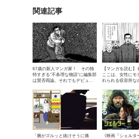
関連記事
67歳の新人マンガ家！ その独
【マンガを読む】
特すぎる“不条理な物語”に編集部
ここは、女性にモ
は賛否両論。それでもデビュー
れられる収容所な
が決まった理由とは
「腕がズルッと抜けそうに痛
《映画『シェルタ