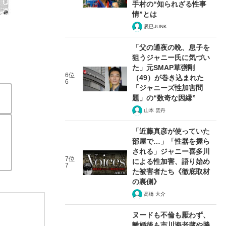
手村の“知られざる性事
情”とは
辰巳JUNK
「父の通夜の晩、息子を
狙うジャニー氏に気づい
た」元SMAP草彅剛
6位
（49）が巻き込まれた
6
「ジャニーズ性加害問
題」の“数奇な因縁”
山本 雲丹
「近藤真彦が使っていた
部屋で…」「性器を握ら
される」ジャニー喜多川
7位
による性加害、語り始め
7
た被害者たち《徹底取材
の裏側》
髙橋 大介
ヌードも不倫も厭わず、
離婚後も市川海老蔵や勝