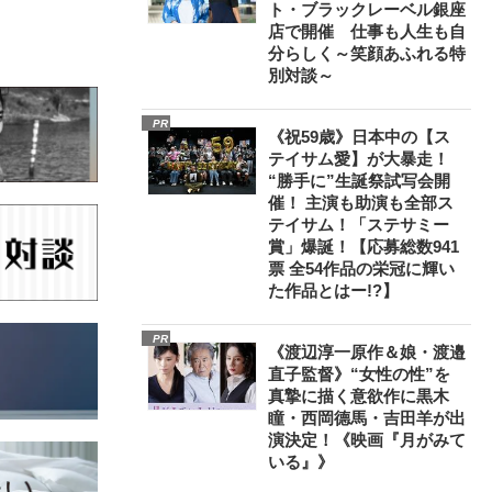
ト・ブラックレーベル銀座
店で開催 仕事も人生も自
分らしく～笑顔あふれる特
別対談～
PR
《祝59歳》日本中の【ス
テイサム愛】が大暴走！
“勝手に”生誕祭試写会開
催！ 主演も助演も全部ス
テイサム！「ステサミー
賞」爆誕！【応募総数941
票 全54作品の栄冠に輝い
た作品とはー!?】
PR
《渡辺淳一原作＆娘・渡邉
直子監督》“女性の性”を
真摯に描く意欲作に黒木
瞳・西岡德馬・吉田羊が出
演決定！《映画『月がみて
いる』》