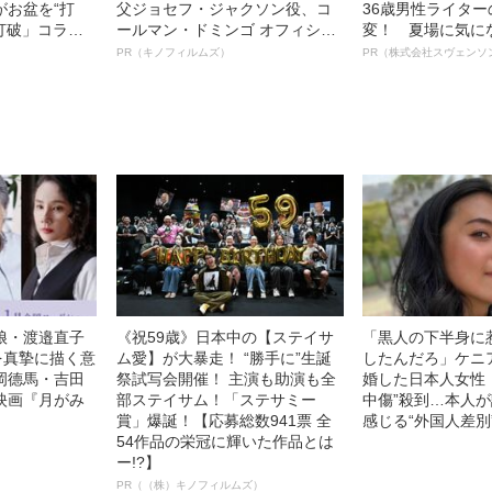
がお盆を“打
父ジョセフ・ジャクソン役、コ
36歳男性ライタ
眠打破」コラ
ールマン・ドミンゴ オフィシャ
変！ 夏場に気に
ルインタビュー“観客を魅了した
オイ”や“ベタつき
PR（キノフィルムズ）
PR（株式会社スヴェンソ
名優、複雑な父親像への想いを
る、“ウィッグの
語る”《日本興収70億円突破》
ト”が生み出した
娘・渡邉直子
《祝59歳》日本中の【ステイサ
「黒人の下半身に
を真摯に描く意
ム愛】が大暴走！ “勝手に”生誕
したんだろ」ケニ
岡德馬・吉田
祭試写会開催！ 主演も助演も全
婚した日本人女性（
映画『月がみ
部ステイサム！「ステサミー
中傷”殺到…本人
賞」爆誕！【応募総数941票 全
感じる“外国人差別
54作品の栄冠に輝いた作品とは
ー!?】
PR（（株）キノフィルムズ）