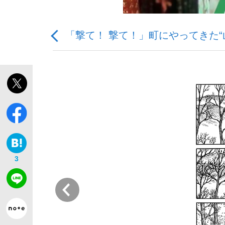
「撃て！ 撃て！」町にやってきた
観る将棋、読む将棋
「敗因分析は一切聞かれなかった」侍ジャパン選
3
いまさら聞けない資産運用のすべて
前
「目標達成できなかったからと言って…」サッ