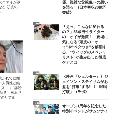
ーのニオイが激
優、複雑な父親像への想い
なる“頭皮のニ
を語る”《日本興収70億円
”を解消す
突破》
ン）
スペシャリス
徹底ケアとは
PR
「えっ、こんなに変わる
の？」36歳男性ライター
のニオイが激変！ 夏場に
気になる“頭皮のニオ
イ”や“ベタつき”を解消す
る、“ウィッグのスペシャ
リスト”が生み出した徹底
ケアとは
PR
《映画『シェルター』》ジ
惹かれて結婚
ェイソン・ステイサムがお
ア人男性と結
盆を“打破”する!!《「眠眠
31）に“誹謗
打破」コラボ》
が語る、日本で
”のリアル
PR
オープン1周年を記念した
特別イベントがサムソナイ