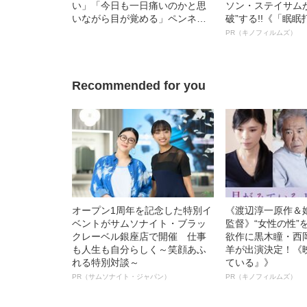
い」「今日も一日痛いのかと思
ソン・ステイサム
いながら目が覚める」ペンネー
破”する!!《「眠
ムも作風も変えて“再出発”した漫
ボ》
PR（キノフィルムズ）
画家が、指定難病と分かるまで
の5年間
Recommended for you
オープン1周年を記念した特別イ
《渡辺淳一原作＆
ベントがサムソナイト・ブラッ
監督》“女性の性”
クレーベル銀座店で開催 仕事
欲作に黒木瞳・西
も人生も自分らしく～笑顔あふ
羊が出演決定！《
れる特別対談～
ている』》
PR（サムソナイト・ジャパン）
PR（キノフィルムズ）