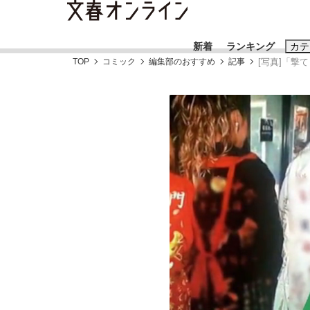
新着
ランキング
カテ
TOP
コミック
編集部のおすすめ
記事
[写真]「撃
スクープ
ニュー
おすすめのキ
#藤田晋
#三
#玉木雄一郎
「90%は失敗する。でも…」本田圭佑が初め
終戦から81年