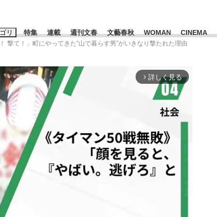
ゴリ
特集
連載
週刊文春
文藝春秋
WOMAN
CINEMA
て！ 撃て！」町にやってきた“山で暮らす男”がいきなり撃たれた理由
キーワード入力
ス
エンタメ
ライフ
ビジネス
詳しく見る
arrow_forward_ios
ーワードタグ一覧
山凌輝
#高市早苗
#後藤真希
#森岡毅
#城彰二
#内田有紀
#亀和田武
て明かした日本代表監督に...
「最悪の空気のまま解散」W
私のあのとき