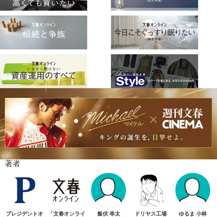
著者
プレジデントオ
「文春オンライ
飯伏 幸太
ドリヤス工場
ゆるま 小林