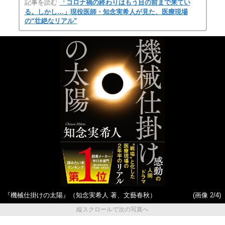
記事を読む
「コロナ禍の終わりはもう目の前まで来てい
る。しかし…」現役医師・知念実希人が見た、医療現場
の“壮絶なリアル”
『機械仕掛けの太陽』（知念実希人 著、文藝春秋）
(画像 2/4)
縦スクロールで次の写真へ