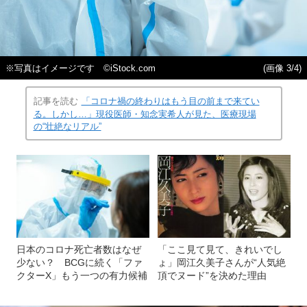
※写真はイメージです ©iStock.com
(画像 3/4)
記事を読む
「コロナ禍の終わりはもう目の前まで来てい
る。しかし…」現役医師・知念実希人が見た、医療現場
の“壮絶なリアル”
日本のコロナ死亡者数はなぜ
「ここ見て見て、きれいでし
少ない？ BCGに続く「ファ
ょ」岡江久美子さんが“人気絶
クターX」もう一つの有力候補
頂でヌード”を決めた理由