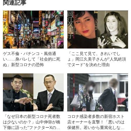
関連記事
ゲス不倫・パチンコ・風俗通
「ここ見て見て、きれいでし
い……身バレして「社会的に死
ょ」岡江久美子さんが“人気絶頂
ぬ」新型コロナの恐怖
でヌード”を決めた理由
「なぜ日本の新型コロナ死者数
コロナ感染者多数の新宿ホスト
は少ないのか？」山中伸弥が橋
店オーナーを直撃！「悪いのは
下徹に語った“ファクターXの存
保健所。若いから重篤化しな