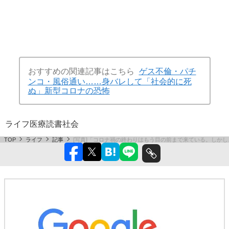
おすすめの関連記事はこちら
ゲス不倫・パチ
ンコ・風俗通い……身バレして「社会的に死
ぬ」新型コロナの恐怖
ライフ
医療
読書
社会
TOP
ライフ
記事
[写真]「コロナ禍の終わりはもう目の前まで来ている。しかし