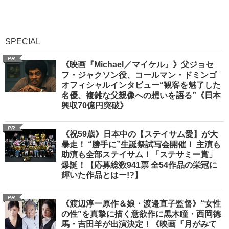
SPECIAL
PR
《映画『Michael／マイケル』》父ジョセ
フ・ジャクソン役、コールマン・ドミンゴ
オフィシャルインタビュー“観客を魅了した
名優、複雑な父親像への想いを語る”《日本
興収70億円突破》
PR
《祝59歳》日本中の【ステイサム愛】が大
暴走！ “勝手に”生誕祭試写会開催！ 主演も
助演も全部ステイサム！「ステサミー賞」
爆誕！【応募総数941票 全54作品の栄冠に
輝いた作品とはー!?】
PR
《渡辺淳一原作＆娘・渡邉直子監督》“女性
の性”を真摯に描く意欲作に黒木瞳・西岡德
馬・吉田羊が出演決定！《映画『月がみて