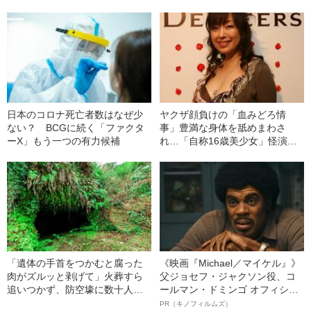
在”
い」
日本のコロナ死亡者数はなぜ少
ヤクザ顔負けの「血みどろ情
ない？ BCGに続く「ファクタ
事」豊満な身体を舐めまわさ
ーX」もう一つの有力候補
れ…「自称16歳美少女」怪演
中、かたせ梨乃（69）の美しす
ぎる“熟れ方”
「遺体の手首をつかむと腐った
《映画『Michael／マイケル』》
肉がズルッと剥げて」火葬すら
父ジョセフ・ジャクソン役、コ
追いつかず、防空壕に数十人
ールマン・ドミンゴ オフィシャ
を“集団土葬”…この世の地獄を見
ルインタビュー“観客を魅了した
PR（キノフィルムズ）