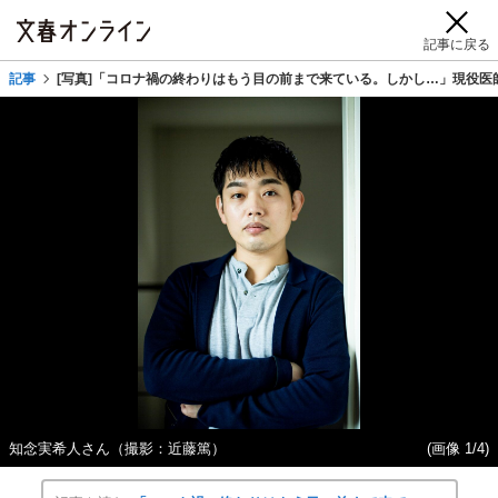
記事に戻る
記事
[写真]「コロナ禍の終わりはもう目の前まで来ている。しかし…」現役医
知念実希人さん（撮影：近藤篤）
(画像 1/4)