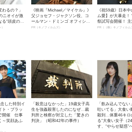
変わるの？」
《映画『Michael／マイケル』》
《祝59歳》日本
ーのニオイが激
父ジョセフ・ジャクソン役、コ
ム愛】が大暴走！ 
なる“頭皮のニ
ールマン・ドミンゴ オフィシャ
祭試写会開催！ 
”を解消す
ルインタビュー“観客を魅了した
部ステイサム！「
ン）
PR（キノフィルムズ）
PR（（株）キノフィルム
スペシャリス
名優、複雑な父親像への想いを
賞」爆誕！【応募総
徹底ケアとは
語る”《日本興収70億円突破》
54作品の栄冠に
ー!?】
記念した特別イ
「殺意はなかった」19歳女子高
「飲み込んでない
イト・ブラッ
生を強姦殺害したのになぜ…裁
吐いてる」大食い
で開催 仕事
判所と検察が対立した「驚きの
殺到…体重46キロ
く～笑顔あふ
判決」（昭和42年の事件）
る”大食い女子（2
す、“やらせ疑惑”