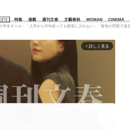
ゴリ
特集
連載
週刊文春
文藝春秋
WOMAN
CINEMA
元小学生ギャル〉「入学から半年経っても教室に入れない」「髪色の問題で遠
キーワード入力
ス
エンタメ
ライフ
ビジネス
詳しく見る
arrow_forward_ios
ーワードタグ一覧
山凌輝
#高市早苗
#後藤真希
#森岡毅
#城彰二
#内田有紀
観る将棋、読
#亀和田武
て明かした日本代表監督に...
「最悪の空気のまま解散」W