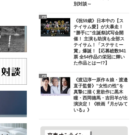
別対談～
PR
《祝59歳》日本中の【ス
テイサム愛】が大暴走！
“勝手に”生誕祭試写会開
催！ 主演も助演も全部ス
テイサム！「ステサミー
賞」爆誕！【応募総数941
票 全54作品の栄冠に輝い
た作品とはー!?】
PR
《渡辺淳一原作＆娘・渡邉
直子監督》“女性の性”を
真摯に描く意欲作に黒木
瞳・西岡德馬・吉田羊が出
演決定！《映画『月がみて
いる』》