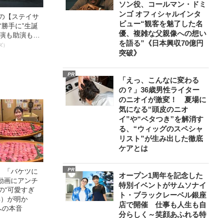
ソン役、コールマン・ドミ
ンゴ オフィシャルインタ
中の【ステイサ
ビュー“観客を魅了した名
“勝手に”生誕
優、複雑な父親像への想い
主演も助演も全
を語る”《日本興収70億円
ステサミー
ズ）
突破》
数941票 全
輝いた作品とは
PR
「えっ、こんなに変わる
の？」36歳男性ライター
のニオイが激変！ 夏場に
気になる“頭皮のニオ
イ”や“ベタつき”を解消す
る、“ウィッグのスペシャ
リスト”が生み出した徹底
ケアとは
PR
」「バケツに
オープン1周年を記念した
動画にアンチ
特別イベントがサムソナイ
の“可愛すぎ
ト・ブラックレーベル銀座
4）が明か
店で開催 仕事も人生も自
への本音
分らしく～笑顔あふれる特