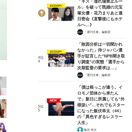
「キス・濡れ場禁止ルー
SCOOP!
ル」を破って既婚の元宝
塚女優・花乃まりあと連
日密会《直撃後にもホテ
ルへ…》
「週刊文春」編集部
6/32
「敗因分析は一切聞かれ
なかった」侍ジャパン選
SCOOP!
手が証言した“NPB聞き取
4位
4
り調査”の実態「選手から
次期監督の要求は…」
「週刊文春」編集部
「僕は根っこが違う。イ
ロモノ団体から来たん
で」新日に所属しても“外
NEW
様扱い”…それでもスター
5位
5
になった飯伏幸太（44）
の「異色すぎるレスラー
人生」
飯伏 幸太