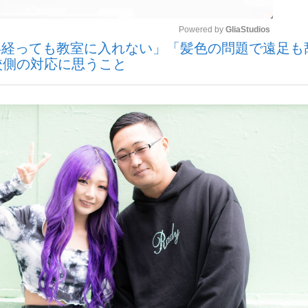
Powered by 
GliaStudios
年経っても教室に入れない」「髪色の問題で遠足も
いまさら聞け
校側の対応に思うこと
Mute
手が証言した“NPB聞...
「クマが悪者扱いされているの
もっと見る
カー日本代表・森保一監督...