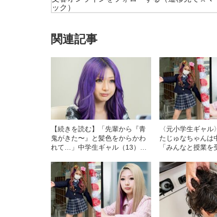
ック）
関連記事
【続きを読む】「先輩から『青
〈元小学生ギャル
鬼がきた〜』と髪色をからかわ
たじゅなちゃんは
れて…」中学生ギャル（13）が
「みんなと授業を
語る、“校則”と周囲からの“偏
他の生徒に会うこ
見”〈元小学生ギャルの現在〉
ない」