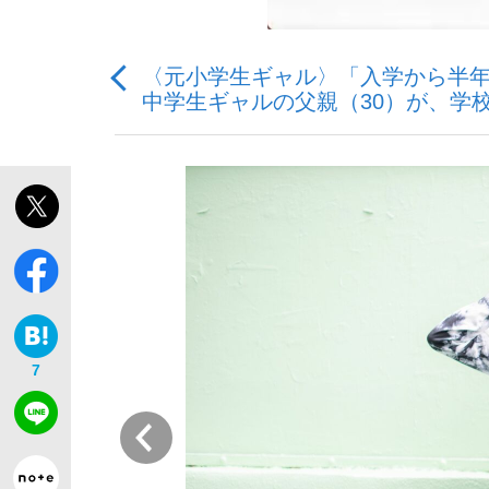
〈元小学生ギャル〉「入学から半
中学生ギャルの父親（30）が、学
「敗因分析は一切聞かれなかった」侍ジャパン選
キングの誕生を、目撃せよ。
the Style
7
前
「目標達成できなかったからと言って…」サッ