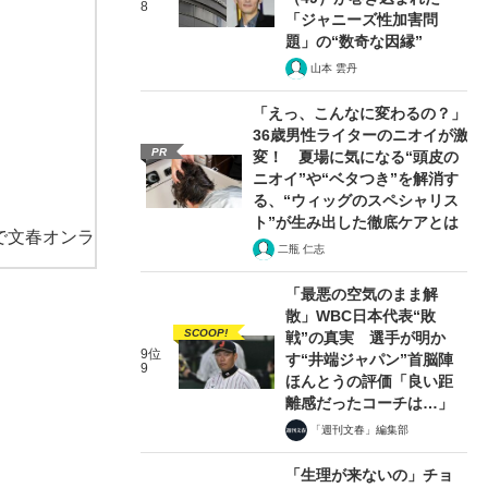
8
「ジャニーズ性加害問
題」の“数奇な因縁”
山本 雲丹
「えっ、こんなに変わるの？」
36歳男性ライターのニオイが激
PR
変！ 夏場に気になる“頭皮の
ニオイ”や“ベタつき”を解消す
る、“ウィッグのスペシャリス
ト”が生み出した徹底ケアとは
で文春オンラ
二瓶 仁志
「最悪の空気のまま解
散」WBC日本代表“敗
SCOOP!
戦”の真実 選手が明か
9位
す“井端ジャパン”首脳陣
9
ほんとうの評価「良い距
離感だったコーチは…」
「週刊文春」編集部
「生理が来ないの」チョ