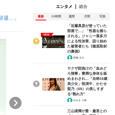
エンタメ
総合
最新
24時間
週間
月間
写真
辞退…」
ない資産運用のすべて
「近藤真彦が使っていた
部屋で…」「性器を握ら
NEW
される」ジャニー喜多川
による性加害、語り始め
が悲しい」『北の国から』倉本聰氏（91...
た被害者たち《徹底取材
の裏側》
髙橋 大介
ヤクザ顔負けの「血みど
ろ情事」豊満な身体を舐
めまわされ…「自称16歳
美少女」怪演中、かたせ
梨乃（69）の美しすぎ
る“熟れ方”
次
ゆるま 小林
三山凌輝が妻・趣里との