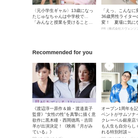
〈元小学生ギャル〉13歳になっ
「えっ、こんなに
たじゅなちゃんは中学校で…
36歳男性ライタ
「みんなと授業を受けることも
変！ 夏場に気に
他の生徒に会うこともできてい
オイ”や“ベタつき
PR（株式会社スヴェンソ
ない」――2022年上半期BEST5
る、“ウィッグの
ト”が生み出した
Recommended for you
《渡辺淳一原作＆娘・渡邉直子
オープン1周年を
監督》“女性の性”を真摯に描く意
ベントがサムソナ
欲作に黒木瞳・西岡德馬・吉田
クレーベル銀座店
羊が出演決定！《映画『月がみ
も人生も自分らし
ている』》
れる特別対談～