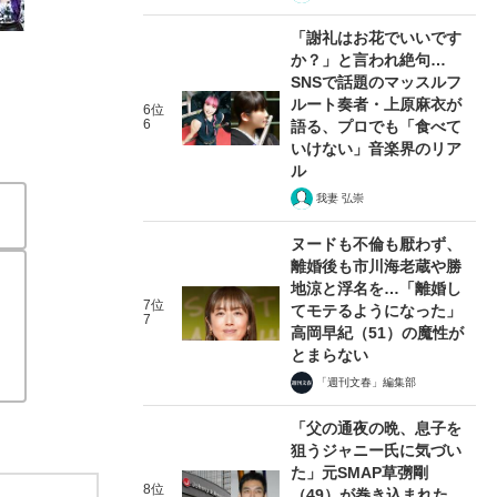
「謝礼はお花でいいです
か？」と言われ絶句…
SNSで話題のマッスルフ
ルート奏者・上原麻衣が
6位
6
語る、プロでも「食べて
いけない」音楽界のリア
ル
我妻 弘崇
ヌードも不倫も厭わず、
離婚後も市川海老蔵や勝
地涼と浮名を…「離婚し
7位
てモテるようになった」
7
高岡早紀（51）の魔性が
とまらない
「週刊文春」編集部
「父の通夜の晩、息子を
狙うジャニー氏に気づい
た」元SMAP草彅剛
8位
（49）が巻き込まれた