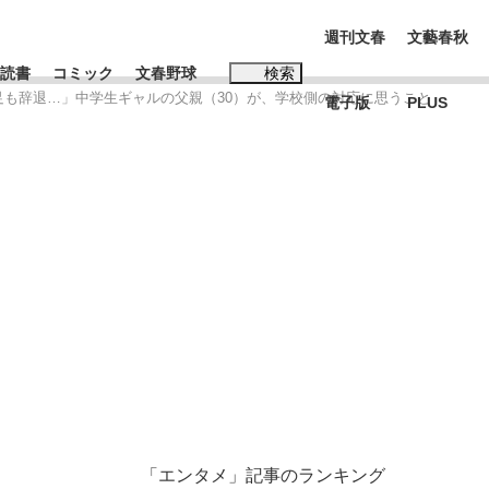
週刊文春
文藝春秋
読書
コミック
文春野球
検索
足も辞退…」中学生ギャルの父親（30）が、学校側の対応に思うこと
電子版
PLUS
インタビュー
読書
#松田聖子
む将棋
BC日本代表“敗戦”の真実 選手が明かす...
「エンタメ」記事のランキング