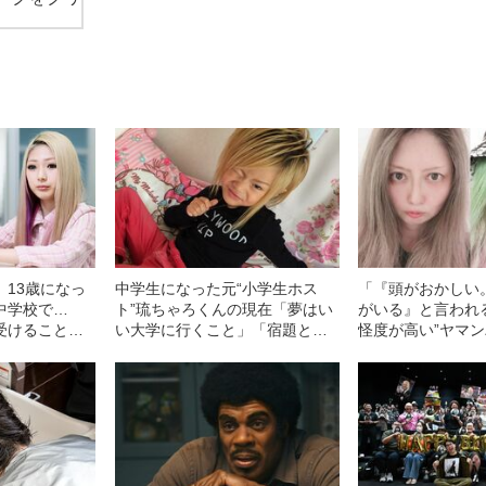
〉13歳になっ
中学生になった元“小学生ホス
「『頭がおかしい
中学校で…
ト”琉ちゃろくんの現在「夢はい
がいる』と言われ
受けることも
い大学に行くこと」「宿題とは
怪度が高い”ヤマ
ともできてい
別に毎日自習を…」
ける女性（38）が
見”