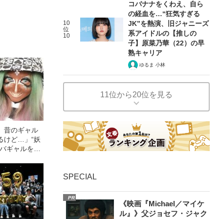
コバナナをくわえ、自ら
の経血を…“狂気すぎる
10
JK”を熱演、旧ジャニーズ
位
系アイドルの【推しの
10
子】原菜乃華（22）の早
熟キャリア
ゆるま 小林
11位から20位を見る
。昔のギャル
るけど…」“妖
ンバギャルを続
さらされた“偏
SPECIAL
PR
《映画『Michael／マイケ
ル』》父ジョセフ・ジャク