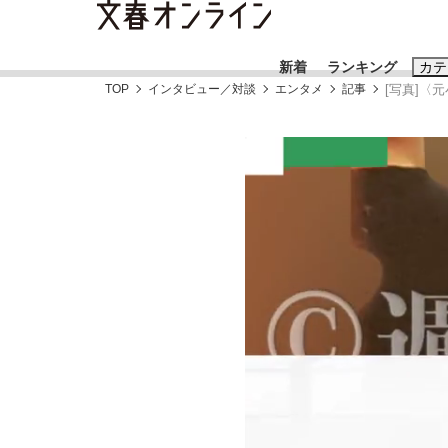
新着
ランキング
カテ
TOP
インタビュー／対談
エンタメ
記事
[写真]〈
スクープ
ニュー
おすすめのキ
#藤田晋
#三
#玉木雄一郎
「90%は失敗する。でも…」本田圭佑が初め
終戦から81年