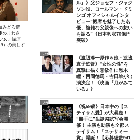
ル』》父ジョセフ・ジャク
ソン役、コールマン・ドミ
ンゴ オフィシャルインタ
ビュー“観客を魅了した名
血みどろ情
優、複雑な父親像への想い
舐めまわさ
を語る”《日本興収70億円
美少女」怪演
突破》
69）の美しす
PR
《渡辺淳一原作＆娘・渡邉
直子監督》“女性の性”を
真摯に描く意欲作に黒木
瞳・西岡德馬・吉田羊が出
演決定！《映画『月がみて
いる』》
PR
《祝59歳》日本中の【ス
テイサム愛】が大暴走！
“勝手に”生誕祭試写会開
催！ 主演も助演も全部ス
テイサム！「ステサミー
賞」爆誕！【応募総数941