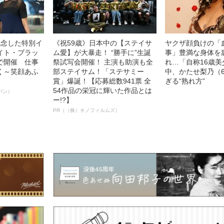
記念した特別イ
《祝59歳》日本中の【ステイサ
ヤクザ顔負けの「
イト・ブラッ
ム愛】が大暴走！ “勝手に”生誕
事」豊満な身体を
で開催 仕事
祭試写会開催！ 主演も助演も全
れ…「自称16歳
く～笑顔あふ
部ステイサム！「ステサミー
中、かたせ梨乃（
賞」爆誕！【応募総数941票 全
ぎる“熟れ方”
54作品の栄冠に輝いた作品とは
パン）
ー!?】
PR（（株）キノフィルムズ）