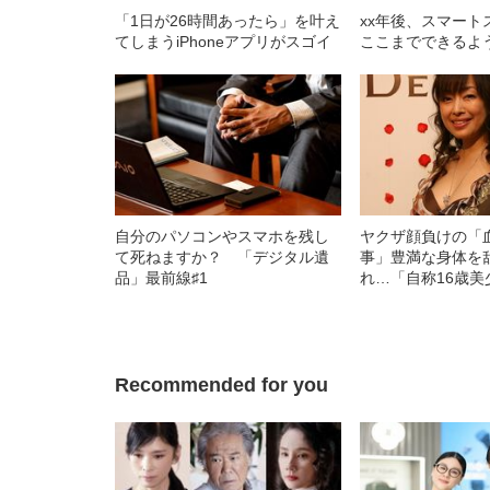
「1日が26時間あったら」を叶え
xx年後、スマート
てしまうiPhoneアプリがスゴイ
ここまでできるよ
自分のパソコンやスマホを残し
ヤクザ顔負けの「
て死ねますか？ 「デジタル遺
事」豊満な身体を
品」最前線♯1
れ…「自称16歳美
中、かたせ梨乃（
ぎる“熟れ方”
Recommended for you