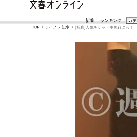
新着
ランキング
カテ
TOP
ライフ
記事
[写真]人気チケット争奪戦にも！
スクープ
ニュー
おすすめのキ
#藤田晋
#三
#玉木雄一郎
「90%は失敗する。でも…」本田圭佑が初め
終戦から81年