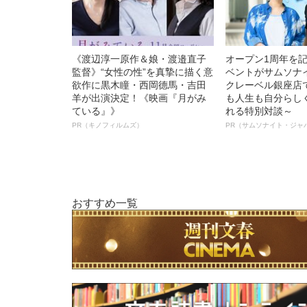
《渡辺淳一原作＆娘・渡邉直子
オープン1周年を
監督》“女性の性”を真摯に描く意
ベントがサムソナ
欲作に黒木瞳・西岡德馬・吉田
クレーベル銀座店
羊が出演決定！《映画『月がみ
も人生も自分らし
ている』》
れる特別対談～
PR（キノフィルムズ）
PR（サムソナイト・ジャ
おすすめ一覧