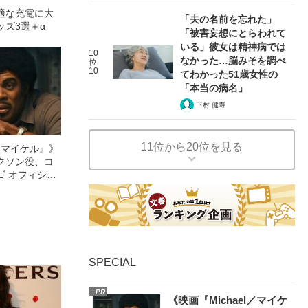
適な充電に大
「夫の名前を忘れた」
ッズ3選＋α
「被害妄想にとらわれて
いる」彼女は精神病では
10
なかった…脳みそを調べ
位
10
てわかった51歳女性の
「本当の病名」
下村 健寿
11位から20位を見る
l／マイケル』》
クソン役、コ
ゴ オフィシャ
観客を魅了した
像への想いを
0億円突破》
SPECIAL
PR
《映画『Michael／マイケ