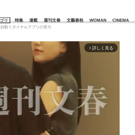
ゴリ
特集
連載
週刊文春
文藝春秋
WOMAN
CINEMA
 自動リダイヤルアプリの実力
キーワード入力
ス
エンタメ
ライフ
ビジネス
詳しく見る
arrow_forward_ios
ーワードタグ一覧
山凌輝
#高市早苗
#後藤真希
#森岡毅
#城彰二
#内田有紀
観る将棋、読
#池上彰
て明かした日本代表監督に...
「最悪の空気のまま解散」W