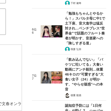
下村 健寿
「勉強もちゃんとやるか
ら！」スパルタ母に中1で
土下座、音大進学は猛反
対され…ベンチプレス“世
6位
6
界金”で話題のフルート奏
者が明かす、音楽家への
「険しすぎる道」
我妻 弘崇
「飲み込んでない」「バ
ケツに吐いてる」大食い
動画にアンチ殺到…体重
46キロの“可愛すぎる”大
7位
7
食い女子（24）が明か
す、“やらせ疑惑”への本
音
徳重 龍徳
で文春オンラ
認知症予防には「1日何
歩」が効く？ ハーバー