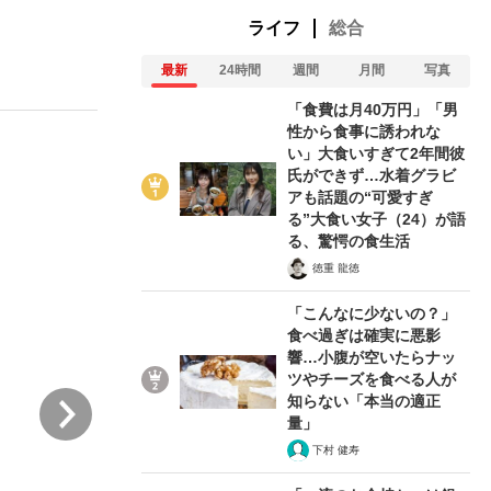
ライフ
総合
最新
24時間
週間
月間
写真
ない資産運用のすべて
「食費は月40万円」「男
性から食事に誘われな
い」大食いすぎて2年間彼
氏ができず…水着グラビ
が悲しい」『北の国から』倉本聰氏（91...
アも話題の“可愛すぎ
る”大食い女子（24）が語
る、驚愕の食生活
徳重 龍徳
「こんなに少ないの？」
食べ過ぎは確実に悪影
響…小腹が空いたらナッ
ツやチーズを食べる人が
次
知らない「本当の適正
量」
下村 健寿