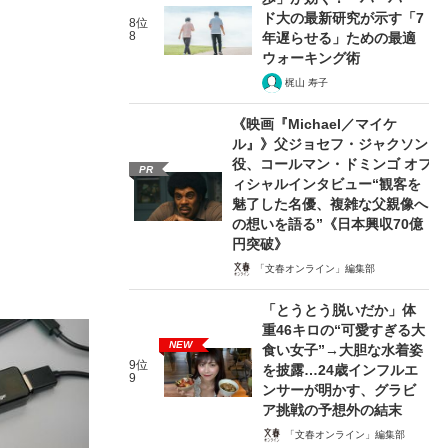
ド大の最新研究が示す「7
8位
8
年遅らせる」ための最適
ウォーキング術
梶山 寿子
《映画『Michael／マイケ
ル』》父ジョセフ・ジャクソン
役、コールマン・ドミンゴ オフ
PR
ィシャルインタビュー“観客を
魅了した名優、複雑な父親像へ
の想いを語る”《日本興収70億
円突破》
「文春オンライン」編集部
「とうとう脱いだか」体
重46キロの“可愛すぎる大
NEW
食い女子”→大胆な水着姿
9位
を披露…24歳インフルエ
9
ンサーが明かす、グラビ
ア挑戦の予想外の結末
「文春オンライン」編集部