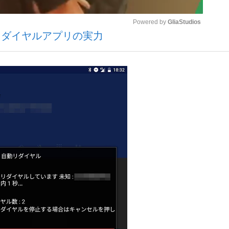
Powered by 
GliaStudios
リダイヤルアプリの実力
いまさら聞け
Mute
手が証言した“NPB聞...
「クマが悪者扱いされているの
もっと見る
カー日本代表・森保一監督...