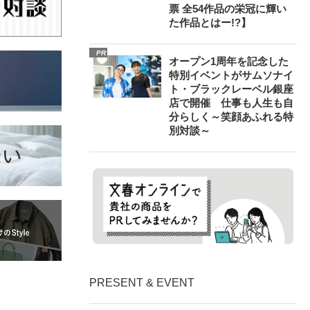
票 全54作品の栄冠に輝い
た作品とはー!?】
PR
オープン1周年を記念した
特別イベントがサムソナイ
ト・ブラックレーベル銀座
店で開催 仕事も人生も自
分らしく～笑顔あふれる特
別対談～
PRESENT & EVENT