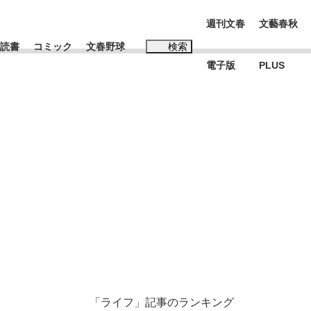
週刊文春
文藝春秋
読書
コミック
文春野球
検索
電子版
PLUS
インタビュー
読書
#松田聖子
む将棋
BC日本代表“敗戦”の真実 選手が明かす...
「ライフ」記事のランキング