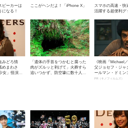
スピーカーは
ここがヘンだよ！「iPhone X」
スマホの高速・快
うになる！
活躍する超便利グ
血みどろ情
「遺体の手首をつかむと腐った
《映画『Michae
舐めまわさ
肉がズルッと剥げて」火葬すら
父ジョセフ・ジャ
少女」怪演
追いつかず、防空壕に数十人
ールマン・ドミン
69）の美しす
を“集団土葬”…この世の地獄を見
ルインタビュー“
PR（キノフィルムズ）
た少年兵が明かした“過酷すぎる
名優、複雑な父親
任務”とは
語る”《日本興収7