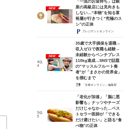
「一流のお金持ち」は銀
座の高級店には見向きも
NEW
しない…“本物”を知る富
裕層が行きつく“究極のス
シ”の正体
プレジデントオンライン
4/5
35歳で大手損保を退職→
収入ゼロで夜職も経験→
未経験からベンチプレス
NEW
110kg達成…SNSで話題
4位
4
の“マッスルフルート奏
者”が「まさかの世界金」
を掴むまで
「文春オンライン」編集部
「老化が加速」「脳に悪
影響も」ナッツやチーズ
だけじゃなかった…ベス
5位
トセラー医師が「できる
5
だけ避けたい」と語る“食
べ物”の正体