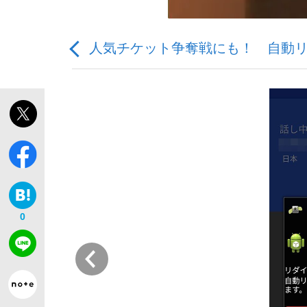
人気チケット争奪戦にも！ 自動
「敗因分析は一切聞かれなかった」侍ジャパン選
キングの誕生を、目撃せよ。
0
the Style
前
「目標達成できなかったからと言って…」サッ