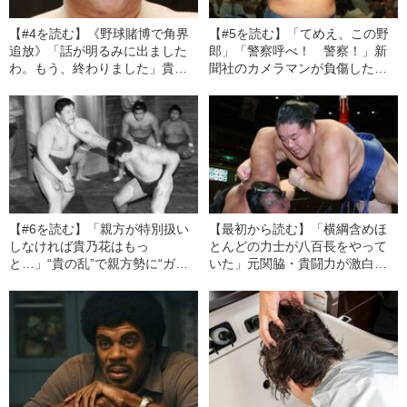
【#4を読む】《野球賭博で角界
【#5を読む】「てめえ、この野
追放》「話が明るみに出ました
郎」「警察呼べ！ 警察！」新
わ。もう、終わりました」貴闘
聞社のカメラマンが負傷した千
力が告白する“人生が終わった瞬
代大海と露鵬の“場外大乱闘”《睨
間”と琴光喜への懺悔
み合う緊迫の土俵入り写真》
【#6を読む】「親方が特別扱い
【最初から読む】「横綱含めほ
しなければ貴乃花はもっ
とんどの力士が八百長をやって
と…」“貴の乱”で親方勢に“ガチ
いた」元関脇・貴闘力が激白す
ンコ勝負”で負けてしまったワケ
る“相撲界の闇の実態”と“春日錦
《貴闘力がみた若貴兄弟の性格
黒幕説の真実”とは《録音テープ
の違い》
公開》