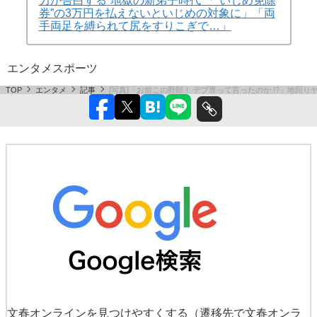
力が告白する“地獄の新弟子時代”「“いじめ免除
券”の3万円を払えないといじめの対象に」「両
手両足を縛られて尻をすりこぎで…」
エンタメ
スポーツ
TOP
エンタメ
記事
[写真]「お前この野郎！ デブ専って言ったのか !?」地回
文春オンラインを見つけやすくする
（遷移先で文春オンラ