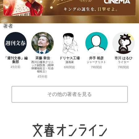
著者
「週刊文春」編
斉藤 章佳
ドリヤス工場
井手 裕彦
市川 はるひ
集部
西川口榎本クリニ
漫画家
ジャーナリスト
ライター
ック副院長（精神
45分前
6時間前
7時間前
7時間前
保健福祉士・社会
福祉士）
45分前
その他の著者を見る