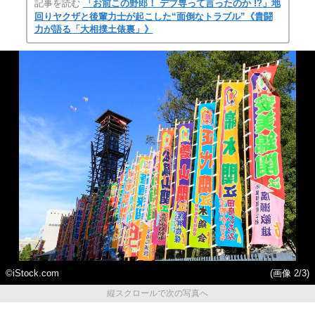
記事を読む
「お前この野郎！ デブ専って言ったのか !?」地
回りヤクザと後輩力士が起こした“面倒なトラブル”《貴闘
力が語る「大相撲土俵裏」》
©iStock.com
(画像 2/3)
縦スクロールで次の写真へ