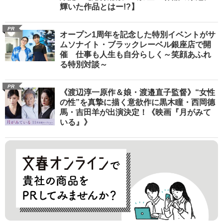
輝いた作品とはー!?】
PR
オープン1周年を記念した特別イベントがサ
ムソナイト・ブラックレーベル銀座店で開
催 仕事も人生も自分らしく～笑顔あふれ
る特別対談～
PR
《渡辺淳一原作＆娘・渡邉直子監督》“女性
の性”を真摯に描く意欲作に黒木瞳・西岡德
馬・吉田羊が出演決定！《映画『月がみて
いる』》