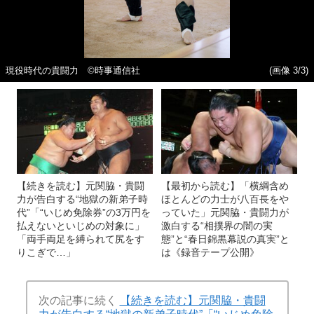
現役時代の貴闘力 ©時事通信社
(画像 3/3)
【続きを読む】元関脇・貴闘
【最初から読む】「横綱含め
力が告白する“地獄の新弟子時
ほとんどの力士が八百長をや
代”「“いじめ免除券”の3万円を
っていた」元関脇・貴闘力が
払えないといじめの対象に」
激白する“相撲界の闇の実
「両手両足を縛られて尻をす
態”と“春日錦黒幕説の真実”と
りこぎで…」
は《録音テープ公開》
次の記事に続く
【続きを読む】元関脇・貴闘