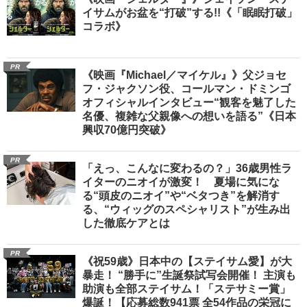
イサムがお盆を“打破”する!!《「眠眠打破」
コラボ》
PR
《映画『Michael／マイケル』》父ジョセ
フ・ジャクソン役、コールマン・ドミンゴ
オフィシャルインタビュー“観客を魅了した
名優、複雑な父親像への想いを語る”《日本
興収70億円突破》
PR
「えっ、こんなに変わるの？」36歳男性ラ
イターのニオイが激変！ 夏場に気にな
る“頭皮のニオイ”や“ベタつき”を解消す
る、“ウィッグのスペシャリスト”が生み出
した徹底ケアとは
PR
《祝59歳》日本中の【ステイサム愛】が大
暴走！ “勝手に”生誕祭試写会開催！ 主演も
助演も全部ステイサム！「ステサミー賞」
爆誕！【応募総数941票 全54作品の栄冠に