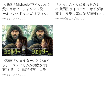
《映画『Michael／マイケル』》
「えっ、こんなに変わるの？」
父ジョセフ・ジャクソン役、コ
36歳男性ライターのニオイが激
ールマン・ドミンゴ オフィシャ
変！ 夏場に気になる“頭皮のニ
ルインタビュー“観客を魅了した
オイ”や“ベタつき”を解消す
PR（キノフィルムズ）
PR（株式会社スヴェンソン）
名優、複雑な父親像への想いを
る、“ウィッグのスペシャリス
語る”《日本興収70億円突破》
ト”が生み出した徹底ケアとは
《映画『シェルター』》ジェイ
ソン・ステイサムがお盆を“打
破”する!!《「眠眠打破」コラ
ボ》
PR（キノフィルムズ）