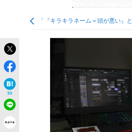
「『キラキラネーム＝頭が悪い』と
「敗因分析は一切聞かれなかった」侍ジャパン選
キングの誕生を、目撃せよ。
53
the Style
「目標達成できなかったからと言って…」サッ