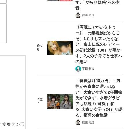
す、“やらせ疑惑”への本
音
徳重 龍徳
し
《両腕にでかいタトゥ
ー》「元暴走族だからこ
そ、1ミリもズレたくな
い」富山伝説のレディー
6位
6
ス初代総長（36）が明か
す、2人の子育てと仕事へ
の思い
平田 裕介
「食費は月40万円」「男
性から食事に誘われな
い」大食いすぎて2年間彼
氏ができず…水着グラビ
7位
7
アも話題の“可愛すぎ
る”大食い女子（24）が語
る、驚愕の食生活
徳重 龍徳
で文春オンラ