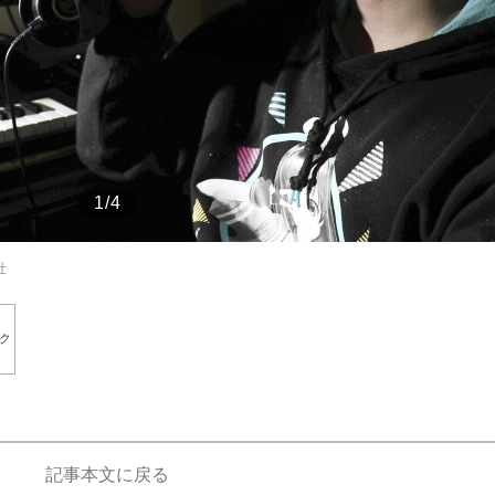
もっと見る
1/4
社
ク
記事本文に戻る