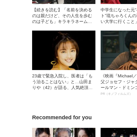
【続きを読む】「名前を決める
中学生になった元
のは親だけど、その人生を歩む
ト”琉ちゃろくん
のは子ども」キラキラネーム
い大学に行くこと
「王子様」から改名した男性
別に毎日自習を…
（21）が、親の“名付け”に思う
こと
23歳で緊急入院し、医者は「も
《映画『Michae
う治ることはない」と…山田ま
父ジョセフ・ジャ
りや（42）が語る、人気絶頂で
ールマン・ドミン
テレビから姿を消した“本当の理
ルインタビュー“
PR（キノフィルムズ）
由”
名優、複雑な父親
語る”《日本興収7
Recommended for you