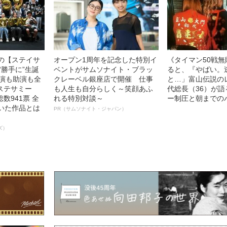
中の【ステイサ
オープン1周年を記念した特別イ
《タイマン50戦
“勝手に”生誕
ベントがサムソナイト・ブラッ
ると、『やばい。
主演も助演も全
クレーベル銀座店で開催 仕事
と…」富山伝説の
ステサミー
も人生も自分らしく～笑顔あふ
代総長（36）が
数941票 全
れる特別対談～
ー制圧と朝までの
輝いた作品とは
PR（サムソナイト・ジャパン）
ズ）