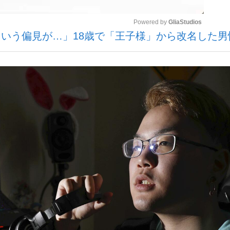
Powered by 
GliaStudios
いう偏見が…」18歳で「王子様」から改名した男
いまさら聞け
Mute
手が証言した“NPB聞...
「クマが悪者扱いされているの
もっと見る
カー日本代表・森保一監督...