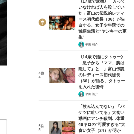
《17歳で逮捕》「入って
いなければ人を殺してい
た」富山の伝説的レディ
ース初代総長（36）が告
白する、女子少年院での
独房生活と“ヤンキーの更
2/4
生”
平田 裕介
《14歳で指にタトゥー》
「息子から『ママ、腕は
隠して』と…」富山伝説
4位
のレディース初代総長
4
（36）が語る、タトゥー
を入れた後悔
平田 裕介
「飲み込んでない」「バ
ケツに吐いてる」大食い
動画にアンチ殺到…体重
46キロの“可愛すぎる”大
5位
5
食い女子（24）が明か