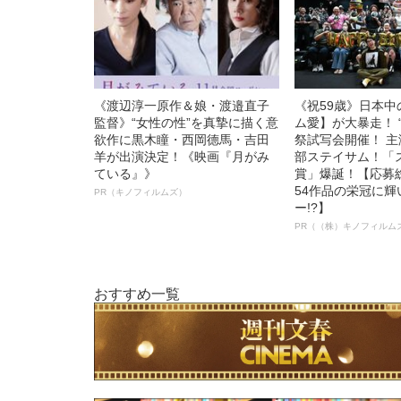
《渡辺淳一原作＆娘・渡邉直子
《祝59歳》日本
監督》“女性の性”を真摯に描く意
ム愛】が大暴走！ 
欲作に黒木瞳・西岡德馬・吉田
祭試写会開催！ 
羊が出演決定！《映画『月がみ
部ステイサム！「
ている』》
賞」爆誕！【応募総
54作品の栄冠に
PR（キノフィルムズ）
ー!?】
PR（（株）キノフィルム
おすすめ一覧