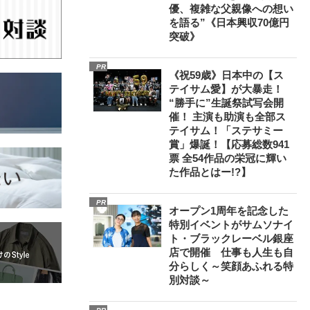
優、複雑な父親像への想い
を語る”《日本興収70億円
突破》
PR
《祝59歳》日本中の【ス
テイサム愛】が大暴走！
“勝手に”生誕祭試写会開
催！ 主演も助演も全部ス
テイサム！「ステサミー
賞」爆誕！【応募総数941
票 全54作品の栄冠に輝い
た作品とはー!?】
PR
オープン1周年を記念した
特別イベントがサムソナイ
ト・ブラックレーベル銀座
店で開催 仕事も人生も自
分らしく～笑顔あふれる特
別対談～