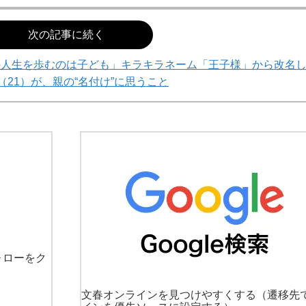
次の記事に続く
の人生を歩むのは子ども」キラキラネーム「王子様」から改名
（21）が、親の“名付け”に思うこと
ォローをク
文春オンラインを見つけやすくする
（遷移先