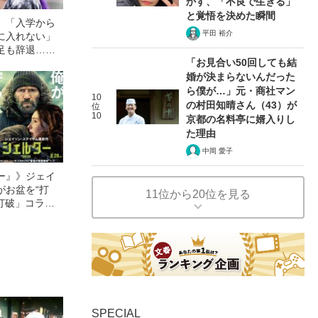
かす、「不良で生きる」
と覚悟を決めた瞬間
〉「入学から
平田 裕介
に入れない」
足も辞退…」
「お見合い50回しても結
親（30）が、
うこと
婚が決まらないんだった
ら僕が…」元・商社マン
10
の村田知晴さん（43）が
位
10
京都の名料亭に婿入りし
た理由
中岡 愛子
ー』》ジェイ
がお盆を“打
11位から20位を見る
眠打破」コラ
SPECIAL