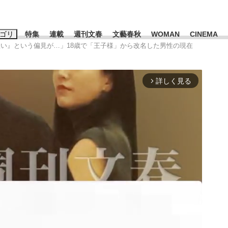
ゴリ
特集
連載
週刊文春
文藝春秋
WOMAN
CINEMA
悪い』という偏見が…」18歳で「王子様」から改名した男性の現在
キーワード入力
ス
エンタメ
ライフ
ビジネス
詳しく見る
arrow_forward_ios
ーワードタグ一覧
山凌輝
#高市早苗
#後藤真希
#森岡毅
#城彰二
#内田有紀
観る将棋、読
#亀和田武
て明かした日本代表監督に...
「最悪の空気のまま解散」W