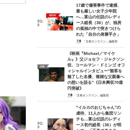
17歳で傷害事件で逮捕、
最も厳しい女子少年院
NEW
へ…富山の伝説のレディ
8位
ース総長（36）が、独房
8
の孤独の中で突きつけら
れた「自分の身勝手さ」
「文春オンライン」編集部
《映画『Michael／マイケ
ル』》父ジョセフ・ジャクソン
役、コールマン・ドミンゴ オフ
PR
ィシャルインタビュー“観客を
魅了した名優、複雑な父親像へ
の想いを語る”《日本興収70億
円突破》
「文春オンライン」編集部
“イルカのおじちゃん”の
虐待、11人から集団リン
チも…富山伝説のレディ
9位
ース初代総長（36）が明
9