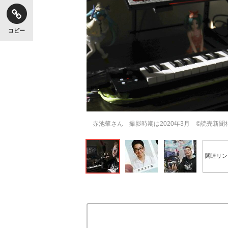
コピー
赤池肇さん 撮影時期は2020年3月 ©読売新聞
関連リン