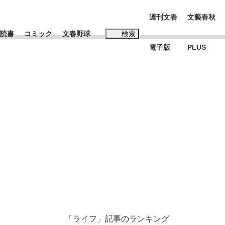
週刊文春
文藝春秋
読書
コミック
文春野球
検索
電子版
PLUS
インタビュー
読書
#松田聖子
む将棋
BC日本代表“敗戦”の真実 選手が明かす...
「ライフ」記事のランキング