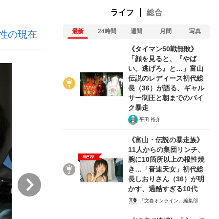
ライフ
総合
最新
24時間
週間
月間
写真
性の現在
ない資産運用のすべて
《タイマン50戦無敗》
「顔を見ると、『やば
い。逃げろ』と…」富山
伝説のレディース初代総
が悲しい」『北の国から』倉本聰氏（91...
長（36）が語る、ギャル
サー制圧と朝までのバイ
ク暴走
平田 裕介
《富山・伝説の暴走族》
11人からの集団リンチ、
NEW
腕に10箇所以上の根性焼
き…「音速天女」初代総
次
長しおりさん（36）が明
かす、過酷すぎる10代
「文春オンライン」編集部