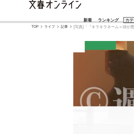
新着
ランキング
カテ
TOP
ライフ
記事
[写真]「『キラキラネーム＝頭が
スクープ
ニュー
おすすめのキ
#藤田晋
#三
#玉木雄一郎
「90%は失敗する。でも…」本田圭佑が初め
終戦から81年