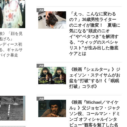
PR
「えっ、こんなに変わる
の？」36歳男性ライター
のニオイが激変！ 夏場に
気になる“頭皮のニオ
無敗》「顔を見
イ”や“ベタつき”を解消す
逃げろ』
る、“ウィッグのスペシャ
レディース初
リスト”が生み出した徹底
語る、ギャルサ
ケアとは
バイク暴走
PR
《映画『シェルター』》ジ
ェイソン・ステイサムがお
盆を“打破”する!!《「眠眠
打破」コラボ》
PR
《映画『Michael／マイケ
ル』》父ジョセフ・ジャク
ソン役、コールマン・ドミ
ンゴ オフィシャルインタ
ビュー“観客を魅了した名