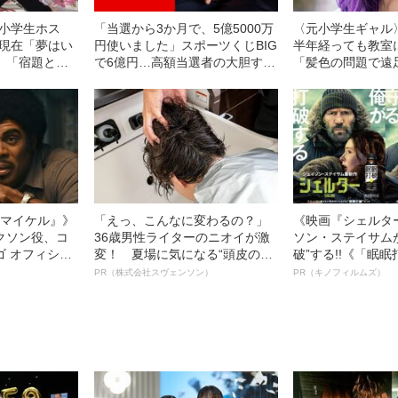
“小学生ホス
「当選から3か月で、5億5000万
〈元小学生ギャル
の現在「夢はい
円使いました」スポーツくじBIG
半年経っても教室
」「宿題とは
で6億円…高額当選者の大胆すぎ
「髪色の問題で遠
」
る“お金の使い道”
中学生ギャルの父
学校側の対応に思
l／マイケル』》
「えっ、こんなに変わるの？」
《映画『シェルタ
クソン役、コ
36歳男性ライターのニオイが激
ソン・ステイサム
ゴ オフィシャ
変！ 夏場に気になる“頭皮のニ
破”する!!《「眠
観客を魅了した
オイ”や“ベタつき”を解消す
ボ》
PR（株式会社スヴェンソン）
PR（キノフィルムズ）
像への想いを
る、“ウィッグのスペシャリス
0億円突破》
ト”が生み出した徹底ケアとは