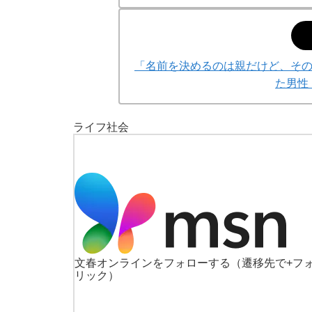
「名前を決めるのは親だけど、そ
た男性
ライフ
社会
文春オンラインをフォローする
（遷移先で+フ
リック）