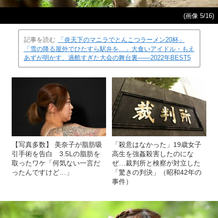
(画像 5/16)
記事を読む
「炎天下のマニラでとんこつラーメン20杯」
「雪の降る屋外でひたすら駅弁を…」大食いアイドル・もえ
あずが明かす、過酷すぎた大会の舞台裏――2022年BEST5
【写真多数】 美奈子が脂肪吸
「殺意はなかった」19歳女子
引手術を告白 3.5Lの脂肪を
高生を強姦殺害したのにな
取ったワケ「何気ない一言だ
ぜ…裁判所と検察が対立した
ったんですけど…」
「驚きの判決」（昭和42年の
事件）