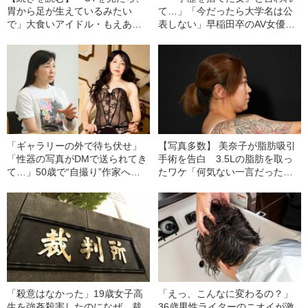
胃から足が生えているみたい
て…」「今だったら大学名は公
で」大食いアイドル・もえあず
表しない」早稲田卒のAV女優
が語る、医者から“大食いに適し
は、なぜ突然引退したのか
ている”と言われた体の秘密
「ギャラリーの外で待ち伏せ」
【写真多数】 美奈子が脂肪吸引
「性器の写真がDMで送られてき
手術を告白 3.5Lの脂肪を取っ
て…」50歳で“自撮り”作家へ
たワケ「何気ない一言だったん
女性写真家（56）が語る“セクハ
ですけど…」
ラ被害の日常”
「殺意はなかった」19歳女子高
「えっ、こんなに変わるの？」
生を強姦殺害したのになぜ…裁
36歳男性ライターのニオイが激