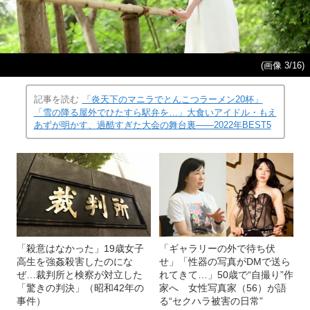
(画像 3/16)
記事を読む
「炎天下のマニラでとんこつラーメン20杯」
「雪の降る屋外でひたすら駅弁を…」大食いアイドル・もえ
あずが明かす、過酷すぎた大会の舞台裏――2022年BEST5
「殺意はなかった」19歳女子
「ギャラリーの外で待ち伏
高生を強姦殺害したのにな
せ」「性器の写真がDMで送ら
ぜ…裁判所と検察が対立した
れてきて…」50歳で“自撮り”作
「驚きの判決」（昭和42年の
家へ 女性写真家（56）が語
事件）
る“セクハラ被害の日常”