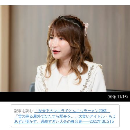
(画像 11/16)
記事を読む
「炎天下のマニラでとんこつラーメン20杯」
「雪の降る屋外でひたすら駅弁を…」大食いアイドル・もえ
あずが明かす、過酷すぎた大会の舞台裏――2022年BEST5