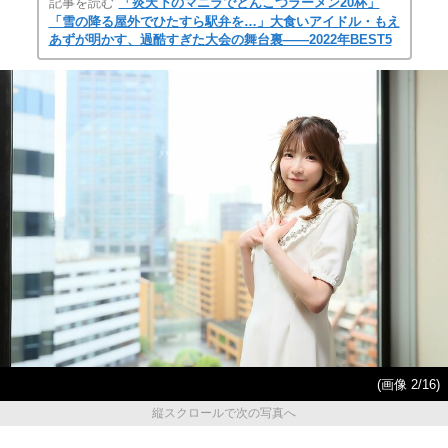
記事を読む
「炎天下のマニラでとんこつラーメン20杯」
「雪の降る屋外でひたすら駅弁を…」大食いアイドル・もえ
あずが明かす、過酷すぎた大会の舞台裏――2022年BEST5
(画像 2/16)
縦スクロールで次の写真へ