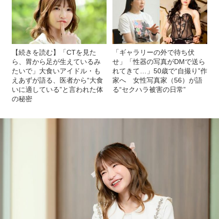
【続きを読む】「CTを見た
「ギャラリーの外で待ち伏
ら、胃から足が生えているみ
せ」「性器の写真がDMで送ら
たいで」大食いアイドル・も
れてきて…」50歳で“自撮り”作
えあずが語る、医者から“大食
家へ 女性写真家（56）が語
いに適している”と言われた体
る“セクハラ被害の日常”
の秘密