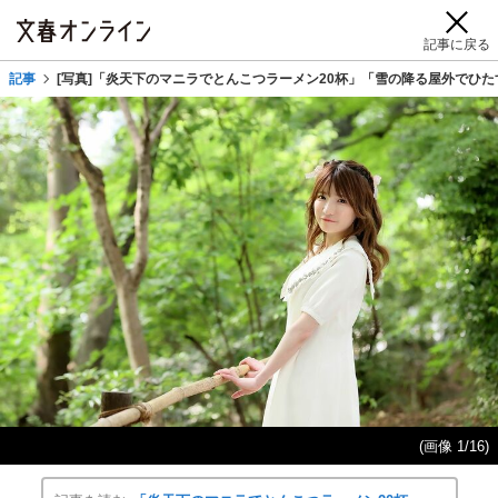
記事に戻る
記事
[写真]「炎天下のマニラでとんこつラーメン20杯」「雪の降る屋外でひた
(画像 1/16)