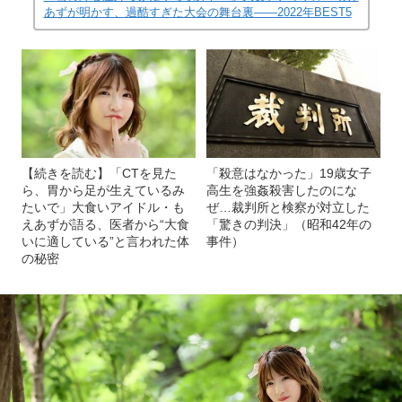
あずが明かす、過酷すぎた大会の舞台裏――2022年BEST5
【続きを読む】「CTを見た
「殺意はなかった」19歳女子
ら、胃から足が生えているみ
高生を強姦殺害したのにな
たいで」大食いアイドル・も
ぜ…裁判所と検察が対立した
えあずが語る、医者から“大食
「驚きの判決」（昭和42年の
いに適している”と言われた体
事件）
の秘密