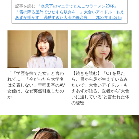
記事を読む
「炎天下のマニラでとんこつラーメン20杯」
「雪の降る屋外でひたすら駅弁を…」大食いアイドル・もえ
あずが明かす、過酷すぎた大会の舞台裏――2022年BEST5
「『学歴を捨てた女』と言わ
【続きを読む】「CTを見た
れて…」「今だったら大学名
ら、胃から足が生えているみ
は公表しない」早稲田卒のAV
たいで」大食いアイドル・も
女優は、なぜ突然引退したの
えあずが語る、医者から“大食
か
いに適している”と言われた体
の秘密