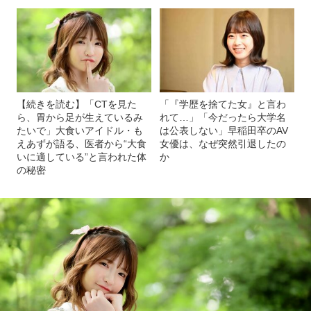
【続きを読む】「CTを見た
「『学歴を捨てた女』と言わ
ら、胃から足が生えているみ
れて…」「今だったら大学名
たいで」大食いアイドル・も
は公表しない」早稲田卒のAV
えあずが語る、医者から“大食
女優は、なぜ突然引退したの
いに適している”と言われた体
か
の秘密