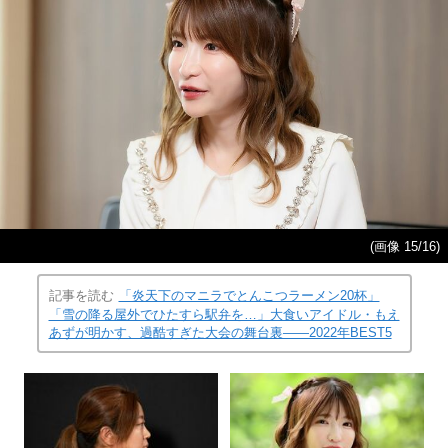
(画像 15/16)
記事を読む
「炎天下のマニラでとんこつラーメン20杯」
「雪の降る屋外でひたすら駅弁を…」大食いアイドル・もえ
あずが明かす、過酷すぎた大会の舞台裏――2022年BEST5