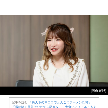
(画像 9/16)
記事を読む
「炎天下のマニラでとんこつラーメン20杯」
「雪の降る屋外でひたすら駅弁を…」大食いアイドル・もえ