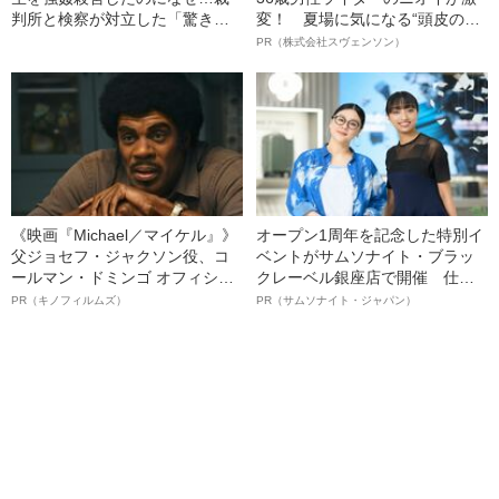
判所と検察が対立した「驚きの
変！ 夏場に気になる“頭皮のニ
判決」（昭和42年の事件）
オイ”や“ベタつき”を解消す
PR（株式会社スヴェンソン）
る、“ウィッグのスペシャリス
ト”が生み出した徹底ケアとは
《映画『Michael／マイケル』》
オープン1周年を記念した特別イ
父ジョセフ・ジャクソン役、コ
ベントがサムソナイト・ブラッ
ールマン・ドミンゴ オフィシャ
クレーベル銀座店で開催 仕事
ルインタビュー“観客を魅了した
も人生も自分らしく～笑顔あふ
PR（キノフィルムズ）
PR（サムソナイト・ジャパン）
名優、複雑な父親像への想いを
れる特別対談～
語る”《日本興収70億円突破》