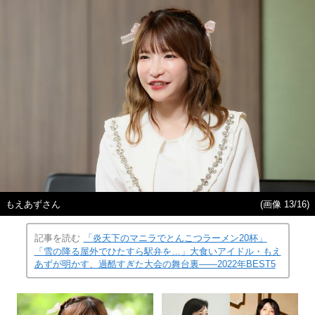
もえあずさん
(画像 13/16)
記事を読む
「炎天下のマニラでとんこつラーメン20杯」
「雪の降る屋外でひたすら駅弁を…」大食いアイドル・もえ
あずが明かす、過酷すぎた大会の舞台裏――2022年BEST5