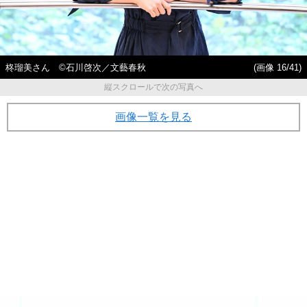
柊瑠美さん ©石川啓次／文藝春秋
(画像 16/41)
縦スクロールで次の写真へ
画像一覧を見る