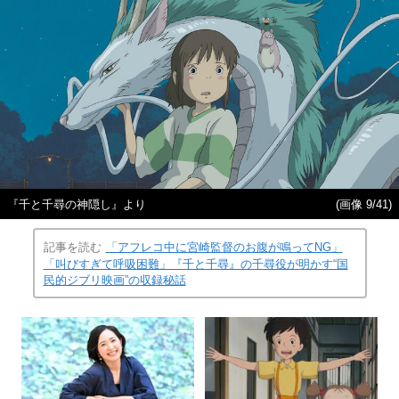
『千と千尋の神隠し』より
(画像 9/41)
記事を読む
「アフレコ中に宮崎監督のお腹が鳴ってNG」
「叫びすぎて呼吸困難」『千と千尋』の千尋役が明かす“国
民的ジブリ映画”の収録秘話