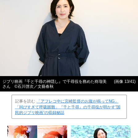
ジブリ映画『千と千尋の神隠し』で千尋役を務めた柊瑠美
(画像 13/41)
さん ©石川啓次／文藝春秋
記事を読む
「アフレコ中に宮崎監督のお腹が鳴ってNG」
「叫びすぎて呼吸困難」『千と千尋』の千尋役が明かす“国
民的ジブリ映画”の収録秘話