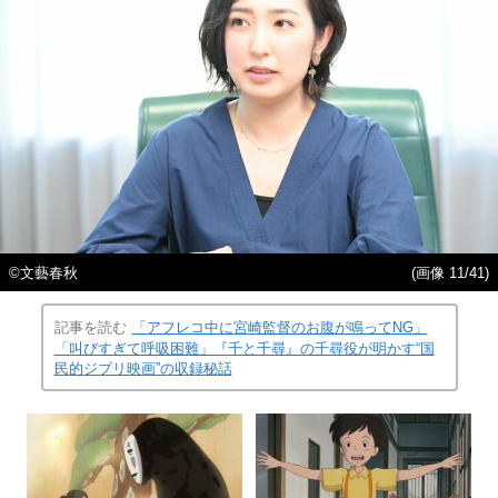
©文藝春秋
(画像 11/41)
記事を読む
「アフレコ中に宮崎監督のお腹が鳴ってNG」
「叫びすぎて呼吸困難」『千と千尋』の千尋役が明かす“国
民的ジブリ映画”の収録秘話