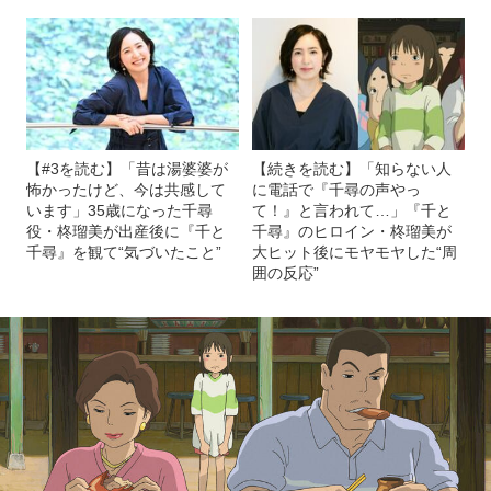
【#3を読む】「昔は湯婆婆が
【続きを読む】「知らない人
怖かったけど、今は共感して
に電話で『千尋の声やっ
います」35歳になった千尋
て！』と言われて…」『千と
役・柊瑠美が出産後に『千と
千尋』のヒロイン・柊瑠美が
千尋』を観て“気づいたこと”
大ヒット後にモヤモヤした“周
囲の反応”