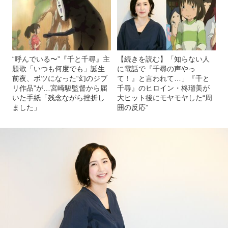
“呼んでいる〜”『千と千尋』主
【続きを読む】「知らない人
題歌「いつも何度でも」誕生
に電話で『千尋の声やっ
前夜、ボツになった“幻のジブ
て！』と言われて…」『千と
リ作品”が…宮崎駿監督から届
千尋』のヒロイン・柊瑠美が
いた手紙「残念ながら挫折し
大ヒット後にモヤモヤした“周
ました」
囲の反応”