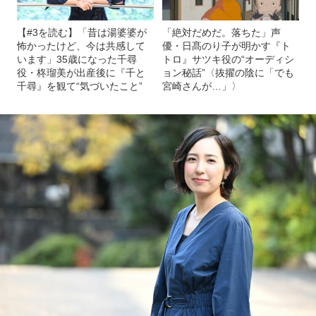
【#3を読む】「昔は湯婆婆が
「絶対だめだ。落ちた」声
怖かったけど、今は共感して
優・日髙のり子が明かす『ト
います」35歳になった千尋
トロ』サツキ役の“オーディシ
役・柊瑠美が出産後に『千と
ョン秘話”〈抜擢の陰に「でも
千尋』を観て“気づいたこと”
宮崎さんが…」〉