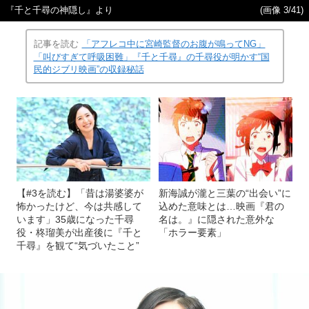
『千と千尋の神隠し』より
(画像 3/41)
記事を読む
「アフレコ中に宮崎監督のお腹が鳴ってNG」
「叫びすぎて呼吸困難」『千と千尋』の千尋役が明かす“国
民的ジブリ映画”の収録秘話
【#3を読む】「昔は湯婆婆が
新海誠が瀧と三葉の“出会い”に
怖かったけど、今は共感して
込めた意味とは…映画『君の
います」35歳になった千尋
名は。』に隠された意外な
役・柊瑠美が出産後に『千と
「ホラー要素」
千尋』を観て“気づいたこと”