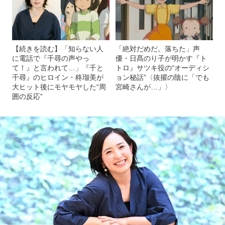
【続きを読む】「知らない人
「絶対だめだ。落ちた」声
に電話で『千尋の声やっ
優・日髙のり子が明かす『ト
て！』と言われて…」『千と
トロ』サツキ役の“オーディシ
千尋』のヒロイン・柊瑠美が
ョン秘話”〈抜擢の陰に「でも
大ヒット後にモヤモヤした“周
宮崎さんが…」〉
囲の反応”