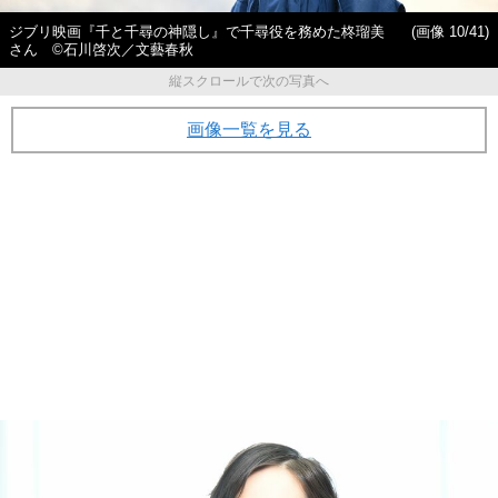
ジブリ映画『千と千尋の神隠し』で千尋役を務めた柊瑠美
(画像 10/41)
さん ©石川啓次／文藝春秋
縦スクロールで次の写真へ
画像一覧を見る