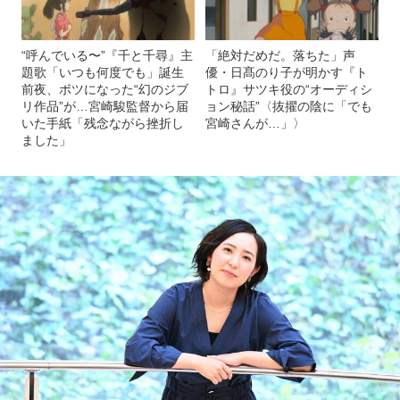
“呼んでいる〜”『千と千尋』主
「絶対だめだ。落ちた」声
題歌「いつも何度でも」誕生
優・日髙のり子が明かす『ト
前夜、ボツになった“幻のジブ
トロ』サツキ役の“オーディシ
リ作品”が…宮崎駿監督から届
ョン秘話”〈抜擢の陰に「でも
いた手紙「残念ながら挫折し
宮崎さんが…」〉
ました」