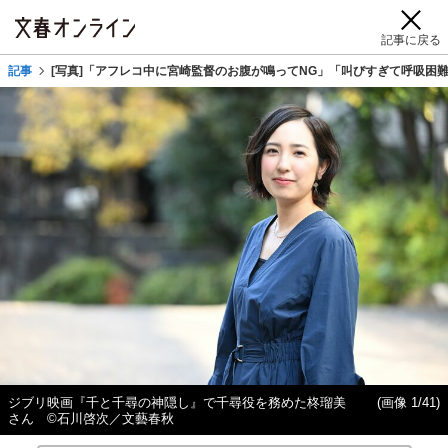
記事に戻る
記事
[写真]「アフレコ中に宮崎監督のお腹が鳴ってNG」「叫びすぎて呼吸困
ジブリ映画『千と千尋の神隠し』で千尋役を務めた柊瑠美
(画像 1/41)
さん ©石川啓次／文藝春秋