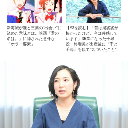
新海誠が瀧と三葉の“出会い”に
【#3を読む】「昔は湯婆婆が
込めた意味とは…映画『君の
怖かったけど、今は共感して
名は。』に隠された意外な
います」35歳になった千尋
「ホラー要素」
役・柊瑠美が出産後に『千と
千尋』を観て“気づいたこと”