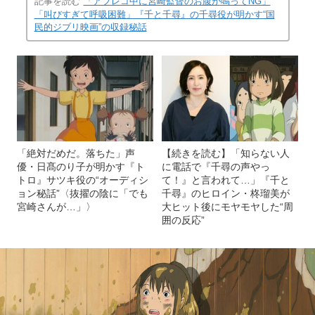
記事を読む
「アフレコ中に宮崎監督のお腹が鳴ってNG」
「叫びすぎて呼吸困難」『千と千尋』の千尋役が明かす“国
民的ジブリ映画”の収録秘話
「絶対だめだ。落ちた」声
【続きを読む】「知らない人
優・日髙のり子が明かす『ト
に電話で『千尋の声やっ
トロ』サツキ役の“オーディシ
て！』と言われて…」『千と
ョン秘話”〈抜擢の陰に「でも
千尋』のヒロイン・柊瑠美が
宮崎さんが…」〉
大ヒット後にモヤモヤした“周
囲の反応”