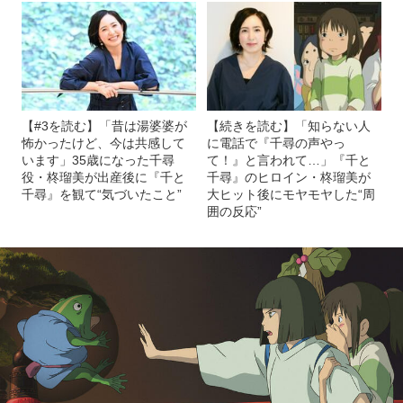
【#3を読む】「昔は湯婆婆が
【続きを読む】「知らない人
怖かったけど、今は共感して
に電話で『千尋の声やっ
います」35歳になった千尋
て！』と言われて…」『千と
役・柊瑠美が出産後に『千と
千尋』のヒロイン・柊瑠美が
千尋』を観て“気づいたこと”
大ヒット後にモヤモヤした“周
囲の反応”