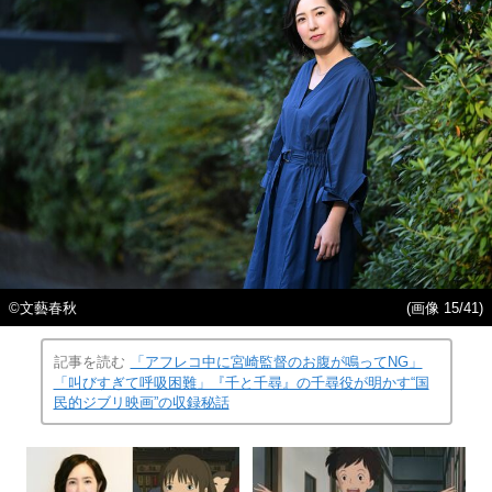
©文藝春秋
(画像 15/41)
記事を読む
「アフレコ中に宮崎監督のお腹が鳴ってNG」
「叫びすぎて呼吸困難」『千と千尋』の千尋役が明かす“国
民的ジブリ映画”の収録秘話