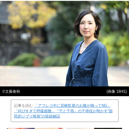
©文藝春秋
(画像 19/41)
記事を読む
「アフレコ中に宮崎監督のお腹が鳴ってNG」
「叫びすぎて呼吸困難」『千と千尋』の千尋役が明かす“国
民的ジブリ映画”の収録秘話