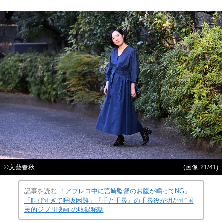
©文藝春秋
(画像 21/41)
記事を読む
「アフレコ中に宮崎監督のお腹が鳴ってNG」
「叫びすぎて呼吸困難」『千と千尋』の千尋役が明かす“国
民的ジブリ映画”の収録秘話