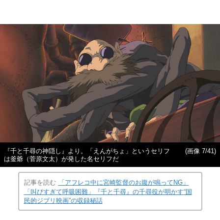
『千と千尋の神隠し』より。「えんがちょ」というセリフ
(画像 7/41)
は釜爺（菅原文太）が発した名セリフだ
記事を読む
「アフレコ中に宮崎監督のお腹が鳴ってNG」
「叫びすぎて呼吸困難」『千と千尋』の千尋役が明かす“国
民的ジブリ映画”の収録秘話