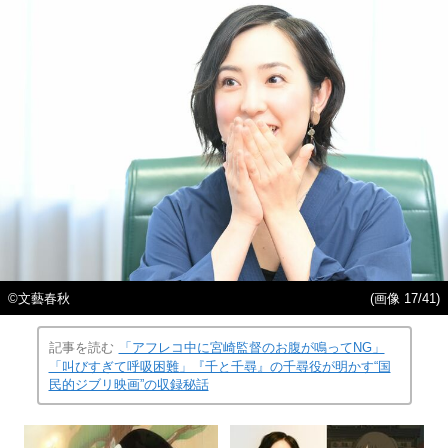
©文藝春秋
(画像 17/41)
記事を読む
「アフレコ中に宮崎監督のお腹が鳴ってNG」
「叫びすぎて呼吸困難」『千と千尋』の千尋役が明かす“国
民的ジブリ映画”の収録秘話