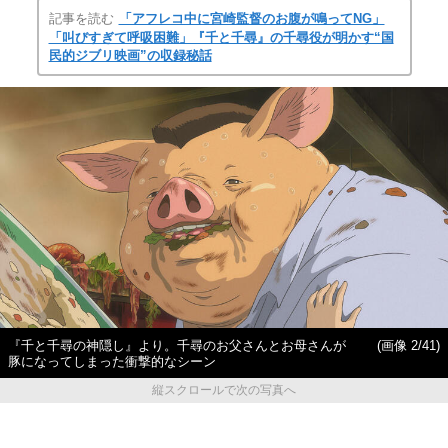
記事を読む
「アフレコ中に宮崎監督のお腹が鳴ってNG」
「叫びすぎて呼吸困難」『千と千尋』の千尋役が明かす“国
民的ジブリ映画”の収録秘話
『千と千尋の神隠し』より。千尋のお父さんとお母さんが
(画像 2/41)
豚になってしまった衝撃的なシーン
縦スクロールで次の写真へ