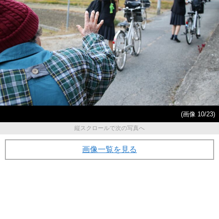
(画像 10/23)
縦スクロールで次の写真へ
画像一覧を見る