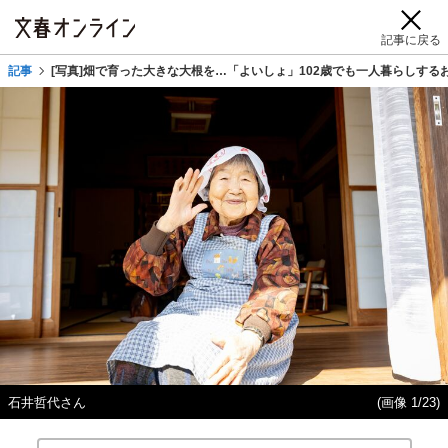
記事に戻る
記事
[写真]畑で育った大きな大根を…「よいしょ」102歳でも一人暮らしする
石井哲代さん
(画像 1/23)