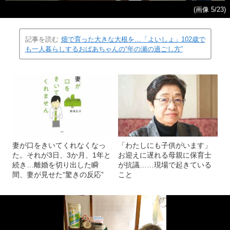
(画像 5/23)
記事を読む
畑で育った大きな大根を…「よいしょ」102歳で
も一人暮らしするおばあちゃんの“年の瀬の過ごし方”
妻が口をきいてくれなくなっ
「わたしにも子供がいます」
た。それが3日、3か月、1年と
お迎えに遅れる母親に保育士
続き…離婚を切り出した瞬
が抗議……現場で起きている
間、妻が見せた“驚きの反応”
こと