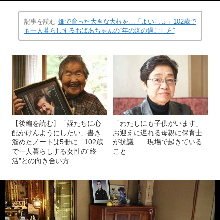
記事を読む
畑で育った大きな大根を…「よいしょ」102歳で
も一人暮らしするおばあちゃんの“年の瀬の過ごし方”
【後編を読む】「姪たちに心
「わたしにも子供がいます」
配かけんようにしたい」書き
お迎えに遅れる母親に保育士
溜めたノートは5冊に…102歳
が抗議……現場で起きている
で一人暮らしする女性の“終
こと
活”との向き合い方