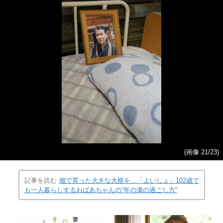
(画像 21/23)
記事を読む
畑で育った大きな大根を…「よいしょ」102歳で
も一人暮らしするおばあちゃんの“年の瀬の過ごし方”