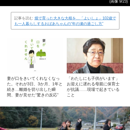
(画像 9/23)
記事を読む
畑で育った大きな大根を…「よいしょ」102歳で
も一人暮らしするおばあちゃんの“年の瀬の過ごし方”
妻が口をきいてくれなくなっ
「わたしにも子供がいます」
た。それが3日、3か月、1年と
お迎えに遅れる母親に保育士
続き…離婚を切り出した瞬
が抗議……現場で起きている
間、妻が見せた“驚きの反応”
こと