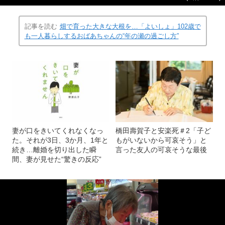
記事を読む
畑で育った大きな大根を…「よいしょ」102歳で
も一人暮らしするおばあちゃんの“年の瀬の過ごし方”
妻が口をきいてくれなくなっ
橋田壽賀子と安楽死＃2「子ど
た。それが3日、3か月、1年と
もがいないから可哀そう」と
続き…離婚を切り出した瞬
言った友人の可哀そうな最後
間、妻が見せた“驚きの反応”