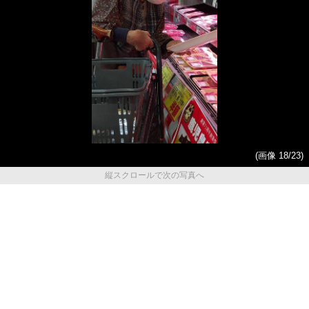
(画像 18/23)
縦スクロールで次の写真へ