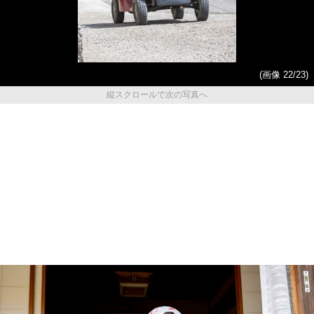
(画像 22/23)
縦スクロールで次の写真へ