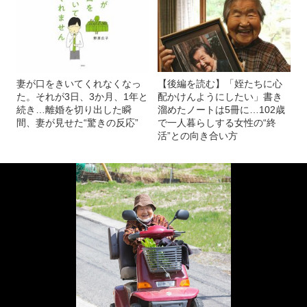
妻が口をきいてくれなくなっ
【後編を読む】「姪たちに心
た。それが3日、3か月、1年と
配かけんようにしたい」書き
続き…離婚を切り出した瞬
溜めたノートは5冊に…102歳
間、妻が見せた“驚きの反応”
で一人暮らしする女性の“終
活”との向き合い方