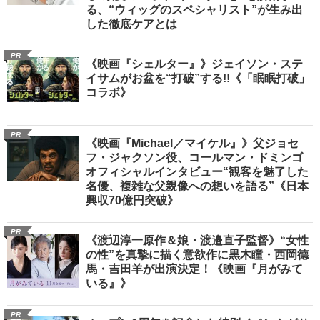
る、“ウィッグのスペシャリスト”が生み出
した徹底ケアとは
PR
《映画『シェルター』》ジェイソン・ステ
イサムがお盆を“打破”する!!《「眠眠打破」
コラボ》
PR
《映画『Michael／マイケル』》父ジョセ
フ・ジャクソン役、コールマン・ドミンゴ
オフィシャルインタビュー“観客を魅了した
名優、複雑な父親像への想いを語る”《日本
興収70億円突破》
PR
《渡辺淳一原作＆娘・渡邉直子監督》“女性
の性”を真摯に描く意欲作に黒木瞳・西岡德
馬・吉田羊が出演決定！《映画『月がみて
いる』》
PR