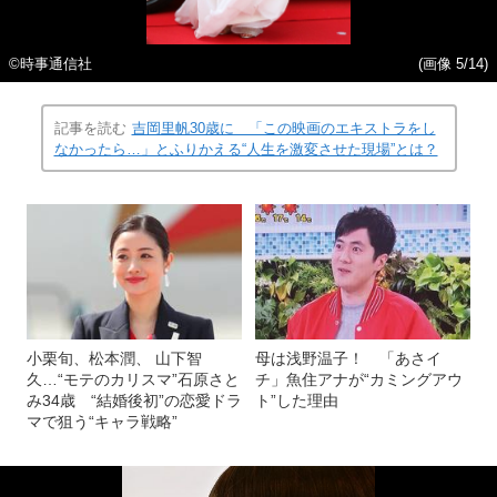
©時事通信社
(画像 5/14)
記事を読む
吉岡里帆30歳に 「この映画のエキストラをし
なかったら…」とふりかえる“人生を激変させた現場”とは？
小栗旬、松本潤、 山下智
母は浅野温子！ 「あさイ
久…“モテのカリスマ”石原さと
チ」魚住アナが“カミングアウ
み34歳 “結婚後初”の恋愛ドラ
ト”した理由
マで狙う“キャラ戦略”