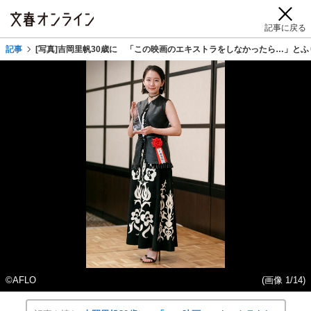
記事に戻る
記事
[写真]吉岡里帆30歳に 「この映画のエキストラをしなかったら…」とふ
©AFLO
(画像 1/14)