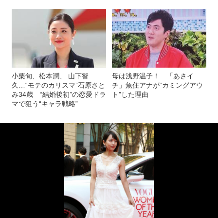
小栗旬、松本潤、 山下智
母は浅野温子！ 「あさイ
久…“モテのカリスマ”石原さと
チ」魚住アナが“カミングアウ
み34歳 “結婚後初”の恋愛ドラ
ト”した理由
マで狙う“キャラ戦略”