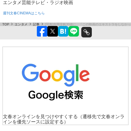
エンタメ
芸能
テレビ・ラジオ
映画
週刊文春CINEMAはこちら
TOP
エンタメ
記事
[写真]吉岡里帆30歳に 「この映画のエキストラをしなか
文春オンラインを見つけやすくする
（遷移先で文春オンラ
インを優先ソースに設定する）