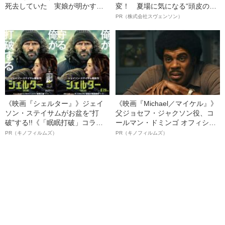
死去していた 実娘が明かす
変！ 夏場に気になる“頭皮のニ
「毒母」の素顔と空白の晩年
オイ”や“ベタつき”を解消す
PR（株式会社スヴェンソン）
る、“ウィッグのスペシャリス
ト”が生み出した徹底ケアとは
《映画『シェルター』》ジェイ
《映画『Michael／マイケル』》
ソン・ステイサムがお盆を“打
父ジョセフ・ジャクソン役、コ
破”する!!《「眠眠打破」コラ
ールマン・ドミンゴ オフィシャ
ボ》
ルインタビュー“観客を魅了した
PR（キノフィルムズ）
PR（キノフィルムズ）
名優、複雑な父親像への想いを
語る”《日本興収70億円突破》