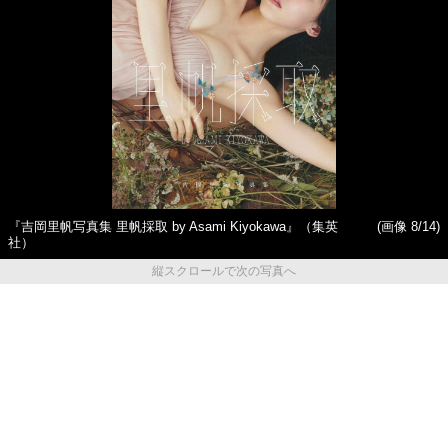
『吉岡里帆写真集 里帆採取 by Asami Kiyokawa』（集英
(画像 8/14)
社）
縦スクロールで次の写真へ