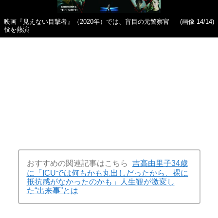
映画『見えない目撃者』（2020年）では、盲目の元警察官
(画像 14/14)
役を熱演
おすすめの関連記事はこちら
吉高由里子34歳
に「ICUでは何もかも丸出しだったから、裸に
抵抗感がなかったのかも」人生観が激変し
た“出来事”とは