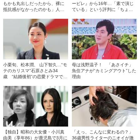
もかも丸出しだったから、裸に
ービレ』から16年…「素で演じ
抵抗感がなかったのかも」人生
ている」という評判に「ちょっ
観が激変した“出来事”とは
とむかつく」理由とは？
小栗旬、松本潤、 山下智久…“モ
母は浅野温子！ 「あさイチ」
テのカリスマ”石原さとみ34
魚住アナが“カミングアウト”した
歳 “結婚後初”の恋愛ドラマで狙
理由
う“キャラ戦略”
【独自】昭和の大女優・小川真
「えっ、こんなに変わるの？」
由美（享年86）が鹿児島で3月に
36歳男性ライターのニオイが激