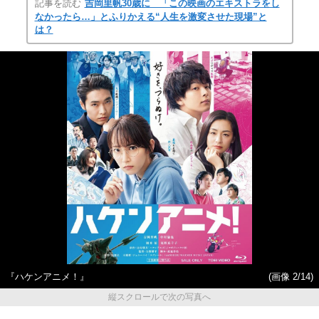
記事を読む
吉岡里帆30歳に 「この映画のエキストラをし
なかったら…」とふりかえる“人生を激変させた現場”と
は？
『ハケンアニメ！』
(画像 2/14)
縦スクロールで次の写真へ