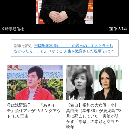
©時事通信社
(画像 3/14)
記事を読む
吉岡里帆30歳に 「この映画のエキストラをし
なかったら…」とふりかえる“人生を激変させた現場”とは？
母は浅野温子！ 「あさイ
【独自】昭和の大女優・小川
チ」魚住アナが“カミングアウ
真由美（享年86）が鹿児島で3
ト”した理由
月に死去していた 実娘が明
かす「毒母」の素顔と空白の
晩年