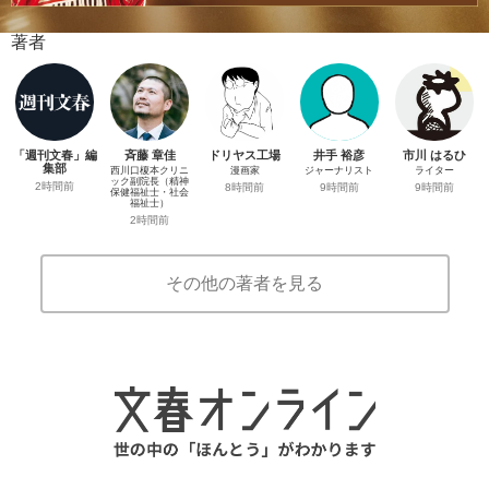
著者
「週刊文春」編
斉藤 章佳
ドリヤス工場
井手 裕彦
市川 はるひ
集部
西川口榎本クリニ
漫画家
ジャーナリスト
ライター
ック副院長（精神
2時間前
8時間前
9時間前
9時間前
保健福祉士・社会
福祉士）
2時間前
その他の著者を見る