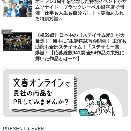
オープン1周年を記念した特別イベントがサ
ムソナイト・ブラックレーベル銀座店で開
催 仕事も人生も自分らしく～笑顔あふれ
る特別対談～
PR
《祝59歳》日本中の【ステイサム愛】が大
暴走！ “勝手に”生誕祭試写会開催！ 主演も
助演も全部ステイサム！「ステサミー賞」
爆誕！【応募総数941票 全54作品の栄冠に
輝いた作品とはー!?】
PRESENT & EVENT