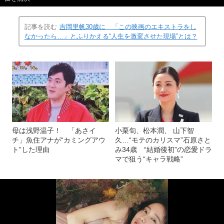
記事を読む
吉岡里帆30歳に 「この映画のエキストラをし
なかったら…」とふりかえる“人生を激変させた現場”とは？
母は浅野温子！ 「あさイ
小栗旬、松本潤、 山下智
チ」魚住アナが“カミングアウ
久…“モテのカリスマ”石原さと
ト”した理由
み34歳 “結婚後初”の恋愛ドラ
マで狙う“キャラ戦略”