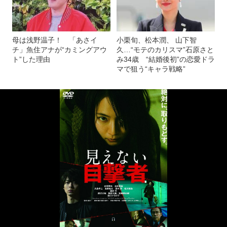
母は浅野温子！ 「あさイ
小栗旬、松本潤、 山下智
チ」魚住アナが“カミングアウ
久…“モテのカリスマ”石原さと
ト”した理由
み34歳 “結婚後初”の恋愛ドラ
マで狙う“キャラ戦略”