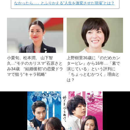
なかったら…」とふりかえる“人生を激変させた現場”とは？
小栗旬、松本潤、 山下智
上野樹里36歳に『のだめカン
久…“モテのカリスマ”石原さと
タービレ』から16年…「素で
み34歳 “結婚後初”の恋愛ドラ
演じている」という評判に
マで狙う“キャラ戦略”
「ちょっとむかつく」理由と
は？