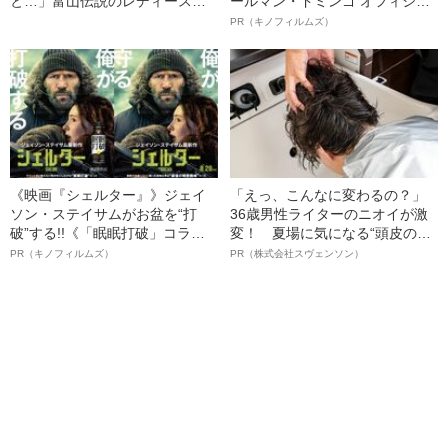
と…」富山伝説のレディース初
ールマン・ドミンゴ オフィシャ
代総長（36）が語る、ギャルサ
ルインタビュー“観客を魅了した
PR（キノフィルムズ）
ー制圧と朝までのバイク暴走
名優、複雑な父親像への想いを
語る”《日本興収70億円突破》
《映画『シェルター』》ジェイ
「えっ、こんなに変わるの？」
ソン・ステイサムがお盆を“打
36歳男性ライターのニオイが激
破”する!!《「眠眠打破」コラ
変！ 夏場に気になる“頭皮のニ
ボ》
オイ”や“ベタつき”を解消す
PR（キノフィルムズ）
PR（株式会社スヴェンソン）
る、“ウィッグのスペシャリス
ト”が生み出した徹底ケアとは