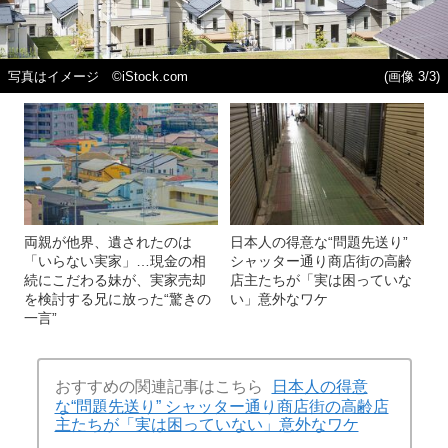
写真はイメージ ©iStock.com
(画像 3/3)
両親が他界、遺されたのは
日本人の得意な“問題先送り”
「いらない実家」…現金の相
シャッター通り商店街の高齢
続にこだわる妹が、実家売却
店主たちが「実は困っていな
を検討する兄に放った“驚きの
い」意外なワケ
一言”
おすすめの関連記事はこちら
日本人の得意
な“問題先送り” シャッター通り商店街の高齢店
主たちが「実は困っていない」意外なワケ