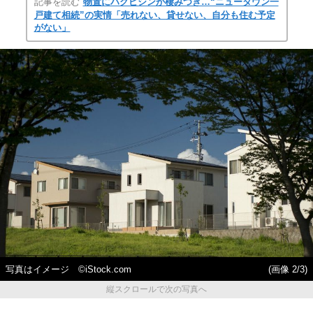
記事を読む
物置にハクビシンが棲みつき…“ニュータウン一
戸建て相続”の実情「売れない、貸せない、自分も住む予定
がない」
写真はイメージ ©iStock.com
(画像 2/3)
縦スクロールで次の写真へ