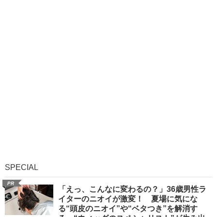
SPECIAL
PR
「えっ、こんなに変わるの？」36歳男性ラ
イターのニオイが激変！ 夏場に気にな
る“頭皮のニオイ”や“ベタつき”を解消す