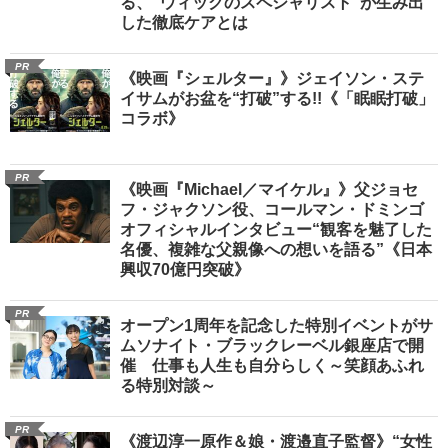
る、“ウィッグのスペシャリスト”が生み出
した徹底ケアとは
PR
《映画『シェルター』》ジェイソン・ステ
イサムがお盆を“打破”する!!《「眠眠打破」
コラボ》
PR
《映画『Michael／マイケル』》父ジョセ
フ・ジャクソン役、コールマン・ドミンゴ
オフィシャルインタビュー“観客を魅了した
名優、複雑な父親像への想いを語る”《日本
興収70億円突破》
PR
オープン1周年を記念した特別イベントがサ
ムソナイト・ブラックレーベル銀座店で開
催 仕事も人生も自分らしく～笑顔あふれ
る特別対談～
PR
《渡辺淳一原作＆娘・渡邉直子監督》“女性