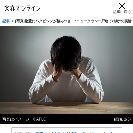
記事に戻る
記事
[写真]物置にハクビシンが棲みつき…“ニュータウン一戸建て相続”の実
写真はイメージ ©AFLO
(画像 1/3)