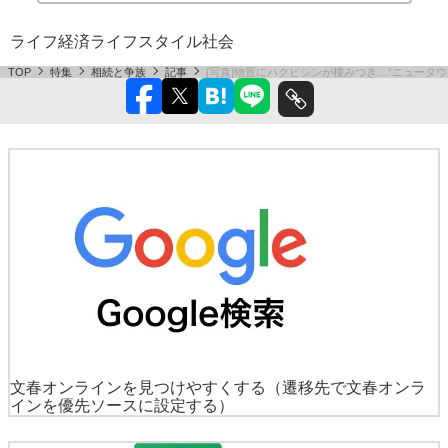
ライフ
経済
ライフスタイル
社会
TOP
特集
相続と争族
記事
[写真]物置にハクビシンが棲みつき…“ニュータ
文春オンラインを見つけやすくする
（遷移先で文春オンラ
インを優先ソースに設定する）