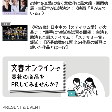
の性”を真摯に描く意欲作に黒木瞳・西岡德
馬・吉田羊が出演決定！《映画『月がみて
いる』》
PR
《祝59歳》日本中の【ステイサム愛】が大
暴走！ “勝手に”生誕祭試写会開催！ 主演も
助演も全部ステイサム！「ステサミー賞」
爆誕！【応募総数941票 全54作品の栄冠に
輝いた作品とはー!?】
PRESENT & EVENT