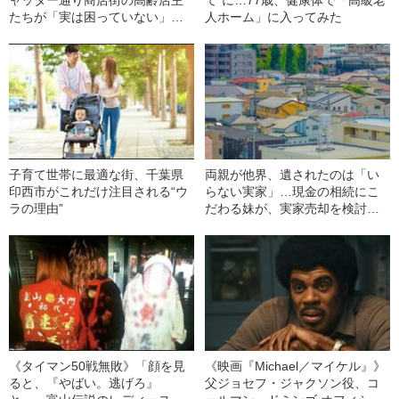
ャッター通り商店街の高齢店主
て”に…77歳、健康体で「高級老
たちが「実は困っていない」意
人ホーム」に入ってみた
外なワケ
子育て世帯に最適な街、千葉県
両親が他界、遺されたのは「い
印西市がこれだけ注目される“ウ
らない実家」…現金の相続にこ
ラの理由”
だわる妹が、実家売却を検討す
る兄に放った“驚きの一言”
《タイマン50戦無敗》「顔を見
《映画『Michael／マイケル』》
ると、『やばい。逃げろ』
父ジョセフ・ジャクソン役、コ