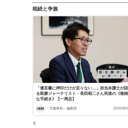
相続と争族
「遺言書に押印だけが足りない…」担当弁護士が語
る医療ジャーナリスト・長田昭二さん死後の《複雑
な手続き》【一周忌】
「文藝春秋」編集部
2026/06/