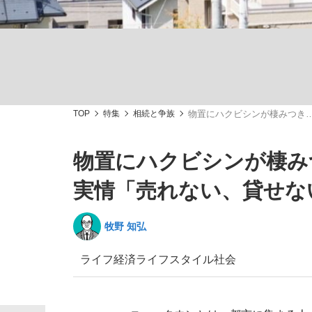
TOP
特集
相続と争族
物置にハクビシンが棲みつき…
「敗因分析は一切聞かれなかった」侍ジャパン選
キングの誕生を、目撃せよ。
物置にハクビシンが棲み
実情「売れない、貸せな
牧野 知弘
the Style
ライフ
経済
ライフスタイル
社会
「目標達成できなかったからと言って…」サッ