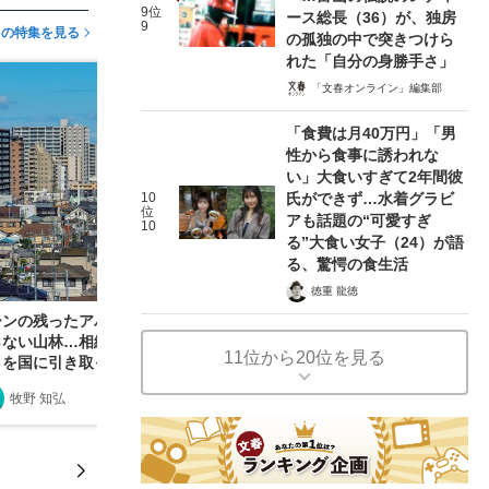
9位
ース総長（36）が、独房
9
この特集を見る
の孤独の中で突きつけら
れた「自分の身勝手さ」
「文春オンライン」編集部
「食費は月40万円」「男
性から食事に誘われな
い」大食いすぎて2年間彼
10
氏ができず…水着グラビ
位
アも話題の“可愛すぎ
10
る”大食い女子（24）が語
る、驚愕の食生活
徳重 龍徳
ーンの残ったアパート、地方の実家、山間のよく
らない山林…相続してしまった「いらない不動
11位から20位を見る
」を国に引き取ってもらうには？
牧野 知弘
2023/01/04