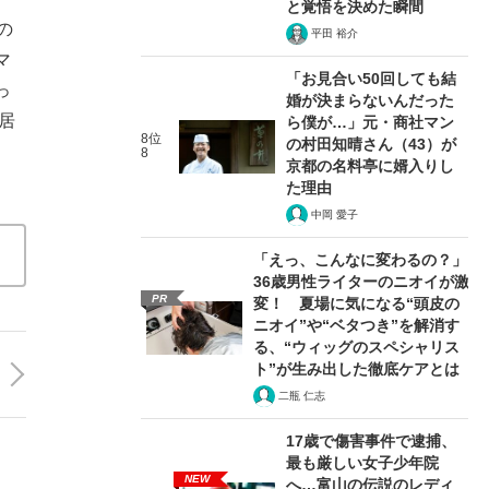
と覚悟を決めた瞬間
の
平田 裕介
マ
「お見合い50回しても結
っ
婚が決まらないんだった
居
ら僕が…」元・商社マン
8位
の村田知晴さん（43）が
8
京都の名料亭に婿入りし
た理由
中岡 愛子
「えっ、こんなに変わるの？」
36歳男性ライターのニオイが激
PR
変！ 夏場に気になる“頭皮の
ニオイ”や“ベタつき”を解消す
る、“ウィッグのスペシャリス
ト”が生み出した徹底ケアとは
二瓶 仁志
17歳で傷害事件で逮捕、
最も厳しい女子少年院
NEW
へ…富山の伝説のレディ