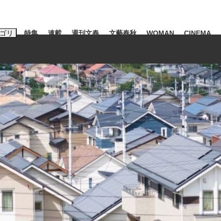
ゴリ
特集
連載
週刊文春
文藝春秋
WOMAN
CINEMA
キーワード入力
ス
エンタメ
ライフ
ビジネス
ーワードタグ一覧
山凌輝
#高市早苗
#後藤真希
#森岡毅
#城彰二
#内田有紀
観る将棋、読
池上彰
て明かした日本代表監督に...
「最悪の空気のまま解散」W