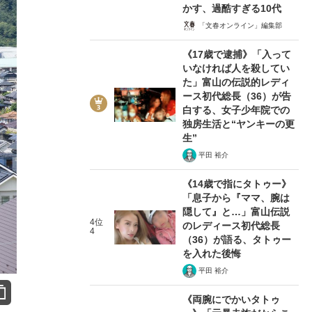
かす、過酷すぎる10代
「文春オンライン」編集部
《17歳で逮捕》「入って
いなければ人を殺してい
た」富山の伝説的レディ
ース初代総長（36）が告
白する、女子少年院での
独房生活と“ヤンキーの更
生”
平田 裕介
《14歳で指にタトゥー》
「息子から『ママ、腕は
隠して』と…」富山伝説
4位
のレディース初代総長
4
（36）が語る、タトゥー
を入れた後悔
平田 裕介
《両腕にでかいタトゥ