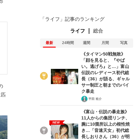
郊
「ライフ」記事のランキング
ライフ
総合
最新
24時間
週間
月間
写真
《タイマン50戦無敗》
「顔を見ると、『やば
い。逃げろ』と…」富山
伝説のレディース初代総
長（36）が語る、ギャル
サー制圧と朝までのバイ
の
ク暴走
に匹
平田 裕介
《富山・伝説の暴走族》
11人からの集団リンチ、
NEW
腕に10箇所以上の根性焼
き…「音速天女」初代総
長しおりさん（36）が明