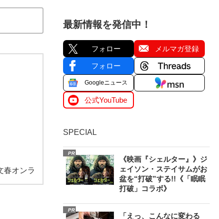
最新情報を発信中！
フォロー
メルマガ登録
フォロー
Googleニュース
公式YouTube
SPECIAL
PR
《映画『シェルター』》ジ
ェイソン・ステイサムがお
文春オンラ
盆を“打破”する!!《「眠眠
打破」コラボ》
PR
「えっ、こんなに変わる