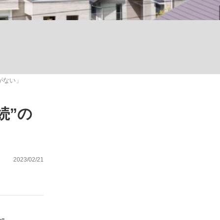
ない資産運用のすべて
がない」
が悲しい」『北の国から』倉本聰氏（91...
続”の
2023/02/21