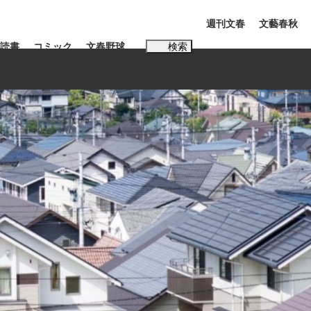
週刊文春
文藝春秋
読書
コミック
文春野球
検索
電子版
PLUS
インタビュー
読書
#玉木雄一郎
む将棋
BC日本代表“敗戦”の真実 選手が明かす...