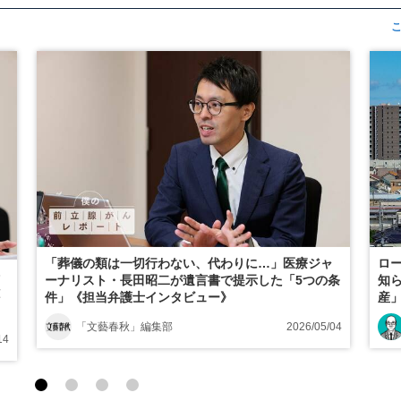
「葬儀の類は一切行わない、代わりに…」医療ジャ
ロ
ーナリスト・長田昭二が遺言書で提示した「5つの条
知
件」《担当弁護士インタビュー》
産
「文藝春秋」編集部
2026/05/04
14