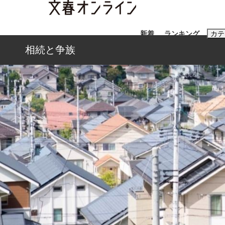
新着
ランキング
カテ
相続と争族
スクープ
ニュー
おすすめのキ
#藤田晋
#三
#亀和田武
#
「90%は失敗する。でも…」本田圭佑が初め
終戦から81年