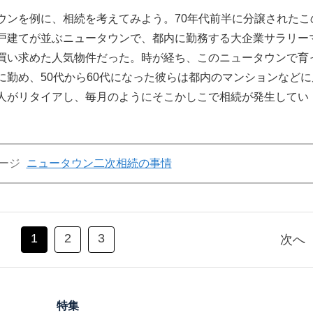
ンを例に、相続を考えてみよう。70年代前半に分譲されたこ
戸建てが並ぶニュータウンで、都内に勤務する大企業サラリー
買い求めた人気物件だった。時が経ち、このニュータウンで育
勤め、50代から60代になった彼らは都内のマンションなどに
人がリタイアし、毎月のようにそこかしこで相続が発生してい
ージ
ニュータウン二次相続の事情
1
2
3
次へ
特集