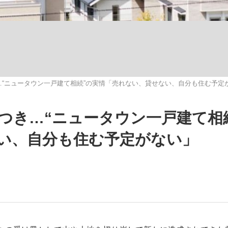
いまさら聞け
“ニュータウン一戸建て相続”の実情「売れない、貸せない、自分も住む予定
手が証言した“NPB聞...
「クマが悪者扱いされているの
つき…“ニュータウン一戸建て相
い、自分も住む予定がない」
もっと見る
カー日本代表・森保一監督...