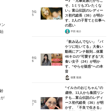
ー》「元暴走族だからこ
そ、1ミリもズレたくな
い」富山伝説のレディー
5位
5
ス初代総長（36）が明か
す、2人の子育てと仕事へ
ウン
の思い
始
平田 裕介
「飲み込んでない」「バ
ケツに吐いてる」大食い
動画にアンチ殺到…体重
46キロの“可愛すぎる”大
6位
6
食い女子（24）が明か
す、“やらせ疑惑”への本
音
徳重 龍徳
“イルカのおじちゃん”の
齢
虐待、11人から集団リン
なが
チも…富山伝説のレディ
7位
ース初代総長（36）が明
7
かす、「不良で生きる」