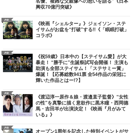
名優、複雑な父親像への想いを語る”《日本
興収70億円突破》
PR
《映画『シェルター』》ジェイソン・ステ
イサムがお盆を“打破”する!!《「眠眠打破」
コラボ》
PR
《祝59歳》日本中の【ステイサム愛】が大
暴走！ “勝手に”生誕祭試写会開催！ 主演も
助演も全部ステイサム！「ステサミー賞」
爆誕！【応募総数941票 全54作品の栄冠に
輝いた作品とはー!?】
PR
《渡辺淳一原作＆娘・渡邉直子監督》“女性
の性”を真摯に描く意欲作に黒木瞳・西岡德
馬・吉田羊が出演決定！《映画『月がみて
いる』》
PR
オープン1周年を記念した特別イベントがサ