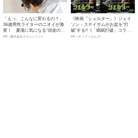
「えっ、こんなに変わるの？」
《映画『シェルター』》ジェイ
36歳男性ライターのニオイが激
ソン・ステイサムがお盆を“打
変！ 夏場に気になる“頭皮のニ
破”する!!《「眠眠打破」コラ
オイ”や“ベタつき”を解消す
ボ》
PR（株式会社スヴェンソン）
PR（キノフィルムズ）
る、“ウィッグのスペシャリス
ト”が生み出した徹底ケアとは