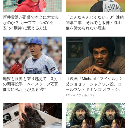
新井貴浩が監督で本当に大丈夫
「こんなもんじゃない」3年連続
なのか？ カープファンの“不
開幕二軍…それでも阪神・髙山
安”を“期待”に変える方法
俊を諦められない理由
地獄も限界も乗り越えて…3度目
《映画『Michael／マイケル』》
の開幕投手・ベイスターズ石田
父ジョセフ・ジャクソン役、コ
健大に私たちが見る”夢”
ールマン・ドミンゴ オフィシャ
ルインタビュー“観客を魅了した
PR（キノフィルムズ）
名優、複雑な父親像への想いを
語る”《日本興収70億円突破》