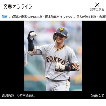
記事に戻る
記事
[写真]“最高”なのは主将・岡本和真だけじゃない。巨人が誇る副将・吉
吉川尚輝 ©時事通信社
(画像 1/1)