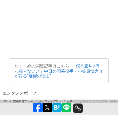
おすすめの関連記事はこちら
「僕と宏斗が引
っ張らないと」中日の開幕投手・小笠原慎之介
が語る“飛躍の理由”
エンタメ
スポーツ
TOP
文春野球コラム
読売ジャイアンツ
記事
[写真]“最高”なのは主将・