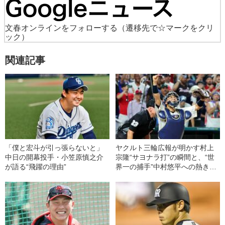
文春オンラインをフォローする
（遷移先で☆マークをクリ
ック）
関連記事
「僕と宏斗が引っ張らないと」
ヤクルト三輪広報が明かす村上
中日の開幕投手・小笠原慎之介
宗隆“サヨナラ打”の瞬間と、“世
が語る“飛躍の理由”
界一の捕手”中村悠平への熱き思
い