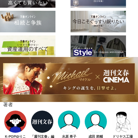
著者
K-POPゆりこ
「週刊文春」編
水原 希子
成田 悠輔
ドリヤス工場