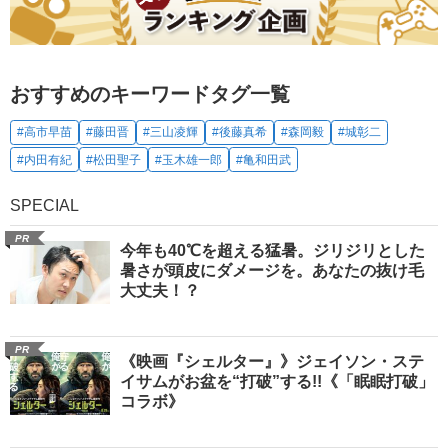
おすすめのキーワードタグ一覧
#高市早苗
#藤田晋
#三山凌輝
#後藤真希
#森岡毅
#城彰二
#内田有紀
#松田聖子
#玉木雄一郎
#亀和田武
SPECIAL
PR
今年も40℃を超える猛暑。ジリジリとした
暑さが頭皮にダメージを。あなたの抜け毛
大丈夫！？
PR
《映画『シェルター』》ジェイソン・ステ
イサムがお盆を“打破”する!!《「眠眠打破」
コラボ》