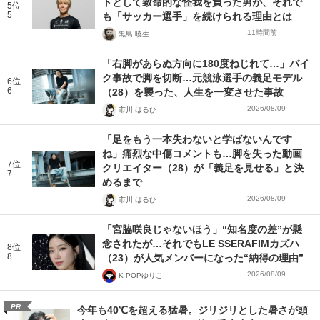
トとして致命的な怪我を負った男が、それで
5位
5
も「サッカー選手」を続けられる理由とは
11時間前
黒島 暁生
「右脚があらぬ方向に180度ねじれて…」バイ
ク事故で脚を切断…元競泳選手の義足モデル
6位
6
（28）を襲った、人生を一変させた事故
2026/08/09
市川 はるひ
「足をもう一本失わないと学ばないんです
ね」痛烈な中傷コメントも…脚を失った動画
7位
クリエイター（28）が「義足を見せる」と決
7
めるまで
2026/08/09
市川 はるひ
「宮脇咲良じゃないほう」“知名度の差”が懸
念されたが…それでもLE SSERAFIMカズハ
8位
8
（23）が人気メンバーになった“納得の理由”
2026/08/09
K-POPゆりこ
PR
今年も40℃を超える猛暑。ジリジリとした暑さが頭