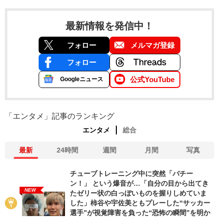
最新情報を発信中！
フォロー
メルマガ登録
フォロー
公式YouTube
Googleニュース
「エンタメ」記事のランキング
エンタメ
総合
最新
24時間
週間
月間
写真
チューブトレーニング中に突然「バチー
ン！」 という爆音が…「自分の目から出てき
NEW
たゼリー状の白っぽいものを握りしめていま
した」柿谷や宇佐美ともプレーした“サッカー
選手”が視覚障害を負った“恐怖の瞬間”を明か