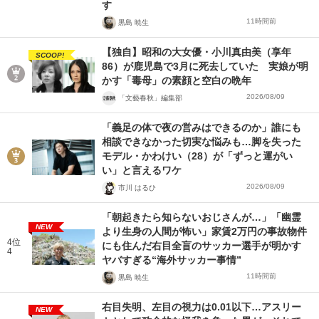
す
11時間前
黒島 暁生
【独自】昭和の大女優・小川真由美（享年
SCOOP!
86）が鹿児島で3月に死去していた 実娘が明
かす「毒母」の素顔と空白の晩年
2026/08/09
「文藝春秋」編集部
「義足の体で夜の営みはできるのか」誰にも
相談できなかった切実な悩みも…脚を失った
モデル・かわけい（28）が「ずっと運がい
い」と言えるワケ
2026/08/09
市川 はるひ
「朝起きたら知らないおじさんが…」「幽霊
NEW
より生身の人間が怖い」家賃2万円の事故物件
4位
にも住んだ右目全盲のサッカー選手が明かす
4
ヤバすぎる“海外サッカー事情”
11時間前
黒島 暁生
右目失明、左目の視力は0.01以下…アスリー
NEW