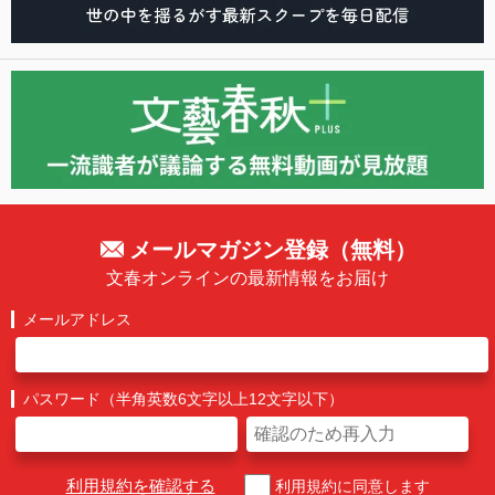
メールマガジン登録（無料）
文春オンラインの最新情報をお届け
メールアドレス
パスワード（半角英数6文字以上12文字以下）
利用規約を確認する
利用規約に同意します