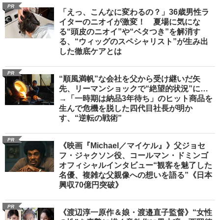
PR
「えっ、こんなに変わるの？」36歳男性ラ
イターのニオイが激変！ 夏場に気にな
る“頭皮のニオイ”や“ベタつき”を解消す
る、“ウィッグのスペシャリスト”が生み出
した徹底ケアとは
PR
“順風満帆”な会社を父から受け継いだ矢
先、リーマンショックで“絶望的状況”に…
→「一時期は納品3年待ち」のヒット商品を
生んで危機を脱した四代目社長が明か
す、“逆転の戦術”
PR
《映画『Michael／マイケル』》父ジョセ
フ・ジャクソン役、コールマン・ドミンゴ
オフィシャルインタビュー“観客を魅了した
名優、複雑な父親像への想いを語る”《日本
興収70億円突破》
PR
《渡辺淳一原作＆娘・渡邉直子監督》“女性