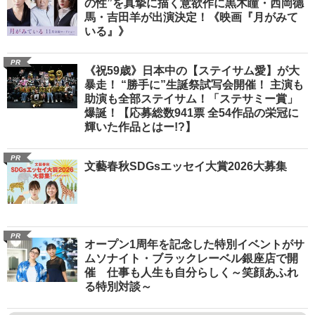
の性”を真摯に描く意欲作に黒木瞳・西岡德
馬・吉田羊が出演決定！《映画『月がみて
いる』》
PR
《祝59歳》日本中の【ステイサム愛】が大
暴走！ “勝手に”生誕祭試写会開催！ 主演も
助演も全部ステイサム！「ステサミー賞」
爆誕！【応募総数941票 全54作品の栄冠に
輝いた作品とはー!?】
PR
文藝春秋SDGsエッセイ大賞2026大募集
PR
オープン1周年を記念した特別イベントがサ
ムソナイト・ブラックレーベル銀座店で開
催 仕事も人生も自分らしく～笑顔あふれ
る特別対談～