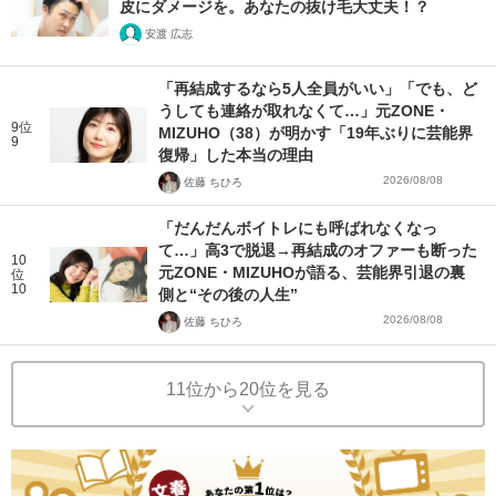
皮にダメージを。あなたの抜け毛大丈夫！？
安渡 広志
「再結成するなら5人全員がいい」「でも、ど
うしても連絡が取れなくて…」元ZONE・
9位
MIZUHO（38）が明かす「19年ぶりに芸能界
9
復帰」した本当の理由
2026/08/08
佐藤 ちひろ
「だんだんボイトレにも呼ばれなくなっ
て…」高3で脱退→再結成のオファーも断った
10
元ZONE・MIZUHOが語る、芸能界引退の裏
位
10
側と“その後の人生”
2026/08/08
佐藤 ちひろ
11位から20位を見る