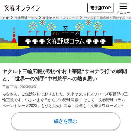
電子版TOP
メニュー
TOP
文春野球コラム
東京ヤクルトスワローズ
ヤクルト三輪広報が明かす村上宗
ヤクルト三輪広報が明かす村上宗隆“サヨナラ打”の瞬間
と、“世界一の捕手”中村悠平への熱き思い
三輪 正義
2023/03/31
みなさん、ご無沙汰しておりました。東京ヤクルトスワローズ広報部の三
輪正義です。いよいよ今日からプロ野球開幕！ そして「文春野球コラム
ペナントレース2023」もひと足先に開幕。今年も「文春スワローズ」の一
員として、リ…
続きを読む