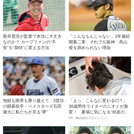
新井貴浩が監督で本当に大丈夫
「こんなもんじゃない」3年連続
なのか？ カープファンの“不
開幕二軍…それでも阪神・髙山
安”を“期待”に変える方法
俊を諦められない理由
地獄も限界も乗り越えて…3度目
「えっ、こんなに変わるの？」
の開幕投手・ベイスターズ石田
36歳男性ライターのニオイが激
健大に私たちが見る”夢”
変！ 夏場に気になる“頭皮のニ
オイ”や“ベタつき”を解消す
PR（株式会社スヴェンソン）
る、“ウィッグのスペシャリス
ト”が生み出した徹底ケアとは