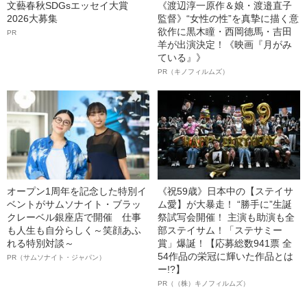
文藝春秋SDGsエッセイ大賞
《渡辺淳一原作＆娘・渡邉直子
2026大募集
監督》“女性の性”を真摯に描く意
欲作に黒木瞳・西岡德馬・吉田
PR
羊が出演決定！《映画『月がみ
ている』》
PR（キノフィルムズ）
オープン1周年を記念した特別イ
《祝59歳》日本中の【ステイサ
ベントがサムソナイト・ブラッ
ム愛】が大暴走！ “勝手に”生誕
クレーベル銀座店で開催 仕事
祭試写会開催！ 主演も助演も全
も人生も自分らしく～笑顔あふ
部ステイサム！「ステサミー
れる特別対談～
賞」爆誕！【応募総数941票 全
54作品の栄冠に輝いた作品とは
PR（サムソナイト・ジャパン）
ー!?】
PR（（株）キノフィルムズ）