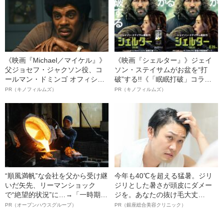
《映画『Michael／マイケル』》
《映画『シェルター』》ジェイ
父ジョセフ・ジャクソン役、コ
ソン・ステイサムがお盆を“打
ールマン・ドミンゴ オフィシャ
破”する!!《「眠眠打破」コラ
ルインタビュー“観客を魅了した
ボ》
PR（キノフィルムズ）
PR（キノフィルムズ）
名優、複雑な父親像への想いを
語る”《日本興収70億円突破》
“順風満帆”な会社を父から受け継
今年も40℃を超える猛暑。ジリ
いだ矢先、リーマンショック
ジリとした暑さが頭皮にダメー
で“絶望的状況”に…→「一時期は
ジを。あなたの抜け毛大丈
納品3年待ち」のヒット商品を生
夫！？
PR（オープンハウスグループ）
PR（銀座総合美容クリニック）
んで危機を脱した四代目社長が