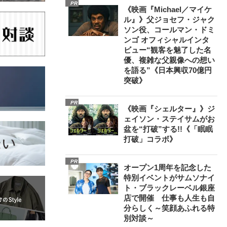
PR
《映画『Michael／マイケ
ル』》父ジョセフ・ジャク
ソン役、コールマン・ドミ
ンゴ オフィシャルインタ
ビュー“観客を魅了した名
優、複雑な父親像への想い
を語る”《日本興収70億円
突破》
PR
《映画『シェルター』》ジ
ェイソン・ステイサムがお
盆を“打破”する!!《「眠眠
打破」コラボ》
PR
オープン1周年を記念した
特別イベントがサムソナイ
ト・ブラックレーベル銀座
店で開催 仕事も人生も自
分らしく～笑顔あふれる特
別対談～