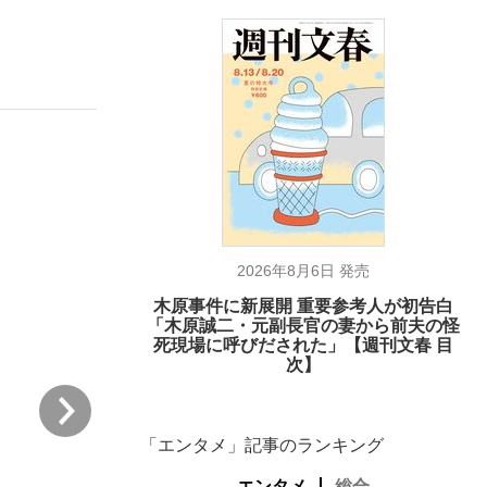
ない資産運用のすべて
が悲しい」『北の国から』倉本聰氏（91...
2026年8月6日 発売
木原事件に新展開 重要参考人が初告白
「木原誠二・元副長官の妻から前夫の怪
死現場に呼びだされた」【週刊文春 目
次】
次
「エンタメ」記事のランキング
エンタメ
総合