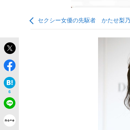
セクシー女優の先駆者 かたせ梨乃6
「敗因分析は一切聞かれなかった」侍ジャパン選
キングの誕生を、目撃せよ。
6
the Style
「目標達成できなかったからと言って…」サッ