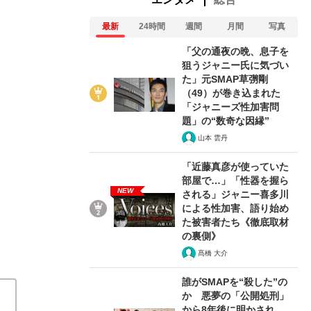
最新
24時間
週間
月間
写真
「父の通夜の晩、息子を
狙うジャニー氏に気づい
2/6
た」元SMAP草彅剛
（49）が巻き込まれた
「ジャニーズ性加害問
題」の“数奇な因縁”
山本 雲丹
「近藤真彦が使っていた
部屋で…」「性器を握ら
NEW
される」ジャニー喜多川
による性加害、語り始め
た被害者たち《徹底取材
の裏側》
髙橋 大介
誰がSMAPを“殺した”の
か 悪夢の「公開処刑」
から8年後に明かされ