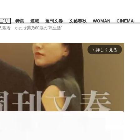
ゴリ
特集
連載
週刊文春
文藝春秋
WOMAN
CINEMA
先駆者 かたせ梨乃60歳の“私生活”
キーワード入力
ス
エンタメ
ライフ
ビジネス
詳しく見る
arrow_forward_ios
ーワードタグ一覧
山凌輝
#高市早苗
#後藤真希
#森岡毅
#城彰二
#内田有紀
観る将棋、読
#亀和田武
て明かした日本代表監督に...
「最悪の空気のまま解散」W