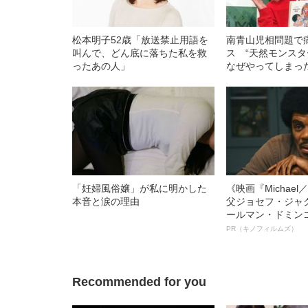
松本明子52歳「放送禁止用語を
南青山児相問題で
叫んで、どん底に落ちた私を救
ス “天然モンスタ
ったあの人」
なぜやってしまっ
「妊婦風俗嬢」が私に明かした
《映画『Michae
本音と涙の理由
父ジョセフ・ジャ
ールマン・ドミン
ルインタビュー“
PR（キノフィルムズ）
名優、複雑な父親
語る”《日本興収7
Recommended for you