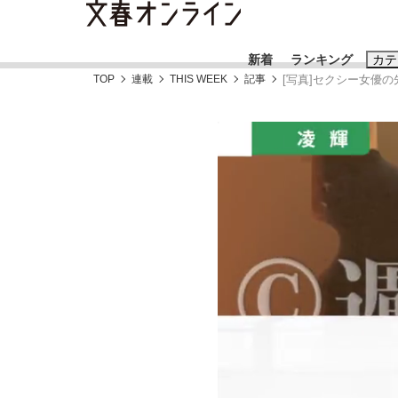
新着
ランキング
カテ
TOP
連載
THIS WEEK
記事
[写真]セクシー女優の
スクープ
ニュー
おすすめのキ
#藤田晋
#三
#玉木雄一郎
「90%は失敗する。でも…」本田圭佑が初め
終戦から81年