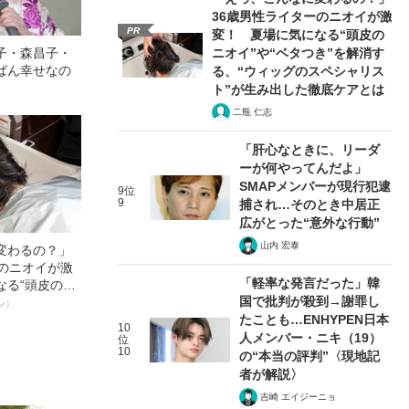
36歳男性ライターのニオイが激
PR
変！ 夏場に気になる“頭皮の
子・森昌子・
ニオイ”や“ベタつき”を解消す
ばん幸せなの
る、“ウィッグのスペシャリス
ト”が生み出した徹底ケアとは
二瓶 仁志
「肝心なときに、リーダ
ーが何やってんだよ」
SMAPメンバーが現行犯逮
9位
9
捕され…そのとき中居正
広がとった“意外な行動”
山内 宏泰
変わるの？」
ーのニオイが激
「軽率な発言だった」韓
なる“頭皮のニ
国で批判が殺到→謝罪し
”を解消す
ン）
たことも…ENHYPEN日本
スペシャリス
10
徹底ケアとは
人メンバー・ニキ（19）
位
10
の“本当の評判”〈現地記
者が解説〉
吉崎 エイジーニョ