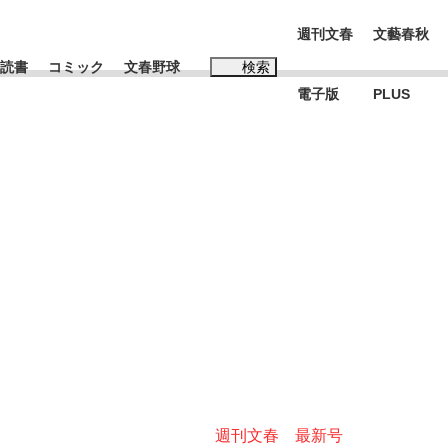
週刊文春
文藝春秋
読書
コミック
文春野球
検索
電子版
PLUS
インタビュー
読書
#松田聖子
む将棋
BC日本代表“敗戦”の真実 選手が明かす...
週刊文春 最新号