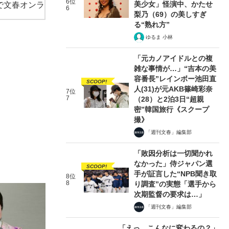
6位
美少女」怪演中、かたせ
で文春オンラ
6
梨乃（69）の美しすぎ
る“熟れ方”
ゆるま 小林
「元カノアイドルとの複
雑な事情が…」“吉本の美
容番長”レインボー池田直
SCOOP!
人(31)が元AKB篠崎彩奈
7位
7
（28）と2泊3日“超親
密”韓国旅行《スクープ
撮》
「週刊文春」編集部
「敗因分析は一切聞かれ
なかった」侍ジャパン選
SCOOP!
手が証言した“NPB聞き取
8位
8
り調査”の実態「選手から
次期監督の要求は…」
「週刊文春」編集部
「えっ、こんなに変わるの？」