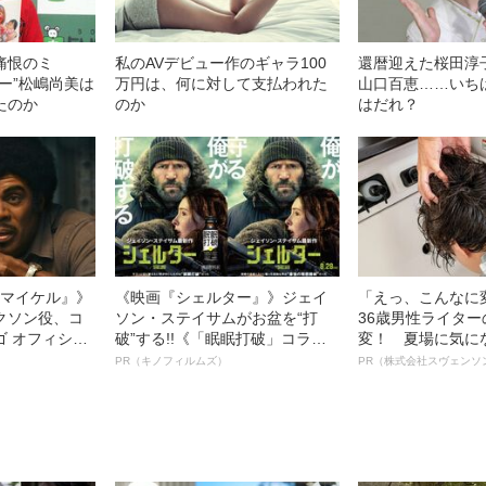
痛恨のミ
私のAVデビュー作のギャラ100
還暦迎えた桜田淳
ー”松嶋尚美は
万円は、何に対して支払われた
山口百恵……いち
たのか
のか
はだれ？
l／マイケル』》
《映画『シェルター』》ジェイ
「えっ、こんなに
クソン役、コ
ソン・ステイサムがお盆を“打
36歳男性ライタ
ゴ オフィシャ
破”する!!《「眠眠打破」コラ
変！ 夏場に気に
観客を魅了した
ボ》
オイ”や“ベタつき
PR（キノフィルムズ）
PR（株式会社スヴェンソ
像への想いを
る、“ウィッグの
0億円突破》
ト”が生み出した