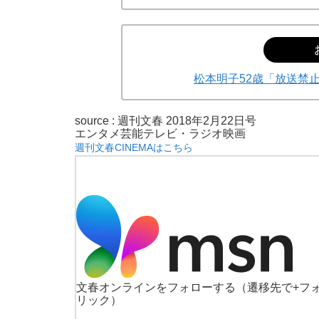
松本明子52歳「放送禁
source :
週刊文春 2018年2月22日号
エンタメ
芸能
テレビ・ラジオ
映画
週刊文春CINEMAはこちら
文春オンラインをフォローする
（遷移先で+フ
リック）