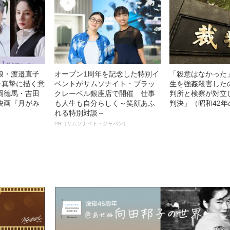
娘・渡邉直子
オープン1周年を記念した特別イ
「殺意はなかった
を真摯に描く意
ベントがサムソナイト・ブラッ
生を強姦殺害した
岡德馬・吉田
クレーベル銀座店で開催 仕事
判所と検察が対立
映画『月がみ
も人生も自分らしく～笑顔あふ
判決」（昭和42年
れる特別対談～
PR（サムソナイト・ジャパン）