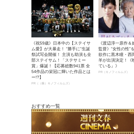
《祝59歳》日本中の【ステイサ
《渡辺淳一原作＆
ム愛】が大暴走！ “勝手に”生誕
監督》“女性の性”
祭試写会開催！ 主演も助演も全
欲作に黒木瞳・西
部ステイサム！「ステサミー
羊が出演決定！《
賞」爆誕！【応募総数941票 全
ている』》
54作品の栄冠に輝いた作品とは
PR（キノフィルムズ）
ー!?】
PR（（株）キノフィルムズ）
おすすめ一覧