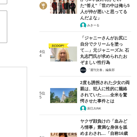
た“答え”「世の中は俺ら5
人が仲が悪いと思ってる
んだよな」
みきーる
「ジャニーさんがお尻に
自分でクリームを塗っ
SCOOP!
て…」元ジャニーズJr. 石
4位
4
丸志門氏が求められたお
ぞましい性行為
「週刊文春」編集部
2度も誘拐された少女の両
親は、犯人に性的に籠絡
5位
されていた……全米を驚
5
愕させた事件とは
辰巳JUNK
ヤクザ顔負けの「血みど
ろ情事」豊満な身体を舐
めまわされ…「自称16歳