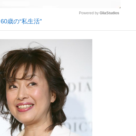
Powered by 
GliaStudios
0歳の“私生活”
いまさら聞け
Mute
手が証言した“NPB聞...
「クマが悪者扱いされているの
もっと見る
カー日本代表・森保一監督...