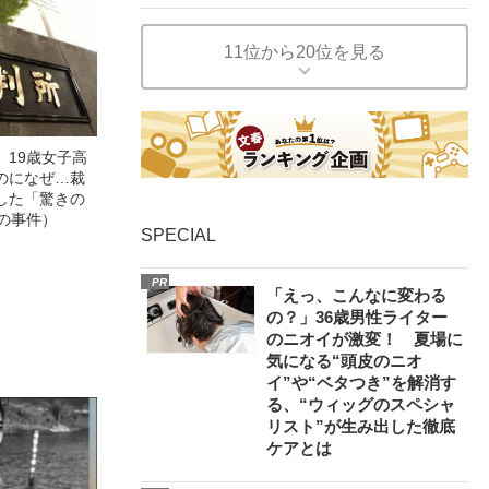
11位から20位を見る
」19歳女子高
のになぜ…裁
した「驚きの
の事件）
SPECIAL
PR
「えっ、こんなに変わる
の？」36歳男性ライター
のニオイが激変！ 夏場に
気になる“頭皮のニオ
イ”や“ベタつき”を解消す
る、“ウィッグのスペシャ
リスト”が生み出した徹底
ケアとは