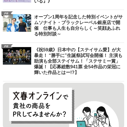
いる』》
PR
オープン1周年を記念した特別イベントがサ
ムソナイト・ブラックレーベル銀座店で開
催 仕事も人生も自分らしく～笑顔あふれ
る特別対談～
PR
《祝59歳》日本中の【ステイサム愛】が大
暴走！ “勝手に”生誕祭試写会開催！ 主演も
助演も全部ステイサム！「ステサミー賞」
爆誕！【応募総数941票 全54作品の栄冠に
輝いた作品とはー!?】