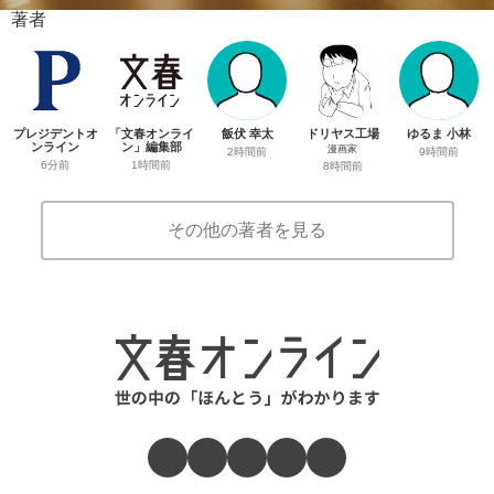
著者
プレジデントオ
「文春オンライ
飯伏 幸太
ドリヤス工場
ゆるま 小林
ンライン
ン」編集部
漫画家
2時間前
9時間前
6分前
1時間前
8時間前
その他の著者を見る