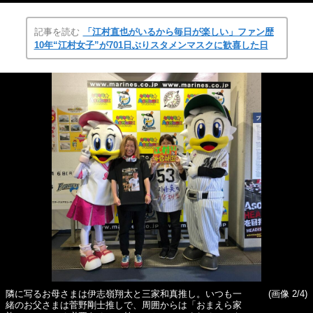
記事を読む
「江村直也がいるから毎日が楽しい」ファン歴
10年“江村女子”が701日ぶりスタメンマスクに歓喜した日
隣に写るお母さまは伊志嶺翔太と三家和真推し。いつも一
(画像 2/4)
緒のお父さまは菅野剛士推しで、周囲からは「おまえら家