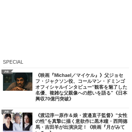
SPECIAL
PR
《映画『Michael／マイケル』》父ジョセ
フ・ジャクソン役、コールマン・ドミンゴ
オフィシャルインタビュー“観客を魅了した
名優、複雑な父親像への想いを語る”《日本
興収70億円突破》
PR
《渡辺淳一原作＆娘・渡邉直子監督》“女性
の性”を真摯に描く意欲作に黒木瞳・西岡德
馬・吉田羊が出演決定！《映画『月がみて