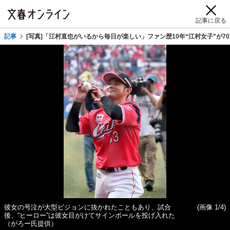
記事に戻る
記事
[写真]「江村直也がいるから毎日が楽しい」ファン歴10年“江村女子”が7
彼女の号泣が大型ビジョンに抜かれたこともあり、試合
(画像 1/4)
後、“ヒーロー”は彼女目がけてサインボールを投げ入れた
（がろー氏提供）