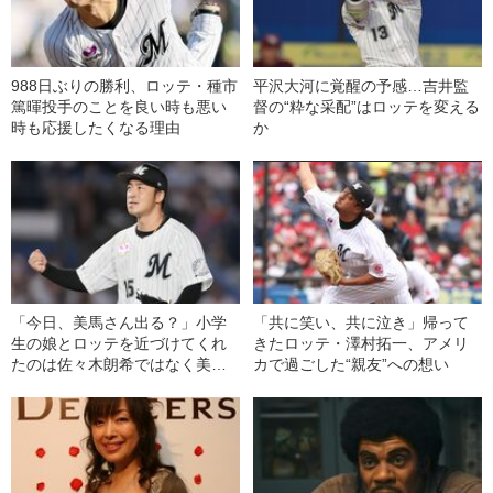
988日ぶりの勝利、ロッテ・種市
平沢大河に覚醒の予感…吉井監
篤暉投手のことを良い時も悪い
督の“粋な采配”はロッテを変える
時も応援したくなる理由
か
「今日、美馬さん出る？」小学
「共に笑い、共に泣き」帰って
生の娘とロッテを近づけてくれ
きたロッテ・澤村拓一、アメリ
たのは佐々木朗希ではなく美馬
カで過ごした“親友”への想い
学だった話