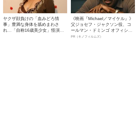
ヤクザ顔負けの「血みどろ情
《映画『Michael／マイケル』》
事」豊満な身体を舐めまわさ
父ジョセフ・ジャクソン役、コ
れ…「自称16歳美少女」怪演
ールマン・ドミンゴ オフィシャ
中、かたせ梨乃（69）の美しす
ルインタビュー“観客を魅了した
PR（キノフィルムズ）
ぎる“熟れ方”
名優、複雑な父親像への想いを
語る”《日本興収70億円突破》