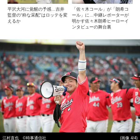
平沢大河に覚醒の予感…吉井
「佐々木コール」が「朗希コ
監督の“粋な采配”はロッテを変
ール」に…中継レポーターが
えるか
明かす佐々木朗希ヒーローイ
ンタビューの舞台裏
江村直也 ©時事通信社
(画像 4/4)