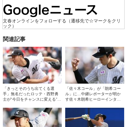
文春オンラインをフォローする
（遷移先で☆マークをクリ
ック）
関連記事
「きっとそのうち出てくる選
「佐々木コール」が「朗希コー
手」無名だったロッテ・西野勇
ル」に…中継レポーターが明か
士が“今日をチャンスに変える”ま
す佐々木朗希ヒーローインタビ
で
ューの舞台裏