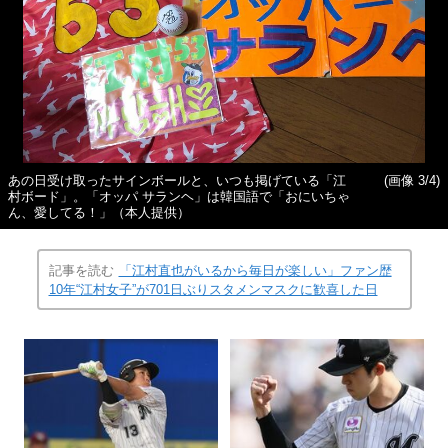
あの日受け取ったサインボールと、いつも掲げている「江
(画像 3/4)
村ボード」。「オッパ サランヘ」は韓国語で「おにいちゃ
ん、愛してる！」（本人提供）
記事を読む
「江村直也がいるから毎日が楽しい」ファン歴
10年“江村女子”が701日ぶりスタメンマスクに歓喜した日