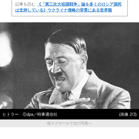
記事を読む
《「第三次大祖国戦争」論を多くのロシア国民
は支持している》ウクライナ侵略の背景にある世界観
ヒトラー Ⓒdpa／時事通信社
(画像 2/3)
縦スクロールで次の写真へ