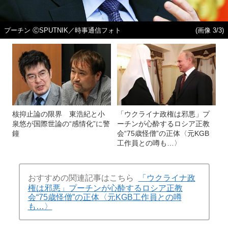
プーチン ⒸSPUTNIK／時事通信フォト
(画像 3/3)
核抑止論の限界 東浩紀と小
「ウクライナ政権は邪悪」プ
泉悠が国際世論の“感情化”に警
ーチンが心酔するロシア正教
鐘
会“75歳怪僧”の正体〈元KGB
工作員との噂も…〉
おすすめの関連記事はこちら
「ウクライナ政
権は邪悪」プーチンが心酔するロシア正教
会“75歳怪僧”の正体〈元KGB工作員との噂
も…〉