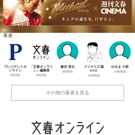
著者
プレジデントオ
「文春オンライ
飯伏 幸太
ドリヤス工場
ゆるま 小林
ンライン
ン」編集部
漫画家
9時間前
16時間前
7時間前
8時間前
15時間前
その他の著者を見る