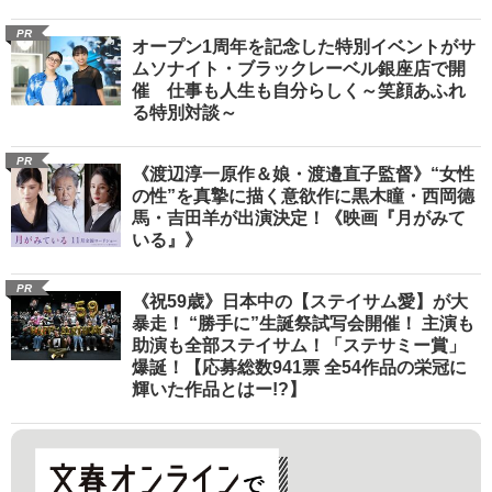
PR
オープン1周年を記念した特別イベントがサ
ムソナイト・ブラックレーベル銀座店で開
催 仕事も人生も自分らしく～笑顔あふれ
る特別対談～
PR
《渡辺淳一原作＆娘・渡邉直子監督》“女性
の性”を真摯に描く意欲作に黒木瞳・西岡德
馬・吉田羊が出演決定！《映画『月がみて
いる』》
PR
《祝59歳》日本中の【ステイサム愛】が大
暴走！ “勝手に”生誕祭試写会開催！ 主演も
助演も全部ステイサム！「ステサミー賞」
爆誕！【応募総数941票 全54作品の栄冠に
輝いた作品とはー!?】