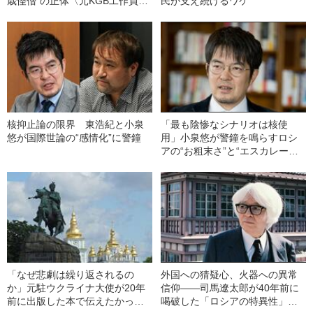
歳怪僧”の正体〈元KGB工作員と
民が支え続けるワケ
の噂も…〉
核抑止論の限界 東浩紀と小泉
「最も陰惨なシナリオは核使
悠が国際世論の“感情化”に警鐘
用」小泉悠が警鐘を鳴らすロシ
アの“お粗末さ”と“エスカレーシ
ョン抑止”
「なぜ悲劇は繰り返されるの
外国への猜疑心、火器への異常
か」元駐ウクライナ大使が20年
信仰——司馬遼󠄁太郎が40年前に
前に出版した本で伝えたかった
喝破した「ロシアの特異性」の