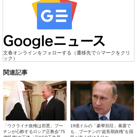
文春オンラインをフォローする
（遷移先で☆マークをクリ
ック）
関連記事
「ウクライナ政権は邪悪」プー
19億ドルの「豪華別荘」暴露で
チンが心酔するロシア正教会“75
も…プーチンの“超長期政権”を国