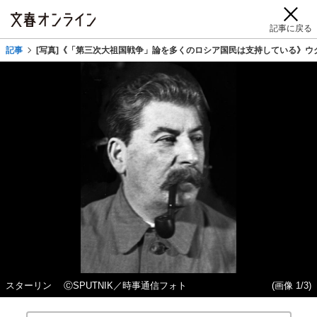
記事に戻る
記事
[写真]《「第三次大祖国戦争」論を多くのロシア国民は支持している》ウ
スターリン ⒸSPUTNIK／時事通信フォト
(画像 1/3)