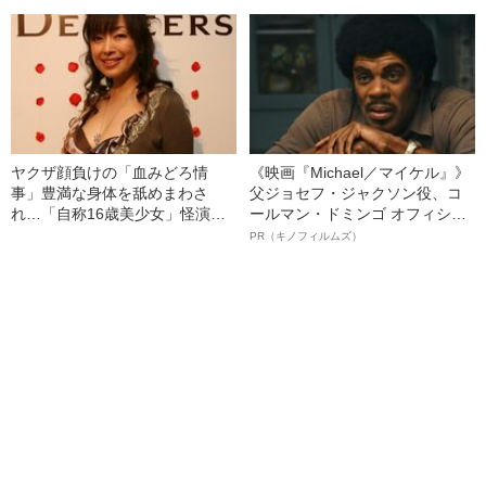
こと
中身
ヤクザ顔負けの「血みどろ情
《映画『Michael／マイケル』》
事」豊満な身体を舐めまわさ
父ジョセフ・ジャクソン役、コ
れ…「自称16歳美少女」怪演
ールマン・ドミンゴ オフィシャ
中、かたせ梨乃（69）の美しす
ルインタビュー“観客を魅了した
PR（キノフィルムズ）
ぎる“熟れ方”
名優、複雑な父親像への想いを
語る”《日本興収70億円突破》