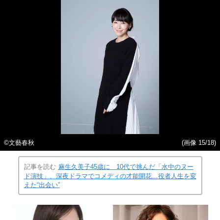
©文藝春秋
(画像 15/18)
記事を読む
麻生久美子45歳に 10代で挑んだ「水中のヌー
ド演技」、深夜ドラマでコメディの才能開花…役者人生を変
えた“出会い”