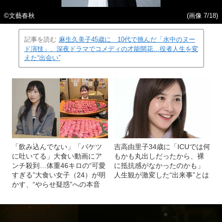
©文藝春秋
(画像 7/18)
記事を読む
麻生久美子45歳に 10代で挑んだ「水中のヌー
ド演技」、深夜ドラマでコメディの才能開花…役者人生を変
えた“出会い”
「飲み込んでない」「バケツ
吉高由里子34歳に「ICUでは何
に吐いてる」大食い動画にア
もかも丸出しだったから、裸
ンチ殺到…体重46キロの“可愛
に抵抗感がなかったのかも」
すぎる”大食い女子（24）が明
人生観が激変した“出来事”とは
かす、“やらせ疑惑”への本音