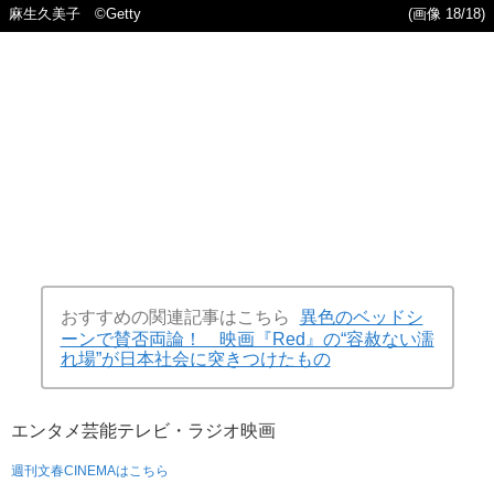
麻生久美子 ©Getty
(画像 18/18)
おすすめの関連記事はこちら
異色のベッドシ
ーンで賛否両論！ 映画『Red』の“容赦ない濡
れ場”が日本社会に突きつけたもの
エンタメ
芸能
テレビ・ラジオ
映画
週刊文春CINEMAはこちら