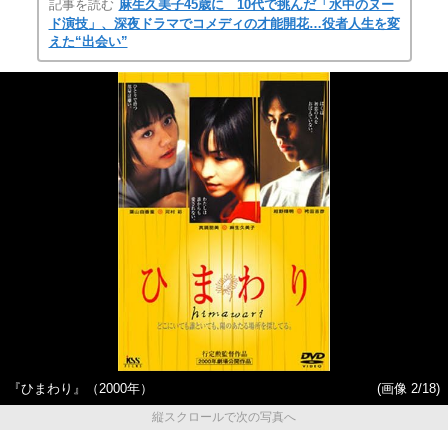
記事を読む
麻生久美子45歳に 10代で挑んだ「水中のヌー
ド演技」、深夜ドラマでコメディの才能開花…役者人生を変
えた“出会い”
『ひまわり』（2000年）
(画像 2/18)
縦スクロールで次の写真へ