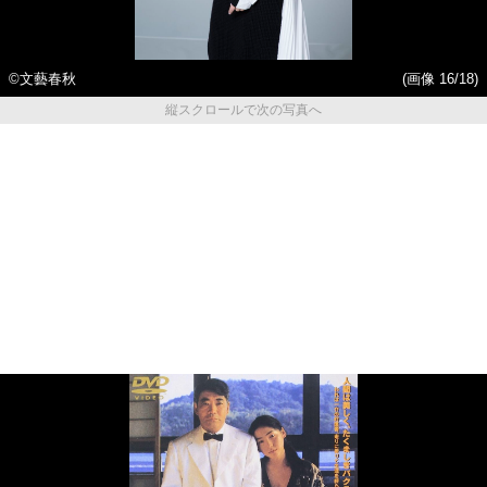
©文藝春秋
(画像 16/18)
縦スクロールで次の写真へ