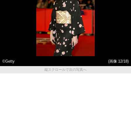
©Getty
(画像 12/18)
縦スクロールで次の写真へ