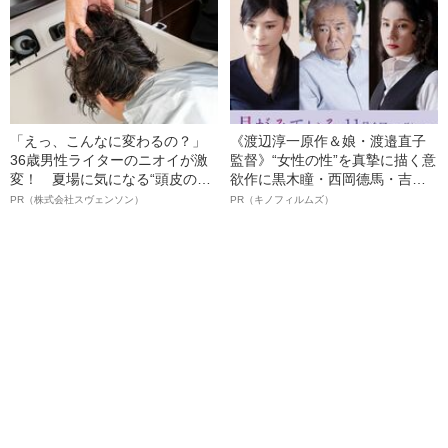
語る”《日本興収70億円突破》
「えっ、こんなに変わるの？」
《渡辺淳一原作＆娘・渡邉直子
36歳男性ライターのニオイが激
監督》“女性の性”を真摯に描く意
変！ 夏場に気になる“頭皮のニ
欲作に黒木瞳・西岡德馬・吉田
オイ”や“ベタつき”を解消す
羊が出演決定！《映画『月がみ
PR（株式会社スヴェンソン）
PR（キノフィルムズ）
る、“ウィッグのスペシャリス
ている』》
ト”が生み出した徹底ケアとは