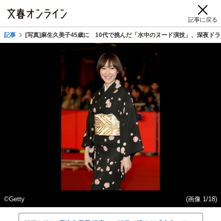
記事に戻る
記事
[写真]麻生久美子45歳に 10代で挑んだ「水中のヌード演技」、深夜ド
©Getty
(画像 1/18)