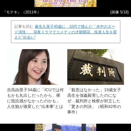
『モテキ』（2011年）
(画像 5/18)
記事を読む
麻生久美子45歳に 10代で挑んだ「水中のヌー
ド演技」、深夜ドラマでコメディの才能開花…役者人生を変
えた“出会い”
吉高由里子34歳に「ICUでは何
「殺意はなかった」19歳女子
もかも丸出しだったから、裸
高生を強姦殺害したのにな
に抵抗感がなかったのかも」
ぜ…裁判所と検察が対立した
人生観が激変した“出来事”とは
「驚きの判決」（昭和42年の
事件）