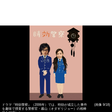
ドラマ『時効警察』（2006年）では、時効が成立した事件
(画像 9/18)
を趣味で捜査する警察官・霧山（オダギリジョー）の相棒