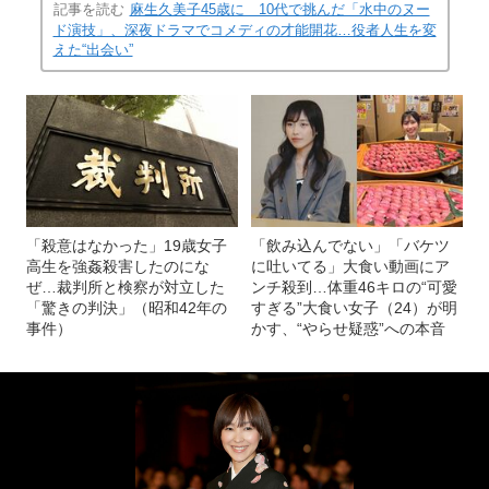
記事を読む
麻生久美子45歳に 10代で挑んだ「水中のヌー
ド演技」、深夜ドラマでコメディの才能開花…役者人生を変
えた“出会い”
「殺意はなかった」19歳女子
「飲み込んでない」「バケツ
高生を強姦殺害したのにな
に吐いてる」大食い動画にア
ぜ…裁判所と検察が対立した
ンチ殺到…体重46キロの“可愛
「驚きの判決」（昭和42年の
すぎる”大食い女子（24）が明
事件）
かす、“やらせ疑惑”への本音