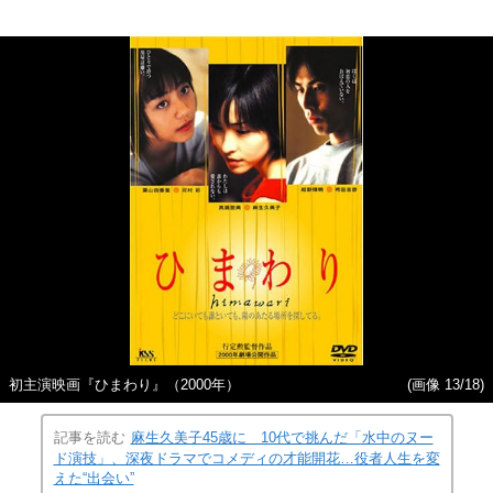
初主演映画『ひまわり』（2000年）
(画像 13/18)
記事を読む
麻生久美子45歳に 10代で挑んだ「水中のヌー
ド演技」、深夜ドラマでコメディの才能開花…役者人生を変
えた“出会い”