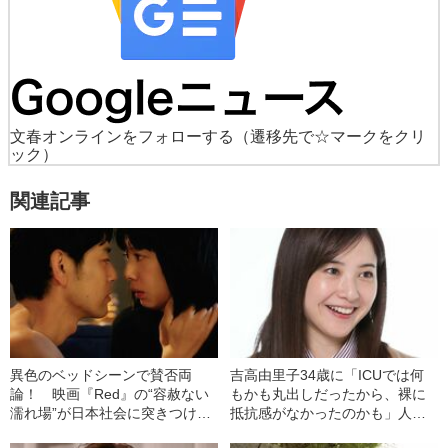
文春オンラインをフォローする
（遷移先で☆マークをクリ
ック）
関連記事
異色のベッドシーンで賛否両
吉高由里子34歳に「ICUでは何
論！ 映画『Red』の“容赦ない
もかも丸出しだったから、裸に
濡れ場”が日本社会に突きつけた
抵抗感がなかったのかも」人生
もの
観が激変した“出来事”とは