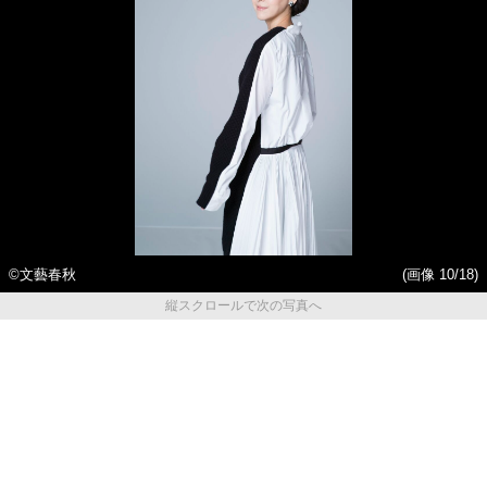
©文藝春秋
(画像 10/18)
縦スクロールで次の写真へ