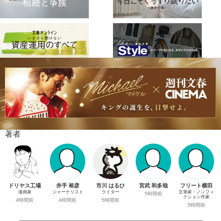
著者
ドリヤス工場
井手 裕彦
市川 はるひ
宮武 和多哉
フリート横田
漫画家
ジャーナリスト
ライター
文筆家・ノンフィ
5時間前
クション作家
4時間前
4時間前
5時間前
5時間前