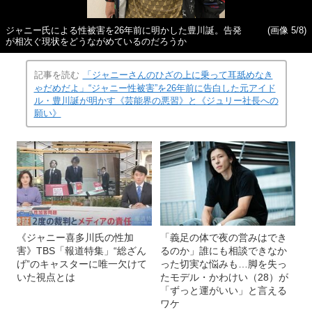
ジャニー氏による性被害を26年前に明かした豊川誕。告発
(画像 5/8)
が相次ぐ現状をどうながめているのだろうか
記事を読む
「ジャニーさんのひざの上に乗って耳舐めなき
ゃだめだよ」“ジャニー性被害”を26年前に告白した元アイド
ル・豊川誕が明かす《芸能界の悪習》と《ジュリー社長への
願い》
《ジャニー喜多川氏の性加
「義足の体で夜の営みはでき
害》TBS「報道特集」“総ざん
るのか」誰にも相談できなか
げ”のキャスターに唯一欠けて
った切実な悩みも…脚を失っ
いた視点とは
たモデル・かわけい（28）が
「ずっと運がいい」と言える
ワケ