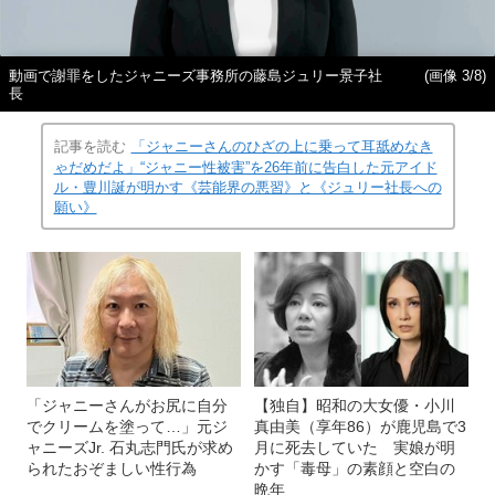
動画で謝罪をしたジャニーズ事務所の藤島ジュリー景子社
(画像 3/8)
長
記事を読む
「ジャニーさんのひざの上に乗って耳舐めなき
ゃだめだよ」“ジャニー性被害”を26年前に告白した元アイド
ル・豊川誕が明かす《芸能界の悪習》と《ジュリー社長への
願い》
「ジャニーさんがお尻に自分
【独自】昭和の大女優・小川
でクリームを塗って…」元ジ
真由美（享年86）が鹿児島で3
ャニーズJr. 石丸志門氏が求め
月に死去していた 実娘が明
られたおぞましい性行為
かす「毒母」の素顔と空白の
晩年