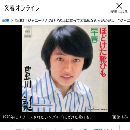
記事に戻る
記事
[写真]「ジャニーさんのひざの上に乗って耳舐めなきゃだめだよ」“ジャ
1976年にリリースされたシングル「ほどけた靴ひも」
(画像 1/8)