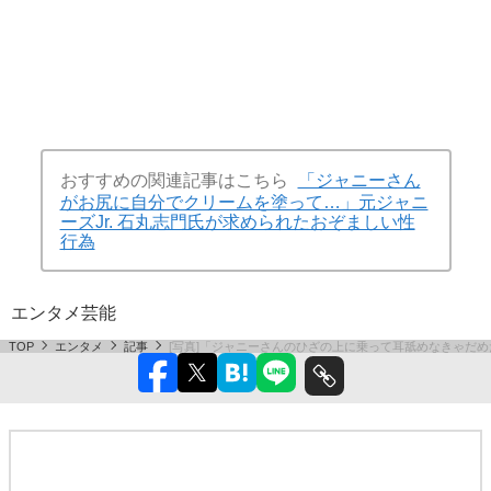
おすすめの関連記事はこちら
「ジャニーさん
がお尻に自分でクリームを塗って…」元ジャニ
ーズJr. 石丸志門氏が求められたおぞましい性
行為
エンタメ
芸能
TOP
エンタメ
記事
[写真]「ジャニーさんのひざの上に乗って耳舐めなきゃだ