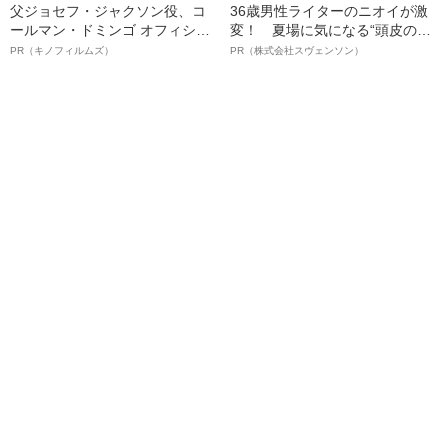
父ジョセフ・ジャクソン役、コ
36歳男性ライターのニオイが激
ールマン・ドミンゴ オフィシャ
変！ 夏場に気になる“頭皮のニ
ルインタビュー“観客を魅了した
オイ”や“ベタつき”を解消す
PR（キノフィルムズ）
PR（株式会社スヴェンソン）
名優、複雑な父親像への想いを
る、“ウィッグのスペシャリス
語る”《日本興収70億円突破》
ト”が生み出した徹底ケアとは