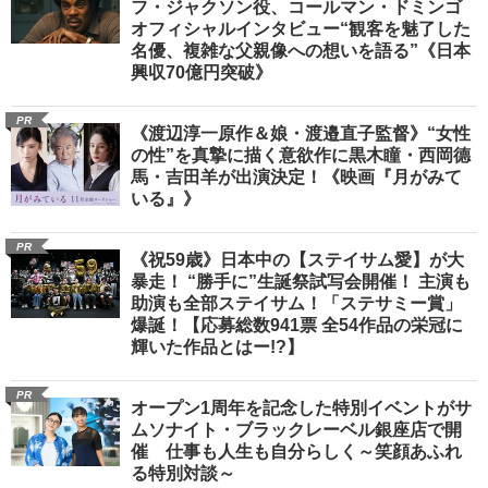
フ・ジャクソン役、コールマン・ドミンゴ
オフィシャルインタビュー“観客を魅了した
名優、複雑な父親像への想いを語る”《日本
興収70億円突破》
PR
《渡辺淳一原作＆娘・渡邉直子監督》“女性
の性”を真摯に描く意欲作に黒木瞳・西岡德
馬・吉田羊が出演決定！《映画『月がみて
いる』》
PR
《祝59歳》日本中の【ステイサム愛】が大
暴走！ “勝手に”生誕祭試写会開催！ 主演も
助演も全部ステイサム！「ステサミー賞」
爆誕！【応募総数941票 全54作品の栄冠に
輝いた作品とはー!?】
PR
オープン1周年を記念した特別イベントがサ
ムソナイト・ブラックレーベル銀座店で開
催 仕事も人生も自分らしく～笑顔あふれ
る特別対談～