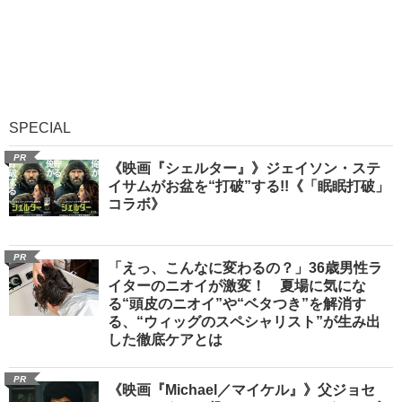
SPECIAL
PR
《映画『シェルター』》ジェイソン・ステ
イサムがお盆を“打破”する!!《「眠眠打破」
コラボ》
PR
「えっ、こんなに変わるの？」36歳男性ラ
イターのニオイが激変！ 夏場に気にな
る“頭皮のニオイ”や“ベタつき”を解消す
る、“ウィッグのスペシャリスト”が生み出
した徹底ケアとは
PR
《映画『Michael／マイケル』》父ジョセ