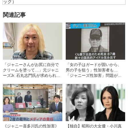
ック）
関連記事
「ジャニーさんがお尻に自分で
「女の子はガードが固いから、
クリームを塗って…」元ジャニ
男の子を狙う」性加害者も…
ーズJr. 石丸志門氏が求められた
「ジャニーズ性加害」問題がい
おぞましい性行為
まだ解決しない“日本に足りない
もの”
《ジャニー喜多川氏の性加害》
【独自】昭和の大女優・小川真