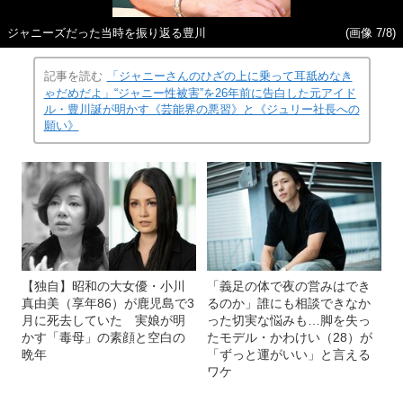
ジャニーズだった当時を振り返る豊川
(画像 7/8)
記事を読む
「ジャニーさんのひざの上に乗って耳舐めなき
ゃだめだよ」“ジャニー性被害”を26年前に告白した元アイド
ル・豊川誕が明かす《芸能界の悪習》と《ジュリー社長への
願い》
【独自】昭和の大女優・小川
「義足の体で夜の営みはでき
真由美（享年86）が鹿児島で3
るのか」誰にも相談できなか
月に死去していた 実娘が明
った切実な悩みも…脚を失っ
かす「毒母」の素顔と空白の
たモデル・かわけい（28）が
晩年
「ずっと運がいい」と言える
ワケ