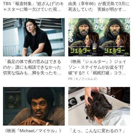
TBS「報道特集」“総ざんげ”のキ
由美（享年86）が鹿児島で3月に
ャスターに唯一欠けていた視点
死去していた 実娘が明かす
とは
「毒母」の素顔と空白の晩年
「義足の体で夜の営みはできる
《映画『シェルター』》ジェイ
のか」誰にも相談できなかった
ソン・ステイサムがお盆を“打
切実な悩みも…脚を失ったモデ
破”する!!《「眠眠打破」コラ
ル・かわけい（28）が「ずっと
ボ》
PR（キノフィルムズ）
運がいい」と言えるワケ
《映画『Michael／マイケル』》
「えっ、こんなに変わるの？」