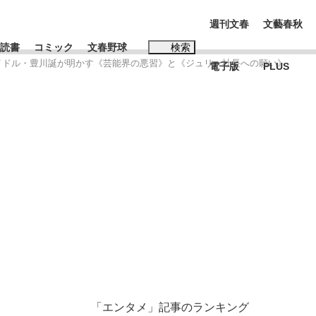
週刊文春
文藝春秋
読書
コミック
文春野球
検索
アイドル・豊川誕が明かす《芸能界の悪習》と《ジュリー社長への願い》
電子版
PLUS
インタビュー
読書
#松田聖子
BC日本代表“敗戦”の真実 選手が明かす...
、私のいま
「エンタメ」記事のランキング