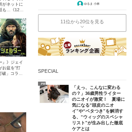
所がネットに
ゆるま 小林
話も…《12人
故》飯塚幸三
「加害者家族
11位から20位を見る
ー』》ジェイ
がお盆を“打
SPECIAL
眠打破」コラ
PR
「えっ、こんなに変わる
の？」36歳男性ライター
のニオイが激変！ 夏場に
気になる“頭皮のニオ
イ”や“ベタつき”を解消す
る、“ウィッグのスペシャ
リスト”が生み出した徹底
ケアとは