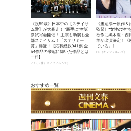
《祝59歳》日本中の【ステイサ
《渡辺淳一原作＆
ム愛】が大暴走！ “勝手に”生誕
監督》“女性の性”
祭試写会開催！ 主演も助演も全
欲作に黒木瞳・西
部ステイサム！「ステサミー
羊が出演決定！《
賞」爆誕！【応募総数941票 全
ている』》
54作品の栄冠に輝いた作品とは
PR（キノフィルムズ）
ー!?】
PR（（株）キノフィルムズ）
おすすめ一覧