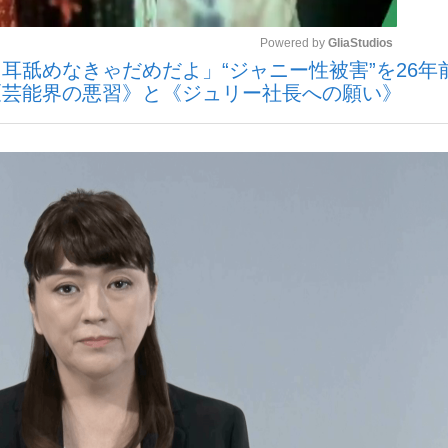
Powered by 
GliaStudios
耳舐めなきゃだめだよ」“ジャニー性被害”を26年
《芸能界の悪習》と《ジュリー社長への願い》
Mute
手が証言した“NPB聞...
「クマが悪者扱いされているの
キングの誕生
もっと見る
カー日本代表・森保一監督...