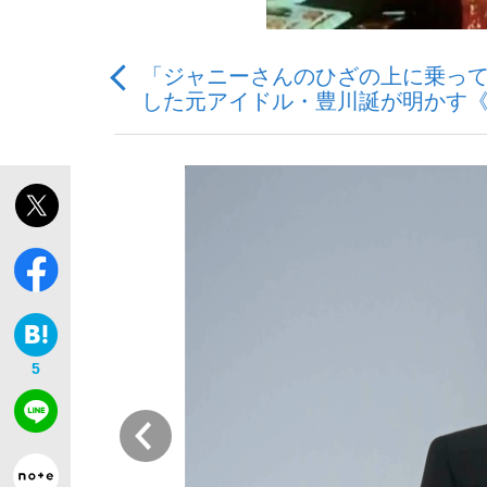
「ジャニーさんのひざの上に乗って
観る将棋、読む将棋
した元アイドル・豊川誕が明かす
「敗因分析は一切聞かれなかった」侍ジャパン選
いまさら聞けない資産運用のすべて
5
前
「目標達成できなかったからと言って…」サッ