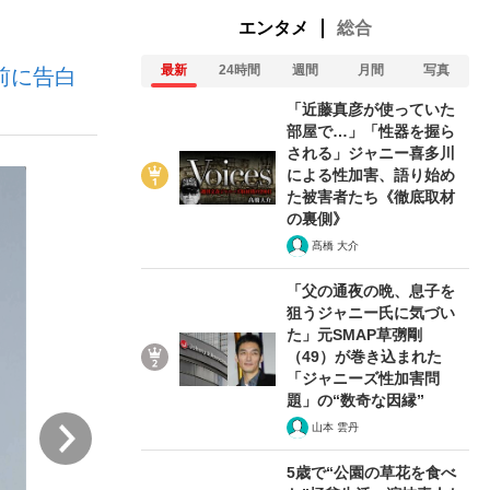
エンタメ
総合
最新
24時間
週間
月間
写真
前に告白
「近藤真彦が使っていた
部屋で…」「性器を握ら
される」ジャニー喜多川
による性加害、語り始め
が悲しい」『北の国から』倉本聰氏（91...
を、目撃せよ。
た被害者たち《徹底取材
の裏側》
髙橋 大介
「父の通夜の晩、息子を
狙うジャニー氏に気づい
た」元SMAP草彅剛
（49）が巻き込まれた
「ジャニーズ性加害問
題」の“数奇な因縁”
次
山本 雲丹
5歳で“公園の草花を食べ