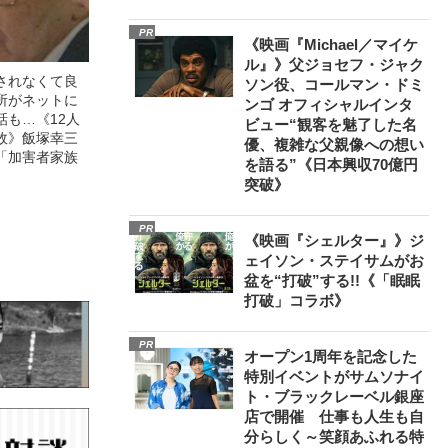
PR
《映画『Michael／マイケ
ル』》父ジョセフ・ジャク
されなくて良
ソン役、コールマン・ドミ
所がネットに
ンゴ オフィシャルインタ
話も…《12人
ビュー“観客を魅了した名
故》飯塚幸三
優、複雑な父親像への想い
「加害者家族
を語る”《日本興収70億円
突破》
PR
《映画『シェルター』》ジ
ェイソン・ステイサムがお
盆を“打破”する!!《「眠眠
打破」コラボ》
PR
オープン1周年を記念した
特別イベントがサムソナイ
ト・ブラックレーベル銀座
店で開催 仕事も人生も自
分らしく～笑顔あふれる特