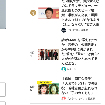
た”極貧生活、演技素人な
のにドラマデビュー、一
般女性とのスピード離
婚…咽頭がん公表・風間
トオル（63）の“なるよう
にしかならない”苦労人生
「週刊文春」編集部
誰がSMAPを“殺した”の
「ジャニーさんのひざの上に乗って耳舐めなきゃだめだよ」
か 悪夢の「公開処刑」
から8年後に明かされ
ドル・豊川誕が明かす《芸能界の悪習》と《ジュリー社長
4位
た“答え”「世の中は俺ら5
4
人が仲が悪いと思ってる
2023/07/01
んだよな」
みきーる
関連記事
【追悼・岡江久美子】
SCOOP!
「天までとどけ」で母娘
「ジャニーさんがお尻に自分でクリームを塗って…」元ジ
5位
役 若林志穂が忘れられ
ましい性行為
「女の子はガードが固いから、男の子を狙
5
ない「手のぬくもり」
題がいまだ解決しない“日本に足りないもの”
《ジャニー
「文春オンライン」特集班
んげ”のキャスターに唯一欠けていた視点とは