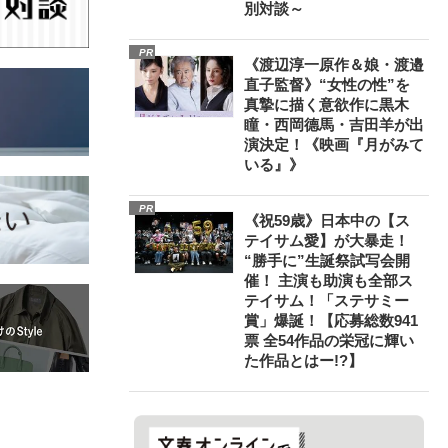
別対談～
PR
《渡辺淳一原作＆娘・渡邉
直子監督》“女性の性”を
真摯に描く意欲作に黒木
瞳・西岡德馬・吉田羊が出
演決定！《映画『月がみて
いる』》
PR
《祝59歳》日本中の【ス
テイサム愛】が大暴走！
“勝手に”生誕祭試写会開
催！ 主演も助演も全部ス
テイサム！「ステサミー
賞」爆誕！【応募総数941
票 全54作品の栄冠に輝い
た作品とはー!?】