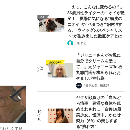
「えっ、こんなに変わるの？」
36歳男性ライターのニオイが激
PR
変！ 夏場に気になる“頭皮の
ニオイ”や“ベタつき”を解消す
る、“ウィッグのスペシャリス
ト”が生み出した徹底ケアとは
二瓶 仁志
「ジャニーさんがお尻に
自分でクリームを塗っ
SCOOP!
て…」元ジャニーズJr. 石
9位
9
丸志門氏が求められたお
ぞましい性行為
「週刊文春」編集部
ヤクザ顔負けの「血みど
ろ情事」豊満な身体を舐
めまわされ…「自称16歳
10
美少女」怪演中、かたせ
位
10
梨乃（69）の美しすぎ
る“熟れ方”
されなくて良