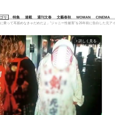
ゴリ
特集
連載
週刊文春
文藝春秋
WOMAN
CINEMA
上に乗って耳舐めなきゃだめだよ」“ジャニー性被害”を26年前に告白した元
キーワード入力
ス
エンタメ
ライフ
ビジネス
詳しく見る
arrow_forward_ios
ーワードタグ一覧
山凌輝
#高市早苗
#後藤真希
#森岡毅
#城彰二
#内田有紀
#亀和田武
て明かした日本代表監督に...
「最悪の空気のまま解散」W
私のあのとき