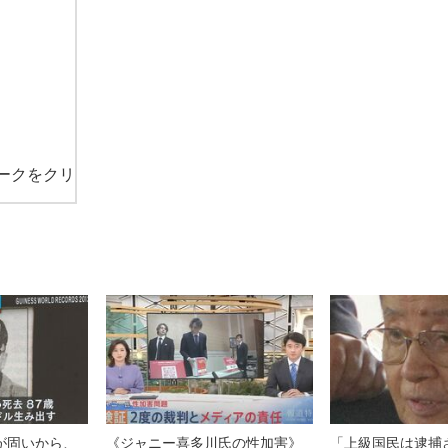
ークをクリ
が固いから、
《ジャニー喜多川氏の性加害》
「上級国民は逮捕