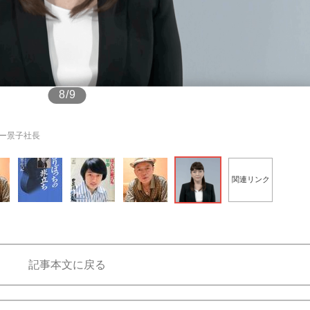
もっと見る
8/9
ー景子社長
関連リンク
記事本文に戻る