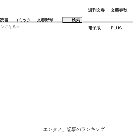
週刊文春
文藝春秋
読書
コミック
文春野球
検索
テンになる日
電子版
PLUS
インタビュー
読書
#松田聖子
む将棋
BC日本代表“敗戦”の真実 選手が明かす...
「エンタメ」記事のランキング