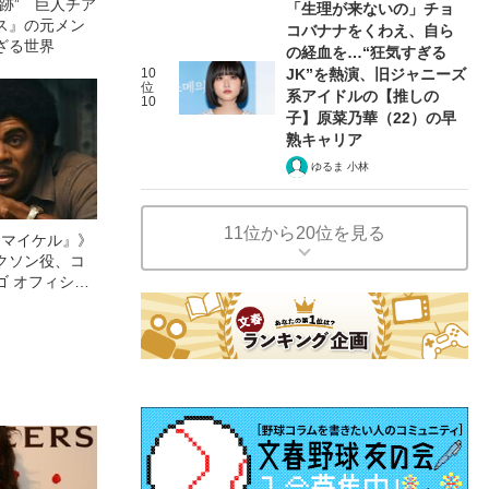
跡” 巨人チア
「生理が来ないの」チョ
ス』の元メン
コバナナをくわえ、自ら
ざる世界
の経血を…“狂気すぎる
10
JK”を熱演、旧ジャニーズ
位
系アイドルの【推しの
10
子】原菜乃華（22）の早
熟キャリア
ゆるま 小林
11位から20位を見る
l／マイケル』》
クソン役、コ
ゴ オフィシャ
観客を魅了した
像への想いを
0億円突破》