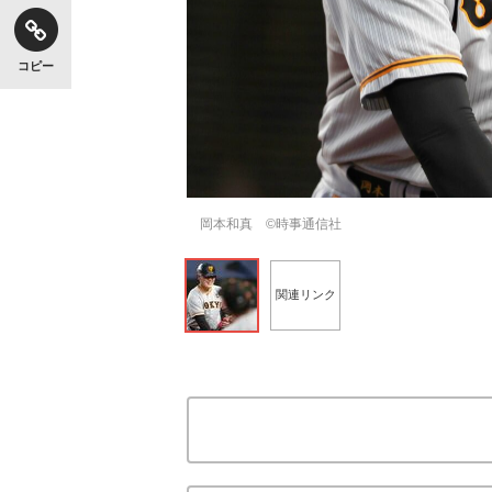
コピー
岡本和真 ©時事通信社
関連リンク