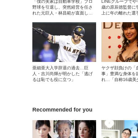
「僕の実家は自動車学校」プロ
LINEグループでや
野球を引退し、突然経営を任さ
歳の原辰徳監督に
れた元巨人・林昌範が直面した
上に年の離れた選
夢と現実
亜細亜大入学辞退の過去…巨
ヤクザ顔負けの「
人・吉川尚輝が明かした「逃げ
事」豊満な身体を
るは恥でも役に立つ」
れ…「自称16歳美
中、かたせ梨乃（
ぎる“熟れ方”
Recommended for you