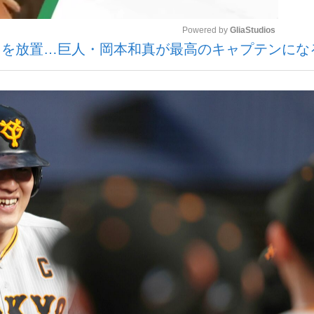
Powered by 
GliaStudios
トを放置…巨人・岡本和真が最高のキャプテンにな
いまさら聞け
Mute
手が証言した“NPB聞...
「クマが悪者扱いされているの
もっと見る
カー日本代表・森保一監督...