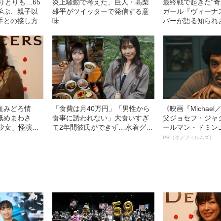
りとりも…65
炎上騒動で考えた、巨人・高梨
最終戦で起きた“奇
学ぶ、親子以
雄平がツイッターで発信する意
ガール『ヴィーナ
手との接し方
味
バーが語る知られ
血みどろ情
「食費は月40万円」「男性から
《映画『Michae
舐めまわさ
食事に誘われない」大食いすぎ
父ジョセフ・ジャ
少女」怪演
て2年間彼氏ができず…水着グラ
ールマン・ドミン
69）の美しす
ビアも話題の“可愛すぎる”大食い
ルインタビュー“
PR（キノフィルムズ）
女子（24）が語る、驚愕の食生
名優、複雑な父親
活
語る”《日本興収7