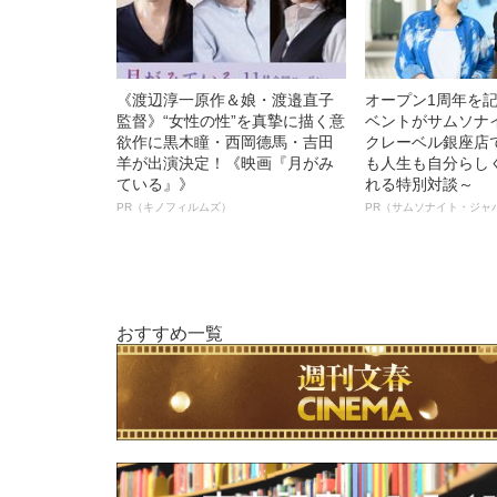
《渡辺淳一原作＆娘・渡邉直子
オープン1周年を
監督》“女性の性”を真摯に描く意
ベントがサムソナ
欲作に黒木瞳・西岡德馬・吉田
クレーベル銀座店
羊が出演決定！《映画『月がみ
も人生も自分らし
ている』》
れる特別対談～
PR（キノフィルムズ）
PR（サムソナイト・ジャ
おすすめ一覧