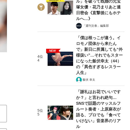
ル」を破って既婚の元宝
塚女優・花乃まりあと連
日密会《直撃後にもホテ
ルへ…》
「週刊文春」編集部
「僕は根っこが違う。イ
ロモノ団体から来たん
大御所からプレゼントされたバットを放置…巨人・
で」新日に所属しても“外
NEW
様扱い”…それでもスター
4位
文春野球コラム ペナントレース2023
2023/08/10
4
になった飯伏幸太（44）
の「異色すぎるレスラー
人生」
関連記事
飯伏 幸太
「僕の実家は自動車学校」プロ野球を引退し、突然経営
「謝礼はお花でいいです
現実
LINEグループでやりとりも…65歳の原辰徳監督
か？」と言われ絶句…
方
炎上騒動で考えた、巨人・高梨雄平がツイッターで発
SNSで話題のマッスルフ
ルート奏者・上原麻衣が
5位
5
語る、プロでも「食べて
いけない」音楽界のリア
ル