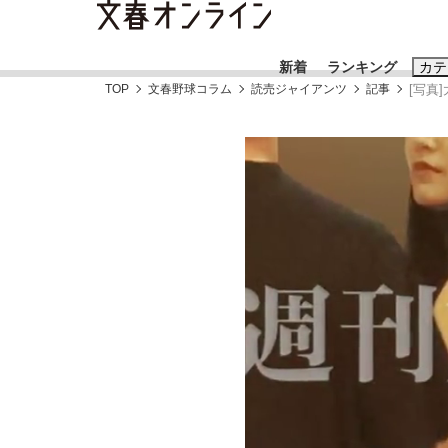
新着
ランキング
カテ
TOP
文春野球コラム
読売ジャイアンツ
記事
[写真
スクープ
ニュー
おすすめのキ
#藤田晋
#三
#玉木雄一郎
「90%は失敗する。でも…」本田圭佑が初め
終戦から81年