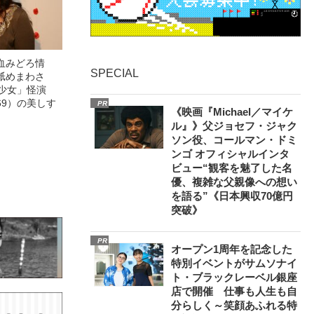
血みどろ情
SPECIAL
舐めまわさ
美少女」怪演
69）の美しす
PR
《映画『Michael／マイケ
ル』》父ジョセフ・ジャク
ソン役、コールマン・ドミ
ンゴ オフィシャルインタ
ビュー“観客を魅了した名
優、複雑な父親像への想い
を語る”《日本興収70億円
突破》
PR
オープン1周年を記念した
特別イベントがサムソナイ
ト・ブラックレーベル銀座
店で開催 仕事も人生も自
分らしく～笑顔あふれる特