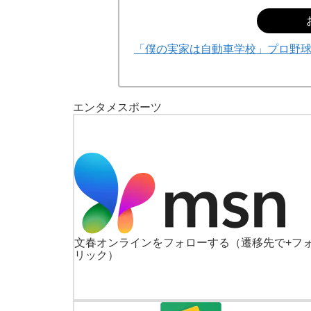
「僕の実家は自動車学校」プロ野
エンタメ
スポーツ
文春オンラインをフォローする
（遷移先で+フ
リック）