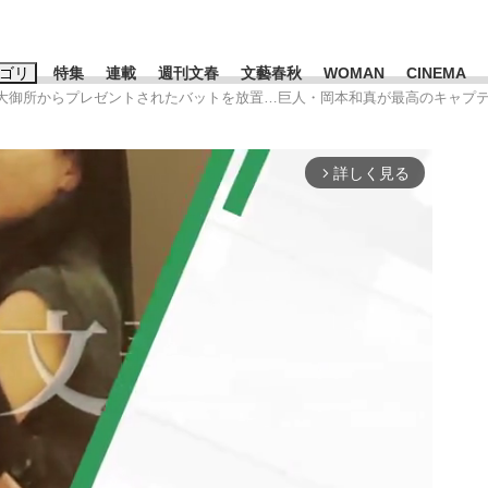
ゴリ
特集
連載
週刊文春
文藝春秋
WOMAN
CINEMA
]大御所からプレゼントされたバットを放置…巨人・岡本和真が最高のキャプ
キーワード入力
ス
エンタメ
ライフ
ビジネス
詳しく見る
arrow_forward_ios
ーワードタグ一覧
山凌輝
#高市早苗
#後藤真希
#森岡毅
#城彰二
#内田有紀
観る将棋、読
#亀和田武
て明かした日本代表監督に...
「最悪の空気のまま解散」W