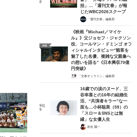
8
括」…「週刊文春」が報
じたWBC2026スクープ
「週刊文春」編集部
《映画『Michael／マイケ
ル』》父ジョセフ・ジャクソン
役、コールマン・ドミンゴ オフ
PR
ィシャルインタビュー“観客を
魅了した名優、複雑な父親像へ
の想いを語る”《日本興収70億
円突破》
「文春オンライン」編集部
16歳での涙のヌード、三
谷幸喜との16年の結婚生
活、“共演者キラー”な一
9位
面も…小林聡美（59）の
9
「スロー＆SNSとは無
縁」な女優人生
岩佐 陽一