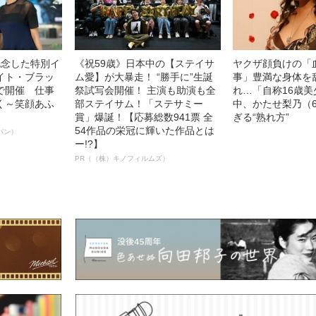
記念した特別イ
《祝59歳》日本中の【ステイサ
ヤクザ顔負けの「
イト・ブラッ
ム愛】が大暴走！ “勝手に”生誕
事」豊満な身体を
で開催 仕事
祭試写会開催！ 主演も助演も全
れ…「自称16歳
く～笑顔あふ
部ステイサム！「ステサミー
中、かたせ梨乃（
賞」爆誕！【応募総数941票 全
ぎる“熟れ方”
54作品の栄冠に輝いた作品とは
パン）
ー!?】
PR（（株）キノフィルムズ）