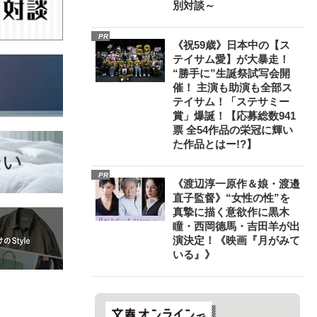
別対談～
PR
《祝59歳》日本中の【ス
テイサム愛】が大暴走！
“勝手に”生誕祭試写会開
催！ 主演も助演も全部ス
テイサム！「ステサミー
賞」爆誕！【応募総数941
票 全54作品の栄冠に輝い
た作品とはー!?】
PR
《渡辺淳一原作＆娘・渡邉
直子監督》“女性の性”を
真摯に描く意欲作に黒木
瞳・西岡德馬・吉田羊が出
演決定！《映画『月がみて
いる』》