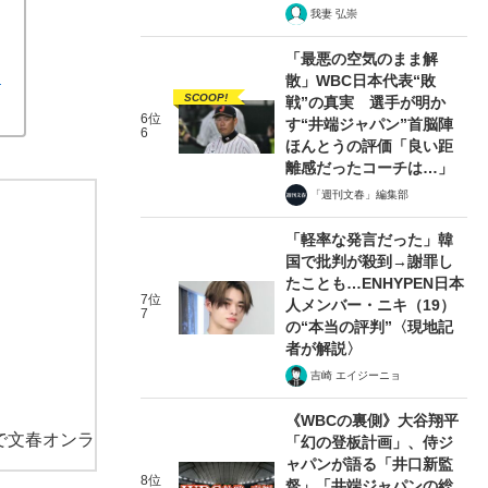
我妻 弘崇
「最悪の空気のまま解
と
散」WBC日本代表“敗
SCOOP!
戦”の真実 選手が明か
6位
す“井端ジャパン”首脳陣
6
ほんとうの評価「良い距
離感だったコーチは…」
「週刊文春」編集部
「軽率な発言だった」韓
国で批判が殺到→謝罪し
たことも…ENHYPEN日本
7位
人メンバー・ニキ（19）
7
の“本当の評判”〈現地記
者が解説〉
吉崎 エイジーニョ
《WBCの裏側》大谷翔平
で文春オンラ
「幻の登板計画」、侍ジ
ャパンが語る「井口新監
8位
督」「井端ジャパンの総