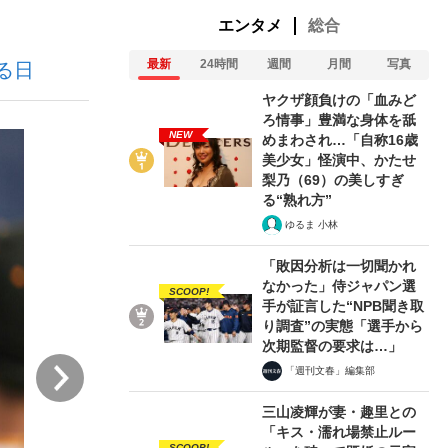
エンタメ
総合
最新
24時間
週間
月間
写真
る日
ない資産運用のすべて
ヤクザ顔負けの「血みど
ろ情事」豊満な身体を舐
NEW
めまわされ…「自称16歳
美少女」怪演中、かたせ
が悲しい」『北の国から』倉本聰氏（91...
梨乃（69）の美しすぎ
る“熟れ方”
ゆるま 小林
「敗因分析は一切聞かれ
なかった」侍ジャパン選
SCOOP!
手が証言した“NPB聞き取
り調査”の実態「選手から
次期監督の要求は…」
次
「週刊文春」編集部
三山凌輝が妻・趣里との
「キス・濡れ場禁止ルー
SCOOP!