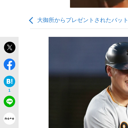
大御所からプレゼントされたバッ
「敗因分析は一切聞かれなかった」侍ジャパン選
キングの誕生を、目撃せよ。
1
the Style
「目標達成できなかったからと言って…」サッ