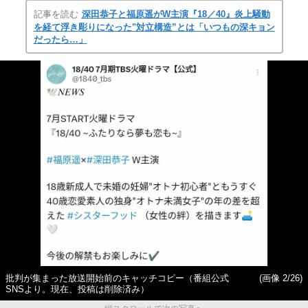
記事を読む
深田恭子と福原遥がW主演『18／40』炎上騒動
を経て浮き彫りになった"対立構造”とは「いつもの深キョン
だったら…」
批判が集まった放送開始前のキャッチコピー（番組公式
(画像 2/26)
SNSより。現在、投稿は削除済み）