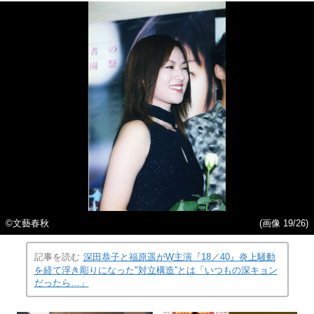
©️文藝春秋
(画像 19/26)
記事を読む
深田恭子と福原遥がW主演『18／40』炎上騒動
を経て浮き彫りになった"対立構造”とは「いつもの深キョン
だったら…」