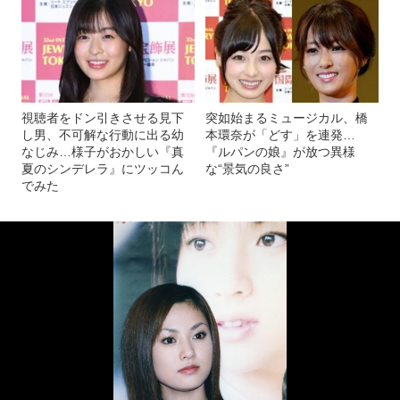
視聴者をドン引きさせる見下
突如始まるミュージカル、橋
し男、不可解な行動に出る幼
本環奈が「どす」を連発…
なじみ…様子がおかしい『真
『ルパンの娘』が放つ異様
夏のシンデレラ』にツッコん
な“景気の良さ”
でみた