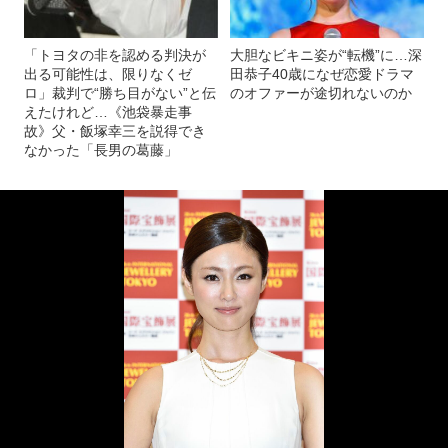
「トヨタの非を認める判決が
大胆なビキニ姿が“転機”に…深
出る可能性は、限りなくゼ
田恭子40歳になぜ恋愛ドラマ
ロ」裁判で“勝ち目がない”と伝
のオファーが途切れないのか
えたけれど…《池袋暴走事
故》父・飯塚幸三を説得でき
なかった「長男の葛藤」