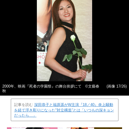
2000年、映画『死者の学園祭』の舞台挨拶にて ©文藝春
(画像 17/26)
秋
記事を読む
深田恭子と福原遥がW主演『18／40』炎上騒動
を経て浮き彫りになった"対立構造”とは「いつもの深キョン
だったら…」