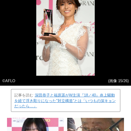
©AFLO
(画像 15/26)
記事を読む
深田恭子と福原遥がW主演『18／40』炎上騒動
を経て浮き彫りになった"対立構造”とは「いつもの深キョン
だったら…」