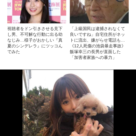
視聴者をドン引きさせる見下
「上級国民は逮捕されなくて
し男、不可解な行動に出る幼
良いですね」自宅住所がネッ
なじみ…様子がおかしい『真
トに流出、嫌がらせ電話も…
夏のシンデレラ』にツッコん
《12人死傷の池袋暴走事故》
でみた
飯塚幸三の長男が直面した
「加害者家族への暴力」