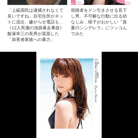
「上級国民は逮捕されなくて
視聴者をドン引きさせる見下
良いですね」自宅住所がネッ
し男、不可解な行動に出る幼
トに流出、嫌がらせ電話も…
なじみ…様子がおかしい『真
《12人死傷の池袋暴走事故》
夏のシンデレラ』にツッコん
飯塚幸三の長男が直面した
でみた
「加害者家族への暴力」