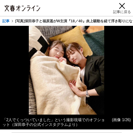
記事に戻る
記事
[写真]深田恭子と福原遥がW主演『18／40』炎上騒動を経て浮き彫りに
「2人でくっついていました」という撮影現場でのオフショ
(画像 1/26)
ット（深田恭子の公式インスタグラムより）