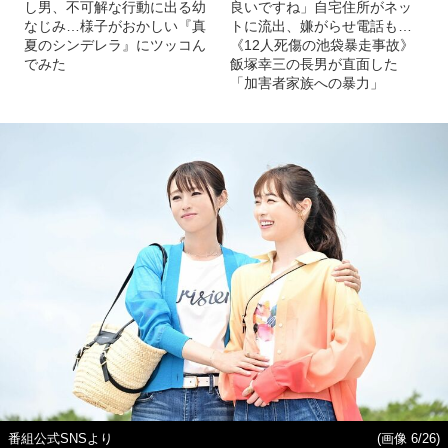
し男、不可解な行動に出る幼
良いですね」自宅住所がネッ
なじみ…様子がおかしい『真
トに流出、嫌がらせ電話も…
夏のシンデレラ』にツッコん
《12人死傷の池袋暴走事故》
でみた
飯塚幸三の長男が直面した
「加害者家族への暴力」
番組公式SNSより
(画像 6/26)