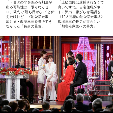
「トヨタの非を認める判決が
「上級国民は逮捕されなくて
出る可能性は、限りなくゼ
良いですね」自宅住所がネッ
ロ」裁判で“勝ち目がない”と伝
トに流出、嫌がらせ電話も…
えたけれど…《池袋暴走事
《12人死傷の池袋暴走事故》
故》父・飯塚幸三を説得でき
飯塚幸三の長男が直面した
なかった「長男の葛藤」
「加害者家族への暴力」