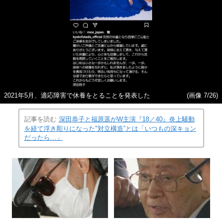
2021年5月、適応障害で休養をとることを発表した
(画像 7/26)
記事を読む
深田恭子と福原遥がW主演『18／40』炎上騒動
を経て浮き彫りになった"対立構造”とは「いつもの深キョン
だったら…」