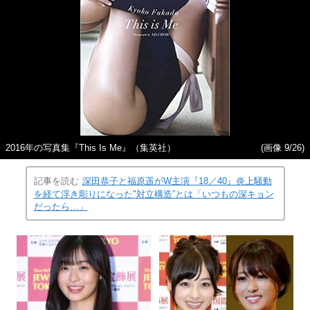
2016年の写真集『This Is Me』（集英社）
(画像 9/26)
記事を読む
深田恭子と福原遥がW主演『18／40』炎上騒動
を経て浮き彫りになった"対立構造”とは「いつもの深キョン
だったら…」