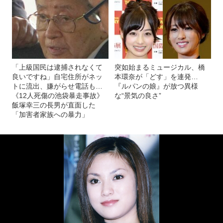
「上級国民は逮捕されなくて
突如始まるミュージカル、橋
良いですね」自宅住所がネッ
本環奈が「どす」を連発…
トに流出、嫌がらせ電話も…
『ルパンの娘』が放つ異様
《12人死傷の池袋暴走事故》
な“景気の良さ”
飯塚幸三の長男が直面した
「加害者家族への暴力」