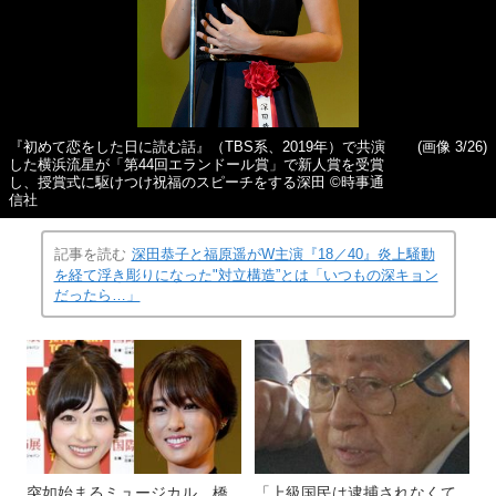
『初めて恋をした日に読む話』（TBS系、2019年）で共演
(画像 3/26)
した横浜流星が「第44回エランドール賞」で新人賞を受賞
し、授賞式に駆けつけ祝福のスピーチをする深田 ©時事通
信社
記事を読む
深田恭子と福原遥がW主演『18／40』炎上騒動
を経て浮き彫りになった"対立構造”とは「いつもの深キョン
だったら…」
突如始まるミュージカル、橋
「上級国民は逮捕されなくて