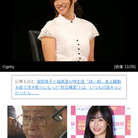
©getty
(画像 11/26)
記事を読む
深田恭子と福原遥がW主演『18／40』炎上騒動
を経て浮き彫りになった"対立構造”とは「いつもの深キョン
だったら…」