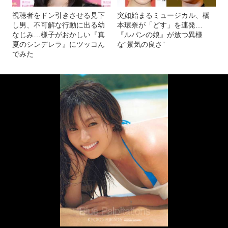
視聴者をドン引きさせる見下
突如始まるミュージカル、橋
し男、不可解な行動に出る幼
本環奈が「どす」を連発…
なじみ…様子がおかしい『真
『ルパンの娘』が放つ異様
夏のシンデレラ』にツッコん
な“景気の良さ”
でみた