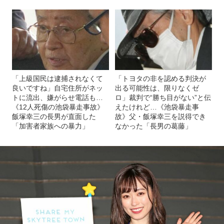
「上級国民は逮捕されなくて
「トヨタの非を認める判決が
良いですね」自宅住所がネッ
出る可能性は、限りなくゼ
トに流出、嫌がらせ電話も…
ロ」裁判で“勝ち目がない”と伝
《12人死傷の池袋暴走事故》
えたけれど…《池袋暴走事
飯塚幸三の長男が直面した
故》父・飯塚幸三を説得でき
「加害者家族への暴力」
なかった「長男の葛藤」