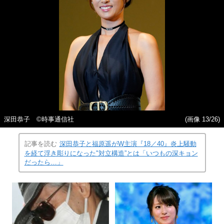
深田恭子 ©️時事通信社
(画像 13/26)
記事を読む
深田恭子と福原遥がW主演『18／40』炎上騒動
を経て浮き彫りになった"対立構造”とは「いつもの深キョン
だったら…」