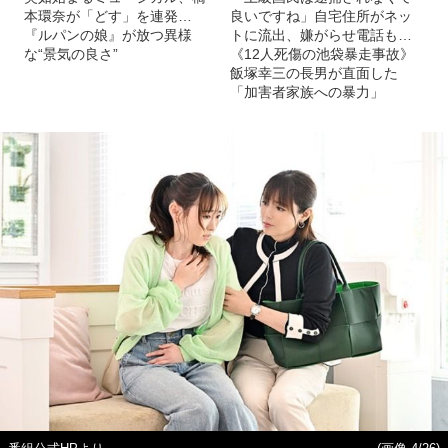
本環奈が「どす」を連発…
良いですね」自宅住所がネッ
『ルパンの娘』が放つ異様
トに流出、嫌がらせ電話も…
な“景気の良さ”
《12人死傷の池袋暴走事故》
飯塚幸三の長男が直面した
「加害者家族への暴力」