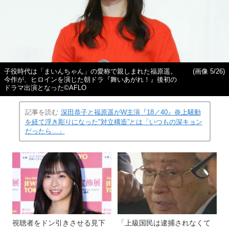
子役時代は「まいんちゃん」の愛称で親しまれた福原遥。
(画像 5/26)
今作が、ヒロインを演じた朝ドラ『舞いあがれ！』後初の
ドラマ出演となった©AFLO
記事を読む
深田恭子と福原遥がW主演『18／40』炎上騒動
を経て浮き彫りになった"対立構造”とは「いつもの深キョン
だったら…」
視聴者をドン引きさせる見下
「上級国民は逮捕されなくて