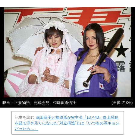
映画『下妻物語』完成会見 ©時事通信社
(画像 21/26)
記事を読む
深田恭子と福原遥がW主演『18／40』炎上騒動
を経て浮き彫りになった"対立構造”とは「いつもの深キョン
だったら…」