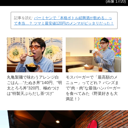
(画像 17/20)
記事を読む
バーミヤンで「本格ボトル紹興酒が飲める」っ
て本当…？ ツマミ最安値120円のメンマがピッタリだった！
丸亀製麺で味わうアレンジ白
モスバーガーで「最高額のメ
ごはん…“たぬき丼”140円、“明
ニュー」ってどれ？ バンズま
太とろろ丼”320円、極めつけ
で“肉・肉”な最強ハンバーガー
は“特製天ぷらだし茶づけ”
を食べてみた《野菜好きも大
満足！》