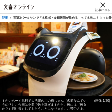
記事に戻る
記事
[写真]バーミヤンで「本格ボトル紹興酒が飲める」って本当…？ ツマミ最
すかいらーく系列で大活躍のこの猫ちゃん（名前なんてい
(画像 1/20)
うの？）。今回は小皿で数を稼ぎますから、彼には（彼女
か？）何往復もしてもらうことになります、ご苦労さま。