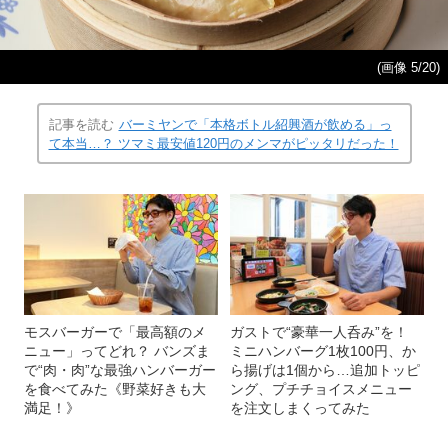
(画像 5/20)
記事を読む
バーミヤンで「本格ボトル紹興酒が飲める」っ
て本当…？ ツマミ最安値120円のメンマがピッタリだった！
モスバーガーで「最高額のメ
ガストで“豪華一人呑み”を！
ニュー」ってどれ？ バンズま
ミニハンバーグ1枚100円、か
で“肉・肉”な最強ハンバーガー
ら揚げは1個から…追加トッピ
を食べてみた《野菜好きも大
ング、プチチョイスメニュー
満足！》
を注文しまくってみた