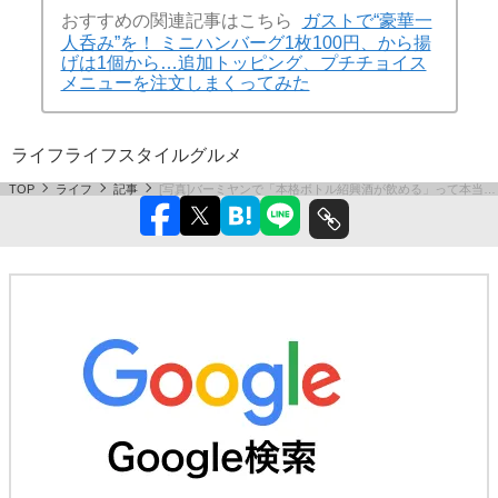
おすすめの関連記事はこちら
ガストで“豪華一
人呑み”を！ ミニハンバーグ1枚100円、から揚
げは1個から…追加トッピング、プチチョイス
メニューを注文しまくってみた
ライフ
ライフスタイル
グルメ
TOP
ライフ
記事
[写真]バーミヤンで「本格ボトル紹興酒が飲める」って本当…