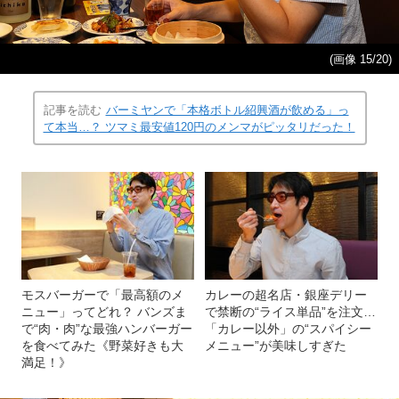
(画像 15/20)
記事を読む
バーミヤンで「本格ボトル紹興酒が飲める」っ
て本当…？ ツマミ最安値120円のメンマがピッタリだった！
モスバーガーで「最高額のメ
カレーの超名店・銀座デリー
ニュー」ってどれ？ バンズま
で禁断の“ライス単品”を注文…
で“肉・肉”な最強ハンバーガー
「カレー以外」の“スパイシー
を食べてみた《野菜好きも大
メニュー”が美味しすぎた
満足！》