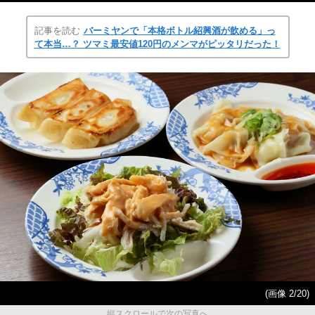
記事を読む
バーミヤンで「本格ボトル紹興酒が飲める」っ
て本当…？ ツマミ最安値120円のメンマがピッタリだった！
(画像 2/20)
縦スクロールで次の写真へ