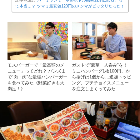
記事を読む
バーミヤンで「本格ボトル紹興酒が飲める」っ
て本当…？ ツマミ最安値120円のメンマがピッタリだった！
モスバーガーで「最高額のメ
ガストで“豪華一人呑み”を！
ニュー」ってどれ？ バンズま
ミニハンバーグ1枚100円、か
で“肉・肉”な最強ハンバーガー
ら揚げは1個から…追加トッピ
を食べてみた《野菜好きも大
ング、プチチョイスメニュー
満足！》
を注文しまくってみた