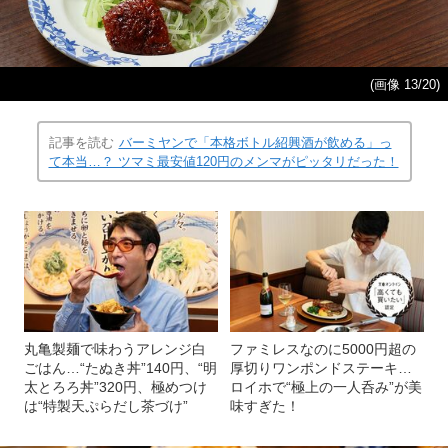
(画像 13/20)
記事を読む
バーミヤンで「本格ボトル紹興酒が飲める」っ
て本当…？ ツマミ最安値120円のメンマがピッタリだった！
丸亀製麺で味わうアレンジ白
ファミレスなのに5000円超の
ごはん…“たぬき丼”140円、“明
厚切りワンポンドステーキ…
太とろろ丼”320円、極めつけ
ロイホで“極上の一人呑み”が美
は“特製天ぷらだし茶づけ”
味すぎた！