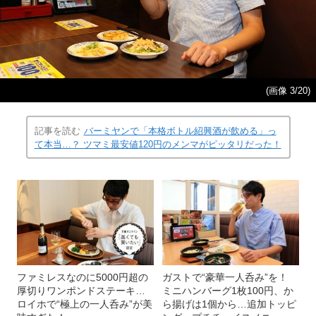
(画像 3/20)
記事を読む
バーミヤンで「本格ボトル紹興酒が飲める」っ
て本当…？ ツマミ最安値120円のメンマがピッタリだった！
ファミレスなのに5000円超の
ガストで“豪華一人呑み”を！
厚切りワンポンドステーキ…
ミニハンバーグ1枚100円、か
ロイホで“極上の一人呑み”が美
ら揚げは1個から…追加トッピ