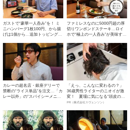
ガストで“豪華一人呑み”を！ ミ
ファミレスなのに5000円超の厚
ニハンバーグ1枚100円、から揚
切りワンポンドステーキ…ロイ
げは1個から…追加トッピング、
ホで“極上の一人呑み”が美味すぎ
プチチョイスメニューを注文し
た！
まくってみた
カレーの超名店・銀座デリーで
「えっ、こんなに変わるの？」
禁断の“ライス単品”を注文…「カ
36歳男性ライターのニオイが激
レー以外」の“スパイシーメニュ
変！ 夏場に気になる“頭皮のニ
ー”が美味しすぎた
オイ”や“ベタつき”を解消す
PR（株式会社スヴェンソン）
る、“ウィッグのスペシャリス
ト”が生み出した徹底ケアとは