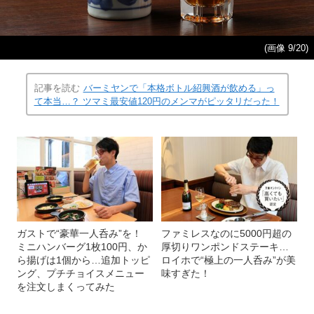
(画像 9/20)
記事を読む
バーミヤンで「本格ボトル紹興酒が飲める」っ
て本当…？ ツマミ最安値120円のメンマがピッタリだった！
ガストで“豪華一人呑み”を！
ファミレスなのに5000円超の
ミニハンバーグ1枚100円、か
厚切りワンポンドステーキ…
ら揚げは1個から…追加トッピ
ロイホで“極上の一人呑み”が美
ング、プチチョイスメニュー
味すぎた！
を注文しまくってみた