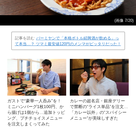
(画像 7/20)
記事を読む
バーミヤンで「本格ボトル紹興酒が飲める」っ
て本当…？ ツマミ最安値120円のメンマがピッタリだった！
ガストで“豪華一人呑み”を！
カレーの超名店・銀座デリー
ミニハンバーグ1枚100円、か
で禁断の“ライス単品”を注文…
ら揚げは1個から…追加トッピ
「カレー以外」の“スパイシー
ング、プチチョイスメニュー
メニュー”が美味しすぎた
を注文しまくってみた