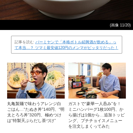
(画像 11/20)
記事を読む
バーミヤンで「本格ボトル紹興酒が飲める」っ
て本当…？ ツマミ最安値120円のメンマがピッタリだった！
丸亀製麺で味わうアレンジ白
ガストで“豪華一人呑み”を！
ごはん…“たぬき丼”140円、“明
ミニハンバーグ1枚100円、か
太とろろ丼”320円、極めつけ
ら揚げは1個から…追加トッピ
は“特製天ぷらだし茶づけ”
ング、プチチョイスメニュー
を注文しまくってみた