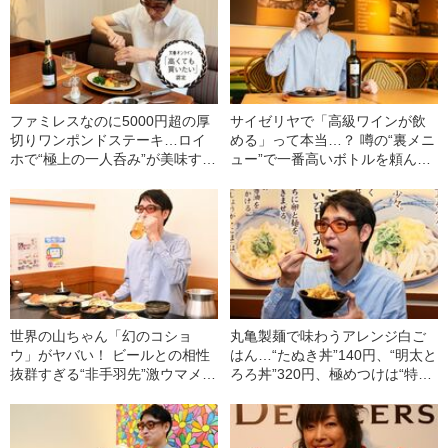
ファミレスなのに5000円超の厚
サイゼリヤで「高級ワインが飲
切りワンポンドステーキ…ロイ
める」って本当…？ 噂の“裏メニ
ホで“極上の一人呑み”が美味すぎ
ュー”で一番高いボトルを頼んで
た！
みた
世界の山ちゃん「幻のコショ
丸亀製麺で味わうアレンジ白ご
ウ」がヤバい！ ビールとの相性
はん…“たぬき丼”140円、“明太と
抜群すぎる“非手羽先”激ウマメニ
ろろ丼”320円、極めつけは“特製
ューを完全制覇してみた
天ぷらだし茶づけ”