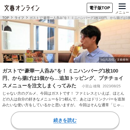
電子版TOP
メニュー
TOP
ライフ
ガストで“豪華一人呑み”を！ ミニハンバーグ1枚100円、から揚げ
ガストで“豪華一人呑み”を！ ミニハンバーグ1枚100
円、から揚げは1個から…追加トッピング、プチチョイ
スメニューを注文しまくってみた
小宮山 雄飛
2023/08/25
じゃない方のグルメ、今回はガストです！ ファミレスといえば、ほとん
どの人は自分の好きなメニューを1つ頼んで、あとはドリンクバーを追加
みたいな使い方をしているかと思いますが。 今回はそんな通常「じゃな
い方」の頼み方で…
続きを読む