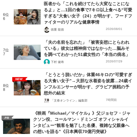
医者から「これを続けてたら大変なことにな
るよ」と…1回の食事で7キロ以上食べる“可愛
6位
すぎる”大食い女子（24）が明かす、フードフ
6
ァイターのリアルな健康事情
2026/08/01
徳重 龍徳
「夫の名前を忘れた」「被害妄想にとらわれ
ている」彼女は精神病ではなかった…脳みそ
7位
7
を調べてわかった51歳女性の「本当の病名」
2026/07/29
下村 健寿
「とうとう脱いだか」体重46キロの“可愛すぎ
NEW
る大食い女子”→大胆な水着姿を披露…24歳イ
8位
ンフルエンサーが明かす、グラビア挑戦の予
8
想外の結末
7時間前
「文春オンライン」編集部
《映画『Michael／マイケル』》父ジョセフ・ジャ
PR
クソン役、コールマン・ドミンゴ オフィシャルイ
ンタビュー“観客を魅了した名優、複雑な父親像へ
の想いを語る”《日本興収70億円突破》