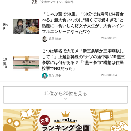
「文春オンライン」編集部
「しゃぶ葉で50皿」「30分でお寿司154貫食
べる」超大食いなのに“細くて可愛すぎる”と
9位
話題に…食いしん坊女子大生が、大食いイン
9
フルエンサーになったワケ
2026/08/01
徳重 龍徳
じつは駅名で大モメ「新三条駅か三条燕駅に
して！」上越新幹線の“ナゾの途中駅”JR燕三
10
条駅には何がある？「“燕三条市”構想は住民
位
10
投票でNOだった」
2026/08/04
鼠入 昌史
11位から20位を見る