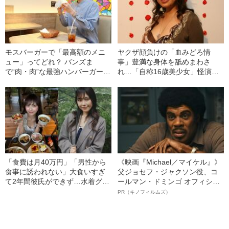
モスバーガーで「最高額のメニ
ヤクザ顔負けの「血みどろ情
ュー」ってどれ？ バンズま
事」豊満な身体を舐めまわさ
で“肉・肉”な最強ハンバーガーを
れ…「自称16歳美少女」怪演
食べてみた《野菜好きも大満
中、かたせ梨乃（69）の美しす
足！》
ぎる“熟れ方”
「食費は月40万円」「男性から
《映画『Michael／マイケル』》
食事に誘われない」大食いすぎ
父ジョセフ・ジャクソン役、コ
て2年間彼氏ができず…水着グラ
ールマン・ドミンゴ オフィシャ
ビアも話題の“可愛すぎる”大食い
ルインタビュー“観客を魅了した
PR（キノフィルムズ）
女子（24）が語る、驚愕の食生
名優、複雑な父親像への想いを
活
語る”《日本興収70億円突破》