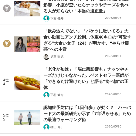
影響…小腹が空いたらナッツやチーズを食べ
る人が知らない「本当の適正量」
2026/08/05
下村 健寿
「飲み込んでない」「バケツに吐いてる」大
食い動画にアンチ殺到…体重46キロの“可愛す
ぎる”大食い女子（24）が明かす、“やらせ疑
惑”への本音
2026/08/01
徳重 龍徳
「老化が加速」「脳に悪影響も」ナッツやチ
ーズだけじゃなかった…ベストセラー医師が
4位
「できるだけ避けたい」と語る“食べ物”の正
4
体
2026/08/05
下村 健寿
認知症予防には「1日何歩」が効く？ ハーバ
ード大の最新研究が示す「7年遅らせる」ため
5位
5
の最適ウォーキング術
2026/05/30
梶山 寿子