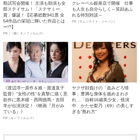
祭試写会開催！ 主演も助演も全
クレーベル銀座店で開催 仕事
部ステイサム！「ステサミー
も人生も自分らしく～笑顔あふ
賞」爆誕！【応募総数941票 全
れる特別対談～
54作品の栄冠に輝いた作品とは
PR（サムソナイト・ジャパン）
ー!?】
PR（（株）キノフィルムズ）
《渡辺淳一原作＆娘・渡邉直子
ヤクザ顔負けの「血みどろ情
監督》“女性の性”を真摯に描く意
事」豊満な身体を舐めまわさ
欲作に黒木瞳・西岡德馬・吉田
れ…「自称16歳美少女」怪演
羊が出演決定！《映画『月がみ
中、かたせ梨乃（69）の美しす
ている』》
ぎる“熟れ方”
PR（キノフィルムズ）