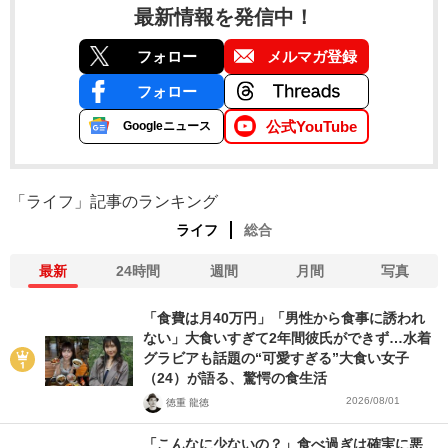
最新情報を発信中！
フォロー
メルマガ登録
フォロー
公式YouTube
Googleニュース
「ライフ」記事のランキング
ライフ
総合
最新
24時間
週間
月間
写真
「食費は月40万円」「男性から食事に誘われ
ない」大食いすぎて2年間彼氏ができず…水着
グラビアも話題の“可愛すぎる”大食い女子
（24）が語る、驚愕の食生活
2026/08/01
徳重 龍徳
「こんなに少ないの？」食べ過ぎは確実に悪