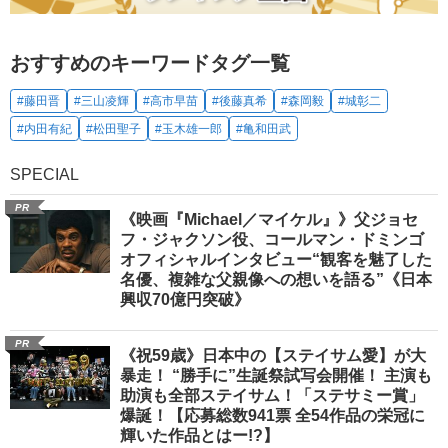
おすすめのキーワードタグ一覧
#藤田晋
#三山凌輝
#高市早苗
#後藤真希
#森岡毅
#城彰二
#内田有紀
#松田聖子
#玉木雄一郎
#亀和田武
SPECIAL
PR
《映画『Michael／マイケル』》父ジョセ
フ・ジャクソン役、コールマン・ドミンゴ
オフィシャルインタビュー“観客を魅了した
名優、複雑な父親像への想いを語る”《日本
興収70億円突破》
PR
《祝59歳》日本中の【ステイサム愛】が大
暴走！ “勝手に”生誕祭試写会開催！ 主演も
助演も全部ステイサム！「ステサミー賞」
爆誕！【応募総数941票 全54作品の栄冠に
輝いた作品とはー!?】