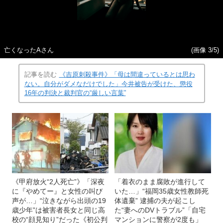
亡くなったAさん
(画像 3/5)
記事を読む
《吉原刺殺事件》「母は間違っているとは思わ
ない。自分がダメなだけでした」今井被告が受けた、懲役
16年の判決と裁判官の“厳しい言葉”
《甲府放火“2人死亡”》「深夜
「着衣のまま腐敗が進行して
に『やめてー』と女性の叫び
いた…」“福岡35歳女性教師死
声が…」“泣きながら出頭の19
体遺棄” 逮捕の夫が起こし
歳少年”は被害者長女と同じ高
た“妻へのDVトラブル”「自宅
校の“顔見知り”だった《初公判
マンションに警察が2度も」