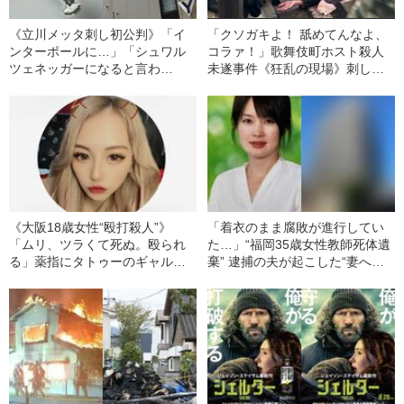
《立川メッタ刺し初公判》「イ
「クソガキよ！ 舐めてんなよ、
ンターポールに…」「シュワル
コラァ！」歌舞伎町ホスト殺人
ツェネッガーになると言わ
未遂事件《狂乱の現場》刺した
れ…」被告男性（当時19）が法
女は「男のせいで半年間、入院
廷で繰り返した“あまりに不規則
生活」「1800万円を貢いだ」
すぎる”発言の数々
「人生を壊されそうになっ
た」 23歳被害男性は“モブホス
ト”
《大阪18歳女性“殴打殺人”》
「着衣のまま腐敗が進行してい
「ムリ、ツラくて死ぬ。殴られ
た…」“福岡35歳女性教師死体遺
る」薬指にタトゥーのギャル文
棄” 逮捕の夫が起こした“妻への
化好き被害者とホスト顔のヤン
DVトラブル”「自宅マンションに
キー容疑者(22)を結んだ「バイ
警察が2度も」
クと暴走族とスナックと…」
《初公判》