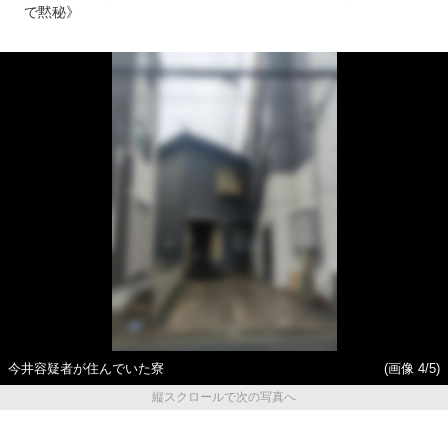
で黙秘》
今井容疑者が住んでいた寮
(画像 4/5)
縦スクロールで次の写真へ