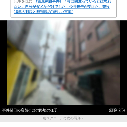
記事を読む
《吉原刺殺事件》「母は間違っているとは思わ
ない。自分がダメなだけでした」今井被告が受けた、懲役
16年の判決と裁判官の“厳しい言葉”
事件翌日の店舗そばの路地の様子
(画像 2/5)
縦スクロールで次の写真へ