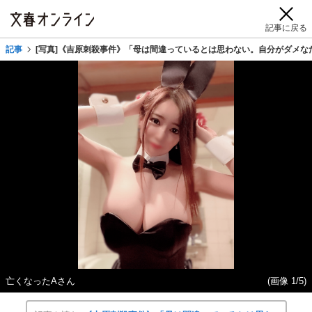
記事に戻る
記事
[写真]《吉原刺殺事件》「母は間違っているとは思わない。自分がダメな
亡くなったAさん
(画像 1/5)