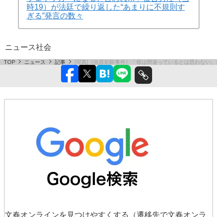
時19）が法廷で繰り返した“あまりに不規則す
ぎる”発言の数々
ニュース
社会
TOP
ニュース
記事
[写真]《吉原刺殺事件》「母は間違っているとは思わない。
文春オンラインを見つけやすくする
（遷移先で文春オンラ