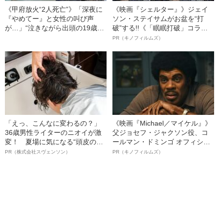
《甲府放火“2人死亡”》「深夜に
《映画『シェルター』》ジェイ
『やめてー』と女性の叫び声
ソン・ステイサムがお盆を“打
が…」“泣きながら出頭の19歳少
破”する!!《「眠眠打破」コラ
年”は被害者長女と同じ高校の“顔
ボ》
PR（キノフィルムズ）
見知り”だった《初公判で黙秘》
「えっ、こんなに変わるの？」
《映画『Michael／マイケル』》
36歳男性ライターのニオイが激
父ジョセフ・ジャクソン役、コ
変！ 夏場に気になる“頭皮のニ
ールマン・ドミンゴ オフィシャ
オイ”や“ベタつき”を解消す
ルインタビュー“観客を魅了した
PR（株式会社スヴェンソン）
PR（キノフィルムズ）
る、“ウィッグのスペシャリス
名優、複雑な父親像への想いを
ト”が生み出した徹底ケアとは
語る”《日本興収70億円突破》