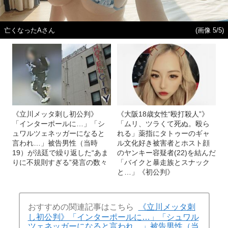
亡くなったAさん
(画像 5/5)
《立川メッタ刺し初公判》
《大阪18歳女性“殴打殺人”》
「インターポールに…」「シ
「ムリ、ツラくて死ぬ。殴ら
ュワルツェネッガーになると
れる」薬指にタトゥーのギャ
言われ…」被告男性（当時
ル文化好き被害者とホスト顔
19）が法廷で繰り返した“あま
のヤンキー容疑者(22)を結んだ
りに不規則すぎる”発言の数々
「バイクと暴走族とスナック
と…」《初公判》
おすすめの関連記事はこちら
《立川メッタ刺
し初公判》「インターポールに…」「シュワル
ツェネッガーになると言われ…」被告男性（当