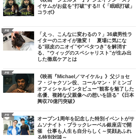
イサムがお盆を“打破”する!!《「眠眠打破」
コラボ》
PR
「えっ、こんなに変わるの？」36歳男性ラ
イターのニオイが激変！ 夏場に気にな
る“頭皮のニオイ”や“ベタつき”を解消す
る、“ウィッグのスペシャリスト”が生み出
した徹底ケアとは
PR
《映画『Michael／マイケル』》父ジョセ
フ・ジャクソン役、コールマン・ドミンゴ
オフィシャルインタビュー“観客を魅了した
名優、複雑な父親像への想いを語る”《日本
興収70億円突破》
PR
オープン1周年を記念した特別イベントがサ
ムソナイト・ブラックレーベル銀座店で開
催 仕事も人生も自分らしく～笑顔あふれ
る特別対談～