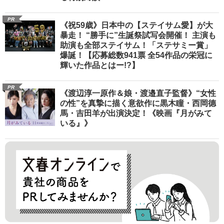
PR
《祝59歳》日本中の【ステイサム愛】が大
暴走！ “勝手に”生誕祭試写会開催！ 主演も
助演も全部ステイサム！「ステサミー賞」
爆誕！【応募総数941票 全54作品の栄冠に
輝いた作品とはー!?】
PR
《渡辺淳一原作＆娘・渡邉直子監督》“女性
の性”を真摯に描く意欲作に黒木瞳・西岡德
馬・吉田羊が出演決定！《映画『月がみて
いる』》