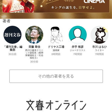
著者
「週刊文春」編
斉藤 章佳
ドリヤス工場
井手 裕彦
市川 はるひ
集部
西川口榎本クリニ
漫画家
ジャーナリスト
ライター
ック副院長（精神
30分前
6時間前
7時間前
7時間前
保健福祉士・社会
福祉士）
30分前
その他の著者を見る