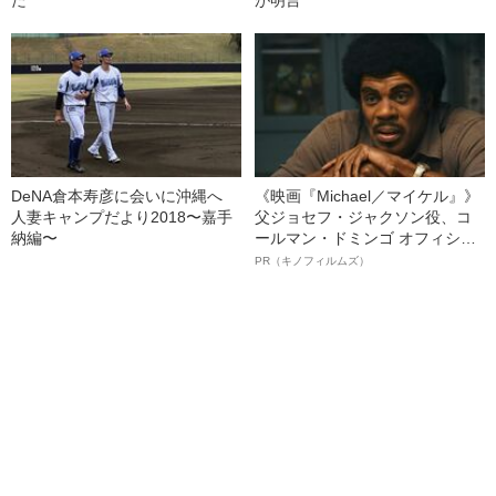
た
が明言
DeNA倉本寿彦に会いに沖縄へ
《映画『Michael／マイケル』》
人妻キャンプだより2018〜嘉手
父ジョセフ・ジャクソン役、コ
納編〜
ールマン・ドミンゴ オフィシャ
ルインタビュー“観客を魅了した
PR（キノフィルムズ）
名優、複雑な父親像への想いを
語る”《日本興収70億円突破》