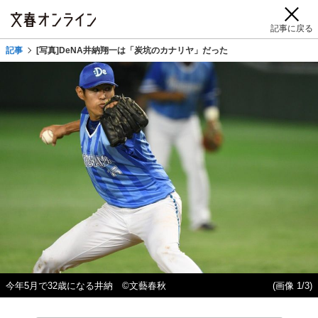
記事に戻る
記事
[写真]DeNA井納翔一は「炭坑のカナリヤ」だった
今年5月で32歳になる井納 ©文藝春秋
(画像 1/3)