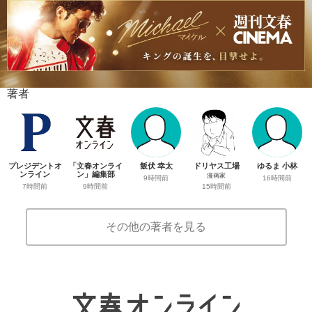
著者
プレジデントオ
「文春オンライ
飯伏 幸太
ドリヤス工場
ゆるま 小林
ンライン
ン」編集部
漫画家
9時間前
16時間前
7時間前
9時間前
15時間前
その他の著者を見る