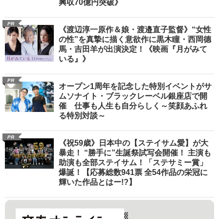
興収70億円突破》
PR
《渡辺淳一原作＆娘・渡邉直子監督》“女性
の性”を真摯に描く意欲作に黒木瞳・西岡德
馬・吉田羊が出演決定！《映画『月がみて
いる』》
PR
オープン1周年を記念した特別イベントがサ
ムソナイト・ブラックレーベル銀座店で開
催 仕事も人生も自分らしく～笑顔あふれ
る特別対談～
PR
《祝59歳》日本中の【ステイサム愛】が大
暴走！ “勝手に”生誕祭試写会開催！ 主演も
助演も全部ステイサム！「ステサミー賞」
爆誕！【応募総数941票 全54作品の栄冠に
輝いた作品とはー!?】