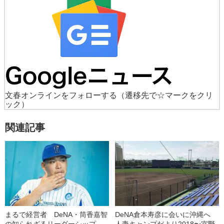
文春オンラインをフォローする
（遷移先で☆マークをクリ
ック）
関連記事
まるで経営者 DeNA・筒香嘉智
DeNA倉本寿彦に会いに沖縄へ
の知られざるリーダーシップ
人妻キャンプだより2018〜宜野