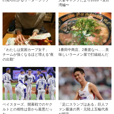
湾編〜
「わたしは貧困カープ女子」
1番田中商店、2番渡なべ……美
チームが強くなるほど増える“夜
味しいラーメン屋で打線組んだ
の出勤”
ベイスターズ、開幕戦でのヤク
「足にスランプはある」巨人フ
ルトとの相性は昔から最悪だっ
ァン最速の男・元陸上五輪代表