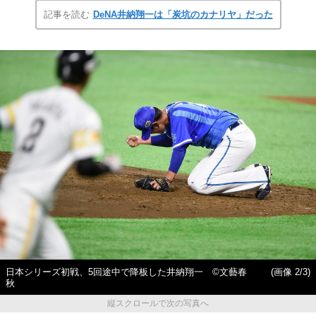
記事を読む
DeNA井納翔一は「炭坑のカナリヤ」だった
日本シリーズ初戦、5回途中で降板した井納翔一 ©文藝春
(画像 2/3)
秋
縦スクロールで次の写真へ