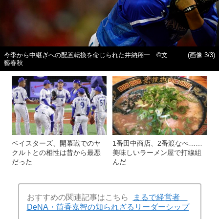
今季から中継ぎへの配置転換を命じられた井納翔一 ©文
(画像 3/3)
藝春秋
ベイスターズ、開幕戦でのヤ
1番田中商店、2番渡なべ……
クルトとの相性は昔から最悪
美味しいラーメン屋で打線組
だった
んだ
おすすめの関連記事はこちら
まるで経営者
DeNA・筒香嘉智の知られざるリーダーシップ