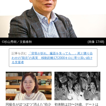
©️杉山秀樹／文藝春秋
(画像 17/48)
記事を読む
「背骨が折れ、臓器を失っても…」死と隣り合
わせの“脱北”の真実 移動距離1万2000キロに寄り添い続け
る支援者
同級生がぽつぽつ“消えた”幼少
初体験は23〜24歳、デートは