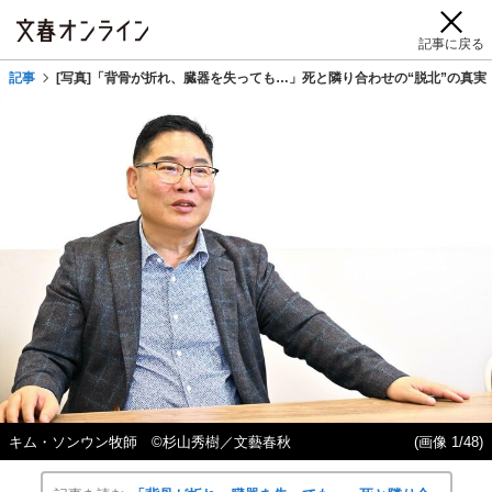
記事に戻る
記事
[写真]「背骨が折れ、臓器を失っても…」死と隣り合わせの“脱北”の真実
キム・ソンウン牧師 ©️杉山秀樹／文藝春秋
(画像 1/48)