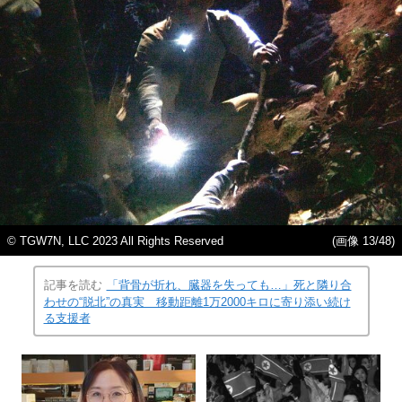
© TGW7N, LLC 2023 All Rights Reserved
(画像 13/48)
記事を読む
「背骨が折れ、臓器を失っても…」死と隣り合
わせの“脱北”の真実 移動距離1万2000キロに寄り添い続け
る支援者