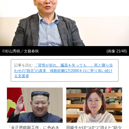
©️杉山秀樹／文藝春秋
(画像 21/48)
記事を読む
「背骨が折れ、臓器を失っても…」死と隣り合
わせの“脱北”の真実 移動距離1万2000キロに寄り添い続け
る支援者
「金正恩暗殺工作」に色めき
同級生がぽつぽつ“消えた”幼少