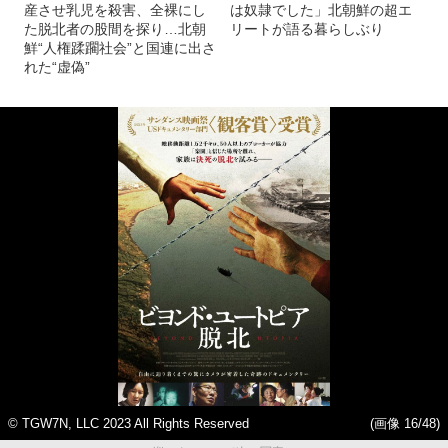
産させ乳児を殺害、全裸にし
は奴隷でした」北朝鮮の超エ
た脱北者の股間を探り…北朝
リートが語る暮らしぶり
鮮“人権蹂躙社会”と国連に出さ
れた“虚偽”
© TGW7N, LLC 2023 All Rights Reserved
(画像 16/48)