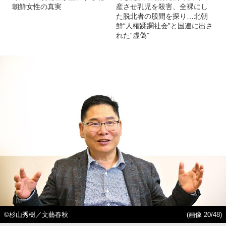
朝鮮女性の真実
産させ乳児を殺害、全裸にし
た脱北者の股間を探り…北朝
鮮“人権蹂躙社会”と国連に出さ
れた“虚偽”
©️杉山秀樹／文藝春秋
(画像 20/48)