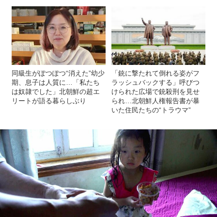
同級生がぽつぽつ“消えた”幼少
「銃に撃たれて倒れる姿がフ
期、息子は人質に…「私たち
ラッシュバックする」呼びつ
は奴隷でした」北朝鮮の超エ
けられた広場で銃殺刑を見せ
リートが語る暮らしぶり
られ…北朝鮮人権報告書が暴
いた住民たちの“トラウマ”