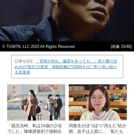
© TGW7N, LLC 2023 All Rights Reserved
(画像 15/48)
記事を読む
「背骨が折れ、臓器を失っても…」死と隣り合
わせの“脱北”の真実 移動距離1万2000キロに寄り添い続け
る支援者
「脱北当時、私は16歳の少女
同級生がぽつぽつ“消えた”幼少
でした」陣痛誘発剤で強制出
期、息子は人質に…「私たち