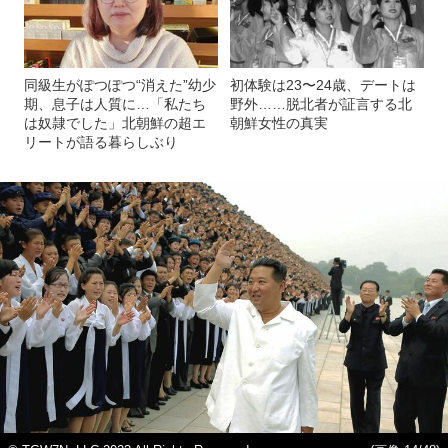
同級生がぽつぽつ“消えた”幼少
初体験は23〜24歳、デートは
期、息子は人質に…「私たち
野外……脱北者が証言する北
は奴隷でした」北朝鮮の超エ
朝鮮女性の真実
リートが語る暮らしぶり