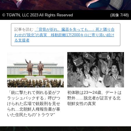
© TGW7N, LLC 2023 All Rights Reserved
(画像 7/48)
記事を読む
「背骨が折れ、臓器を失っても…」死と隣り合
わせの“脱北”の真実 移動距離1万2000キロに寄り添い続け
る支援者
「銃に撃たれて倒れる姿がフ
初体験は23〜24歳、デートは
ラッシュバックする」呼びつ
野外……脱北者が証言する北
けられた広場で銃殺刑を見せ
朝鮮女性の真実
られ…北朝鮮人権報告書が暴
いた住民たちの“トラウマ”