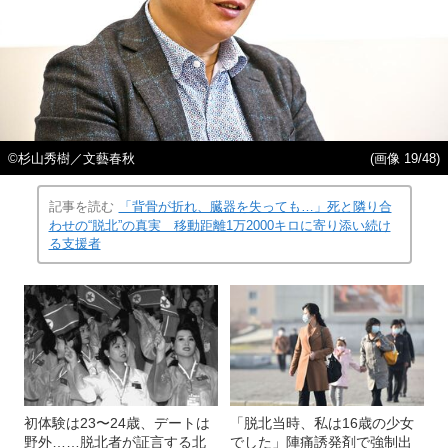
©️杉山秀樹／文藝春秋
(画像 19/48)
記事を読む
「背骨が折れ、臓器を失っても…」死と隣り合
わせの“脱北”の真実 移動距離1万2000キロに寄り添い続け
る支援者
初体験は23〜24歳、デートは
「脱北当時、私は16歳の少女
野外……脱北者が証言する北
でした」陣痛誘発剤で強制出