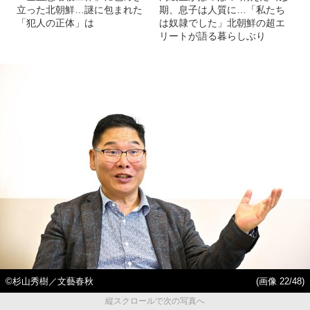
立った北朝鮮…謎に包まれた
期、息子は人質に…「私たち
「犯人の正体」は
は奴隷でした」北朝鮮の超エ
リートが語る暮らしぶり
©️杉山秀樹／文藝春秋
(画像 22/48)
縦スクロールで次の写真へ