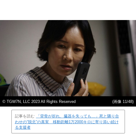
© TGW7N, LLC 2023 All Rights Reserved
(画像 11/48)
記事を読む
「背骨が折れ、臓器を失っても…」死と隣り合
わせの“脱北”の真実 移動距離1万2000キロに寄り添い続け
る支援者