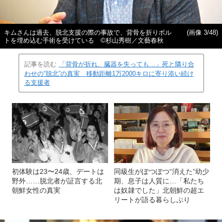
キムさんは過去、脱北支援の際の事故で、背骨を折りボル
(画像 3/48)
トを埋め込む手術を受けている ©️杉山秀樹／文藝春秋
記事を読む
「背骨が折れ、臓器を失っても…」死と隣り合
わせの“脱北”の真実 移動距離1万2000キロに寄り添い続け
る支援者
初体験は23〜24歳、デートは
同級生がぽつぽつ“消えた”幼少
野外……脱北者が証言する北
期、息子は人質に…「私たち
朝鮮女性の真実
は奴隷でした」北朝鮮の超エ
リートが語る暮らしぶり