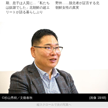
期、息子は人質に…「私たち
野外……脱北者が証言する北
は奴隷でした」北朝鮮の超エ
朝鮮女性の真実
リートが語る暮らしぶり
©️杉山秀樹／文藝春秋
(画像 18/48)
縦スクロールで次の写真へ