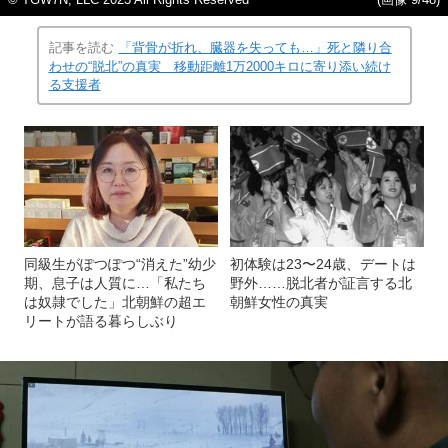
記事を読む
「背骨が折れ、臓器を失っても…」死と隣り合
わせの“脱北”の真実 移動距離1万2000キロに寄り添い続け
る支援者
同級生がぽつぽつ“消えた”幼少
初体験は23〜24歳、デートは
期、息子は人質に…「私たち
野外……脱北者が証言する北
は奴隷でした」北朝鮮の超エ
朝鮮女性の真実
リートが語る暮らしぶり