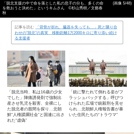
「脱北支援の中で命を落とした私の息子の分も、多くの命
(画像 5/48)
を救おうと決めた」というキムさん ©️杉山秀樹／文藝春
秋
記事を読む
「背骨が折れ、臓器を失っても…」死と隣り合
わせの“脱北”の真実 移動距離1万2000キロに寄り添い続け
る支援者
「脱北当時、私は16歳の少女
「銃に撃たれて倒れる姿がフ
でした」陣痛誘発剤で強制出
ラッシュバックする」呼びつ
産させ乳児を殺害、全裸にし
けられた広場で銃殺刑を見せ
た脱北者の股間を探り…北朝
られ…北朝鮮人権報告書が暴
鮮“人権蹂躙社会”と国連に出さ
いた住民たちの“トラウマ”
れた“虚偽”