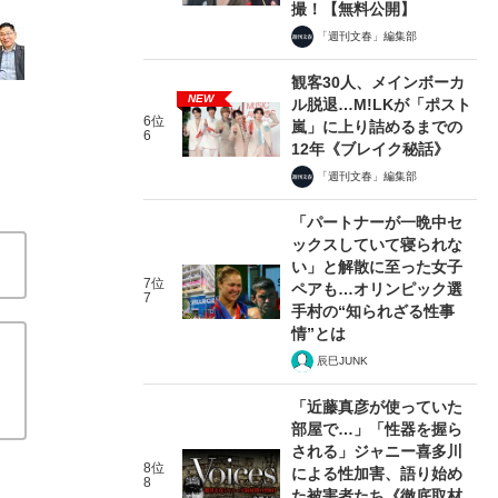
撮！【無料公開】
「週刊文春」編集部
観客30人、メインボーカ
NEW
ル脱退…M!LKが「ポスト
6位
嵐」に上り詰めるまでの
6
12年《ブレイク秘話》
「週刊文春」編集部
「パートナーが一晩中セ
ックスしていて寝られな
い」と解散に至った女子
7位
ペアも…オリンピック選
7
手村の“知られざる性事
情”とは
辰巳JUNK
「近藤真彦が使っていた
部屋で…」「性器を握ら
される」ジャニー喜多川
8位
による性加害、語り始め
8
た被害者たち《徹底取材