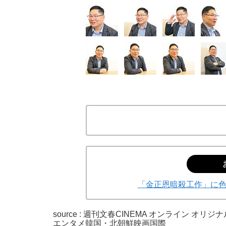
「金正恩暗殺工作」に
source : 週刊文春CINEMA オンライン オリジナ
エンタメ
韓国・北朝鮮
映画
国際