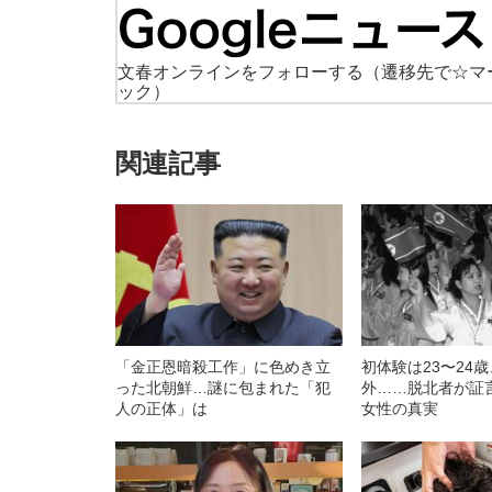
文春オンラインをフォローする
（遷移先で☆マ
ック）
関連記事
「金正恩暗殺工作」に色めき立
初体験は23〜24
った北朝鮮…謎に包まれた「犯
外……脱北者が証
人の正体」は
女性の真実