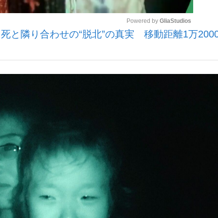
Powered by 
GliaStudios
と隣り合わせの“脱北”の真実 移動距離1万200
観る将棋、読
Mute
”の真実 選手が明かす...
「敗因分析は一切聞かれなか
の国から』倉本聰氏（91...