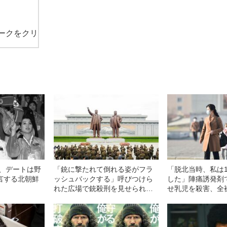
ークをクリ
歳、デートは野
「銃に撃たれて倒れる姿がフラ
「脱北当時、私は
言する北朝鮮
ッシュバックする」呼びつけら
した」陣痛誘発剤
れた広場で銃殺刑を見せられ…
せ乳児を殺害、全
北朝鮮人権報告書が暴いた住民
者の股間を探り…
たちの“トラウマ”
躙社会”と国連に出