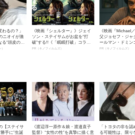
変わるの？」
《映画『シェルター』》ジェイ
《映画『Michae
ーのニオイが激
ソン・ステイサムがお盆を“打
父ジョセフ・ジャ
なる“頭皮のニ
破”する!!《「眠眠打破」コラ
ールマン・ドミン
”を解消す
ボ》
ルインタビュー“
ン）
PR（キノフィルムズ）
PR（キノフィルムズ）
スペシャリス
名優、複雑な父親
徹底ケアとは
語る”《日本興収7
中の【ステイサ
《渡辺淳一原作＆娘・渡邉直子
「トヨタの非を認
“勝手に”生誕
監督》“女性の性”を真摯に描く意
る可能性は、限り