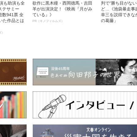
主演も助演も全
欲作に黒木瞳・西岡德馬・吉田
判で“勝ち目がない
ステサミー
羊が出演決定！《映画『月がみ
ど…《池袋暴走事
数941票 全
ている』》
幸三を説得できな
輝いた作品とは
の葛藤」
PR（キノフィルムズ）
ズ）