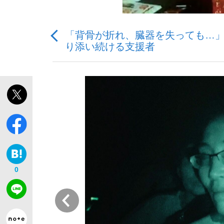
「背骨が折れ、臓器を失っても…」死
り添い続ける支援者
「最悪の空気のまま解散」WBC日本代表“敗戦
私のあのとき、私のいま
0
前
「クマが悪者扱いされているのが悲しい」『北
キングの誕生を、目撃せよ。