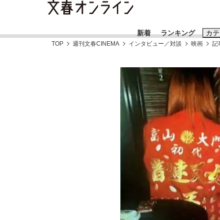
新着
ランキング
カテ
TOP
週刊文春CINEMA
インタビュー／対談
映画
記
スクープ
ニュー
おすすめのキ
#藤田晋
#三
#玉木雄一郎
《BTS厳戒トーキョー滞在記》RM→渋谷で飲
終戦から81年