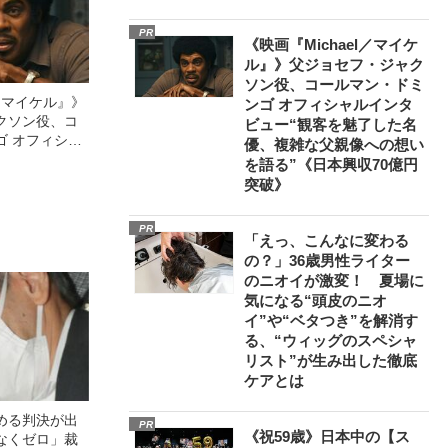
PR
《映画『Michael／マイケ
ル』》父ジョセフ・ジャク
ソン役、コールマン・ドミ
l／マイケル』》
ンゴ オフィシャルインタ
クソン役、コ
ビュー“観客を魅了した名
ゴ オフィシャ
優、複雑な父親像への想い
観客を魅了した
を語る”《日本興収70億円
像への想いを
突破》
0億円突破》
PR
「えっ、こんなに変わる
の？」36歳男性ライター
のニオイが激変！ 夏場に
気になる“頭皮のニオ
イ”や“ベタつき”を解消す
る、“ウィッグのスペシャ
リスト”が生み出した徹底
ケアとは
める判決が出
PR
《祝59歳》日本中の【ス
なくゼロ」裁