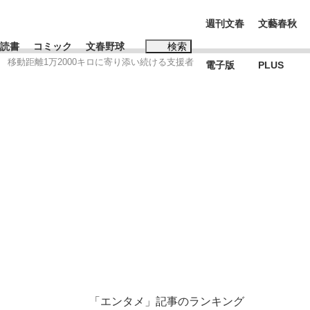
週刊文春
文藝春秋
読書
コミック
文春野球
検索
 移動距離1万2000キロに寄り添い続ける支援者
電子版
PLUS
インタビュー
読書
#松田聖子
本田圭佑が初めて明かした日本代表監督に...
K-POPアイドルたち
「エンタメ」記事のランキング