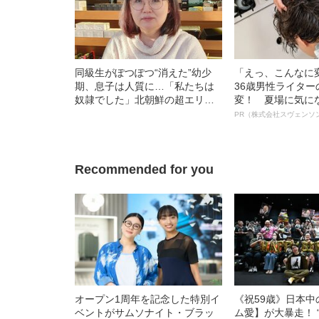
同級生がぽつぽつ“消えた”幼少
「えっ、こんなに
期、息子は人質に…「私たちは
36歳男性ライタ
奴隷でした」北朝鮮の超エリー
変！ 夏場に気に
トが語る暮らしぶり
オイ”や“ベタつき
PR（株式会社スヴェンソ
る、“ウィッグの
ト”が生み出した
Recommended for you
オープン1周年を記念した特別イ
《祝59歳》日本
ベントがサムソナイト・ブラッ
ム愛】が大暴走！ 