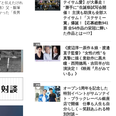
テイサム愛】が大暴走！
”と伝えたけれ
“勝手に”生誕祭試写会開
故》父・飯塚
かった「長男
催！ 主演も助演も全部ス
テイサム！「ステサミー
賞」爆誕！【応募総数941
票 全54作品の栄冠に輝い
た作品とはー!?】
PR
《渡辺淳一原作＆娘・渡邉
直子監督》“女性の性”を
真摯に描く意欲作に黒木
瞳・西岡德馬・吉田羊が出
演決定！《映画『月がみて
いる』》
PR
オープン1周年を記念した
特別イベントがサムソナイ
ト・ブラックレーベル銀座
店で開催 仕事も人生も自
分らしく～笑顔あふれる特
別対談～