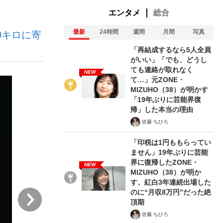
エンタメ
総合
最新
24時間
週間
月間
写真
0キロに寄
む将棋
「再結成するなら5人全員
がいい」「でも、どうし
ても連絡が取れなく
NEW
て…」元ZONE・
った」侍ジャパン選手が証言した“NPB聞...
MIZUHO（38）が明かす
「19年ぶりに芸能界復
帰」した本当の理由
佐藤 ちひろ
「印税は1円ももらってい
ません」19年ぶりに芸能
界に復帰したZONE・
NEW
MIZUHO（38）が明か
す、紅白3年連続出場した
のに“月収8万円”だった絶
次
頂期
佐藤 ちひろ