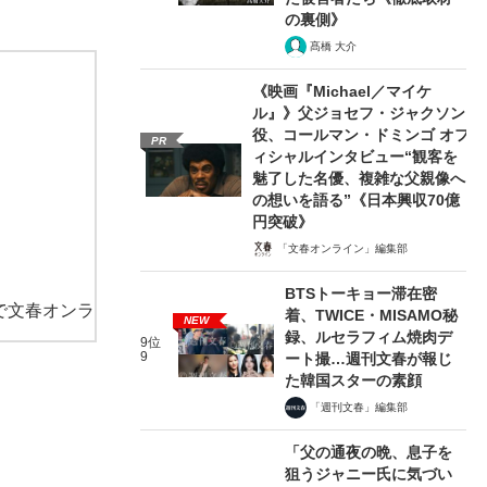
の裏側》
髙橋 大介
《映画『Michael／マイケ
ル』》父ジョセフ・ジャクソン
役、コールマン・ドミンゴ オフ
PR
ィシャルインタビュー“観客を
魅了した名優、複雑な父親像へ
の想いを語る”《日本興収70億
円突破》
「文春オンライン」編集部
BTSトーキョー滞在密
で文春オンラ
着、TWICE・MISAMO秘
NEW
録、ルセラフィム焼肉デ
9位
9
ート撮…週刊文春が報じ
た韓国スターの素顔
「週刊文春」編集部
「父の通夜の晩、息子を
狙うジャニー氏に気づい