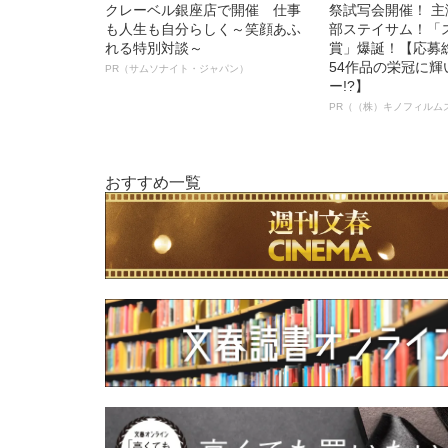
クレーベル銀座店で開催 仕事
祭試写会開催！ 
も人生も自分らしく～笑顔あふ
部ステイサム！「
れる特別対談～
賞」爆誕！【応募総
54作品の栄冠に
PR（サムソナイト・ジャパン）
ー!?】
PR（（株）キノフィルム
おすすめ一覧