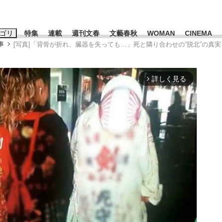
ゴリ
特集
連載
週刊文春
文藝春秋
WOMAN
CINEMA
事
[写真]「背骨が折れ、臓器を失っても…」死と隣り合わせの“脱北”の真実
キーワード入力
ス
エンタメ
ライフ
ビジネス
詳しく見る
arrow_forward_ios
ーワードタグ一覧
山凌輝
#高市早苗
#後藤真希
#森岡毅
#城彰二
#内田有紀
#亀和田武
み会、JIN→伊豆の...
「90%は失敗する。でも…」
日本生まれの