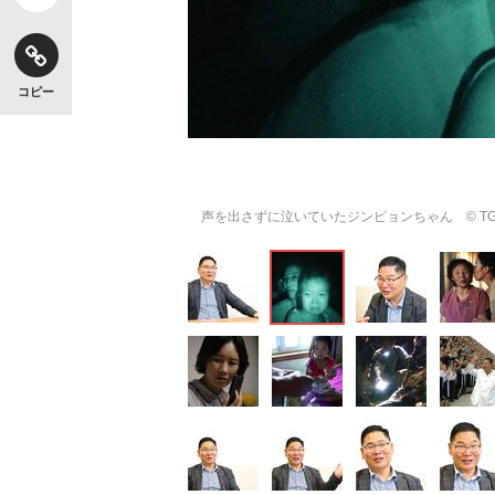
コピー
声を出さずに泣いていたジンピョンちゃん © TGW7N, LLC