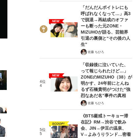
「だんだんボイトレにも
呼ばれなくなって…」高3
で脱退→再結成のオファ
NEW
ーも断った元ZONE・
MIZUHOが語る、芸能界
引退の裏側と“その後の人
3/49
生”
佐藤 ちひろ
「収録後に泣いていた、
って報じられたけど…」
NEW
ZONEのMIZUHO（38）が
4位
明かす、24年前にとんね
4
るず石橋貴明がつけた“強
烈なあだ名”事件の真相
佐藤 ちひろ
《BTS厳戒トーキョー滞
在記》RM→渋谷で飲み
SCOOP!
会、JIN→伊豆の温泉、
5位
5
V→よみうりランド…密着