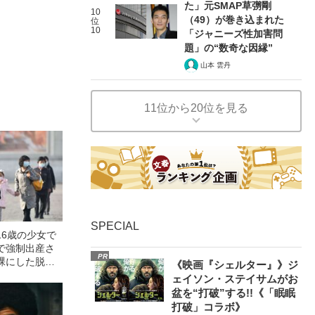
た」元SMAP草彅剛
10
（49）が巻き込まれた
位
10
「ジャニーズ性加害問
題」の“数奇な因縁”
山本 雲丹
11位から20位を見る
SPECIAL
16歳の少女で
で強制出産さ
PR
裸にした脱北
《映画『シェルター』》ジ
北朝鮮“人権蹂
ェイソン・ステイサムがお
された“虚偽”
盆を“打破”する!!《「眠眠
打破」コラボ》