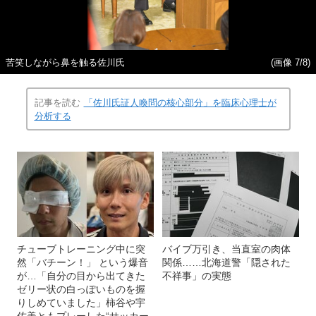
苦笑しながら鼻を触る佐川氏
(画像 7/8)
記事を読む
「佐川氏証人喚問の核心部分」を臨床心理士が
分析する
チューブトレーニング中に突
バイブ万引き、当直室の肉体
然「バチーン！」 という爆音
関係……北海道警「隠された
が…「自分の目から出てきた
不祥事」の実態
ゼリー状の白っぽいものを握
りしめていました」柿谷や宇