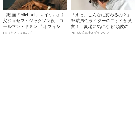
《映画『Michael／マイケル』》
「えっ、こんなに変わるの？」
父ジョセフ・ジャクソン役、コ
36歳男性ライターのニオイが激
ールマン・ドミンゴ オフィシャ
変！ 夏場に気になる“頭皮のニ
ルインタビュー“観客を魅了した
オイ”や“ベタつき”を解消す
PR（キノフィルムズ）
PR（株式会社スヴェンソン）
名優、複雑な父親像への想いを
る、“ウィッグのスペシャリス
語る”《日本興収70億円突破》
ト”が生み出した徹底ケアとは