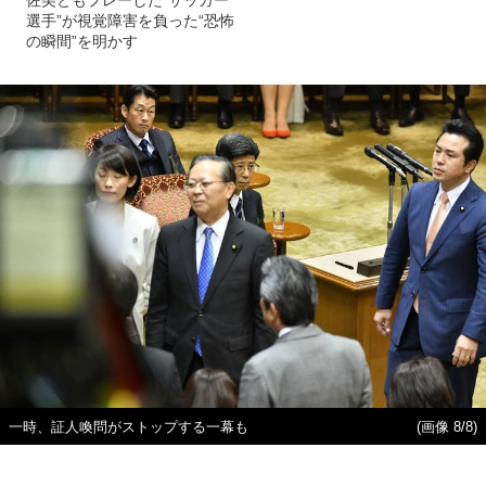
佐美ともプレーした“サッカー
選手”が視覚障害を負った“恐怖
の瞬間”を明かす
一時、証人喚問がストップする一幕も
(画像 8/8)