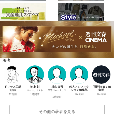
著者
ドリヤス工場
池上 彰
川北 省吾
鉄人ノンフィク
「週刊文春」編
ション編集部
集部
漫画家
ジャーナリスト
国際ジャーナリス
ト
1時間前
1時間前
22分前
1時間前
1時間前
その他の著者を見る