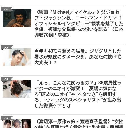
PR
《映画『Michael／マイケル』》父ジョセ
フ・ジャクソン役、コールマン・ドミンゴ
オフィシャルインタビュー“観客を魅了した
名優、複雑な父親像への想いを語る”《日本
興収70億円突破》
PR
今年も40℃を超える猛暑。ジリジリとした
暑さが頭皮にダメージを。あなたの抜け毛
大丈夫！？
PR
「えっ、こんなに変わるの？」36歳男性ラ
イターのニオイが激変！ 夏場に気にな
る“頭皮のニオイ”や“ベタつき”を解消す
る、“ウィッグのスペシャリスト”が生み出
した徹底ケアとは
PR
《渡辺淳一原作＆娘・渡邉直子監督》“女性
の性”を真摯に描く意欲作に黒木瞳・西岡德