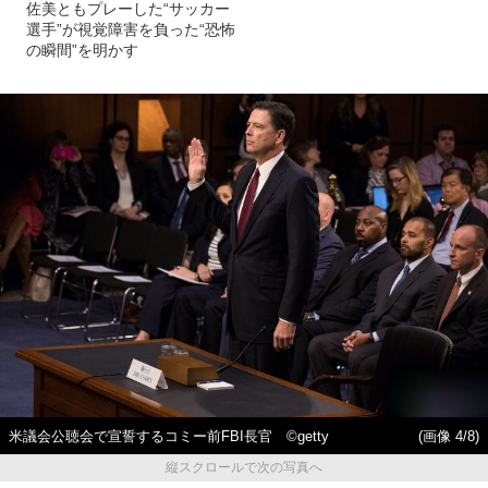
佐美ともプレーした“サッカー
選手”が視覚障害を負った“恐怖
の瞬間”を明かす
米議会公聴会で宣誓するコミー前FBI長官 ©getty
(画像 4/8)
縦スクロールで次の写真へ