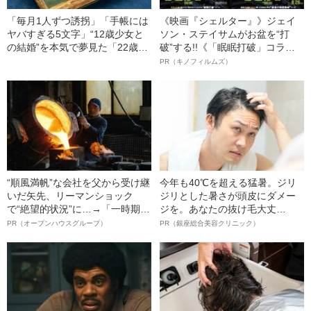
「毎月1人ずつ誘拐」「手帳には
《映画『シェルター』》ジェイ
ヤバすぎる5文字」“12歳少女と
ソン・ステイサムがお盆を“打
の結婚”を本気で夢見た「22歳男
破”する!!《「眠眠打破」コラ
の末路」（昭和21年の事件）
ボ》
PR（キノフィルムズ）
“順風満帆”な会社を父から受け継
今年も40℃を超える猛暑。ジリ
いだ矢先、リーマンショック
ジリとした暑さが頭皮にダメー
で“絶望的状況”に…→「一時期は
ジを。あなたの抜け毛大丈
納品3年待ち」のヒット商品を生
夫！？
PR（オープンハウスグループ）
PR（銀座総合美容クリニック）
んで危機を脱した四代目社長が
明かす、“逆転の戦術”