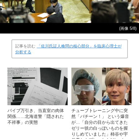
(画像 5/8)
記事を読む
「佐川氏証人喚問の核心部分」を臨床心理士が
分析する
バイブ万引き、当直室の肉体
チューブトレーニング中に突
関係……北海道警「隠された
然「バチーン！」 という爆音
不祥事」の実態
が…「自分の目から出てきた
ゼリー状の白っぽいものを握
りしめていました」柿谷や宇