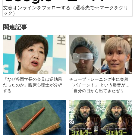
文春オンラインをフォローする
（遷移先で☆マークをクリ
ック）
関連記事
「なぜ谷岡学長の会見は逆効果
チューブトレーニング中に突然
だったのか」臨床心理士が分析
「バチーン！」 という爆音が…
する
「自分の目から出てきたゼリー
状の白っぽいものを握りしめて
いました」柿谷や宇佐美ともプ
レーした“サッカー選手”が視覚障
害を負った“恐怖の瞬間”を明かす