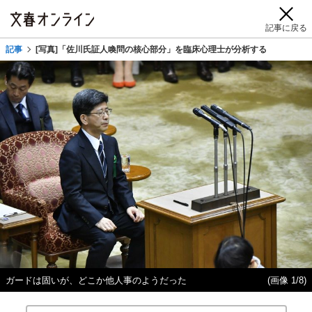
記事に戻る
記事
[写真]「佐川氏証人喚問の核心部分」を臨床心理士が分析する
ガードは固いが、どこか他人事のようだった
(画像 1/8)