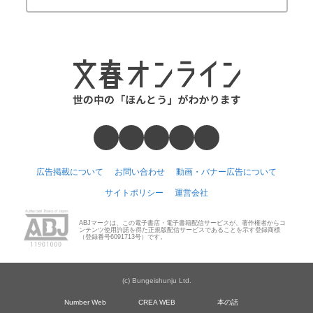
広告掲載について
お問い合わせ
動画・バナー広告について
サイトポリシー
運営会社
ABJマークは、この電子書店・電子書籍配信サービスが、著作権者からコ
ンテンツ使用許諾を得た正規版配信サービスであることを示す登録商標
（登録番号6091713号）です。
(c) Bungeishunju Ltd.
Number Web
CREA WEB
本の話