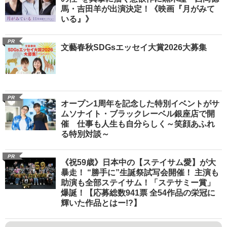
馬・吉田羊が出演決定！《映画『月がみて
いる』》
PR
文藝春秋SDGsエッセイ大賞2026大募集
PR
オープン1周年を記念した特別イベントがサ
ムソナイト・ブラックレーベル銀座店で開
催 仕事も人生も自分らしく～笑顔あふれ
る特別対談～
PR
《祝59歳》日本中の【ステイサム愛】が大
暴走！ “勝手に”生誕祭試写会開催！ 主演も
助演も全部ステイサム！「ステサミー賞」
爆誕！【応募総数941票 全54作品の栄冠に
輝いた作品とはー!?】