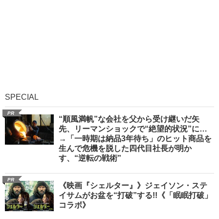
SPECIAL
PR
“順風満帆”な会社を父から受け継いだ矢
先、リーマンショックで“絶望的状況”に…
→「一時期は納品3年待ち」のヒット商品を
生んで危機を脱した四代目社長が明か
す、“逆転の戦術”
PR
《映画『シェルター』》ジェイソン・ステ
イサムがお盆を“打破”する!!《「眠眠打破」
コラボ》