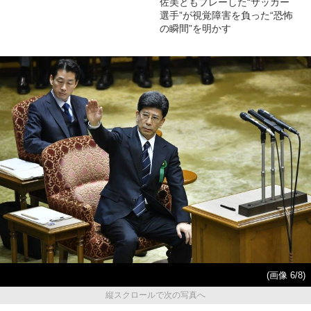
佐美ともプレーした“サッカー
選手”が視覚障害を負った“恐怖
の瞬間”を明かす
(画像 6/8)
縦スクロールで次の写真へ