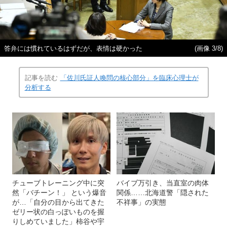
答弁には慣れているはずだが、表情は硬かった
(画像 3/8)
記事を読む
「佐川氏証人喚問の核心部分」を臨床心理士が
分析する
チューブトレーニング中に突
バイブ万引き、当直室の肉体
然「バチーン！」 という爆音
関係……北海道警「隠された
が…「自分の目から出てきた
不祥事」の実態
ゼリー状の白っぽいものを握
りしめていました」柿谷や宇