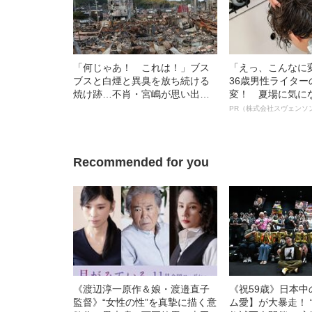
「何じゃあ！ これは！」ブス
「えっ、こんなに
ブスと白煙と異臭を放ち続ける
36歳男性ライタ
焼け跡…不肖・宮嶋が思い出す
変！ 夏場に気に
30年前の“大震災”「あの時より
オイ”や“ベタつき
PR（株式会社スヴェンソ
も酷いかもしれん…」
る、“ウィッグの
ト”が生み出した
Recommended for you
《渡辺淳一原作＆娘・渡邉直子
《祝59歳》日本
監督》“女性の性”を真摯に描く意
ム愛】が大暴走！ 