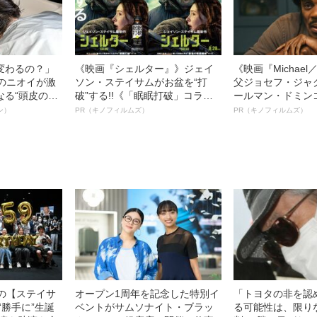
変わるの？」
《映画『シェルター』》ジェイ
《映画『Michae
ーのニオイが激
ソン・ステイサムがお盆を“打
父ジョセフ・ジャ
なる“頭皮のニ
破”する!!《「眠眠打破」コラ
ールマン・ドミン
”を解消す
ボ》
ルインタビュー“
ン）
PR（キノフィルムズ）
PR（キノフィルムズ）
スペシャリス
名優、複雑な父親
徹底ケアとは
語る”《日本興収7
中の【ステイサ
オープン1周年を記念した特別イ
「トヨタの非を認
“勝手に”生誕
ベントがサムソナイト・ブラッ
る可能性は、限り