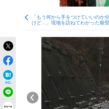
「もう何から手をつけていいのか
けど…」現地を訪ねてわかった能登
「最悪の空気のまま解散」WBC日本代表“敗戦
私のあのとき、私のいま
341
前
「クマが悪者扱いされているのが悲しい」『北
キングの誕生を、目撃せよ。