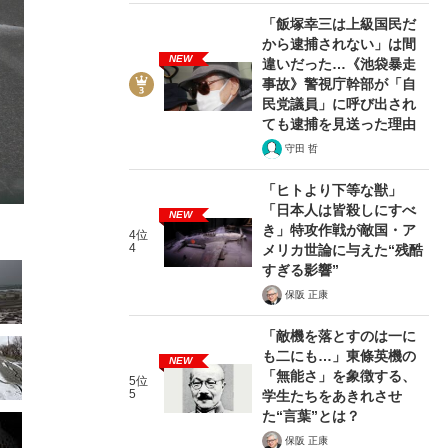
「飯塚幸三は上級国民だ
から逮捕されない」は間
NEW
違いだった…《池袋暴走
事故》警視庁幹部が「自
民党議員」に呼び出され
ても逮捕を見送った理由
12/105
守田 哲
「ヒトより下等な獣」
「日本人は皆殺しにすべ
NEW
き」特攻作戦が敵国・ア
4位
4
メリカ世論に与えた“残酷
すぎる影響”
保阪 正康
「敵機を落とすのは一に
も二にも…」東條英機の
NEW
「無能さ」を象徴する、
5位
5
学生たちをあきれさせ
た“言葉”とは？
保阪 正康