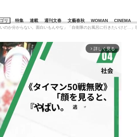
ゴリ
特集
連載
週刊文春
文藝春秋
WOMAN
CINEMA
いいのか分からない。面白いもんやな」「自衛隊のお風呂に行きたいけど…」
キーワード入力
ス
エンタメ
ライフ
ビジネス
詳しく見る
arrow_forward_ios
ーワードタグ一覧
山凌輝
#高市早苗
#後藤真希
#森岡毅
#城彰二
#内田有紀
#亀和田武
み会、JIN→伊豆の...
「90%は失敗する。でも…」
終戦から81