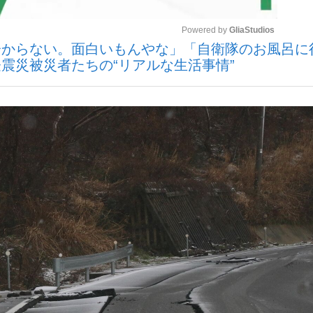
Powered by 
GliaStudios
分からない。面白いもんやな」「自衛隊のお風呂に
観る将棋、読
震災被災者たちの“リアルな生活事情”
Mute
”の真実 選手が明かす...
「敗因分析は一切聞かれなか
の国から』倉本聰氏（91...