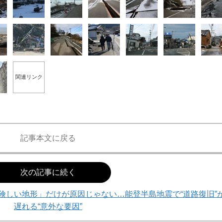
関連リンク
記事本文に戻る
次の記事に続く
険しい地形」だけが原因じゃない…能登半島地震で“道路復旧”
遅れる“意外な要因”