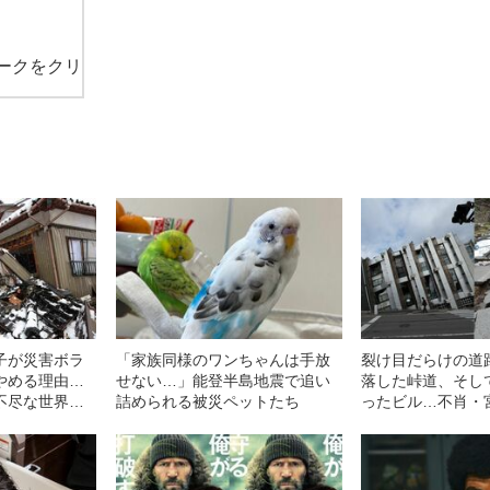
ークをクリ
子が災害ボラ
「家族同様のワンちゃんは手放
裂け目だらけの道
やめる理由…
せない…」能登半島地震で追い
落した峠道、そし
不尽な世界を
詰められる被災ペットたち
ったビル…不肖・
足
登半島地震の惨状