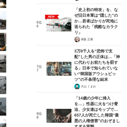
「史上初の特攻」を、な
ぜ旧日本軍は“隠した”の
NEW
か…若者ばかりが死地に
6位
6
送られた「残酷なカラク
リ」
保阪 正康
3万8千人を“恐怖で支
配”した男の正体は…「神
に代わりお前たちを罰す
7位
る」日本で知られていな
7
い“韓国版アウシュビッ
ツ”の不条理な結末
大山 くまお
「14歳の少年に挿入
を…」性器に火をつけ脅
迫、少女達はモップで…
8位
657人が死亡した韓国“最
8
悪の人権侵害”のおぞまし
すぎる実態