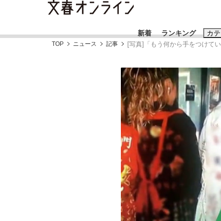
新着
ランキング
カテ
TOP
ニュース
記事
[写真]「もう何から手をつけて
スクープ
ニュー
おすすめのキ
#藤田晋
#三
#玉木雄一郎
《BTS厳戒トーキョー滞在記》RM→渋谷で飲
日本生まれのK-POPアイドルたち