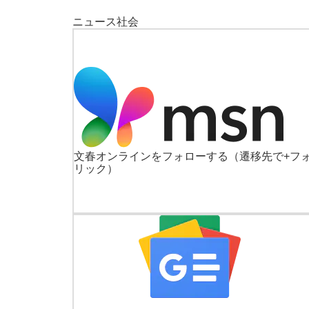
ニュース
社会
文春オンラインをフォローする
（遷移先で+フ
リック）