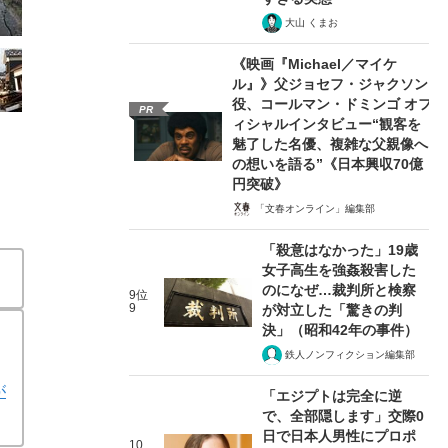
大山 くまお
《映画『Michael／マイケ
ル』》父ジョセフ・ジャクソン
役、コールマン・ドミンゴ オフ
PR
ィシャルインタビュー“観客を
魅了した名優、複雑な父親像へ
の想いを語る”《日本興収70億
円突破》
「文春オンライン」編集部
「殺意はなかった」19歳
女子高生を強姦殺害した
のになぜ…裁判所と検察
9位
9
が対立した「驚きの判
決」（昭和42年の事件）
鉄人ノンフィクション編集部
が
「エジプトは完全に逆
で、全部隠します」交際0
日で日本人男性にプロポ
10