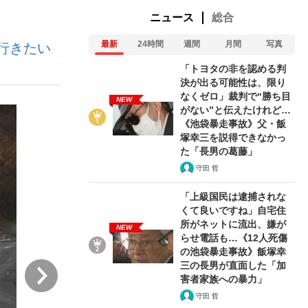
ニュース
総合
最新
24時間
週間
月間
写真
行きたい
む将棋
「トヨタの非を認める判
決が出る可能性は、限り
なくゼロ」裁判で“勝ち目
NEW
がない”と伝えたけれど…
った」侍ジャパン選手が証言した“NPB聞...
《池袋暴走事故》父・飯
塚幸三を説得できなかっ
た「長男の葛藤」
守田 哲
「上級国民は逮捕されな
くて良いですね」自宅住
所がネットに流出、嫌が
NEW
らせ電話も…《12人死傷
の池袋暴走事故》飯塚幸
三の長男が直面した「加
次
害者家族への暴力」
守田 哲