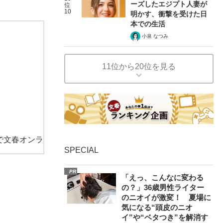
ーズしたエジプト人妻が
位
10
明かす、衝撃を受けた日
本での生活
小泉 なつみ
11位から20位を見る
で文春オンラ
SPECIAL
PR
「えっ、こんなに変わる
の？」36歳男性ライター
のニオイが激変！ 夏場に
気になる“頭皮のニオ
イ”や“ベタつき”を解消す