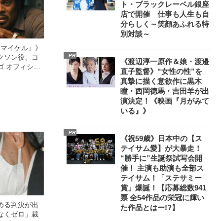
ト・ブラックレーベル銀座
店で開催 仕事も人生も自
分らしく～笑顔あふれる特
別対談～
l／マイケル』》
PR
クソン役、コ
《渡辺淳一原作＆娘・渡邉
ゴ オフィシャ
直子監督》“女性の性”を
観客を魅了した
真摯に描く意欲作に黒木
像への想いを
瞳・西岡德馬・吉田羊が出
0億円突破》
演決定！《映画『月がみて
いる』》
PR
《祝59歳》日本中の【ス
テイサム愛】が大暴走！
“勝手に”生誕祭試写会開
催！ 主演も助演も全部ス
テイサム！「ステサミー
賞」爆誕！【応募総数941
票 全54作品の栄冠に輝い
める判決が出
た作品とはー!?】
なくゼロ」裁