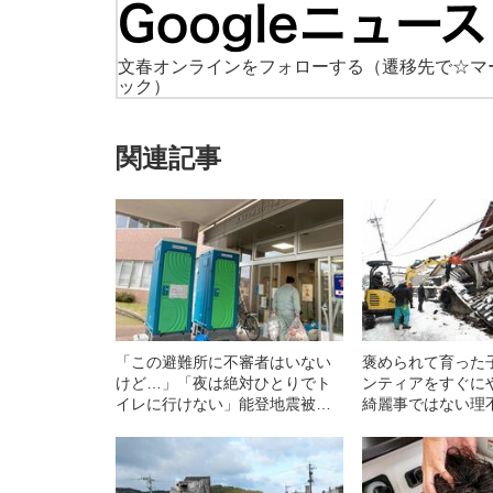
文春オンラインをフォローする
（遷移先で☆マ
ック）
関連記事
「この避難所に不審者はいない
褒められて育った
けど…」「夜は絶対ひとりでト
ンティアをすぐに
イレに行けない」能登地震被災
綺麗事ではない理
した女性たちが訴える「本当に
生き抜く知恵の不
困っていること」