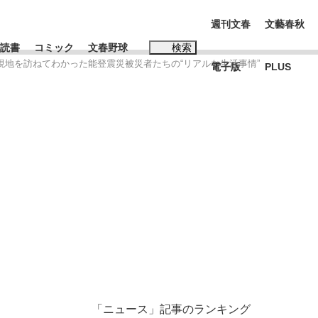
週刊文春
文藝春秋
読書
コミック
文春野球
検索
現地を訪ねてわかった能登震災被災者たちの“リアルな生活事情”
電子版
PLUS
インタビュー
読書
#松田聖子
本田圭佑が初めて明かした日本代表監督に...
年
「ニュース」記事のランキング