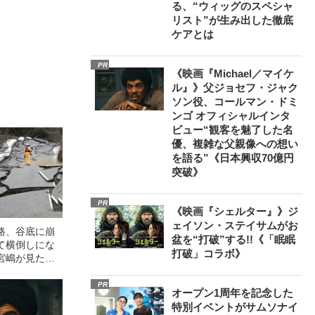
る、“ウィッグのスペシャ
リスト”が生み出した徹底
ケアとは
PR
《映画『Michael／マイケ
ル』》父ジョセフ・ジャク
ソン役、コールマン・ドミ
ンゴ オフィシャルインタ
ビュー“観客を魅了した名
優、複雑な父親像への想い
を語る”《日本興収70億円
突破》
PR
《映画『シェルター』》ジ
ェイソン・ステイサムがお
路、谷底に崩
盆を“打破”する!!《「眠眠
て横倒しにな
打破」コラボ》
宮嶋が見た能
PR
オープン1周年を記念した
特別イベントがサムソナイ