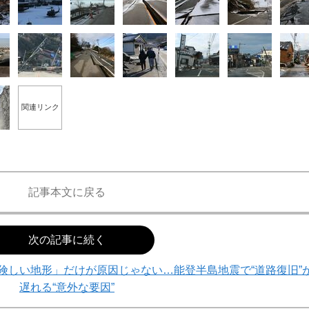
関連リンク
記事本文に戻る
次の記事に続く
険しい地形」だけが原因じゃない…能登半島地震で“道路復旧”
遅れる“意外な要因”