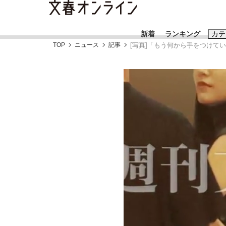
新着
ランキング
カテ
TOP
ニュース
記事
[写真]「もう何から手をつけて
スクープ
ニュー
おすすめのキ
#藤田晋
#三
#玉木雄一郎
「90%は失敗する。でも…」本田圭佑が初め
終戦から81年