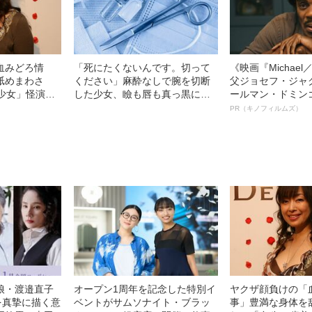
血みどろ情
「死にたくないんです。切って
《映画『Michae
舐めまわさ
ください」麻酔なしで腕を切断
父ジョセフ・ジャ
少女」怪演
した少女、瞼も唇も真っ黒に腫
ールマン・ドミン
69）の美しす
れあがり「この仇、討って下さ
ルインタビュー“
PR（キノフィルムズ）
い」と息絶えた少年…原爆投下
名優、複雑な父親
直後に“広島の離島で起きていた
語る”《日本興収7
知られざる被害の実情
娘・渡邉直子
オープン1周年を記念した特別イ
ヤクザ顔負けの「
を真摯に描く意
ベントがサムソナイト・ブラッ
事」豊満な身体を