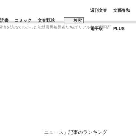
週刊文春
文藝春秋
読書
コミック
文春野球
検索
現地を訪ねてわかった能登震災被災者たちの“リアルな生活事情”
電子版
PLUS
インタビュー
読書
#松田聖子
む将棋
BC日本代表“敗戦”の真実 選手が明かす...
「ニュース」記事のランキング