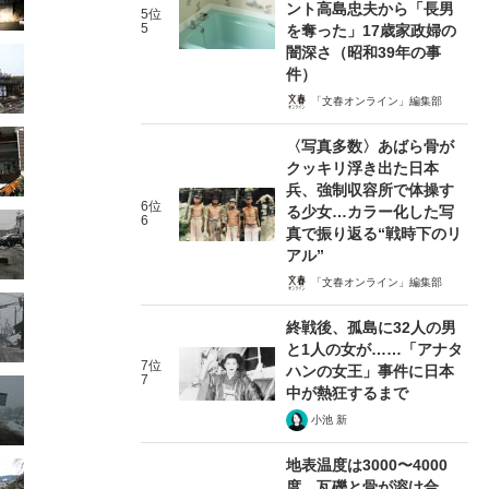
ント高島忠夫から「長男
5位
5
を奪った」17歳家政婦の
闇深さ（昭和39年の事
件）
「文春オンライン」編集部
〈写真多数〉あばら骨が
クッキリ浮き出た日本
兵、強制収容所で体操す
6位
る少女…カラー化した写
6
真で振り返る“戦時下のリ
アル”
「文春オンライン」編集部
終戦後、孤島に32人の男
と1人の女が……「アナタ
7位
ハンの女王」事件に日本
7
中が熱狂するまで
小池 新
地表温度は3000〜4000
度、瓦礫と骨が溶け合