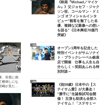
《映画『Michael／マイケ
ル』》父ジョセフ・ジャク
ソン役、コールマン・ドミ
ンゴ オフィシャルインタ
ビュー“観客を魅了した名
優、複雑な父親像への想い
を語る”《日本興収70億円
突破》
PR
オープン1周年を記念した
特別イベントがサムソナイ
ト・ブラックレーベル銀座
店で開催 仕事も人生も自
分らしく～笑顔あふれる特
別対談～
路、谷底に崩
て横倒しにな
PR
《祝59歳》日本中の【ス
宮嶋が見た能
テイサム愛】が大暴走！
“勝手に”生誕祭試写会開
催！ 主演も助演も全部ス
テイサム！「ステサミー