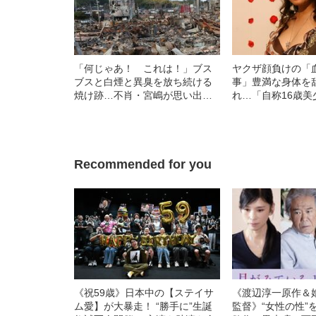
「何じゃあ！ これは！」ブス
ヤクザ顔負けの「
ブスと白煙と異臭を放ち続ける
事」豊満な身体を
焼け跡…不肖・宮嶋が思い出す
れ…「自称16歳美
30年前の“大震災”「あの時より
中、かたせ梨乃（
も酷いかもしれん…」
ぎる“熟れ方”
Recommended for you
《祝59歳》日本中の【ステイサ
《渡辺淳一原作＆
ム愛】が大暴走！ “勝手に”生誕
監督》“女性の性”