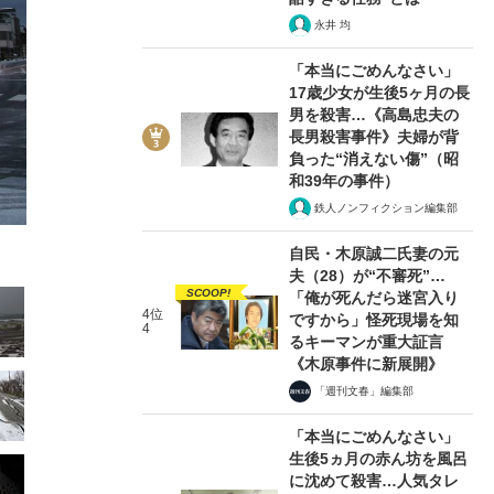
永井 均
「本当にごめんなさい」
17歳少女が生後5ヶ月の長
男を殺害…《高島忠夫の
長男殺害事件》夫婦が背
16/105
負った“消えない傷”（昭
和39年の事件）
鉄人ノンフィクション編集部
自民・木原誠二氏妻の元
夫（28）が“不審死”…
SCOOP!
「俺が死んだら迷宮入り
4位
ですから」怪死現場を知
4
るキーマンが重大証言
《木原事件に新展開》
「週刊文春」編集部
「本当にごめんなさい」
生後5ヵ月の赤ん坊を風呂
に沈めて殺害…人気タレ