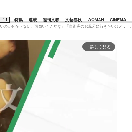
ゴリ
特集
連載
週刊文春
文藝春秋
WOMAN
CINEMA
いいのか分からない。面白いもんやな」「自衛隊のお風呂に行きたいけど…」
キーワード入力
ス
エンタメ
ライフ
ビジネス
詳しく見る
arrow_forward_ios
ーワードタグ一覧
山凌輝
#高市早苗
#後藤真希
#森岡毅
#城彰二
#内田有紀
観る将棋、読
#亀和田武
て明かした日本代表監督に...
「最悪の空気のまま解散」W