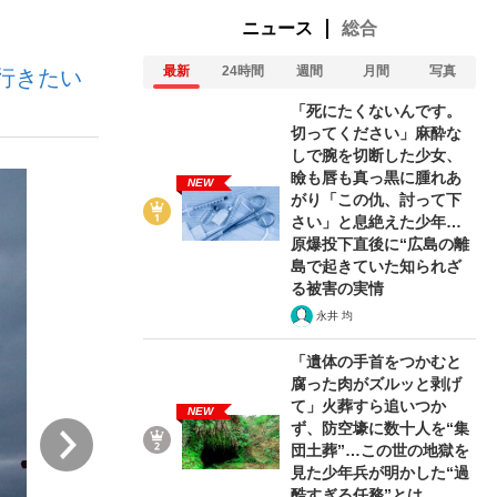
ニュース
総合
最新
24時間
週間
月間
写真
行きたい
「死にたくないんです。
切ってください」麻酔な
しで腕を切断した少女、
瞼も唇も真っ黒に腫れあ
NEW
が悲しい」『北の国から』倉本聰氏（91...
がり「この仇、討って下
さい」と息絶えた少年…
原爆投下直後に“広島の離
島で起きていた知られざ
る被害の実情
永井 均
「遺体の手首をつかむと
腐った肉がズルッと剥げ
て」火葬すら追いつか
NEW
ず、防空壕に数十人を“集
次
団土葬”…この世の地獄を
見た少年兵が明かした“過
酷すぎる任務”とは