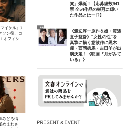
賞」爆誕！【応募総数941
票 全54作品の栄冠に輝い
た作品とはー!?】
l／マイケル』》
PR
《渡辺淳一原作＆娘・渡邉
クソン役、コ
直子監督》“女性の性”を
ゴ オフィシャ
真摯に描く意欲作に黒木
観客を魅了した
瞳・西岡德馬・吉田羊が出
像への想いを
演決定！《映画『月がみて
0億円突破》
いる』》
血みどろ情
PRESENT & EVENT
舐めまわさ