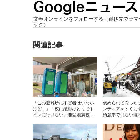
文春オンラインをフォローする
（遷移先で☆マ
ック）
関連記事
「この避難所に不審者はいない
褒められて育った
けど…」「夜は絶対ひとりでト
ンティアをすぐに
イレに行けない」能登地震被災
綺麗事ではない理
した女性たちが訴える「本当に
生き抜く知恵の不
困っていること」