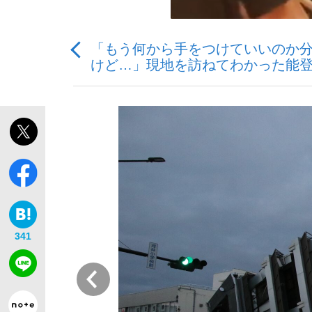
「もう何から手をつけていいのか
けど…」現地を訪ねてわかった能登
「敗因分析は一切聞かれなかった」侍ジャパン選
341
前
「目標達成できなかったからと言って…」サッ