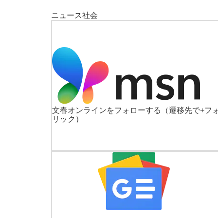
ニュース
社会
文春オンラインをフォローする
（遷移先で+フ
リック）