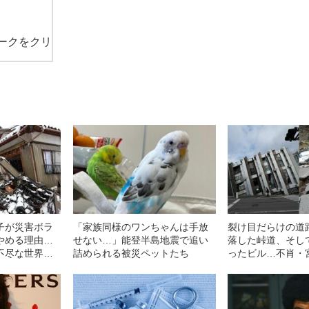
ークをクリ
子が災害ボラ
「家族同様のワンちゃんは手放
裂け目だらけの道
やめる理由…
せない…」能登半島地震で追い
落した峠道、そし
不尽な世界を
詰められる被災ペットたち
ったビル…不肖・
足
登半島地震の惨状