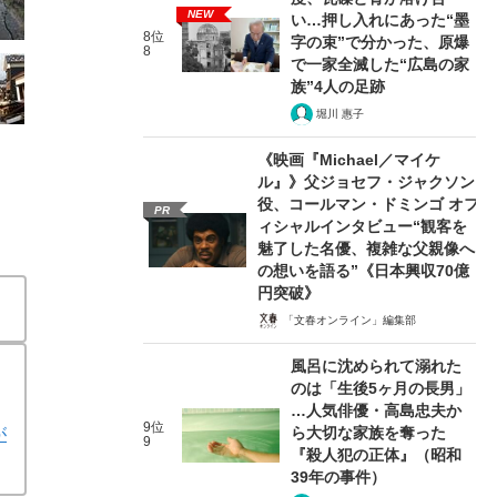
NEW
い…押し入れにあった“墨
8位
字の束”で分かった、原爆
8
で一家全滅した“広島の家
族”4人の足跡
堀川 惠子
《映画『Michael／マイケ
ル』》父ジョセフ・ジャクソン
役、コールマン・ドミンゴ オフ
PR
ィシャルインタビュー“観客を
魅了した名優、複雑な父親像へ
の想いを語る”《日本興収70億
円突破》
「文春オンライン」編集部
風呂に沈められて溺れた
のは「生後5ヶ月の長男」
…人気俳優・高島忠夫か
9位
ら大切な家族を奪った
が
9
『殺人犯の正体』（昭和
39年の事件）