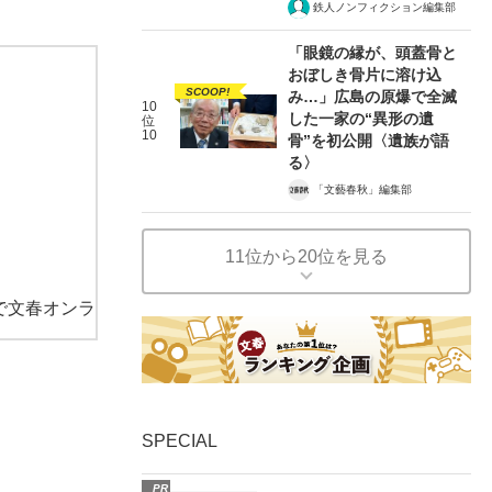
鉄人ノンフィクション編集部
「眼鏡の縁が、頭蓋骨と
おぼしき骨片に溶け込
SCOOP!
み…」広島の原爆で全滅
10
した一家の“異形の遺
位
10
骨”を初公開〈遺族が語
る〉
「文藝春秋」編集部
11位から20位を見る
で文春オンラ
SPECIAL
PR