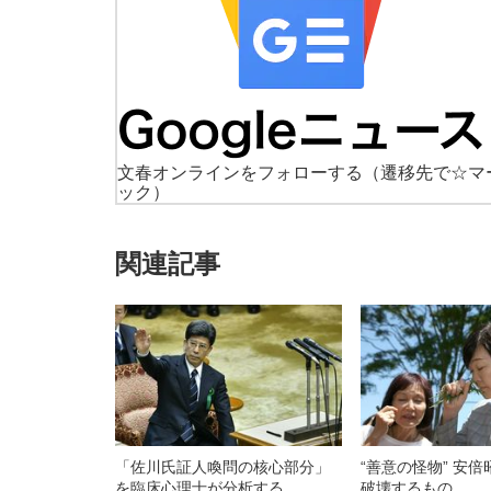
文春オンラインをフォローする
（遷移先で☆マ
ック）
関連記事
「佐川氏証人喚問の核心部分」
“善意の怪物” 安
を臨床心理士が分析する
破壊するもの