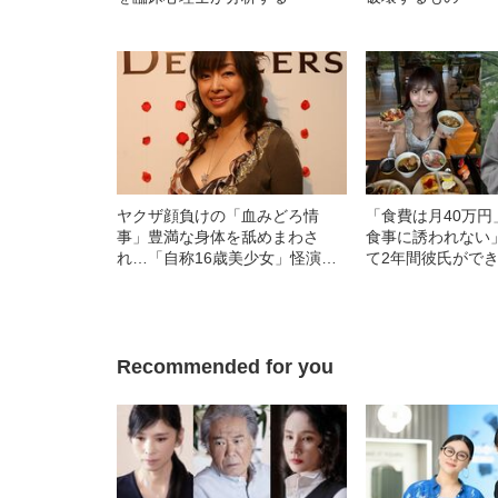
ヤクザ顔負けの「血みどろ情
「食費は月40万
事」豊満な身体を舐めまわさ
食事に誘われない
れ…「自称16歳美少女」怪演
て2年間彼氏がで
中、かたせ梨乃（69）の美しす
ビアも話題の“可愛
ぎる“熟れ方”
女子（24）が語
活
Recommended for you