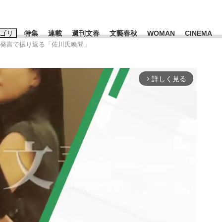
ゴリ
特集
連載
週刊文春
文藝春秋
WOMAN
CINEMA
題発言で振り返る「佐川氏喚問」
キーワード入力
ス
エンタメ
ライフ
ビジネス
詳しく見る
arrow_forward_ios
ーワードタグ一覧
山凌輝
#高市早苗
#後藤真希
#森岡毅
#城彰二
#内田有紀
観る将棋、読
#亀和田武
て明かした日本代表監督に...
「最悪の空気のまま解散」W