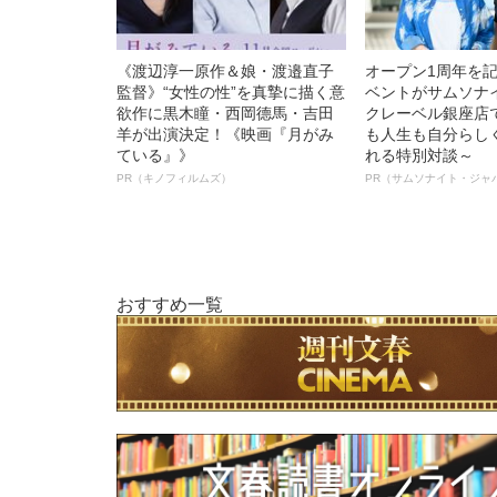
《渡辺淳一原作＆娘・渡邉直子
オープン1周年を
監督》“女性の性”を真摯に描く意
ベントがサムソナ
欲作に黒木瞳・西岡德馬・吉田
クレーベル銀座店
羊が出演決定！《映画『月がみ
も人生も自分らし
ている』》
れる特別対談～
PR（キノフィルムズ）
PR（サムソナイト・ジャ
おすすめ一覧