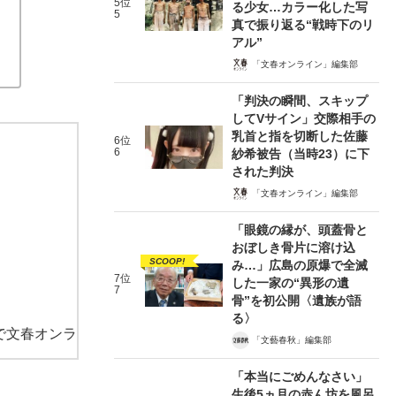
5位
る少女…カラー化した写
5
真で振り返る“戦時下のリ
アル”
「文春オンライン」編集部
「判決の瞬間、スキップ
してVサイン」交際相手の
乳首と指を切断した佐藤
6位
6
紗希被告（当時23）に下
された判決
「文春オンライン」編集部
「眼鏡の縁が、頭蓋骨と
おぼしき骨片に溶け込
SCOOP!
み…」広島の原爆で全滅
7位
した一家の“異形の遺
7
骨”を初公開〈遺族が語
る〉
で文春オンラ
「文藝春秋」編集部
「本当にごめんなさい」
生後5ヵ月の赤ん坊を風呂