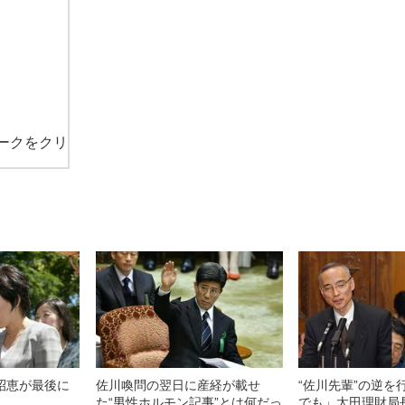
ークをクリ
倍昭恵が最後に
佐川喚問の翌日に産経が載せ
“佐川先輩”の逆を
た“男性ホルモン記事”とは何だっ
でも」太田理財局