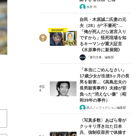
永井 均
自民・木原誠二氏妻の元
夫（28）が“不審死”…
SCOOP!
「俺が死んだら迷宮入り
3/6
ですから」怪死現場を知
るキーマンが重大証言
《木原事件に新展開》
「週刊文春」編集部
「本当にごめんなさい」
17歳少女が生後5ヶ月の長
男を殺害…《高島忠夫の
4位
長男殺害事件》夫婦が背
4
負った“消えない傷”（昭
和39年の事件）
鉄人ノンフィクション編集部
〈写真多数〉あばら骨が
クッキリ浮き出た日本
兵、強制収容所で体操す