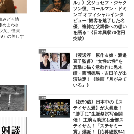
ル』》父ジョセフ・ジャク
ソン役、コールマン・ドミ
ンゴ オフィシャルインタ
血みどろ情
ビュー“観客を魅了した名
舐めまわさ
優、複雑な父親像への想い
美少女」怪演
を語る”《日本興収70億円
69）の美しす
突破》
PR
《渡辺淳一原作＆娘・渡邉
直子監督》“女性の性”を
真摯に描く意欲作に黒木
瞳・西岡德馬・吉田羊が出
演決定！《映画『月がみて
いる』》
PR
《祝59歳》日本中の【ス
テイサム愛】が大暴走！
“勝手に”生誕祭試写会開
催！ 主演も助演も全部ス
テイサム！「ステサミー
賞」爆誕！【応募総数941