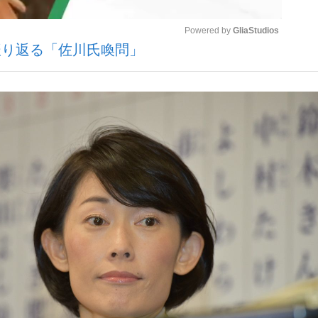
Powered by 
GliaStudios
振り返る「佐川氏喚問」
いまさら聞け
Mute
手が証言した“NPB聞...
「クマが悪者扱いされているの
もっと見る
カー日本代表・森保一監督...