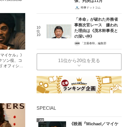
張、判決は11月
時事ドットコム
「本命」が破れた外務省
事務次官レース 嫌われ
10
た理由は《茂木幹事長と
位
10
の深い仲》
「文藝春秋」編集部
l／マイケル』》
11位から20位を見る
クソン役、コ
ゴ オフィシャ
観客を魅了した
像への想いを
0億円突破》
SPECIAL
PR
《映画『Michael／マイケ