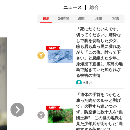
ニュース
総合
最新
24時間
週間
月間
写真
ない資産運用のすべて
「死にたくないんです。
切ってください」麻酔な
しで腕を切断した少女、
瞼も唇も真っ黒に腫れあ
NEW
が悲しい」『北の国から』倉本聰氏（91...
がり「この仇、討って下
さい」と息絶えた少年…
原爆投下直後に“広島の離
島で起きていた知られざ
る被害の実情
永井 均
「遺体の手首をつかむと
腐った肉がズルッと剥げ
次
て」火葬すら追いつか
NEW
ず、防空壕に数十人を“集
団土葬”…この世の地獄を
見た少年兵が明かした“過
酷すぎる任務”とは