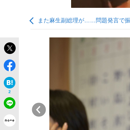
また麻生副総理が……問題発言で
「敗因分析は一切聞かれなかった」侍ジャパン選
キングの誕生を、目撃せよ。
2
the Style
前
「目標達成できなかったからと言って…」サッ