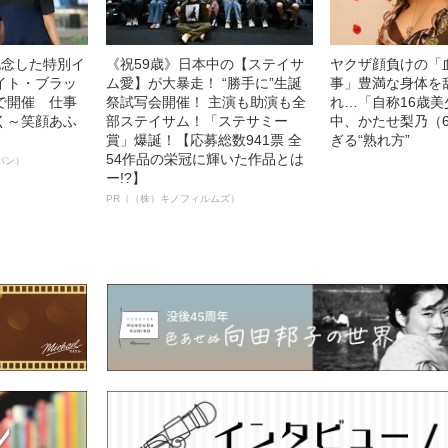
記念した特別イ
《祝59歳》日本中の【ステイサ
ヤクザ顔負けの「
イト・ブラッ
ム愛】が大暴走！ “勝手に”生誕
事」豊満な身体を
で開催 仕事
祭試写会開催！ 主演も助演も全
れ…「自称16歳
く～笑顔あふ
部ステイサム！「ステサミー
中、かたせ梨乃（
賞」爆誕！【応募総数941票 全
ぎる“熟れ方”
54作品の栄冠に輝いた作品とは
パン）
ー!?】
PR（（株）キノフィルムズ）