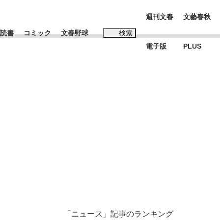
週刊文春
文藝春秋
読書
コミック
文春野球
検索
電子版
PLUS
インタビュー
読書
#松田聖子
む将棋
BC日本代表“敗戦”の真実 選手が明かす...
「ニュース」記事のランキング