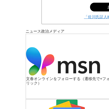
「佐川氏証人
ニュース
政治
メディア
文春オンラインをフォローする
（遷移先で+フ
リック）