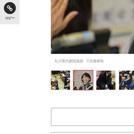
コピー
丸川珠代参院議員 ©文藝春秋