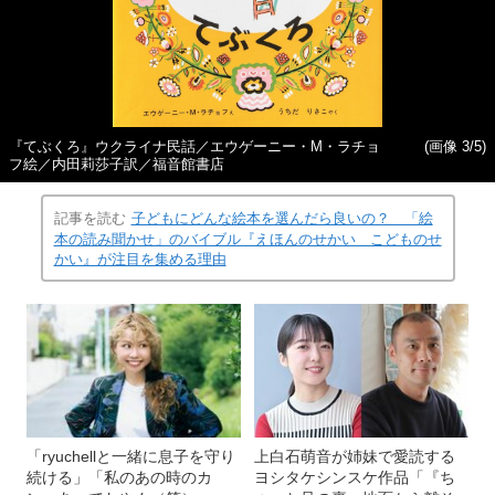
『てぶくろ』ウクライナ民話／エウゲーニー・M・ラチョ
(画像 3/5)
フ絵／内田莉莎子訳／福音館書店
記事を読む
子どもにどんな絵本を選んだら良いの？ 「絵
本の読み聞かせ」のバイブル『えほんのせかい こどものせ
かい』が注目を集める理由
「ryuchellと一緒に息子を守り
上白石萌音が姉妹で愛読する
続ける」「私のあの時のカ
ヨシタケシンスケ作品「『ち