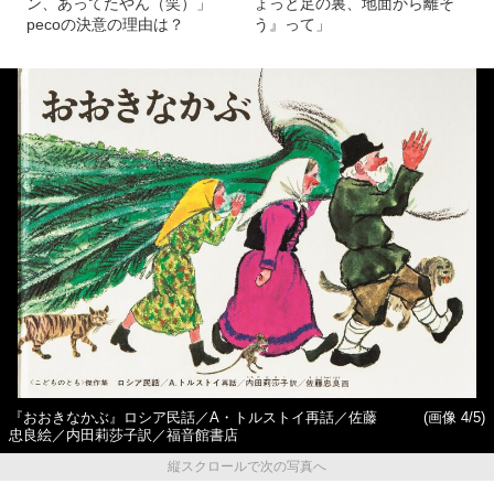
ン、あってたやん（笑）」
ょっと足の裏、地面から離そ
pecoの決意の理由は？
う』って」
『おおきなかぶ』ロシア民話／A・トルストイ再話／佐藤
(画像 4/5)
忠良絵／内田莉莎子訳／福音館書店
縦スクロールで次の写真へ