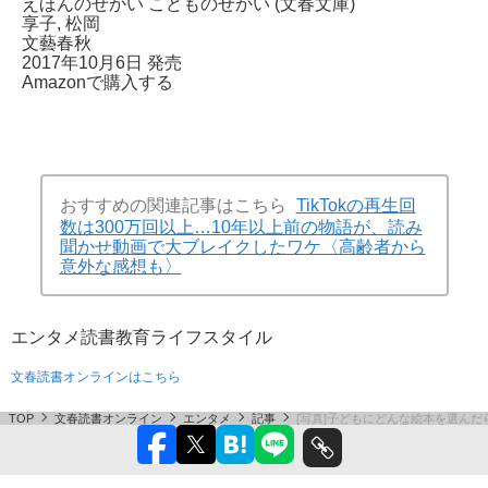
えほんのせかい こどものせかい (文春文庫)
享子, 松岡
文藝春秋
2017年10月6日 発売
Amazonで購入する
おすすめの関連記事はこちら
TikTokの再生回
数は300万回以上…10年以上前の物語が、読み
聞かせ動画で大ブレイクしたワケ〈高齢者から
意外な感想も〉
エンタメ
読書
教育
ライフスタイル
文春読書オンラインはこちら
TOP
文春読書オンライン
エンタメ
記事
[写真]子どもにどんな絵本を選ん