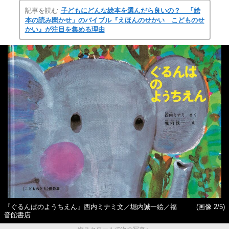
記事を読む
子どもにどんな絵本を選んだら良いの？ 「絵
本の読み聞かせ」のバイブル『えほんのせかい こどものせ
かい』が注目を集める理由
『ぐるんぱのようちえん』西内ミナミ文／堀内誠一絵／福
(画像 2/5)
音館書店