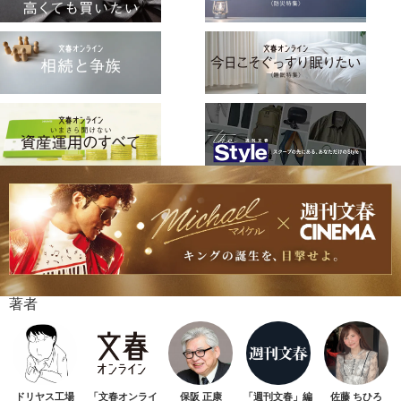
著者
ドリヤス工場
「文春オンライ
保阪 正康
「週刊文春」編
佐藤 ちひろ