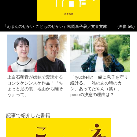
『えほんのせかい こどものせかい』松岡享子著／文春文庫
(画像 5/5)
上白石萌音が姉妹で愛読する
「ryuchellと一緒に息子を守り
ヨシタケシンスケ作品「『ち
続ける」「私のあの時のカ
ょっと足の裏、地面から離そ
ン、あってたやん（笑）」
う』って」
pecoの決意の理由は？
記事で紹介した書籍