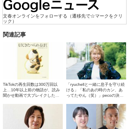
文春オンラインをフォローする
（遷移先で☆マークをクリ
ック）
関連記事
TikTokの再生回数は300万回以
「ryuchellと一緒に息子を守り続
上…10年以上前の物語が、読み
ける」「私のあの時のカン、あ
聞かせ動画で大ブレイクしたワ
ってたやん（笑）」pecoの決意
ケ〈高齢者から意外な感想も〉
の理由は？