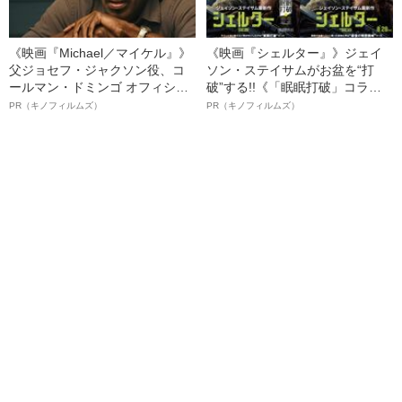
《映画『Michael／マイケル』》
《映画『シェルター』》ジェイ
父ジョセフ・ジャクソン役、コ
ソン・ステイサムがお盆を“打
ールマン・ドミンゴ オフィシャ
破”する!!《「眠眠打破」コラ
ルインタビュー“観客を魅了した
ボ》
PR（キノフィルムズ）
PR（キノフィルムズ）
名優、複雑な父親像への想いを
語る”《日本興収70億円突破》