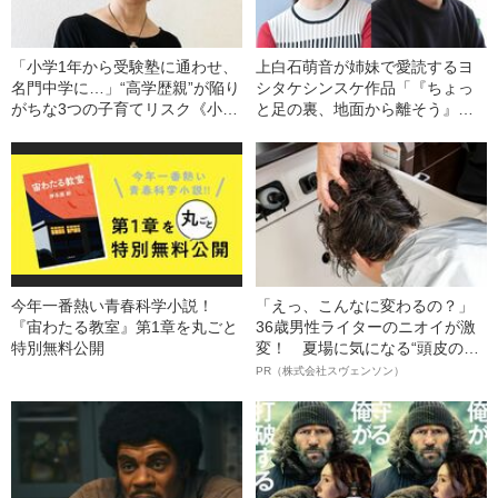
「小学1年から受験塾に通わせ、
上白石萌音が姉妹で愛読するヨ
名門中学に…」“高学歴親”が陥り
シタケシンスケ作品「『ちょっ
がちな3つの子育てリスク《小児
と足の裏、地面から離そう』っ
科医が警鐘》
て」
今年一番熱い青春科学小説！
「えっ、こんなに変わるの？」
『宙わたる教室』第1章を丸ごと
36歳男性ライターのニオイが激
特別無料公開
変！ 夏場に気になる“頭皮のニ
オイ”や“ベタつき”を解消す
PR（株式会社スヴェンソン）
る、“ウィッグのスペシャリス
ト”が生み出した徹底ケアとは