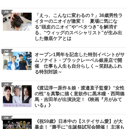
PR
「えっ、こんなに変わるの？」36歳男性ラ
イターのニオイが激変！ 夏場に気にな
る“頭皮のニオイ”や“ベタつき”を解消す
る、“ウィッグのスペシャリスト”が生み出
した徹底ケアとは
PR
オープン1周年を記念した特別イベントがサ
ムソナイト・ブラックレーベル銀座店で開
催 仕事も人生も自分らしく～笑顔あふれ
る特別対談～
PR
《渡辺淳一原作＆娘・渡邉直子監督》“女性
の性”を真摯に描く意欲作に黒木瞳・西岡德
馬・吉田羊が出演決定！《映画『月がみて
いる』》
PR
《祝59歳》日本中の【ステイサム愛】が大
暴走！ “勝手に”生誕祭試写会開催！ 主演も