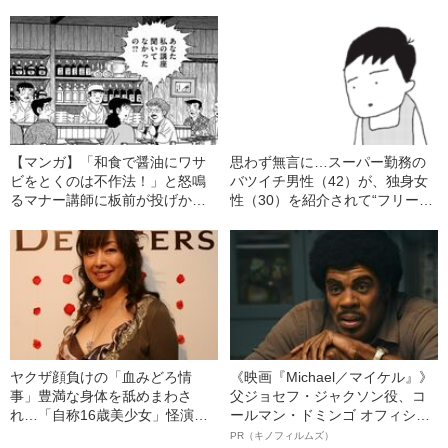
婚”を決断できないワケ――2022
年BEST5
【マンガ】「和食で醤油にワサ
思わず無言に…スーパー勤務の
ビをとくのは不作法！」と怒鳴
バツイチ男性（42）が、独身女
るマナー講師に板前が投げかけ
性（30）を紹介されて“フリー
た“キツい一言”
ズ”した理由とは
ヤクザ顔負けの「血みどろ情
《映画『Michael／マイケル』》
事」豊満な身体を舐めまわさ
父ジョセフ・ジャクソン役、コ
れ…「自称16歳美少女」怪演
ールマン・ドミンゴ オフィシャ
中、かたせ梨乃（69）の美しす
ルインタビュー“観客を魅了した
PR（キノフィルムズ）