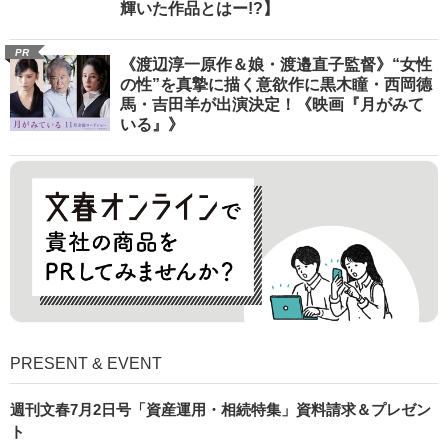
輝いた作品とはー!?】
PR
《渡辺淳一原作＆娘・渡邉直子監督》“女性
の性”を真摯に描く意欲作に黒木瞳・西岡德
馬・吉田羊が出演決定！《映画『月がみて
いる』》
PRESENT & EVENT
週刊文春7月2日号「資産運用・相続特集」資料請求＆プレゼン
ト