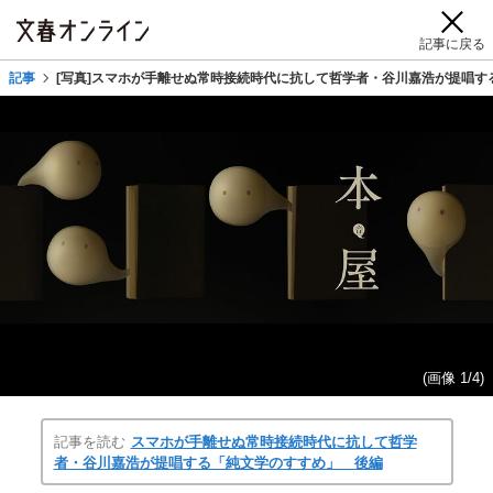
記事に戻る
記事
[写真]スマホが手離せぬ常時接続時代に抗して哲学者・谷川嘉浩が提唱す
(画像 1/4)
記事を読む
スマホが手離せぬ常時接続時代に抗して哲学
者・谷川嘉浩が提唱する「純文学のすすめ」 後編