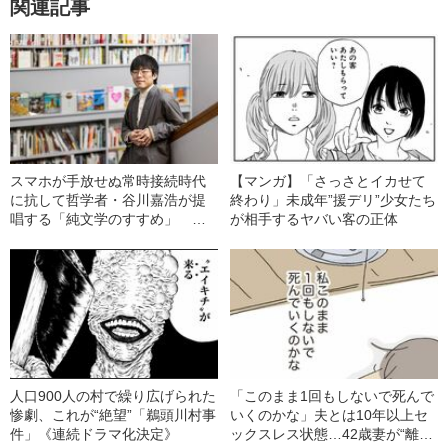
関連記事
スマホが手放せぬ常時接続時代
【マンガ】「さっさとイカせて
に抗して哲学者・谷川嘉浩が提
終わり」未成年”援デリ”少女たち
唱する「純文学のすすめ」 前
が相手するヤバい客の正体
編
人口900人の村で繰り広げられた
「このまま1回もしないで死んで
惨劇、これが“絶望”「鵜頭川村事
いくのかな」夫とは10年以上セ
件」《連続ドラマ化決定》
ックスレス状態…42歳妻が“離