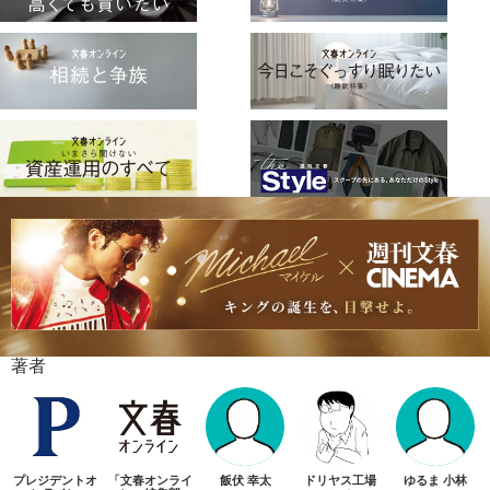
著者
プレジデントオ
「文春オンライ
飯伏 幸太
ドリヤス工場
ゆるま 小林