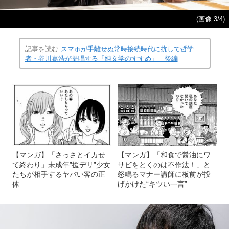
(画像 3/4)
記事を読む
スマホが手離せぬ常時接続時代に抗して哲学
者・谷川嘉浩が提唱する「純文学のすすめ」 後編
【マンガ】「さっさとイカせ
【マンガ】「和食で醤油にワ
て終わり」未成年”援デリ”少女
サビをとくのは不作法！」と
たちが相手するヤバい客の正
怒鳴るマナー講師に板前が投
体
げかけた“キツい一言”