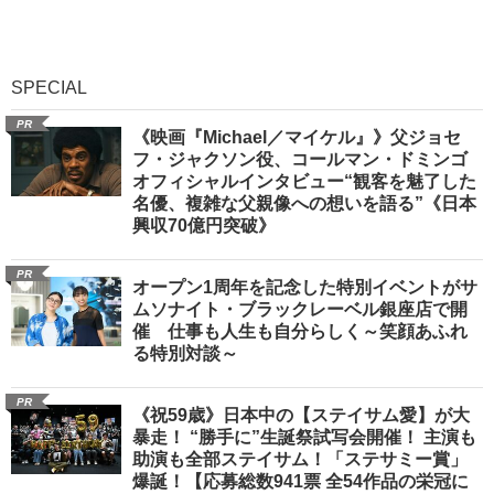
SPECIAL
PR
《映画『Michael／マイケル』》父ジョセ
フ・ジャクソン役、コールマン・ドミンゴ
オフィシャルインタビュー“観客を魅了した
名優、複雑な父親像への想いを語る”《日本
興収70億円突破》
PR
オープン1周年を記念した特別イベントがサ
ムソナイト・ブラックレーベル銀座店で開
催 仕事も人生も自分らしく～笑顔あふれ
る特別対談～
PR
《祝59歳》日本中の【ステイサム愛】が大
暴走！ “勝手に”生誕祭試写会開催！ 主演も
助演も全部ステイサム！「ステサミー賞」
爆誕！【応募総数941票 全54作品の栄冠に