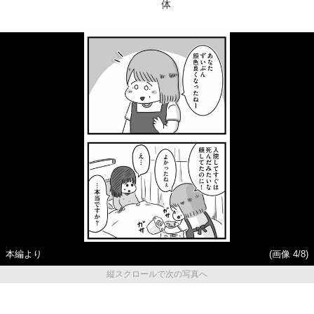
体
本編より
(画像 4/8)
縦スクロールで次の写真へ