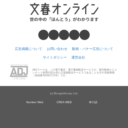
広告掲載について
お問い合わせ
動画・バナー広告について
サイトポリシー
運営会社
ABJマークは、この電子書店・電子書籍配信サービスが、著作権者からコ
ンテンツ使用許諾を得た正規版配信サービスであることを示す登録商標
（登録番号6091713号）です。
(c) Bungeishunju Ltd.
Number Web
CREA WEB
本の話