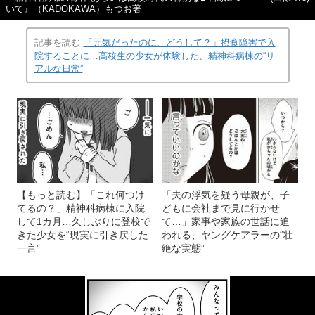
いて』（KADOKAWA）もつお著
記事を読む
「元気だったのに、どうして？」摂食障害で入
院することに…高校生の少女が体験した、精神科病棟の“リ
アルな日常”
【もっと読む】「これ何つけ
「夫の浮気を疑う母親が、子
てるの？」精神科病棟に入院
どもに会社まで見に行かせ
して1カ月…久しぶりに登校で
て…」家事や家族の世話に追
きた少女を“現実に引き戻した
われる、ヤングケアラーの“壮
一言”
絶な実態”