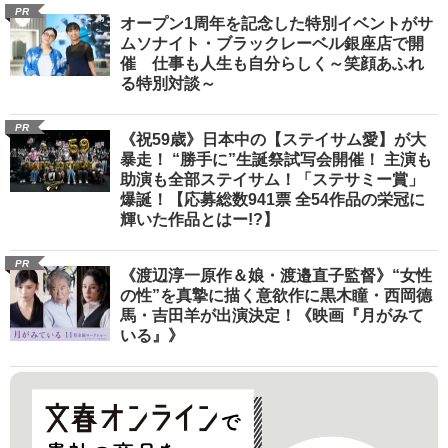
PR
オープン1周年を記念した特別イベントがサ
ムソナイト・ブラックレーベル銀座店で開
催 仕事も人生も自分らしく～笑顔あふれ
る特別対談～
PR
《祝59歳》日本中の【ステイサム愛】が大
暴走！ “勝手に”生誕祭試写会開催！ 主演も
助演も全部ステイサム！「ステサミー賞」
爆誕！【応募総数941票 全54作品の栄冠に
輝いた作品とはー!?】
PR
《渡辺淳一原作＆娘・渡邉直子監督》“女性
の性”を真摯に描く意欲作に黒木瞳・西岡德
馬・吉田羊が出演決定！《映画『月がみて
いる』》