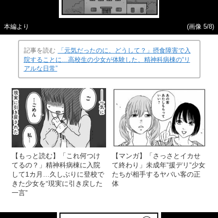
本編より
(画像 5/8)
記事を読む
「元気だったのに、どうして？」摂食障害で入
院することに…高校生の少女が体験した、精神科病棟の“リ
アルな日常”
【もっと読む】「これ何つけ
【マンガ】「さっさとイカせ
てるの？」精神科病棟に入院
て終わり」未成年”援デリ”少女
して1カ月…久しぶりに登校で
たちが相手するヤバい客の正
きた少女を“現実に引き戻した
体
一言”