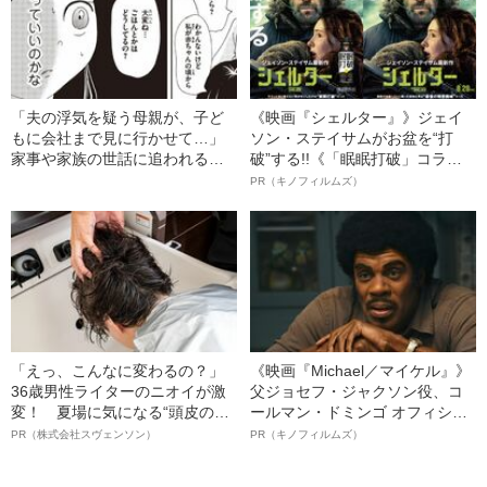
「夫の浮気を疑う母親が、子ど
《映画『シェルター』》ジェイ
もに会社まで見に行かせて…」
ソン・ステイサムがお盆を“打
家事や家族の世話に追われる、
破”する!!《「眠眠打破」コラ
ヤングケアラーの“壮絶な実態”
ボ》
PR（キノフィルムズ）
「えっ、こんなに変わるの？」
《映画『Michael／マイケル』》
36歳男性ライターのニオイが激
父ジョセフ・ジャクソン役、コ
変！ 夏場に気になる“頭皮のニ
ールマン・ドミンゴ オフィシャ
オイ”や“ベタつき”を解消す
ルインタビュー“観客を魅了した
PR（株式会社スヴェンソン）
PR（キノフィルムズ）
る、“ウィッグのスペシャリス
名優、複雑な父親像への想いを
ト”が生み出した徹底ケアとは
語る”《日本興収70億円突破》