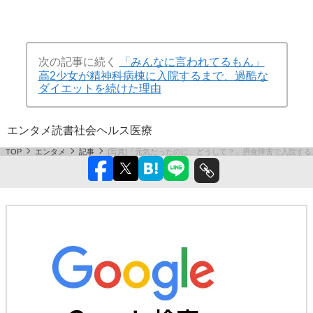
次の記事に続く
「みんなに言われてるもん」
高2少女が精神科病棟に入院するまで、過酷な
ダイエットを続けた理由
エンタメ
読書
社会
ヘルス
医療
TOP
エンタメ
記事
[写真]「元気だったのに、どうして？」摂食障害で入院する