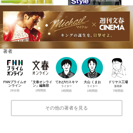
著者
FNNプライムオ
「文春オンライ
てれびのスキマ
大山 くまお
ドリヤス工場
ンライン
ン」編集部
ライター
ライター
漫画家
28分前
1時間前
1時間前
1時間前
7時間前
その他の著者を見る