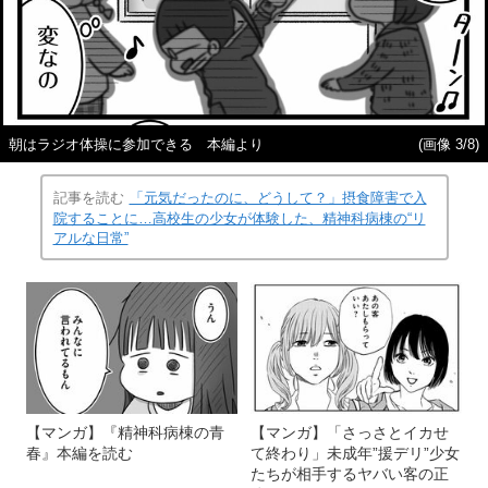
朝はラジオ体操に参加できる 本編より
(画像 3/8)
記事を読む
「元気だったのに、どうして？」摂食障害で入
院することに…高校生の少女が体験した、精神科病棟の“リ
アルな日常”
【マンガ】『精神科病棟の青
【マンガ】「さっさとイカせ
春』本編を読む
て終わり」未成年”援デリ”少女
たちが相手するヤバい客の正