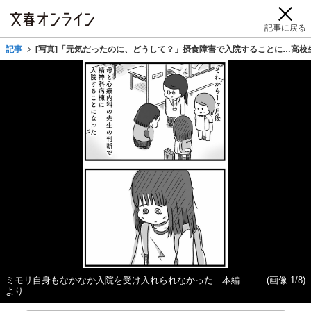
記事に戻る
記事
[写真]「元気だったのに、どうして？」摂食障害で入院することに…高校
ミモリ自身もなかなか入院を受け入れられなかった 本編
(画像 1/8)
より