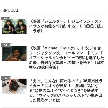
SPECIAL
PR
《映画『シェルター』》ジェイソン・ステ
イサムがお盆を“打破”する!!《「眠眠打破」
コラボ》
PR
《映画『Michael／マイケル』》父ジョセ
フ・ジャクソン役、コールマン・ドミンゴ
オフィシャルインタビュー“観客を魅了した
名優、複雑な父親像への想いを語る”《日本
興収70億円突破》
PR
「えっ、こんなに変わるの？」36歳男性ラ
イターのニオイが激変！ 夏場に気にな
る“頭皮のニオイ”や“ベタつき”を解消す
る、“ウィッグのスペシャリスト”が生み出
した徹底ケアとは