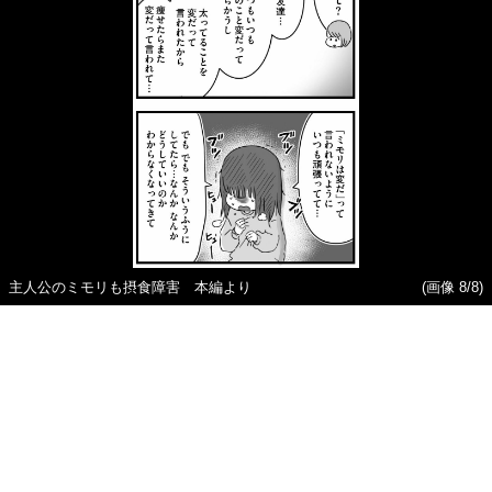
主人公のミモリも摂食障害 本編より
(画像 8/8)