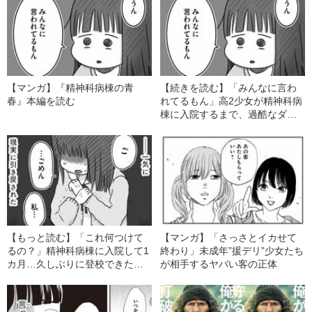
【マンガ】『精神科病棟の青
【続きを読む】「みんなに言わ
春』本編を読む
れてるもん」高2少女が精神科病
棟に入院するまで、過酷なダイ
エットを続けた理由
【もっと読む】「これ何つけて
【マンガ】「さっさとイカせて
るの？」精神科病棟に入院して1
終わり」未成年”援デリ”少女たち
カ月…久しぶりに登校できた少
が相手するヤバい客の正体
女を“現実に引き戻した一言”