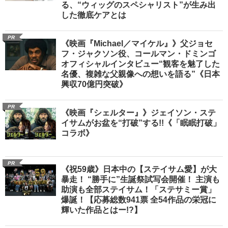
る、“ウィッグのスペシャリスト”が生み出
した徹底ケアとは
PR
《映画『Michael／マイケル』》父ジョセ
フ・ジャクソン役、コールマン・ドミンゴ
オフィシャルインタビュー“観客を魅了した
名優、複雑な父親像への想いを語る”《日本
興収70億円突破》
PR
《映画『シェルター』》ジェイソン・ステ
イサムがお盆を“打破”する!!《「眠眠打破」
コラボ》
PR
《祝59歳》日本中の【ステイサム愛】が大
暴走！ “勝手に”生誕祭試写会開催！ 主演も
助演も全部ステイサム！「ステサミー賞」
爆誕！【応募総数941票 全54作品の栄冠に
輝いた作品とはー!?】