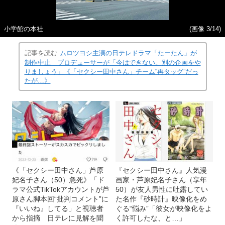
小学館の本社
(画像 3/14)
記事を読む
ムロツヨシ主演の日テレドラマ「たーたん」が
制作中止 プロデューサーが「今はできない。別の企画をや
りましょう」《「セクシー田中さん」チーム“再タッグ”だっ
たが…》
《「セクシー田中さん」芦原
『セクシー田中さん』人気漫
妃名子さん（50）急死》「ド
画家・芦原妃名子さん（享年
ラマ公式TikTokアカウントが芦
50）が友人男性に吐露してい
原さん脚本回“批判コメント”に
た名作『砂時計』映像化をめ
『いいね』してる」と視聴者
ぐる“悩み”「彼女が映像化をよ
から指摘 日テレに見解を聞
く許可したな、と…」