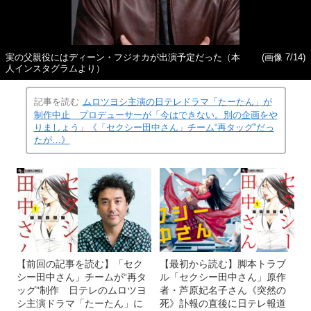
実の父親役にはディーン・フジオカが出演予定だった（本
(画像 7/14)
人インスタグラムより）
記事を読む
ムロツヨシ主演の日テレドラマ「たーたん」が
制作中止 プロデューサーが「今はできない。別の企画をや
りましょう」《「セクシー田中さん」チーム“再タッグ”だっ
たが…》
【前回の記事を読む】「セク
【最初から読む】脚本トラブ
シー田中さん」チームが“再タ
ル「セクシー田中さん」原作
ッグ”制作 日テレのムロツヨ
者・芦原妃名子さん《突然の
シ主演ドラマ「たーたん」に
死》訃報の直後に日テレ報道