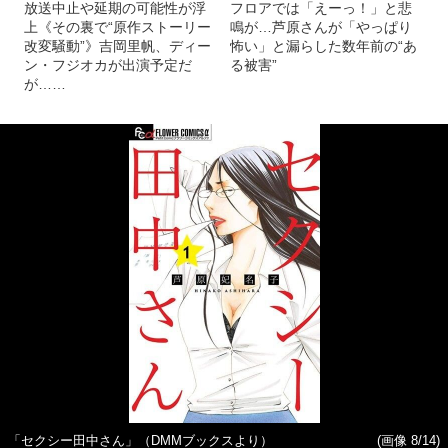
放送中止や延期の可能性が浮
フロアでは「えーっ！」と悲
上《その裏で“原作ストーリー
鳴が…芦原さんが「やっぱり
改変騒動”》吉岡里帆、ディー
怖い」と漏らした数年前の“あ
ン・フジオカが出演予定だ
る被害”
が……
「セクシー田中さん」（DMMブックスより）
(画像 8/14)