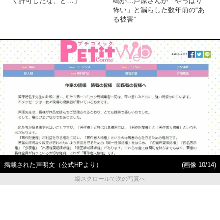
く許可したな、と…」
鳴が…芦原さんが「やっぱり
怖い」と漏らした数年前の“あ
る被害”
掲載された声明文（公式HPより）
(画像 10/14)
縦スクロールで次の写真へ