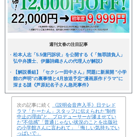
週刊文春の注目記事
松本人志「5.5億円訴状」を公開する《「無罪請負人」
弘中弁護士、伊藤詩織さんの代理人が解説》
【解説番組】「セクシー田中さん」問題に新展開 "小学
館の声明"の裏事情と4月放送予定"漫画原作ドラマ"に
深まる謎《芦原妃名子さん急死事件》
次の記事に続く
《説明会音声入手》日テレド
ラマ「たーたん」スタッフに伝えられた“制作
中止の理由”と、プロデューサーが滲ませてい
た“不信感”「普通じゃない状況のことを出版社
の小学館さんに言われて」「悔しい気持ちでい
っぱいで」