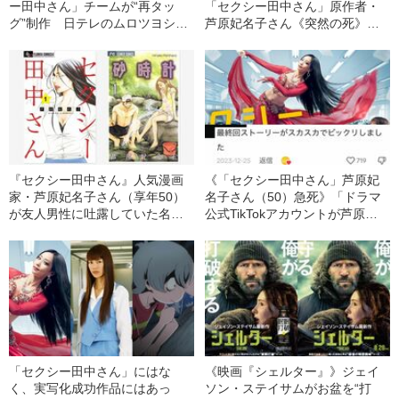
ー田中さん」チームが“再タッ
「セクシー田中さん」原作者・
グ”制作 日テレのムロツヨシ主
芦原妃名子さん《突然の死》訃
演ドラマ「たーたん」に放送中
報の直後に日テレ報道フロアで
止や延期の可能性が浮上《その
は「えーっ！」と悲鳴が…芦原
裏で“原作ストーリー改変騒動”》
さんが「やっぱり怖い」と漏ら
吉岡里帆、ディーン・フジオカ
した数年前の“ある被害”
が出演予定だが……
『セクシー田中さん』人気漫画
《「セクシー田中さん」芦原妃
家・芦原妃名子さん（享年50）
名子さん（50）急死》「ドラマ
が友人男性に吐露していた名作
公式TikTokアカウントが芦原さ
『砂時計』映像化をめぐる“悩
ん脚本回“批判コメント”に『いい
み”「彼女が映像化をよく許可し
ね』してる」と視聴者から指
たな、と…」
摘 日テレに見解を聞くと…
「セクシー田中さん」にはな
《映画『シェルター』》ジェイ
く、実写化成功作品にはあっ
ソン・ステイサムがお盆を“打