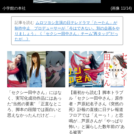
小学館の本社
(画像 11/14)
記事を読む
ムロツヨシ主演の日テレドラマ「たーたん」が
制作中止 プロデューサーが「今はできない。別の企画をや
りましょう」《「セクシー田中さん」チーム“再タッグ”だっ
たが…》
「セクシー田中さん」にはな
【最初から読む】脚本トラブ
く、実写化成功作品にはあっ
ル「セクシー田中さん」原作
た“当然の要素” 「正直なとこ
者・芦原妃名子さん《突然の
ろ、脚本の段階では面白いと
死》訃報の直後に日テレ報道
思えなかったんだけど…」
フロアでは「えーっ！」と悲
鳴が…芦原さんが「やっぱり
怖い」と漏らした数年前の“あ
る被害”