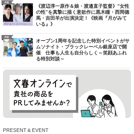
PR
《渡辺淳一原作＆娘・渡邉直子監督》“女性
の性”を真摯に描く意欲作に黒木瞳・西岡德
馬・吉田羊が出演決定！《映画『月がみて
いる』》
PR
オープン1周年を記念した特別イベントがサ
ムソナイト・ブラックレーベル銀座店で開
催 仕事も人生も自分らしく～笑顔あふれ
る特別対談～
PRESENT & EVENT