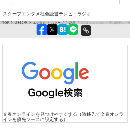
スクープ
エンタメ
社会
読書
テレビ・ラジオ
TOP
週刊文春
エンタメ
スクープ
記事
[写真]ムロツヨシ主演の日テレ
文春オンラインを見つけやすくする
（遷移先で文春オンラ
インを優先ソースに設定する）