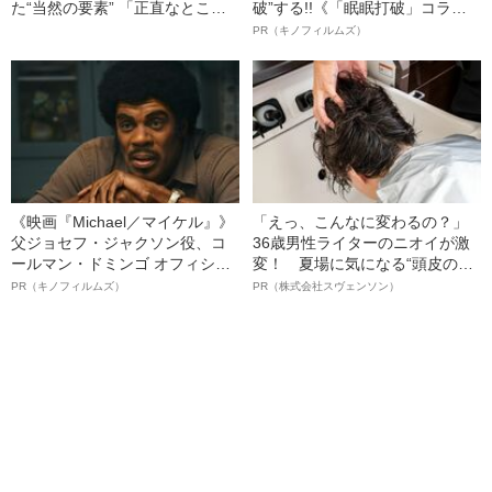
た“当然の要素” 「正直なとこ
破”する!!《「眠眠打破」コラ
ろ、脚本の段階では面白いと思
ボ》
PR（キノフィルムズ）
えなかったんだけど…」
《映画『Michael／マイケル』》
「えっ、こんなに変わるの？」
父ジョセフ・ジャクソン役、コ
36歳男性ライターのニオイが激
ールマン・ドミンゴ オフィシャ
変！ 夏場に気になる“頭皮のニ
ルインタビュー“観客を魅了した
オイ”や“ベタつき”を解消す
PR（キノフィルムズ）
PR（株式会社スヴェンソン）
名優、複雑な父親像への想いを
る、“ウィッグのスペシャリス
語る”《日本興収70億円突破》
ト”が生み出した徹底ケアとは