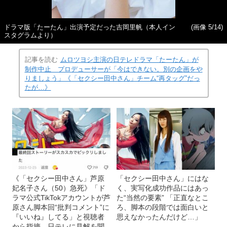
ドラマ版「たーたん」出演予定だった吉岡里帆（本人イン
(画像 5/14)
スタグラムより）
記事を読む
ムロツヨシ主演の日テレドラマ「たーたん」が
制作中止 プロデューサーが「今はできない。別の企画をや
りましょう」《「セクシー田中さん」チーム“再タッグ”だっ
たが…》
《「セクシー田中さん」芦原
「セクシー田中さん」にはな
妃名子さん（50）急死》「ド
く、実写化成功作品にはあっ
ラマ公式TikTokアカウントが芦
た“当然の要素” 「正直なとこ
原さん脚本回“批判コメント”に
ろ、脚本の段階では面白いと
『いいね』してる」と視聴者
思えなかったんだけど…」
から指摘 日テレに見解を聞