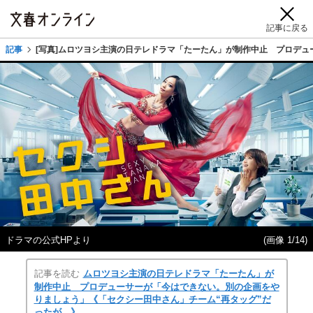
記事に戻る
記事
[写真]ムロツヨシ主演の日テレドラマ「たーたん」が制作中止 プロデュ
ドラマの公式HPより
(画像 1/14)
記事を読む
ムロツヨシ主演の日テレドラマ「たーたん」が
制作中止 プロデューサーが「今はできない。別の企画をや
りましょう」《「セクシー田中さん」チーム“再タッグ”だ
ったが…》