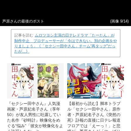
芦原さんの最後のポスト
(画像 9/14)
記事を読む
ムロツヨシ主演の日テレドラマ「たーたん」が
制作中止 プロデューサーが「今はできない。別の企画をや
りましょう」《「セクシー田中さん」チーム“再タッグ”だっ
たが…》
『セクシー田中さん』人気漫
【最初から読む】脚本トラブ
画家・芦原妃名子さん（享年
ル「セクシー田中さん」原作
50）が友人男性に吐露してい
者・芦原妃名子さん《突然の
た名作『砂時計』映像化をめ
死》訃報の直後に日テレ報道
ぐる“悩み”「彼女が映像化をよ
フロアでは「えーっ！」と悲