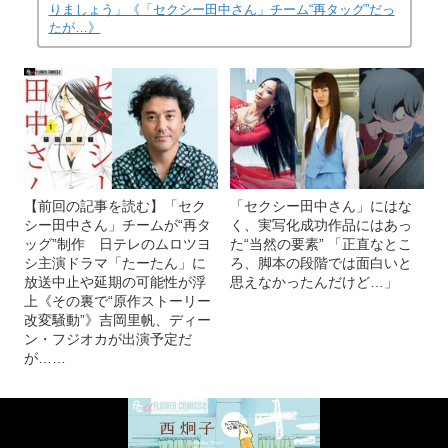
りましょう」《「セクシー田中さん」チーム“再タッグ”だっ
たが…》
【前回の記事を読む】「セク
「セクシー田中さん」にはな
シー田中さん」チームが“再タ
く、実写化成功作品にはあっ
ッグ”制作 日テレのムロツヨ
た“当然の要素” 「正直なとこ
シ主演ドラマ「たーたん」に
ろ、脚本の段階では面白いと
放送中止や延期の可能性が浮
思えなかったんだけど…」
上《その裏で“原作ストーリー
改変騒動”》吉岡里帆、ディー
ン・フジオカが出演予定だ
が……