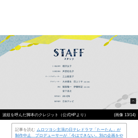
波紋を呼んだ脚本のクレジット（公式HPより）
(画像 13/14)
記事を読む
ムロツヨシ主演の日テレドラマ「たーたん」が
制作中止 プロデューサーが「今はできない。別の企画をや