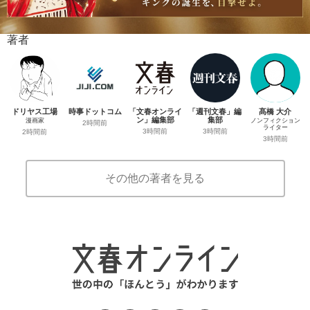
著者
ドリヤス工場
時事ドットコム
「文春オンライ
「週刊文春」編
髙橋 大介
ン」編集部
集部
漫画家
ノンフィクション
2時間前
ライター
3時間前
3時間前
2時間前
3時間前
その他の著者を見る