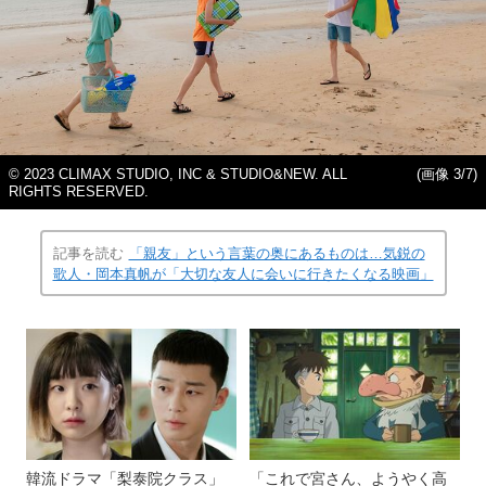
© 2023 CLIMAX STUDIO, INC & STUDIO&NEW. ALL
(画像 3/7)
RIGHTS RESERVED.
記事を読む
「親友」という言葉の奥にあるものは…気鋭の
歌人・岡本真帆が「大切な友人に会いに行きたくなる映画」
韓流ドラマ「梨泰院クラス」
「これで宮さん、ようやく高