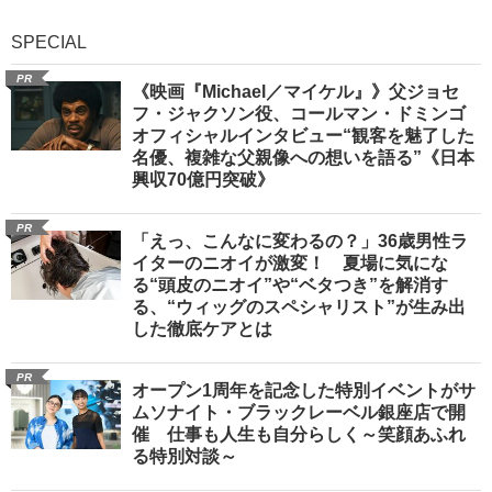
SPECIAL
PR
《映画『Michael／マイケル』》父ジョセ
フ・ジャクソン役、コールマン・ドミンゴ
オフィシャルインタビュー“観客を魅了した
名優、複雑な父親像への想いを語る”《日本
興収70億円突破》
PR
「えっ、こんなに変わるの？」36歳男性ラ
イターのニオイが激変！ 夏場に気にな
る“頭皮のニオイ”や“ベタつき”を解消す
る、“ウィッグのスペシャリスト”が生み出
した徹底ケアとは
PR
オープン1周年を記念した特別イベントがサ
ムソナイト・ブラックレーベル銀座店で開
催 仕事も人生も自分らしく～笑顔あふれ
る特別対談～