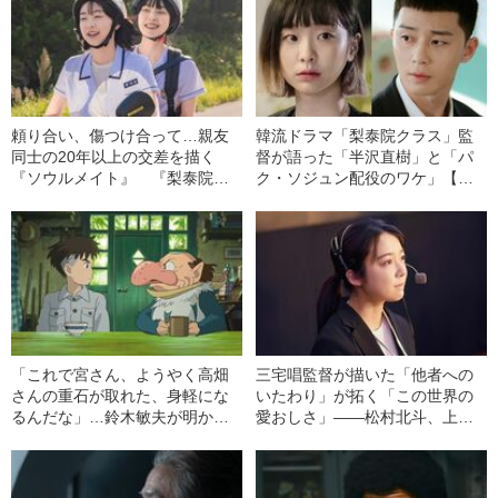
頼り合い、傷つけ合って…親友
韓流ドラマ「梨泰院クラス」監
同士の20年以上の交差を描く
督が語った「半沢直樹」と「パ
『ソウルメイト』 『梨泰院ク
ク・ソジュン配役のワケ」【単
ラス』のキム・ダミの巧みさに
独インタビュー】
注目！
「これで宮さん、ようやく高畑
三宅唱監督が描いた「他者への
さんの重石が取れた、身軽にな
いたわり」が拓く「この世界の
るんだな」…鈴木敏夫が明かし
愛おしさ」――松村北斗、上白
た『君たちはどう生きるか』の
石萌音共演『夜明けのすべて』
なかの“宮崎駿と高畑勲”《アカデ
ミー賞受賞》