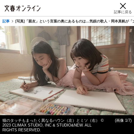
記事に戻る
記事
[写真]「親友」という言葉の奥にあるものは…気鋭の歌人・岡本真帆が
猫のタッチもまったく異なるハウン（左）とミソ（右） ©
(画像 1/7)
2023 CLIMAX STUDIO, INC & STUDIO&NEW. ALL
RIGHTS RESERVED.