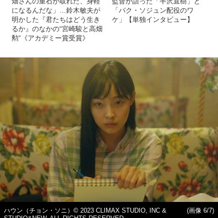
畑さんの重石が取れた、身軽
監督が語った「半沢直樹」と
になるんだな」…鈴木敏夫が
「パク・ソジュン配役のワ
明かした『君たちはどう生き
ケ」【単独インタビュー】
るか』のなかの“宮崎駿と高畑
勲”《アカデミー賞受賞》
ハウン（チョン・ソニ）© 2023 CLIMAX STUDIO, INC &
(画像 6/7)