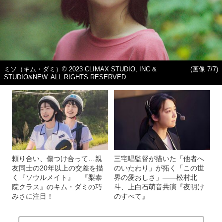
ミソ（キム・ダミ）© 2023 CLIMAX STUDIO, INC &
(画像 7/7)
STUDIO&NEW. ALL RIGHTS RESERVED.
頼り合い、傷つけ合って…親
三宅唱監督が描いた「他者へ
友同士の20年以上の交差を描
のいたわり」が拓く「この世
く『ソウルメイト』 『梨泰
界の愛おしさ」――松村北
院クラス』のキム・ダミの巧
斗、上白石萌音共演『夜明け
みさに注目！
のすべて』