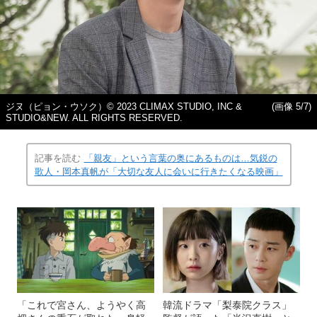
ジヌ（ピョン・ウソク）© 2023 CLIMAX STUDIO, INC &
(画像 5/7)
STUDIO&NEW. ALL RIGHTS RESERVED.
記事を読む
「親友」という言葉の奥にあるものは…気鋭の
歌人・岡本真帆が「大切な友人に会いに行きたくなる映画」
「これで宮さん、ようやく高
韓流ドラマ「梨泰院クラス」