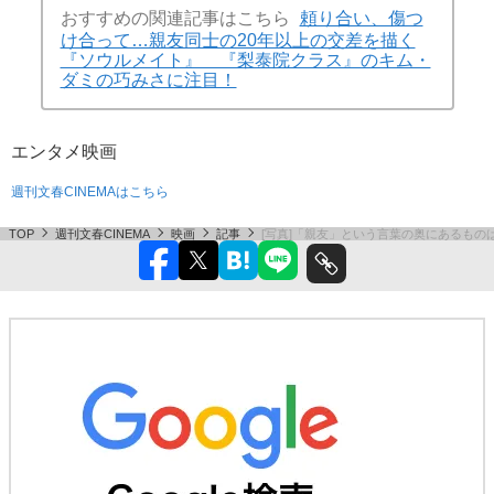
おすすめの関連記事はこちら
頼り合い、傷つ
け合って…親友同士の20年以上の交差を描く
『ソウルメイト』 『梨泰院クラス』のキム・
ダミの巧みさに注目！
エンタメ
映画
週刊文春CINEMAはこちら
TOP
週刊文春CINEMA
映画
記事
[写真]「親友」という言葉の奥にあるも