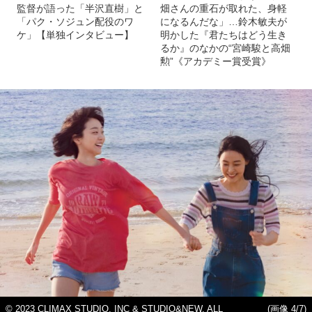
監督が語った「半沢直樹」と
畑さんの重石が取れた、身軽
「パク・ソジュン配役のワ
になるんだな」…鈴木敏夫が
ケ」【単独インタビュー】
明かした『君たちはどう生き
るか』のなかの“宮崎駿と高畑
勲”《アカデミー賞受賞》
© 2023 CLIMAX STUDIO, INC & STUDIO&NEW. ALL
(画像 4/7)