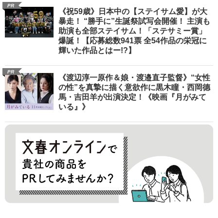
PR
《祝59歳》日本中の【ステイサム愛】が大
暴走！ “勝手に”生誕祭試写会開催！ 主演も
助演も全部ステイサム！「ステサミー賞」
爆誕！【応募総数941票 全54作品の栄冠に
輝いた作品とはー!?】
PR
《渡辺淳一原作＆娘・渡邉直子監督》“女性
の性”を真摯に描く意欲作に黒木瞳・西岡德
馬・吉田羊が出演決定！《映画『月がみて
いる』》