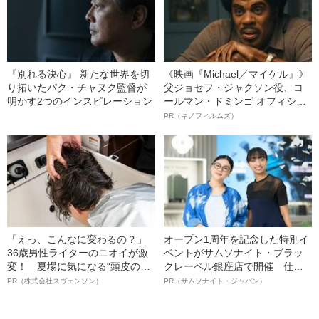
『別れる決心』 新たな世界を切
《映画『Michael／マイケル』》
り拓いたパク・チャヌク監督が
父ジョセフ・ジャクソン役、コ
明かす2つのインスピレーション
ールマン・ドミンゴ オフィシャ
ルインタビュー“観客を魅了した
PR（キノフィルムズ）
名優、複雑な父親像への想いを
語る”《日本興収70億円突破》
「えっ、こんなに変わるの？」
オープン1周年を記念した特別イ
36歳男性ライターのニオイが激
ベントがサムソナイト・ブラッ
変！ 夏場に気になる“頭皮のニ
クレーベル銀座店で開催 仕事
オイ”や“ベタつき”を解消す
も人生も自分らしく～笑顔あふ
PR（株式会社スヴェンソン）
PR（サムソナイト・ジャパン）
る、“ウィッグのスペシャリス
れる特別対談～
ト”が生み出した徹底ケアとは