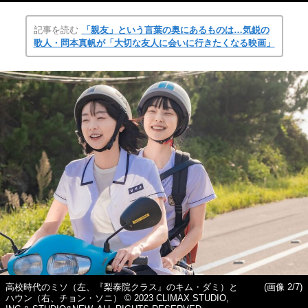
記事を読む
「親友」という言葉の奥にあるものは…気鋭の
歌人・岡本真帆が「大切な友人に会いに行きたくなる映画」
高校時代のミソ（左、『梨泰院クラス』のキム・ダミ）と
(画像 2/7)
ハウン（右、チョン・ソニ） © 2023 CLIMAX STUDIO,