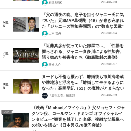
2024/07/30
辰巳JUNK
「父の通夜の晩、息子を狙うジャニー氏に気
づいた」元SMAP草彅剛（49）が巻き込まれ
6位
6
た「ジャニーズ性加害問題」の“数奇な因縁”
2023/08/04
山本 雲丹
「近藤真彦が使っていた部屋で…」「性器を
握らされる」ジャニー喜多川による性加害、
7位
7
語り始めた被害者たち《徹底取材の裏側》
2026/08/07
髙橋 大介
ヌードも不倫も厭わず、離婚後も市川海老蔵
や勝地涼と浮名を…「離婚してモテるように
8位
8
なった」高岡早紀（51）の魔性がとまらない
2024/07/29
「週刊文春」編集部
《映画『Michael／マイケル』》父ジョセフ・ジャ
PR
クソン役、コールマン・ドミンゴ オフィシャルイ
ンタビュー“観客を魅了した名優、複雑な父親像へ
の想いを語る”《日本興収70億円突破》