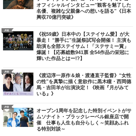
オフィシャルインタビュー“観客を魅了した
名優、複雑な父親像への想いを語る”《日本
興収70億円突破》
PR
《祝59歳》日本中の【ステイサム愛】が大
暴走！ “勝手に”生誕祭試写会開催！ 主演も
助演も全部ステイサム！「ステサミー賞」
爆誕！【応募総数941票 全54作品の栄冠に
輝いた作品とはー!?】
PR
《渡辺淳一原作＆娘・渡邉直子監督》“女性
の性”を真摯に描く意欲作に黒木瞳・西岡德
馬・吉田羊が出演決定！《映画『月がみて
いる』》
PR
オープン1周年を記念した特別イベントがサ
ムソナイト・ブラックレーベル銀座店で開
催 仕事も人生も自分らしく～笑顔あふれ
る特別対談～