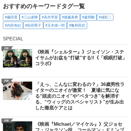
おすすめのキーワードタグ一覧
#藤田晋
#三山凌輝
#高市早苗
#後藤真希
#森岡毅
#城彰二
#内田有紀
#松田聖子
#玉木雄一郎
#亀和田武
SPECIAL
PR
《映画『シェルター』》ジェイソン・ステ
イサムがお盆を“打破”する!!《「眠眠打破」
コラボ》
PR
「えっ、こんなに変わるの？」36歳男性ラ
イターのニオイが激変！ 夏場に気にな
る“頭皮のニオイ”や“ベタつき”を解消す
る、“ウィッグのスペシャリスト”が生み出
した徹底ケアとは
PR
《映画『Michael／マイケル』》父ジョセ
フ・ジャクソン役、コールマン・ドミンゴ