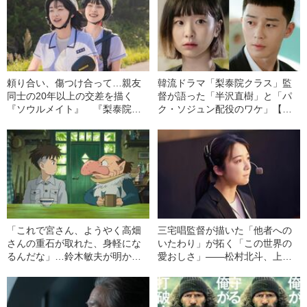
頼り合い、傷つけ合って…親友
韓流ドラマ「梨泰院クラス」監
同士の20年以上の交差を描く
督が語った「半沢直樹」と「パ
『ソウルメイト』 『梨泰院ク
ク・ソジュン配役のワケ」【単
ラス』のキム・ダミの巧みさに
独インタビュー】
注目！
「これで宮さん、ようやく高畑
三宅唱監督が描いた「他者への
さんの重石が取れた、身軽にな
いたわり」が拓く「この世界の
るんだな」…鈴木敏夫が明かし
愛おしさ」――松村北斗、上白
た『君たちはどう生きるか』の
石萌音共演『夜明けのすべて』
なかの“宮崎駿と高畑勲”《アカデ
ミー賞受賞》