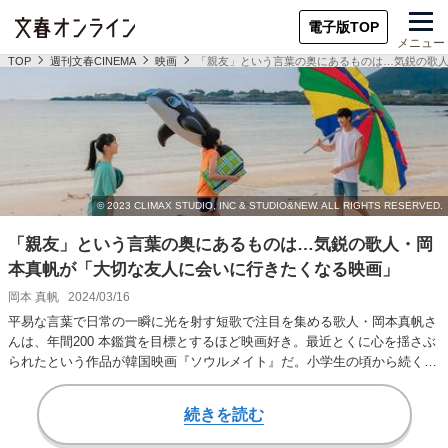
電子版TOP
メニュー
TOP
週刊文春CINEMA
映画
「親友」という言葉の奥にあるものは…気鋭の歌
「親友」という言葉の奥にあるものは…気鋭の歌人・岡
本真帆が「大切な友人に会いに行きたくなる映画」
岡本 真帆
2024/03/16
平易な言葉で日常の一瞬に光を射す短歌で注目を集める歌人・岡本真帆さ
んは、年間200 本鑑賞を目標とするほど映画好き。最近とくに心を揺さぶ
られたという作品が韓国映画『ソウルメイト』だ。小学生の頃から続く親
友関係に重ね…
続きを読む