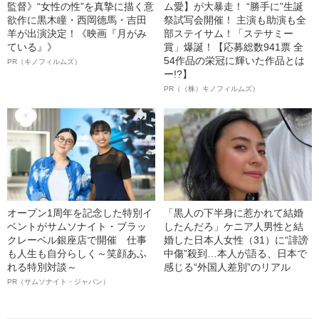
監督》“女性の性”を真摯に描く意
ム愛】が大暴走！ “勝手に”生誕
欲作に黒木瞳・西岡德馬・吉田
祭試写会開催！ 主演も助演も全
羊が出演決定！《映画『月がみ
部ステイサム！「ステサミー
ている』》
賞」爆誕！【応募総数941票 全
54作品の栄冠に輝いた作品とは
PR（キノフィルムズ）
ー!?】
PR（（株）キノフィルムズ）
オープン1周年を記念した特別イ
「黒人の下半身に惹かれて結婚
ベントがサムソナイト・ブラッ
したんだろ」ケニア人男性と結
クレーベル銀座店で開催 仕事
婚した日本人女性（31）に“誹謗
も人生も自分らしく～笑顔あふ
中傷”殺到…本人が語る、日本で
れる特別対談～
感じる“外国人差別”のリアル
PR（サムソナイト・ジャパン）