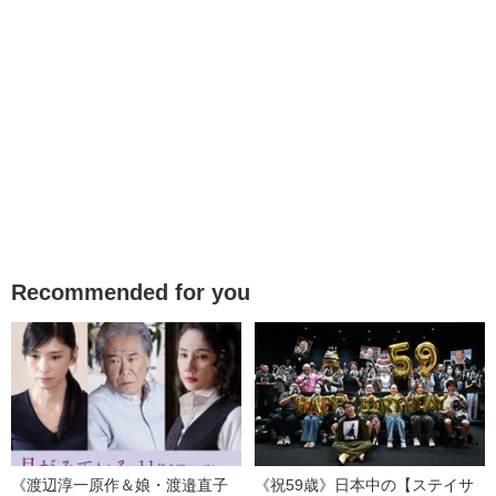
Recommended for you
《渡辺淳一原作＆娘・渡邉直子
《祝59歳》日本中の【ステイサ