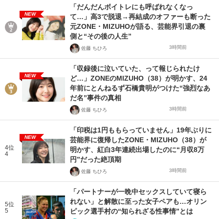
「だんだんボイトレにも呼ばれなくなっ
NEW
て…」高3で脱退→再結成のオファーも断った
元ZONE・MIZUHOが語る、芸能界引退の裏
側と“その後の人生”
3時間前
佐藤 ちひろ
「収録後に泣いていた、って報じられたけ
NEW
ど…」ZONEのMIZUHO（38）が明かす、24
年前にとんねるず石橋貴明がつけた“強烈なあ
だ名”事件の真相
3時間前
佐藤 ちひろ
「印税は1円ももらっていません」19年ぶりに
NEW
芸能界に復帰したZONE・MIZUHO（38）が
4位
明かす、紅白3年連続出場したのに“月収8万
4
円”だった絶頂期
3時間前
佐藤 ちひろ
「パートナーが一晩中セックスしていて寝ら
れない」と解散に至った女子ペアも…オリン
5位
5
ピック選手村の“知られざる性事情”とは