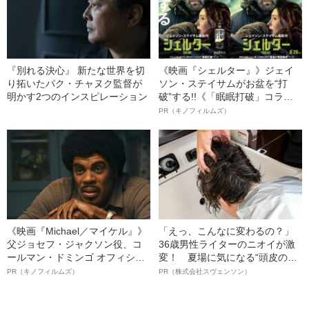
『別れる決心』 新たな世界を切
《映画『シェルター』》ジェイ
り拓いたパク・チャヌク監督が
ソン・ステイサムがお盆を“打
明かす2つのインスピレーション
破”する!!《「眠眠打破」コラ
ボ》
PR（キノフィルムズ）
《映画『Michael／マイケル』》
「えっ、こんなに変わるの？」
父ジョセフ・ジャクソン役、コ
36歳男性ライターのニオイが激
ールマン・ドミンゴ オフィシャ
変！ 夏場に気になる“頭皮のニ
ルインタビュー“観客を魅了した
オイ”や“ベタつき”を解消す
PR（キノフィルムズ）
PR（株式会社スヴェンソン）
名優、複雑な父親像への想いを
る、“ウィッグのスペシャリス
語る”《日本興収70億円突破》
ト”が生み出した徹底ケアとは