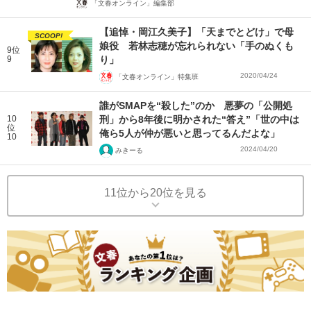
「文春オンライン」編集部
【追悼・岡江久美子】「天までとどけ」で母
SCOOP!
娘役 若林志穂が忘れられない「手のぬくも
9位
9
り」
2020/04/24
「文春オンライン」特集班
誰がSMAPを“殺した”のか 悪夢の「公開処
10
刑」から8年後に明かされた“答え”「世の中は
位
俺ら5人が仲が悪いと思ってるんだよな」
10
2024/04/20
みきーる
11位から20位を見る